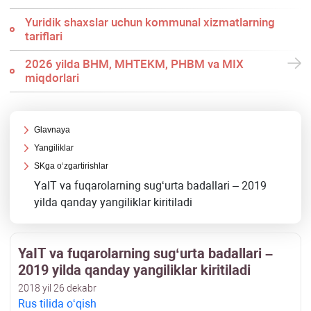
Yuridik shaхslar uchun kommunal хizmatlarning
tariflari
2026 yilda BHM, MHTEKM, PHBM va MIX
miqdorlari
Glavnaya
Yangiliklar
SKga oʻzgartirishlar
YaIT va fuqarolarning sugʻurta badallari – 2019
yilda qanday yangiliklar kiritiladi
YaIT va fuqarolarning sugʻurta badallari –
2019 yilda qanday yangiliklar kiritiladi
2018 yil 26 dekabr
Rus tilida oʻqish