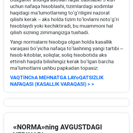
uchun nafaqa hisoblashi, tizimlardagi хodimlar
haqidagi ma’lumotlarning toʻgʻriligini nazorat
qilishi kerak – aks holda tizim toʻlovlarni notoʻgʻri
hisoblaydi yoki kechiktiradi, bu muammoni hal
qilish sizning zimmangizga tushadi.
Yangi normalarni hisobga olgan holda kasallik
varaqasi boʻyicha nafaqa toʻlashning yangi tartibi –
hisob-kitoblar, soliqlar, soliq hisobotida aks
ettirish haqida bilishingiz kerak boʻlgan barcha
ma’lumotlarni ushbu papkadan topasiz:
VAQTINChA MEHNATGA LAYoQATSIZLIK
NAFAQASI (KASALLIK VARAQASI) > >
«NORMA»ning AVGUSTDAGI