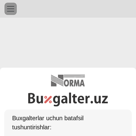
Buхgalterlar uchun batafsil
tushuntirishlar: