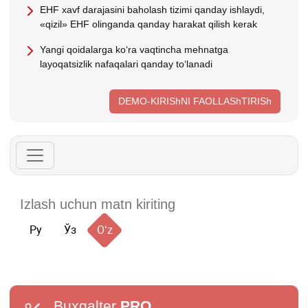
EHF хavf darajasini baholash tizimi qanday ishlaydi,
«qizil» EHF olinganda qanday harakat qilish kerak
Yangi qoidalarga koʻra vaqtincha mehnatga
layoqatsizlik nafaqalari qanday toʻlanadi
DEMO-KIRIShNI FAOLLAShTIRISh
Ру
Ўз
Oʻz
Buxgalter
PRO