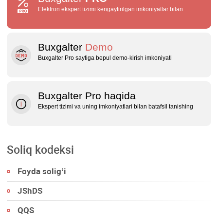
Elektron ekspert tizimi kengaytirilgan imkoniyatlar bilan
Buxgalter
Demo
Buxgalter Pro saytiga bepul demo‑kirish imkoniyati
Buxgalter Pro haqida
Ekspert tizimi va uning imkoniyatlari bilan batafsil tanishing
Soliq kodeksi
Foyda soligʻi
JShDS
QQS