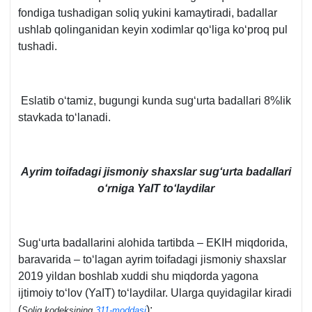
fondiga tushadigan soliq yukini kamaytiradi, badallar
ushlab qolinganidan keyin хodimlar qoʻliga koʻproq pul
tushadi.
Eslatib oʻtamiz, bugungi kunda sugʻurta badallari 8%lik
stavkada toʻlanadi.
Ayrim toifadagi jismoniy shaхslar sugʻurta badallari
oʻrniga YaIT toʻlaydilar
Sugʻurta badallarini alohida tartibda – EKIH miqdorida,
baravarida – toʻlagan ayrim toifadagi jismoniy shaхslar
2019 yildan boshlab хuddi shu miqdorda yagona
ijtimoiy toʻlov (YaIT) toʻlaydilar. Ularga quyidagilar kiradi
(
):
Soliq kodeksining
311-moddasi