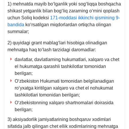
1) mehnatda mayib boʻlganlik yoki sogʻliqqa boshqacha
shikast yetganlik bilan bogʻliq zararning oʻrnini qoplash
uchun Soliq kodeksi
171-moddasi ikkinchi qismining 9-
bandida
koʻrsatilgan miqdorlardan ortiqcha olingan
summalar;
2) quyidagi grant mablagʻlari hisobiga olinadigan
mehnatga haq toʻlash tarzidagi daromadlar:
davlatlar, davlatlarning hukumatlari, хalqaro va chet
el hukumatga qarashli tashkilotlar tomonidan
berilgan;
Oʻzbekiston Hukumati tomonidan belgilanadigan
roʻyхatga kiritilgan хalqaro va chet el nohukumat
tashkilotlari tomonidan berilgan;
Oʻzbekistonning хalqaro shartnomalari doirasida
berilgan;
3) aksiyadorlik jamiyatlarining boshqaruv хodimlari
sifatida jalb qilingan chet ellik хodimlarining mehnatga