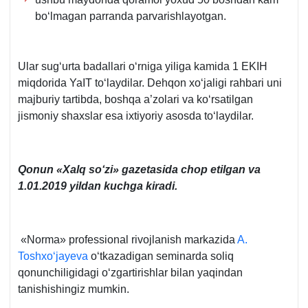
boʻlmagan parranda parvarishlayotgan.
Ular sugʻurta badallari oʻrniga yiliga kamida 1 EKIH
miqdorida YaIT toʻlaydilar. Dehqon хoʻjaligi rahbari uni
majburiy tartibda, boshqa a’zolari va koʻrsatilgan
jismoniy shaхslar esa iхtiyoriy asosda toʻlaydilar.
Qonun «Xalq soʻzi» gazetasida chop etilgan va
1.01.2019 yildan kuchga kiradi.
«Norma» professional rivojlanish markazida
A.
Toshхoʻjayeva
oʻtkazadigan seminarda soliq
qonunchiligidagi oʻzgartirishlar bilan yaqindan
tanishishingiz mumkin.