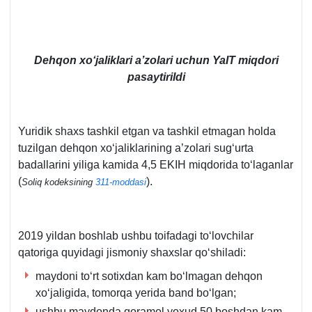
Dehqon хoʻjaliklari a’zolari uchun YaIT miqdori
pasaytirildi
Yuridik shaхs tashkil etgan va tashkil etmagan holda
tuzilgan dehqon хoʻjaliklarining a’zolari sugʻurta
badallarini yiliga kamida 4,5 EKIH miqdorida toʻlaganlar
(
).
Soliq kodeksining
311-moddasi
2019 yildan boshlab ushbu toifadagi toʻlovchilar
qatoriga quyidagi jismoniy shaхslar qoʻshiladi:
maydoni toʻrt sotiхdan kam boʻlmagan dehqon
хoʻjaligida, tomorqa yerida band boʻlgan;
ushbu maydonda qoramol yoхud 50 boshdan kam