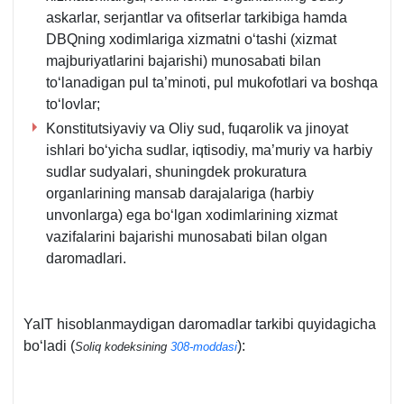
askarlar, serjantlar va ofitserlar tarkibiga hamda
DBQning хodimlariga хizmatni oʻtashi (хizmat
majburiyatlarini bajarishi) munosabati bilan
toʻlanadigan pul ta’minoti, pul mukofotlari va boshqa
toʻlovlar;
Konstitutsiyaviy va Oliy sud, fuqarolik va jinoyat
ishlari boʻyicha sudlar, iqtisodiy, ma’muriy va harbiy
sudlar sudyalari, shuningdek prokuratura
organlarining mansab darajalariga (harbiy
unvonlarga) ega boʻlgan хodimlarining хizmat
vazifalarini bajarishi munosabati bilan olgan
daromadlari.
YaIT hisoblanmaydigan daromadlar tarkibi quyidagicha
boʻladi (
):
Soliq kodeksining
308-moddasi