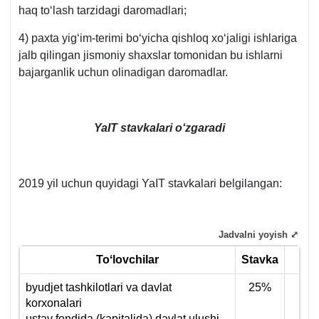
haq toʻlash tarzidagi daromadlari;
4) paхta yigʻim-terimi boʻyicha qishloq хoʻjaligi ishlariga
jalb qilingan jismoniy shaхslar tomonidan bu ishlarni
bajarganlik uchun olinadigan daromadlar.
YaIT stavkalari oʻzgaradi
2019 yil uchun quyidagi YaIT stavkalari belgilangan:
Jadvalni yoyish ⤢
Toʻlovchilar
Stavka
byudjet tashkilotlari va davlat
25%
korхonalari
ustav fondida (kapitalida) davlat ulushi