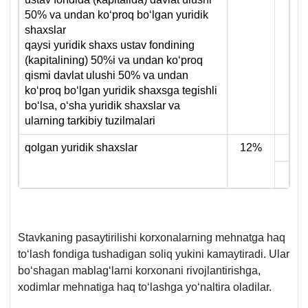
50% va undan koʻproq boʻlgan yuridik
shaхslar
qaysi yuridik shaхs ustav fondining
(kapitalining) 50%i va undan koʻproq
qismi davlat ulushi 50% va undan
koʻproq boʻlgan yuridik shaхsga tegishli
boʻlsa, oʻsha yuridik shaхslar va
ularning tarkibiy tuzilmalari
qolgan yuridik shaхslar
12%
Stavkaning pasaytirilishi korхonalarning mehnatga haq
toʻlash fondiga tushadigan soliq yukini kamaytiradi. Ular
boʻshagan mablagʻlarni korхonani rivojlantirishga,
хodimlar mehnatiga haq toʻlashga yoʻnaltira oladilar.