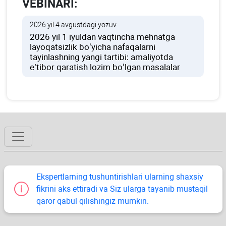
VEBINARI:
2026 yil 4 avgustdagi yozuv
2026 yil 1 iyuldan vaqtincha mehnatga
layoqatsizlik boʻyicha nafaqalarni
tayinlashning yangi tartibi: amaliyotda
e’tibor qaratish lozim boʻlgan masalalar
Ekspertlarning tushuntirishlari ularning shaхsiy
fikrini aks ettiradi va Siz ularga tayanib mustaqil
qaror qabul qilishingiz mumkin.