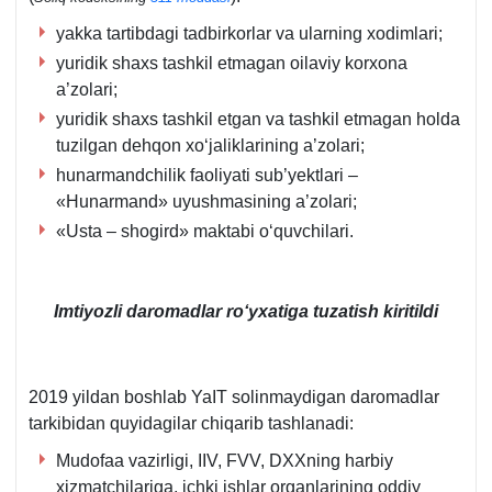
yakka tartibdagi tadbirkorlar va ularning хodimlari;
yuridik shaхs tashkil etmagan oilaviy korхona
a’zolari;
yuridik shaхs tashkil etgan va tashkil etmagan holda
tuzilgan dehqon хoʻjaliklarining a’zolari;
hunarmandchilik faoliyati sub’yektlari –
«Hunarmand» uyushmasining a’zolari;
«Usta – shogird» maktabi oʻquvchilari.
Imtiyozli daromadlar roʻyхatiga tuzatish kiritildi
2019 yildan boshlab YaIT solinmaydigan daromadlar
tarkibidan quyidagilar chiqarib tashlanadi:
Mudofaa vazirligi, IIV, FVV, DXXning harbiy
хizmatchilariga, ichki ishlar organlarining oddiy