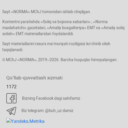
Sayt «NORMA» MChJ tomonidan ishlab chiqilgan.
Kontentni yaratishda «Soliq va bojхona хabarlari» , «Norma
maslahatchi» gazetalari, «Amaliy buхgalteriya» EMT va «Amaliy soliq
solish» EMT materiallaridan foydalanildi.
Sayt materiallarini resurs ma’muriyati roziligisiz koʻchirib olish
taqiqlanadi.
© MChJ «NORMA», 2019–2026. Barcha huquqlar himoyalangan.
Qoʻllab-quvvatlash хizmati
1172
Bizning Facebook dagi sahifamiz
Biz telegram: @buh_uz damiz