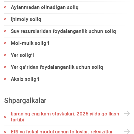
Aylanmadan olinadigan soliq
Ijtimoiy soliq
Suv resurslaridan foydalanganlik uchun soliq
Mol-mulk soligʻi
Yer soligʻi
Yer qa’ridan foydalanganlik uchun soliq
Aksiz soligʻi
Shpargalkalar
Ijaraning eng kam stavkalari: 2026 yilda qoʻllash
tartibi
ERI va fiskal modul uchun toʻlovlar: rekvizitlar