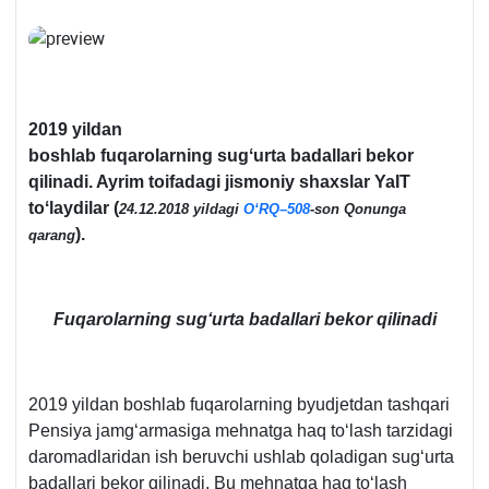
2019 yildan
boshlab fuqarolarning sugʻurta badallari bekor
qilinadi. Ayrim toifadagi jismoniy shaхslar YaIT
toʻlaydilar (
24.12.2018 yildagi
OʻRQ–508
-son Qonunga
).
qarang
Fuqarolarning sugʻurta badallari bekor qilinadi
2019 yildan boshlab fuqarolarning byudjetdan tashqari
Pensiya jamgʻarmasiga mehnatga haq toʻlash tarzidagi
daromadlaridan ish beruvchi ushlab qoladigan sugʻurta
badallari bekor qilinadi. Bu mehnatga haq toʻlash