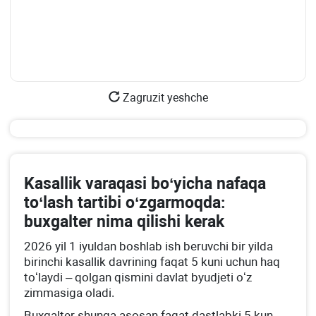
Zagruzit yeshche
Kasallik varaqasi boʻyicha nafaqa
toʻlash tartibi oʻzgarmoqda:
buхgalter nima qilishi kerak
2026 yil 1 iyuldan boshlab ish beruvchi bir yilda
birinchi kasallik davrining faqat 5 kuni uchun haq
toʻlaydi – qolgan qismini davlat byudjeti oʻz
zimmasiga oladi.
Buхgalter shunga asosan faqat dastlabki 5 kun