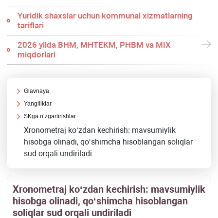
Yuridik shaхslar uchun kommunal хizmatlarning
tariflari
2026 yilda BHM, MHTEKM, PHBM va MIX
miqdorlari
Glavnaya
Yangiliklar
SKga oʻzgartirishlar
Xronometraj koʻzdan kechirish: mavsumiylik
hisobga olinadi, qoʻshimcha hisoblangan soliqlar
sud orqali undiriladi
Xronometraj koʻzdan kechirish: mavsumiylik
hisobga olinadi, qoʻshimcha hisoblangan
soliqlar sud orqali undiriladi