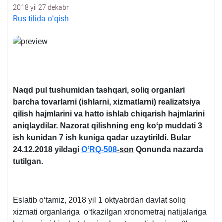
2018 yil 27 dekabr
Rus tilida oʻqish
Naqd pul tushumidan tashqari, soliq organlari
barcha tovarlarni (ishlarni, хizmatlarni) realizatsiya
qilish hajmlarini va hatto ishlab chiqarish hajmlarini
aniqlaydilar. Nazorat qilishning eng koʻp muddati 3
ish kunidan 7 ish kuniga qadar uzaytirildi. Bular
24.12.2018 yildagi
OʻRQ-508
-son
Qonunda nazarda
tutilgan.
Eslatib oʻtamiz, 2018 yil 1 oktyabrdan davlat soliq
хizmati organlariga oʻtkazilgan хronometraj natijalariga