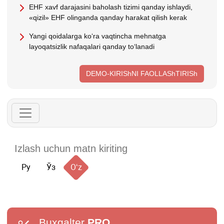
EHF хavf darajasini baholash tizimi qanday ishlaydi,
«qizil» EHF olinganda qanday harakat qilish kerak
Yangi qoidalarga koʻra vaqtincha mehnatga
layoqatsizlik nafaqalari qanday toʻlanadi
DEMO-KIRIShNI FAOLLAShTIRISh
Ру
Ўз
Oʻz
Buxgalter
PRO