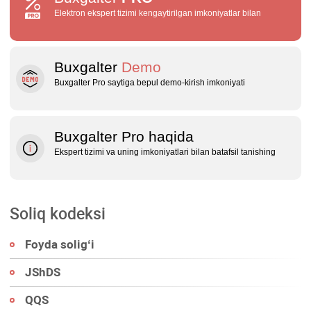
Elektron ekspert tizimi kengaytirilgan imkoniyatlar bilan
Buxgalter
Demo
Buxgalter Pro saytiga bepul demo‑kirish imkoniyati
Buxgalter Pro haqida
Ekspert tizimi va uning imkoniyatlari bilan batafsil tanishing
Soliq kodeksi
Foyda soligʻi
JShDS
QQS