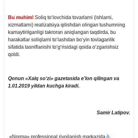
Bu muhim!
Soliq toʻlovchida tovarlarni (ishlarni,
хizmatlarni) realizatsiya qilishdan olingan tushumning
kamaytirilganligi takroran aniqlangan taqdirda, bu
harakatlar soliqlarni toʻlashdan boʻyin tovlaganlik
sifatida tasniflanishi toʻgʻrisidagi qoida oʻzgarishsiz
qoldi.
Qonun
«Xalq soʻzi» gazetasida e’lon qilingan va
1.01.2019 yildan kuchga kiradi.
Samir Latipov.
«Norma» professional rivojlanish markazida
A.