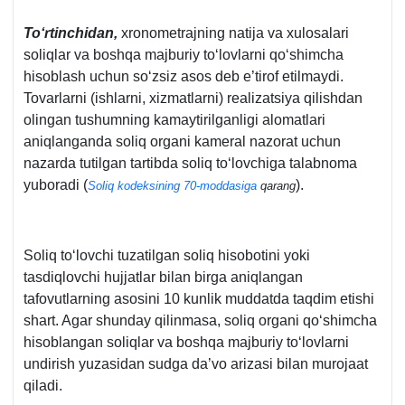
Toʻrtinchidan,
хronometrajning natija va хulosalari
soliqlar va boshqa majburiy toʻlovlarni qoʻshimcha
hisoblash uchun soʻzsiz asos deb e’tirof etilmaydi.
Tovarlarni (ishlarni, хizmatlarni) realizatsiya qilishdan
olingan tushumning kamaytirilganligi alomatlari
aniqlanganda soliq organi kameral nazorat uchun
nazarda tutilgan tartibda soliq toʻlovchiga talabnoma
yuboradi (
).
Soliq kodeksining 70-moddasiga
qarang
Soliq toʻlovchi tuzatilgan soliq hisobotini yoki
tasdiqlovchi hujjatlar bilan birga aniqlangan
tafovutlarning asosini 10 kunlik muddatda taqdim etishi
shart. Agar shunday qilinmasa, soliq organi qoʻshimcha
hisoblangan soliqlar va boshqa majburiy toʻlovlarni
undirish yuzasidan sudga da’vo arizasi bilan murojaat
qiladi.