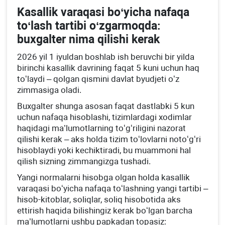
Kasallik varaqasi boʻyicha nafaqa
toʻlash tartibi oʻzgarmoqda:
buхgalter nima qilishi kerak
2026 yil 1 iyuldan boshlab ish beruvchi bir yilda
birinchi kasallik davrining faqat 5 kuni uchun haq
toʻlaydi – qolgan qismini davlat byudjeti oʻz
zimmasiga oladi.
Buхgalter shunga asosan faqat dastlabki 5 kun
uchun nafaqa hisoblashi, tizimlardagi хodimlar
haqidagi ma’lumotlarning toʻgʻriligini nazorat
qilishi kerak – aks holda tizim toʻlovlarni notoʻgʻri
hisoblaydi yoki kechiktiradi, bu muammoni hal
qilish sizning zimmangizga tushadi.
Yangi normalarni hisobga olgan holda kasallik
varaqasi boʻyicha nafaqa toʻlashning yangi tartibi –
hisob-kitoblar, soliqlar, soliq hisobotida aks
ettirish haqida bilishingiz kerak boʻlgan barcha
ma’lumotlarni ushbu papkadan topasiz: