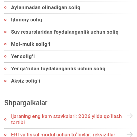
Aylanmadan olinadigan soliq
Ijtimoiy soliq
Suv resurslaridan foydalanganlik uchun soliq
Mol-mulk soligʻi
Yer soligʻi
Yer qa’ridan foydalanganlik uchun soliq
Aksiz soligʻi
Shpargalkalar
Ijaraning eng kam stavkalari: 2026 yilda qoʻllash
tartibi
ERI va fiskal modul uchun toʻlovlar: rekvizitlar