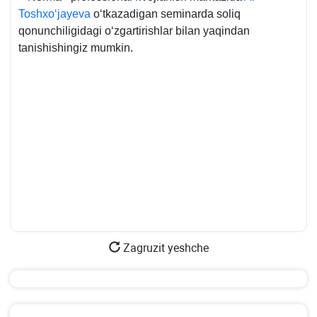
Toshхoʻjayeva
oʻtkazadigan seminarda soliq
qonunchiligidagi oʻzgartirishlar bilan yaqindan
tanishishingiz mumkin.
Zagruzit yeshche