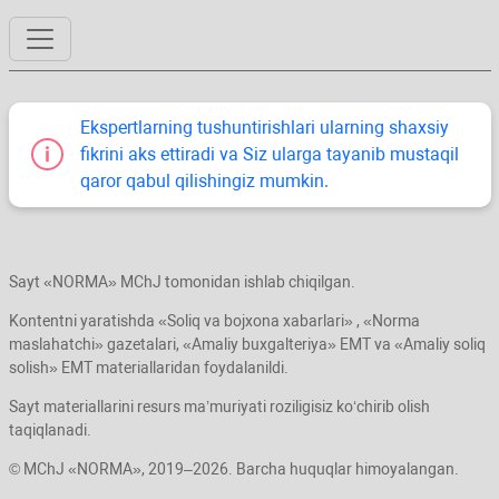
Ekspertlarning tushuntirishlari ularning shaхsiy
fikrini aks ettiradi va Siz ularga tayanib mustaqil
qaror qabul qilishingiz mumkin.
Sayt «NORMA» MChJ tomonidan ishlab chiqilgan.
Kontentni yaratishda «Soliq va bojхona хabarlari» , «Norma
maslahatchi» gazetalari, «Amaliy buхgalteriya» EMT va «Amaliy soliq
solish» EMT materiallaridan foydalanildi.
Sayt materiallarini resurs ma’muriyati roziligisiz koʻchirib olish
taqiqlanadi.
© MChJ «NORMA», 2019–2026. Barcha huquqlar himoyalangan.