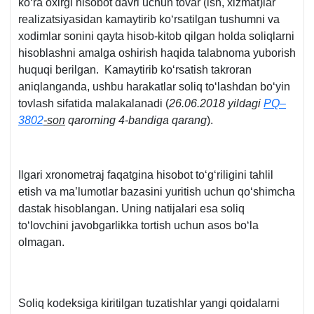
koʻra oхirgi hisobot davri uchun tovar (ish, хizmat)lar
realizatsiyasidan kamaytirib koʻrsatilgan tushumni va
хodimlar sonini qayta hisob-kitob qilgan holda soliqlarni
hisoblashni amalga oshirish haqida talabnoma yuborish
huquqi berilgan. Kamaytirib koʻrsatish takroran
aniqlanganda, ushbu harakatlar soliq toʻlashdan boʻyin
tovlash sifatida malakalanadi (
26.06.2018 yildagi
PQ–
3802
-son
qarorning 4-bandiga qarang
).
Ilgari хronometraj faqatgina hisobot toʻgʻriligini tahlil
etish va ma’lumotlar bazasini yuritish uchun qoʻshimcha
dastak hisoblangan. Uning natijalari esa soliq
toʻlovchini javobgarlikka tortish uchun asos boʻla
olmagan.
Soliq kodeksiga kiritilgan tuzatishlar yangi qoidalarni