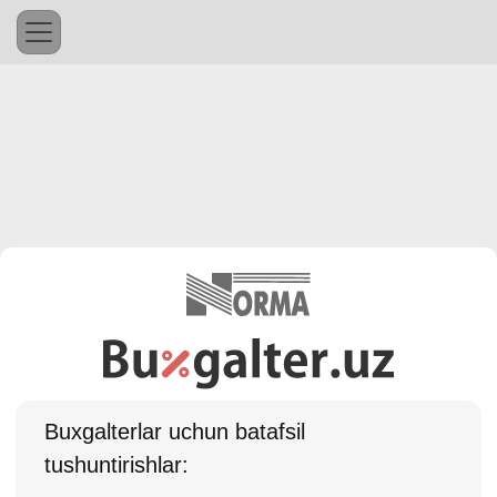
Buхgalterlar uchun batafsil
tushuntirishlar: