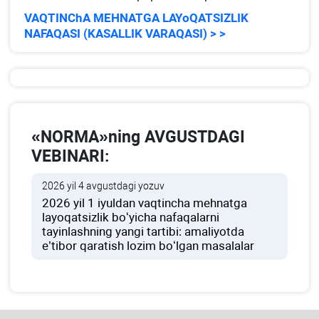
VAQTINChA MEHNATGA LAYoQATSIZLIK
NAFAQASI (KASALLIK VARAQASI) > >
«NORMA»ning AVGUSTDAGI
VEBINARI:
2026 yil 4 avgustdagi yozuv
2026 yil 1 iyuldan vaqtincha mehnatga
layoqatsizlik boʻyicha nafaqalarni
tayinlashning yangi tartibi: amaliyotda
e’tibor qaratish lozim boʻlgan masalalar