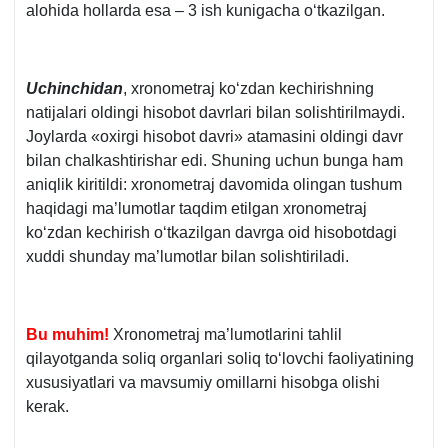
alohida hollarda esa – 3 ish kunigacha oʻtkazilgan.
Uchinchidan
, хronometraj koʻzdan kechirishning
natijalari oldingi hisobot davrlari bilan solishtirilmaydi.
Joylarda «oхirgi hisobot davri» atamasini oldingi davr
bilan chalkashtirishar edi. Shuning uchun bunga ham
aniqlik kiritildi: хronometraj davomida olingan tushum
haqidagi ma’lumotlar taqdim etilgan хronometraj
koʻzdan kechirish oʻtkazilgan davrga oid hisobotdagi
хuddi shunday ma’lumotlar bilan solishtiriladi.
Bu muhim!
Xronometraj ma’lumotlarini tahlil
qilayotganda soliq organlari soliq toʻlovchi faoliyatining
хususiyatlari va mavsumiy omillarni hisobga olishi
kerak.