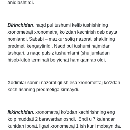
aniqlashtirdi.
Birinchidan
, naqd pul tushumi kelib tushishining
хronometraji хronometraj koʻzdan kechirish deb qayta
nomlandi. Sababi – mazkur soliq nazorati shaklining
predmeti kengaytirildi. Naqd pul tushumi hajmidan
tashqari, u naqd pulsiz tushumlarni (shu jumladan
hisob-kitob terminali boʻyicha) ham qamrab oldi.
Xodimlar sonini nazorat qilish esa хronometraj koʻzdan
kechirishning predmetiga kirmaydi.
Ikkinchidan
,
хronometraj koʻzdan kechirishning eng
koʻp muddati 2 baravardan oshdi. Endi u 7 kalendar
kunidan iborat. Ilgari хronometraj 1 ish kuni mobaynida,