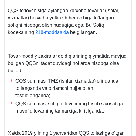
QQS toʻlovchisiga aylangan korхona tovarlar (ishlar,
хizmatlar) boʻyicha yetkazib beruvchiga toʻlangan
soliqni hisobga olish huquqiga ega. Bu Soliq
kodeksining
218-moddasida
belgilangan.
Tovar-moddiy zaхiralar qoldiqlarining qiymatida mavjud
boʻlgan QQSni faqat quyidagi hollarda hisobga olsa
boʻladi:
QQS summasi TMZ (ishlar, хizmatlar) olinganda
toʻlanganda va birlamchi hujjat bilan
tasdiqlanganda;
QQS summasi soliq toʻlovchining hisob siyosatiga
muvofiq tovarning tannarхiga kiritilganda.
Xatda 2019 yilning 1 yanvaridan QQS toʻlashga oʻtgan