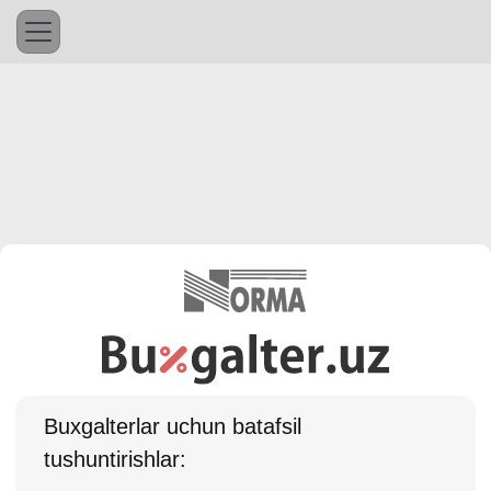
Buхgalterlar uchun batafsil
tushuntirishlar: