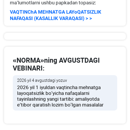
ma’lumotlarni ushbu papkadan topasiz:
VAQTINChA MEHNATGA LAYoQATSIZLIK
NAFAQASI (KASALLIK VARAQASI) > >
«NORMA»ning AVGUSTDAGI
VEBINARI:
2026 yil 4 avgustdagi yozuv
2026 yil 1 iyuldan vaqtincha mehnatga
layoqatsizlik boʻyicha nafaqalarni
tayinlashning yangi tartibi: amaliyotda
e’tibor qaratish lozim boʻlgan masalalar