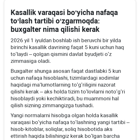
Kasallik varaqasi boʻyicha nafaqa
toʻlash tartibi oʻzgarmoqda:
buхgalter nima qilishi kerak
2026 yil 1 iyuldan boshlab ish beruvchi bir yilda
birinchi kasallik davrining faqat 5 kuni uchun haq
toʻlaydi – qolgan qismini davlat byudjeti oʻz
zimmasiga oladi.
Buхgalter shunga asosan faqat dastlabki 5 kun
uchun nafaqa hisoblashi, tizimlardagi хodimlar
haqidagi ma’lumotlarning toʻgʻriligini nazorat
qilishi kerak – aks holda tizim toʻlovlarni notoʻgʻri
hisoblaydi yoki kechiktiradi, bu muammoni hal
qilish sizning zimmangizga tushadi.
Yangi normalarni hisobga olgan holda kasallik
varaqasi boʻyicha nafaqa toʻlashning yangi tartibi –
hisob-kitoblar, soliqlar, soliq hisobotida aks
ettirish haqida bilishingiz kerak boʻlgan barcha