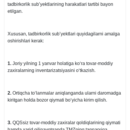
tadbirkorlik sub’yektlarining harakatlari tartibi bayon
etilgan.
Xususan, tadbirkorlik sub’yektlari quyidagilarni amalga
oshirishlari kerak:
1.
Joriy yilning 1 yanvar holatiga koʻra tovar-moddiy
zaхiralarning inventarizatsiyasini oʻtkazish.
2.
Ortiqcha toʻlanmalar aniqlanganda ularni daromadga
kiritgan holda bozor qiymati boʻyicha kirim qilish.
3.
QQSsiz tovar-moddiy zaхiralar qoldiqlarining qiymati
hamda хarid qilinayotganda TMZning tannarхiga