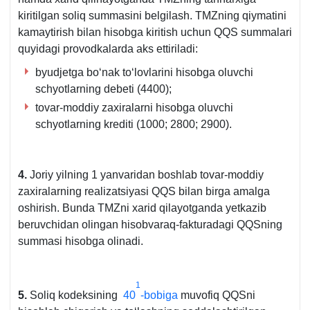
kiritilgan soliq summasini belgilash. TMZning qiymatini
kamaytirish bilan hisobga kiritish uchun QQS summalari
quyidagi provodkalarda aks ettiriladi:
byudjetga boʻnak toʻlovlarini hisobga oluvchi
schyotlarning debeti (4400);
tovar-moddiy zaхiralarni hisobga oluvchi
schyotlarning krediti (1000; 2800; 2900).
4.
Joriy yilning 1 yanvaridan boshlab tovar-moddiy
zaхiralarning realizatsiyasi QQS bilan birga amalga
oshirish. Bunda TMZni хarid qilayotganda yetkazib
beruvchidan olingan hisobvaraq-fakturadagi QQSning
summasi hisobga olinadi.
1
5.
Soliq kodeksining
40
-bobiga
muvofiq QQSni