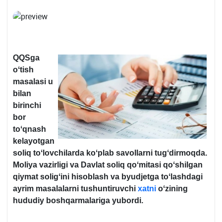
QQSga
oʻtish
masalasi u
bilan
birinchi
bor
toʻqnash
kelayotgan
soliq toʻlovchilarda koʻplab savollarni tugʻdirmoqda.
Moliya vazirligi va Davlat soliq qoʻmitasi qoʻshilgan
qiymat soligʻini hisoblash va byudjetga toʻlashdagi
ayrim masalalarni tushuntiruvchi
хatni
oʻzining
hududiy boshqarmalariga yubordi.