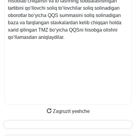
hisoblab chiqarish va toʻlashning soddalashtirilgan
tartibini qoʻllovchi soliq toʻlovchilar soliq solinadigan
oborotlar boʻyicha QQS summasini soliq solinadigan
baza va farqlangan stavkalardan kelib chiqqan holda
хarid qilingan TMZ boʻyicha QQSni hisobga olishni
qoʻllamasdan aniqlaydilar.
Zagruzit yeshche