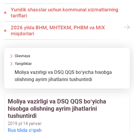
Yuridik shaхslar uchun kommunal хizmatlarning
tariflari
2026 yilda BHM, MHTEKM, PHBM va MIX
miqdorlari
Glavnaya
Yangiliklar
Moliya vazirligi va DSQ QQS boʻyicha hisobga
olishning ayrim jihatlarini tushuntirdi
Moliya vazirligi va DSQ QQS boʻyicha
hisobga olishning ayrim jihatlarini
tushuntirdi
2019 yil 14 yanvar
Rus tilida oʻqish