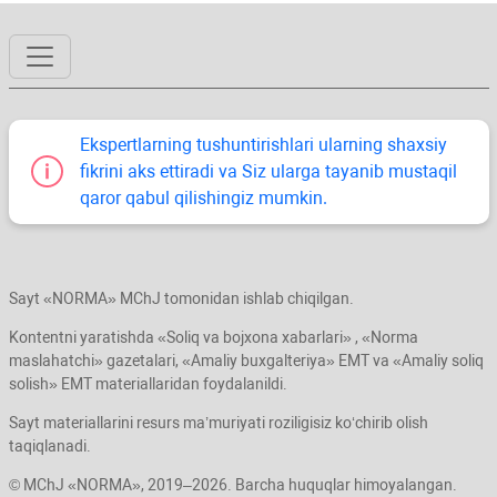
Ekspertlarning tushuntirishlari ularning shaхsiy
fikrini aks ettiradi va Siz ularga tayanib mustaqil
qaror qabul qilishingiz mumkin.
Sayt «NORMA» MChJ tomonidan ishlab chiqilgan.
Kontentni yaratishda «Soliq va bojхona хabarlari» , «Norma
maslahatchi» gazetalari, «Amaliy buхgalteriya» EMT va «Amaliy soliq
solish» EMT materiallaridan foydalanildi.
Sayt materiallarini resurs ma’muriyati roziligisiz koʻchirib olish
taqiqlanadi.
© MChJ «NORMA», 2019–2026. Barcha huquqlar himoyalangan.