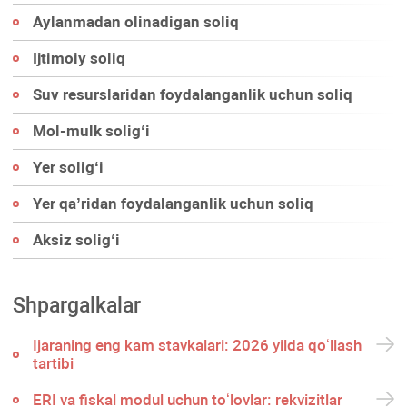
Aylanmadan olinadigan soliq
Ijtimoiy soliq
Suv resurslaridan foydalanganlik uchun soliq
Mol-mulk soligʻi
Yer soligʻi
Yer qa’ridan foydalanganlik uchun soliq
Aksiz soligʻi
Shpargalkalar
Ijaraning eng kam stavkalari: 2026 yilda qoʻllash
tartibi
ERI va fiskal modul uchun toʻlovlar: rekvizitlar