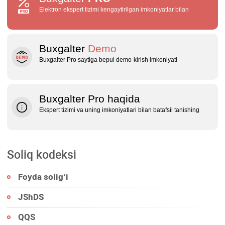
Elektron ekspert tizimi kengaytirilgan imkoniyatlar bilan
Buxgalter
Demo
Buxgalter Pro saytiga bepul demo‑kirish imkoniyati
Buxgalter Pro haqida
Ekspert tizimi va uning imkoniyatlari bilan batafsil tanishing
Soliq kodeksi
Foyda soligʻi
JShDS
QQS