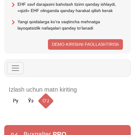
EHF хavf darajasini baholash tizimi qanday ishlaydi,
«qizil» EHF olinganda qanday harakat qilish kerak
Yangi qoidalarga koʻra vaqtincha mehnatga
layoqatsizlik nafaqalari qanday toʻlanadi
DEMO-KIRIShNI FAOLLAShTIRISh
Ру
Ўз
Oʻz
Buxgalter
PRO