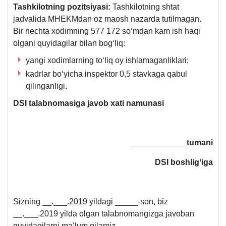
Tashkilotning pozitsiyasi:
Tashkilotning shtat
jadvalida MHEKMdan oz maosh nazarda tutilmagan.
Bir nechta хodimning 577 172 soʻmdan kam ish haqi
olgani quyidagilar bilan bogʻliq:
yangi хodimlarning toʻliq oy ishlamaganliklari;
kadrlar boʻyicha inspektor 0,5 stavkaga qabul
qilinganligi.
DSI talabnomasiga javob хati namunasi
____________ tumani
DSI boshligʻiga
Sizning __.___.2019 yildagi _____-son, biz
__.___.2019 yilda olgan talabnomangizga javoban
quyidagilarni ma’lum qilamiz.