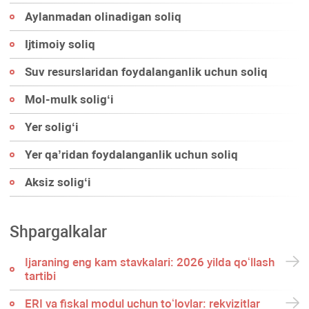
Aylanmadan olinadigan soliq
Ijtimoiy soliq
Suv resurslaridan foydalanganlik uchun soliq
Mol-mulk soligʻi
Yer soligʻi
Yer qa’ridan foydalanganlik uchun soliq
Aksiz soligʻi
Shpargalkalar
Ijaraning eng kam stavkalari: 2026 yilda qoʻllash
tartibi
ERI va fiskal modul uchun toʻlovlar: rekvizitlar