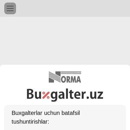
Buхgalterlar uchun batafsil
tushuntirishlar: