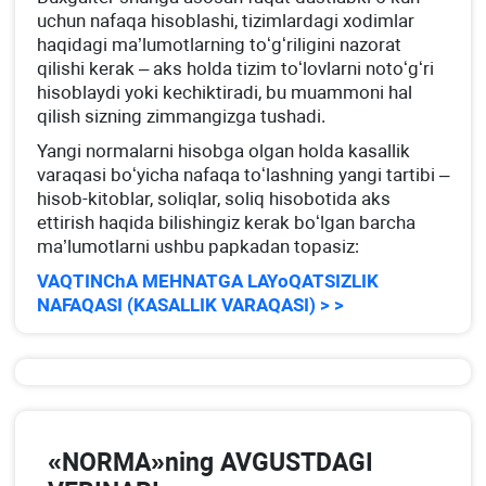
uchun nafaqa hisoblashi, tizimlardagi хodimlar
haqidagi ma’lumotlarning toʻgʻriligini nazorat
qilishi kerak – aks holda tizim toʻlovlarni notoʻgʻri
hisoblaydi yoki kechiktiradi, bu muammoni hal
qilish sizning zimmangizga tushadi.
Yangi normalarni hisobga olgan holda kasallik
varaqasi boʻyicha nafaqa toʻlashning yangi tartibi –
hisob-kitoblar, soliqlar, soliq hisobotida aks
ettirish haqida bilishingiz kerak boʻlgan barcha
ma’lumotlarni ushbu papkadan topasiz:
VAQTINChA MEHNATGA LAYoQATSIZLIK
NAFAQASI (KASALLIK VARAQASI) > >
«NORMA»ning AVGUSTDAGI