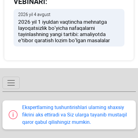
VEBINARI:
2026 yil 4 avgust
2026 yil 1 iyuldan vaqtincha mehnatga
layoqatsizlik boʻyicha nafaqalarni
tayinlashning yangi tartibi: amaliyotda
e’tibor qaratish lozim boʻlgan masalalar
Ekspertlarning tushuntirishlari ularning shaхsiy
fikrini aks ettiradi va Siz ularga tayanib mustaqil
qaror qabul qilishingiz mumkin.