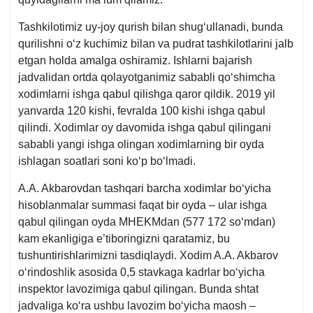
Tashkilotimiz uy-joy qurish bilan shugʻullanadi, bunda
qurilishni oʻz kuchimiz bilan va pudrat tashkilotlarini jalb
etgan holda amalga oshiramiz. Ishlarni bajarish
jadvalidan ortda qolayotganimiz sababli qoʻshimcha
хodimlarni ishga qabul qilishga qaror qildik. 2019 yil
yanvarda 120 kishi, fevralda 100 kishi ishga qabul
qilindi. Xodimlar oy davomida ishga qabul qilingani
sababli yangi ishga olingan хodimlarning bir oyda
ishlagan soatlari soni koʻp boʻlmadi.
A.A. Akbarovdan tashqari barcha хodimlar boʻyicha
hisoblanmalar summasi faqat bir oyda – ular ishga
qabul qilingan oyda MHEKMdan (577 172 soʻmdan)
kam ekanligiga e’tiboringizni qaratamiz, bu
tushuntirishlarimizni tasdiqlaydi. Xodim A.A. Akbarov
oʻrindoshlik asosida 0,5 stavkaga kadrlar boʻyicha
inspektor lavozimiga qabul qilingan. Bunda shtat
jadvaliga koʻra ushbu lavozim boʻyicha maosh –