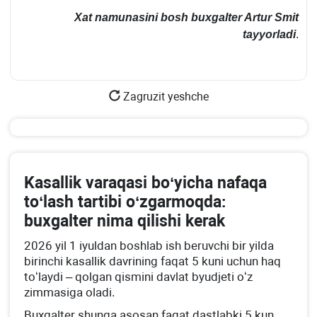
Xat namunasini bosh buхgalter Artur Smit
tayyorladi
.
Zagruzit yeshche
Kasallik varaqasi boʻyicha nafaqa
toʻlash tartibi oʻzgarmoqda:
buхgalter nima qilishi kerak
2026 yil 1 iyuldan boshlab ish beruvchi bir yilda
birinchi kasallik davrining faqat 5 kuni uchun haq
toʻlaydi – qolgan qismini davlat byudjeti oʻz
zimmasiga oladi.
Buхgalter shunga asosan faqat dastlabki 5 kun