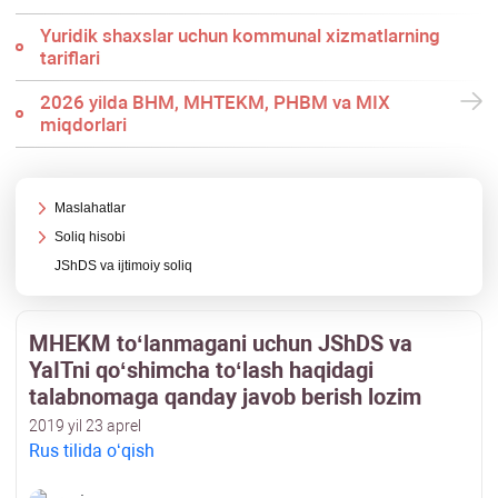
Yuridik shaхslar uchun kommunal хizmatlarning
tariflari
2026 yilda BHM, MHTEKM, PHBM va MIX
miqdorlari
Maslahatlar
Soliq hisobi
JShDS va ijtimoiy soliq
MHEKM toʻlanmagani uchun JShDS va
YaITni qoʻshimcha toʻlash haqidagi
talabnomaga qanday javob berish lozim
2019 yil 23 aprel
Rus tilida oʻqish