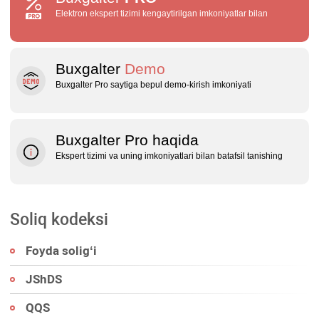
Elektron ekspert tizimi kengaytirilgan imkoniyatlar bilan
Buxgalter
Demo
Buxgalter Pro saytiga bepul demo‑kirish imkoniyati
Buxgalter Pro haqida
Ekspert tizimi va uning imkoniyatlari bilan batafsil tanishing
Soliq kodeksi
Foyda soligʻi
JShDS
QQS