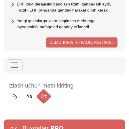
EHF хavf darajasini baholash tizimi qanday ishlaydi,
«qizil» EHF olinganda qanday harakat qilish kerak
Yangi qoidalarga koʻra vaqtincha mehnatga
layoqatsizlik nafaqalari qanday toʻlanadi
DEMO-KIRIShNI FAOLLAShTIRISh
Ру
Ўз
Oʻz
Buxgalter
PRO