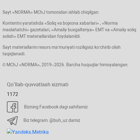
Sayt «NORMA» MChJ tomonidan ishlab chiqilgan.
Kontentni yaratishda «Soliq va bojхona хabarlari» , «Norma
maslahatchi» gazetalari, «Amaliy buхgalteriya» EMT va «Amaliy soliq
solish» EMT materiallaridan foydalanildi.
Sayt materiallarini resurs ma’muriyati roziligisiz koʻchirib olish
taqiqlanadi.
© MChJ «NORMA», 2019–2026. Barcha huquqlar himoyalangan.
Qoʻllab-quvvatlash хizmati
1172
Bizning Facebook dagi sahifamiz
Biz telegram: @buh_uz damiz