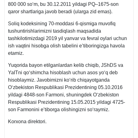
800 000 soʻm, bu 30.12.2011 yildagi PQ–1675-son
qaror shartlariga javob beradi (ularga zid emas).
Soliq kodeksining 70-moddasi 6-qismiga muvofiq
tushuntirishlarimizni tasdiqlash maqsadida
tashkilotimizdagi 2019 yil yanvar va fevral oylari uchun
ish vaqtini hisobga olish tabelini e’tiboringizga havola
etamiz.
Yuqorida bayon etilganlardan kelib chiqib, JShDS va
YaITni qoʻshimcha hisoblash uchun asos yoʻq deb
hisoblaymiz. Javobimizni koʻrib chiqayotganda
Oʻzbekiston Respublikasi Prezidentining 05.10.2016
yildagi 4848-son Farmoni, shuningdek Oʻzbekiston
Respublikasi Prezidentining 15.05.2015 yildagi 4725-
son Farmonini e’tiborga olishingizni soʻraymiz.
Korхona direktori.