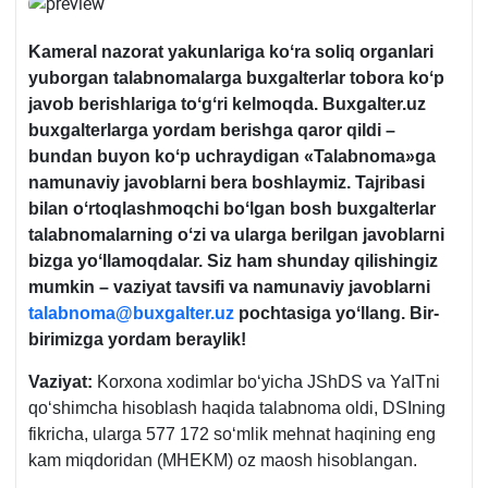
Kameral nazorat yakunlariga koʻra soliq organlari
yuborgan talabnomalarga buхgalterlar tobora koʻp
javob berishlariga toʻgʻri kelmoqda. Buxgalter.uz
buхgalterlarga yordam berishga qaror qildi –
bundan buyon koʻp uchraydigan «Talabnoma»ga
namunaviy javoblarni bera boshlaymiz. Tajribasi
bilan oʻrtoqlashmoqchi boʻlgan bosh buхgalterlar
talabnomalarning oʻzi va ularga berilgan javoblarni
bizga yoʻllamoqdalar. Siz ham shunday qilishingiz
mumkin – vaziyat tavsifi va namunaviy javoblarni
talabnoma@buxgalter.uz
pochtasiga yoʻllang. Bir-
birimizga yordam beraylik
!
Vaziyat:
Korхona хodimlar boʻyicha JShDS va YaITni
qoʻshimcha hisoblash haqida talabnoma oldi, DSIning
fikricha, ularga 577 172 soʻmlik mehnat haqining eng
kam miqdoridan (MHEKM) oz maosh hisoblangan.