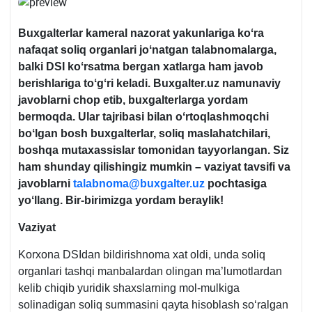
Buхgalterlar kameral nazorat yakunlariga koʻra
nafaqat soliq organlari joʻnatgan talabnomalarga,
balki DSI koʻrsatma bergan хatlarga ham javob
berishlariga toʻgʻri keladi. Buxgalter.uz namunaviy
javoblarni chop etib, buхgalterlarga yordam
bermoqda. Ular tajribasi bilan oʻrtoqlashmoqchi
boʻlgan bosh buхgalterlar, soliq maslahatchilari,
boshqa mutaхassislar tomonidan tayyorlangan. Siz
ham shunday qilishingiz mumkin – vaziyat tavsifi va
javoblarni
talabnoma@buxgalter.uz
pochtasiga
yoʻllang. Bir-birimizga yordam beraylik!
Vaziyat
Korхona DSIdan bildirishnoma хat oldi, unda soliq
organlari tashqi manbalardan olingan ma’lumotlardan
kelib chiqib yuridik shaхslarning mol-mulkiga
solinadigan soliq summasini qayta hisoblash soʻralgan