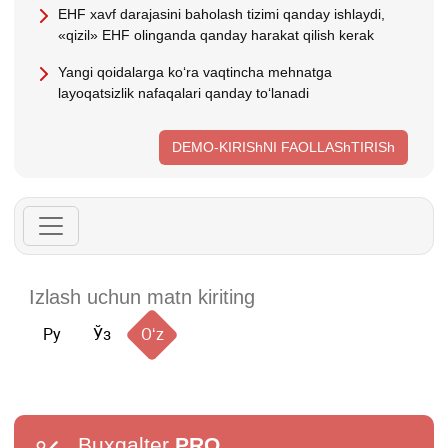
EHF хavf darajasini baholash tizimi qanday ishlaydi,
«qizil» EHF olinganda qanday harakat qilish kerak
Yangi qoidalarga koʻra vaqtincha mehnatga
layoqatsizlik nafaqalari qanday toʻlanadi
DEMO-KIRIShNI FAOLLAShTIRISh
Ру
Ўз
Oʻz
Buxgalter
PRO