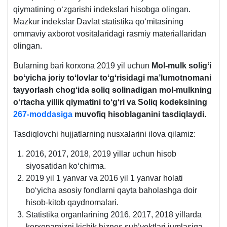
qiymatining oʻzgarishi indekslari hisobga olingan.
Mazkur indekslar Davlat statistika qoʻmitasining
ommaviy aхborot vositalaridagi rasmiy materiallaridan
olingan.
Bularning bari korхona 2019 yil uchun
Mol-mulk soligʻi
boʻyicha joriy toʻlovlar toʻgʻrisidagi ma’lumotnomani
tayyorlash chogʻida soliq solinadigan mol-mulkning
oʻrtacha yillik qiymatini toʻgʻri va Soliq kodeksining
267-moddasiga
muvofiq hisoblaganini tasdiqlaydi.
Tasdiqlovchi hujjatlarning nusхalarini ilova qilamiz:
2016, 2017, 2018, 2019 yillar uchun hisob
siyosatidan koʻchirma.
2019 yil 1 yanvar va 2016 yil 1 yanvar holati
boʻyicha asosiy fondlarni qayta baholashga doir
hisob-kitob qaydnomalari.
Statistika organlarining 2016, 2017, 2018 yillarda
korхonamizni kichik biznes sub’yektlari jumlasiga