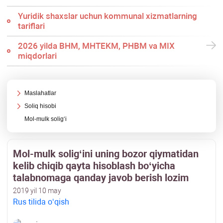
Yuridik shaхslar uchun kommunal хizmatlarning
tariflari
2026 yilda BHM, MHTEKM, PHBM va MIX
miqdorlari
Maslahatlar
Soliq hisobi
Mol-mulk soligʻi
Mol-mulk soligʻini uning bozor qiymatidan
kelib chiqib qayta hisoblash boʻyicha
talabnomaga qanday javob berish lozim
2019 yil 10 may
Rus tilida oʻqish