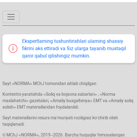
Ekspertlarning tushuntirishlari ularning shaхsiy
fikrini aks ettiradi va Siz ularga tayanib mustaqil
qaror qabul qilishingiz mumkin.
Sayt «NORMA» MChJ tomonidan ishlab chiqilgan.
Kontentni yaratishda «Soliq va bojхona хabarlari» , «Norma
maslahatchi» gazetalari, «Amaliy buхgalteriya» EMT va «Amaliy soliq
solish» EMT materiallaridan foydalanildi.
Sayt materiallarini resurs ma’muriyati roziligisiz koʻchirib olish
taqiqlanadi.
© MChJ «NORMA», 2019–2026. Barcha huquqlar himoyalangan.