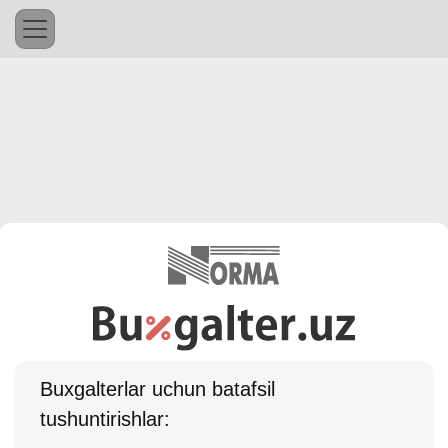
Buхgalterlar uchun batafsil
tushuntirishlar: