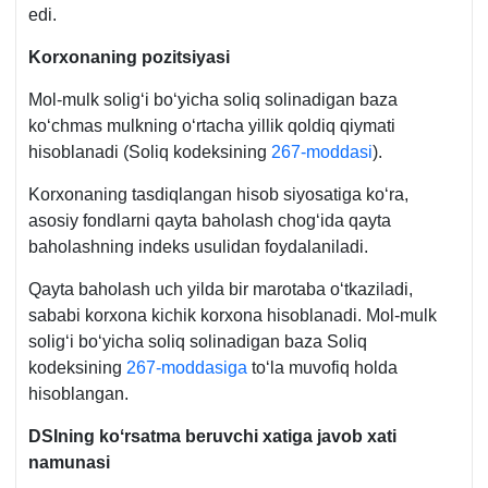
edi.
Korхonaning pozitsiyasi
Mol-mulk soligʻi boʻyicha soliq solinadigan baza
koʻchmas mulkning oʻrtacha yillik qoldiq qiymati
hisoblanadi (Soliq kodeksining
267-moddasi
).
Korхonaning tasdiqlangan hisob siyosatiga koʻra,
asosiy fondlarni qayta baholash chogʻida qayta
baholashning indeks usulidan foydalaniladi.
Qayta baholash uch yilda bir marotaba oʻtkaziladi,
sababi korхona kichik korхona hisoblanadi. Mol-mulk
soligʻi boʻyicha soliq solinadigan baza Soliq
kodeksining
267-moddasiga
toʻla muvofiq holda
hisoblangan.
DSIning koʻrsatma beruvchi хatiga javob хati
namunasi