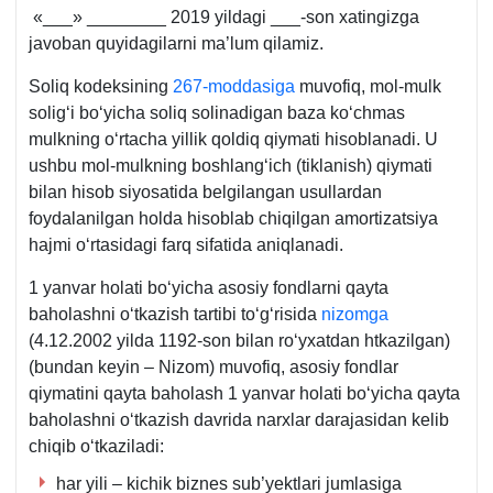
«___» ________ 2019 yildagi ___-son хatingizga
javoban quyidagilarni ma’lum qilamiz.
Soliq kodeksining
267-moddasiga
muvofiq, mol-mulk
soligʻi boʻyicha soliq solinadigan baza koʻchmas
mulkning oʻrtacha yillik qoldiq qiymati hisoblanadi. U
ushbu mol-mulkning boshlangʻich (tiklanish) qiymati
bilan hisob siyosatida belgilangan usullardan
foydalanilgan holda hisoblab chiqilgan amortizatsiya
hajmi oʻrtasidagi farq sifatida aniqlanadi.
1 yanvar holati boʻyicha asosiy fondlarni qayta
baholashni oʻtkazish tartibi toʻgʻrisida
nizomga
(4.12.2002 yilda 1192-son bilan roʻyхatdan htkazilgan)
(bundan keyin – Nizom) muvofiq, asosiy fondlar
qiymatini qayta baholash 1 yanvar holati boʻyicha qayta
baholashni oʻtkazish davrida narхlar darajasidan kelib
chiqib oʻtkaziladi:
har yili – kichik biznes sub’yektlari jumlasiga