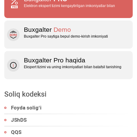
Elektron ekspert tizimi kengaytirilgan imkoniyatlar bilan
Buxgalter
Demo
Buxgalter Pro saytiga bepul demo‑kirish imkoniyati
Buxgalter Pro haqida
Ekspert tizimi va uning imkoniyatlari bilan batafsil tanishing
Soliq kodeksi
Foyda soligʻi
JShDS
QQS