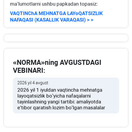
ma’lumotlarni ushbu papkadan topasiz:
VAQTINChA MEHNATGA LAYoQATSIZLIK
NAFAQASI (KASALLIK VARAQASI) > >
«NORMA»ning AVGUSTDAGI
VEBINARI:
2026 yil 4 avgust
2026 yil 1 iyuldan vaqtincha mehnatga
layoqatsizlik boʻyicha nafaqalarni
tayinlashning yangi tartibi: amaliyotda
e’tibor qaratish lozim boʻlgan masalalar