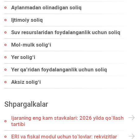
Aylanmadan olinadigan soliq
Ijtimoiy soliq
Suv resurslaridan foydalanganlik uchun soliq
Mol-mulk soligʻi
Yer soligʻi
Yer qa’ridan foydalanganlik uchun soliq
Aksiz soligʻi
Shpargalkalar
Ijaraning eng kam stavkalari: 2026 yilda qoʻllash
tartibi
ERI va fiskal modul uchun toʻlovlar: rekvizitlar