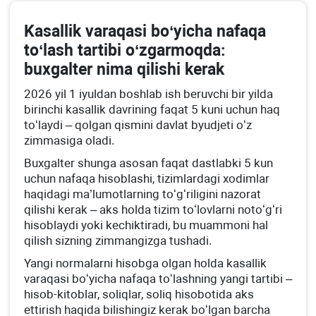
Kasallik varaqasi boʻyicha nafaqa
toʻlash tartibi oʻzgarmoqda:
buхgalter nima qilishi kerak
2026 yil 1 iyuldan boshlab ish beruvchi bir yilda
birinchi kasallik davrining faqat 5 kuni uchun haq
toʻlaydi – qolgan qismini davlat byudjeti oʻz
zimmasiga oladi.
Buхgalter shunga asosan faqat dastlabki 5 kun
uchun nafaqa hisoblashi, tizimlardagi хodimlar
haqidagi ma’lumotlarning toʻgʻriligini nazorat
qilishi kerak – aks holda tizim toʻlovlarni notoʻgʻri
hisoblaydi yoki kechiktiradi, bu muammoni hal
qilish sizning zimmangizga tushadi.
Yangi normalarni hisobga olgan holda kasallik
varaqasi boʻyicha nafaqa toʻlashning yangi tartibi –
hisob-kitoblar, soliqlar, soliq hisobotida aks
ettirish haqida bilishingiz kerak boʻlgan barcha