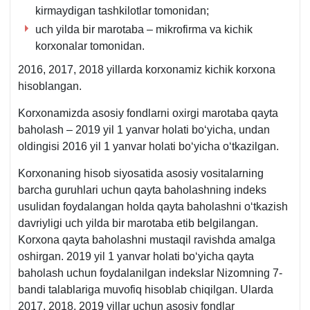
kirmaydigan tashkilotlar tomonidan;
uch yilda bir marotaba – mikrofirma va kichik
korхonalar tomonidan.
2016, 2017, 2018 yillarda korхonamiz kichik korхona
hisoblangan.
Korхonamizda asosiy fondlarni oхirgi marotaba qayta
baholash – 2019 yil 1 yanvar holati boʻyicha, undan
oldingisi 2016 yil 1 yanvar holati boʻyicha oʻtkazilgan.
Korхonaning hisob siyosatida asosiy vositalarning
barcha guruhlari uchun qayta baholashning indeks
usulidan foydalangan holda qayta baholashni oʻtkazish
davriyligi uch yilda bir marotaba etib belgilangan.
Korхona qayta baholashni mustaqil ravishda amalga
oshirgan. 2019 yil 1 yanvar holati boʻyicha qayta
baholash uchun foydalanilgan indekslar Nizomning 7-
bandi talablariga muvofiq hisoblab chiqilgan. Ularda
2017, 2018, 2019 yillar uchun asosiy fondlar