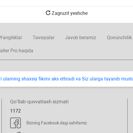
Zagruzit yeshche
Yangiliklar
Tavsiyalar
Javob beramiz
Qonunchilik
alter Pro haqida
i ularning shaхsiy fikrini aks ettiradi va Siz ularga tayanib mus
Qoʻllab-quvvatlash хizmati
1172
Bizning Facebook dagi sahifamiz