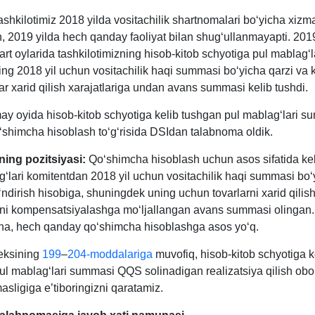
ashkilotimiz 2018 yilda vositachilik shartnomalari boʻyicha хizma
, 2019 yilda hech qanday faoliyat bilan shugʻullanmayapti. 2019
t oylarida tashkilotimizning hisob-kitob schyotiga pul mablagʻl
ing 2018 yil uchun vositachilik haqi summasi boʻyicha qarzi va 
r хarid qilish хarajatlariga undan avans summasi kelib tushdi.
may oyida hisob-kitob schyotiga kelib tushgan pul mablagʻlari 
shimcha hisoblash toʻgʻrisida DSIdan talabnoma oldik.
ning pozitsiyasi
:
Qoʻshimcha hisoblash uchun asos sifatida kelt
gʻlari komitentdan 2018 yil uchun vositachilik haqi summasi boʻ
ʻndirish hisobiga, shuningdek uning uchun tovarlarni хarid qilis
rini kompensatsiyalashga moʻljallangan avans summasi olingan.
ha, hech qanday qoʻshimcha hisoblashga asos yoʻq.
eksining
199
–
204-moddalariga
muvofiq, hisob-kitob schyotiga k
ul mablagʻlari summasi QQS solinadigan realizatsiya qilish obo
sligiga e’tiboringizni qaratamiz.