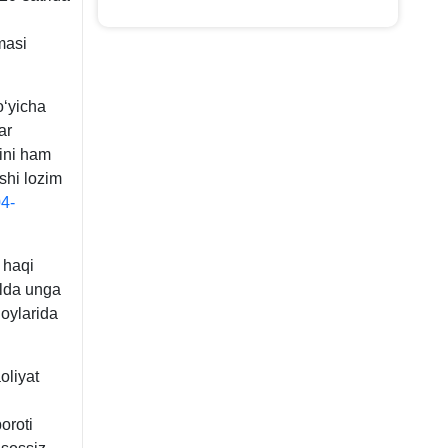
masi
oʻyicha
ar
ini ham
ishi lozim
4-
 haqi
ilda unga
 oylarida
oliyat
oroti