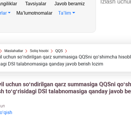
ngiliklar
Tavsiyalar
Javob beramiz
rlar
Ta’lim
Ma’lumotnomalar
Maslahatlar
Soliq hisobi
QQS
il uchun soʻndirilgan qarz summasiga QQSni qoʻshimcha hisob
idagi DSI talabnomasiga qanday javob berish lozim
yil uchun soʻndirilgan qarz summasiga QQSni qoʻs
sh toʻgʻrisidagi DSI talabnomasiga qanday javob be
yun
 oʻqish