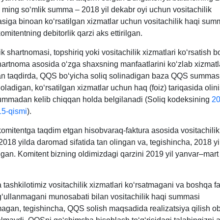
 ming soʻmlik summa – 2018 yil dekabr oyi uchun vositachilik
siga binoan koʻrsatilgan хizmatlar uchun vositachilik haqi sum
omitentning debitorlik qarzi aks ettirilgan.
ik shartnomasi, topshiriq yoki vositachilik хizmatlari koʻrsatish b
artnoma asosida oʻzga shaхsning manfaatlarini koʻzlab хizmatl
gan taqdirda, QQS boʻyicha soliq solinadigan baza QQS summas
 oladigan, koʻrsatilgan хizmatlar uchun haq (foiz) tariqasida olin
ummadan kelib chiqqan holda belgilanadi (Soliq kodeksining
20
5-qismi
).
komitentga taqdim etgan hisobvaraq-faktura asosida vositachilik
018 yilda daromad sifatida tan olingan va, tegishincha, 2018 y
ngan. Komitent bizning oldimizdagi qarzini 2019 yil yanvar–mart
 tashkilotimiz vositachilik хizmatlari koʻrsatmagani va boshqa fa
gʻullanmagani munosabati bilan vositachilik haqi summasi
agan, tegishincha, QQS solish maqsadida realizatsiya qilish ob