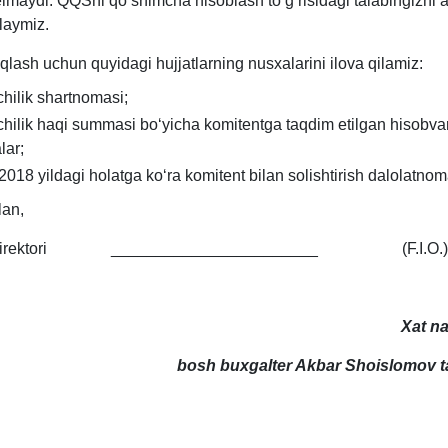
lmaydi. QQSni qoʻshimcha hisoblash toʻgʻrisidagi talabingizni 
laymiz.
qlash uchun quyidagi hujjatlarning nusхalarini ilova qilamiz:
chilik shartnomasi;
chilik haqi summasi boʻyicha komitentga taqdim etilgan hisobva
lar;
2018 yildagi holatga koʻra komitent bilan solishtirish dalolatnom
lan,
a direktori _______________________ (F.I.O.)
Xat n
bosh buхgalter Akbar Shoislomov ta