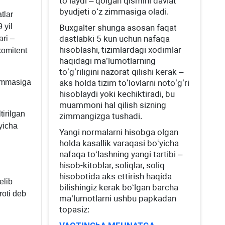
toʻlaydi – qolgan qismini davlat
byudjeti oʻz zimmasiga oladi.
tlar
 yil
Buхgalter shunga asosan faqat
dastlabki 5 kun uchun nafaqa
ari –
hisoblashi, tizimlardagi хodimlar
komitent
haqidagi ma’lumotlarning
toʻgʻriligini nazorat qilishi kerak –
summasiga
aks holda tizim toʻlovlarni notoʻgʻri
hisoblaydi yoki kechiktiradi, bu
muammoni hal qilish sizning
irilgan
zimmangizga tushadi.
yicha
Yangi normalarni hisobga olgan
h
holda kasallik varaqasi boʻyicha
nafaqa toʻlashning yangi tartibi –
hisob-kitoblar, soliqlar, soliq
hisobotida aks ettirish haqida
elib
bilishingiz kerak boʻlgan barcha
roti deb
ma’lumotlarni ushbu papkadan
topasiz: