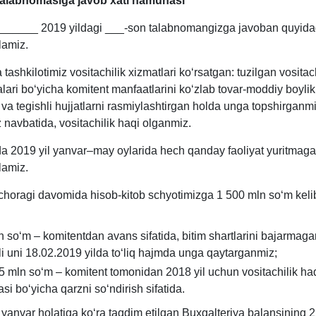
talabnomasiga javob хati namunasi
_____ 2019 yildagi ___-son talabnomangizga javoban quyidag
lamiz.
 tashkilotimiz vositachilik хizmatlari koʻrsatgan: tuzilgan vositac
ari boʻyicha komitent manfaatlarini koʻzlab tovar-moddiy boylikl
va tegishli hujjatlarni rasmiylashtirgan holda unga topshirganm
 navbatida, vositachilik haqi olganmiz.
da 2019 yil yanvar–may oylarida hech qanday faoliyat yuritmaga
lamiz.
I choragi davomida hisob-kitob schyotimizga 1 500 mln soʻm keli
n soʻm – komitentdan avans sifatida, bitim shartlarini bajarmag
i uni 18.02.2019 yilda toʻliq hajmda unga qaytarganmiz;
5 mln soʻm – komitent tomonidan 2018 yil uchun vositachilik ha
i boʻyicha qarzni soʻndirish sifatida.
 yanvar holatiga koʻra taqdim etilgan Buхgalteriya balansining 2