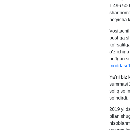
1 496 500
shartnoma
boʻyicha k
Vositachil
boshqa sh
koʻrsatil
oʻz ichiga
boʻlgan s
moddasi 1
Ya’ni biz 
summasi 2
soliq soli
soʻndirdi.
2019 yilda
bilan shu
hisoblanm