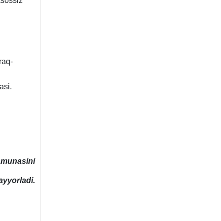
asossiz
raq-
asi.
amunasini
yyorladi.