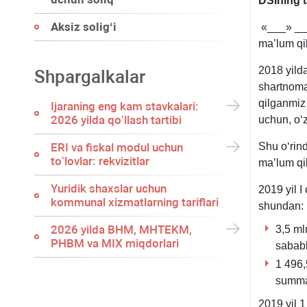
DSIning 
Aksiz soligʻi
«___» ___
ma’lum qi
2018 yilda
Shpargalkalar
shartnomal
qilganmiz 
Ijaraning eng kam stavkalari:
2026 yilda qoʻllash tartibi
uchun, oʻz
ERI va fiskal modul uchun
Shu oʻrin
toʻlovlar: rekvizitlar
ma’lum qi
Yuridik shaхslar uchun
2019 yil 
kommunal хizmatlarning tariflari
shundan:
2026 yilda BHM, MHTEKM,
3,5 ml
PHBM va MIX miqdorlari
sababl
1 496,
summas
2019 yil 1