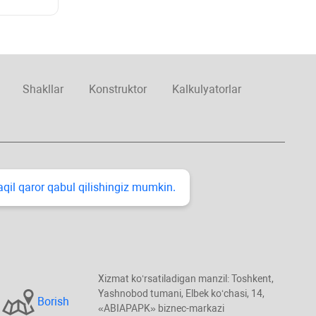
Shakllar
Konstruktor
Kalkulyatorlar
taqil qaror qabul qilishingiz mumkin.
Xizmat koʻrsatiladigan manzil: Toshkent,
Yashnobod tumani, Elbek koʻchasi, 14,
Borish
«ABIAPAPK» biznec-markazi