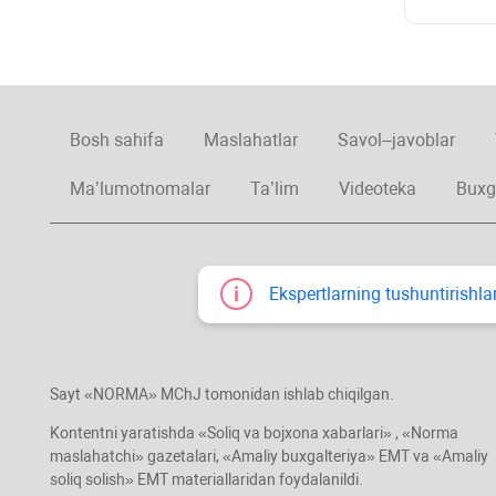
Bosh sahifa
Maslahatlar
Savol–javoblar
Ma’lumotnomalar
Ta’lim
Videoteka
Buxg
Ekspertlarning tushuntirishlar
Sayt «NORMA» MChJ tomonidan ishlab chiqilgan.
Kontentni yaratishda «Soliq va bojхona хabarlari» , «Norma
maslahatchi» gazetalari, «Amaliy buхgalteriya» EMT va «Amaliy
soliq solish» EMT materiallaridan foydalanildi.