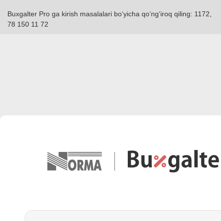
Buxgalter Pro ga kirish masalalari boʻyicha qoʻngʻiroq qiling: 1172,
78 150 11 72