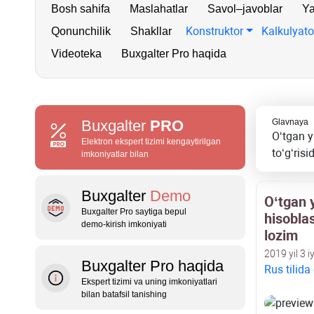
Bosh sahifa
Maslahatlar
Savol–javoblar
Ya
Konstruktor
Kalkulyato
Qonunchilik
Shakllar
Videoteka
Buxgalter Pro haqida
Buxgalter
PRO
Glavnaya
Oʻtgan y
Elektron ekspert tizimi kengaytirilgan
toʻgʻris
imkoniyatlar bilan
Buxgalter
Demo
Oʻtgan 
Buxgalter Pro saytiga bepul
hisobla
demo‑kirish imkoniyati
lozim
2019 yil 3 i
Buxgalter Pro haqida
Rus tilida
Ekspert tizimi va uning imkoniyatlari
bilan batafsil tanishing