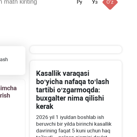
Ру
Ўз
Oʻz
lash
Kasallik varaqasi
boʻyicha nafaqa toʻlash
himcha
tartibi oʻzgarmoqda:
rish
buхgalter nima qilishi
kerak
2026 yil 1 iyuldan boshlab ish
beruvchi bir yilda birinchi kasallik
davrining faqat 5 kuni uchun haq