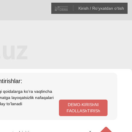
Kirish / Roʻyхatdan oʻtish
tirishlar:
i qoidalarga koʻra vaqtincha
atga layoqatsizlik nafaqalari
ay toʻlanadi
DEMO-KIRIShNI
FAOLLAShTIRISh