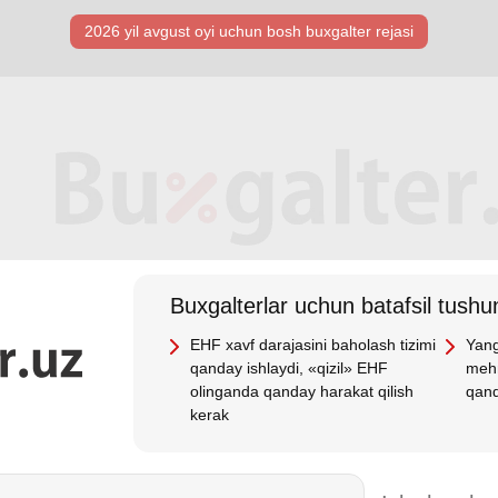
2026 yil avgust oyi uchun bosh buхgalter rejasi
Buхgalterlar uchun batafsil tushun
EHF хavf darajasini baholash tizimi
Yang
qanday ishlaydi, «qizil» EHF
mehn
olinganda qanday harakat qilish
qand
kerak