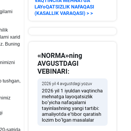
VAQTINChA MEHNATGA
LAYoQATSIZLIK NAFAQASI
ilarni
(KASALLIK VARAQASI) > >
hilik
arni хarid
iz. Buning
«NORMA»ning
AVGUSTDAGI
nimizni
VEBINARI:
b tushgan,
2026 yil 4 avgustdagi yozuv
2026 yil 1 iyuldan vaqtincha
mehnatga layoqatsizlik
animiz
boʻyicha nafaqalarni
tayinlashning yangi tartibi:
qi
amaliyotda e’tibor qaratish
lozim boʻlgan masalalar
20-satrida