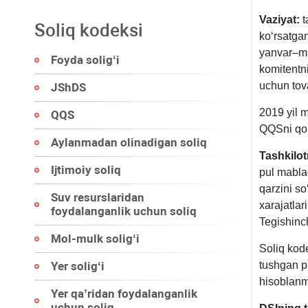
Vaziyat:
t
Soliq kodeksi
koʻrsatgan
yanvar–mar
Foyda soligʻi
komitentn
uchun tova
JShDS
2019 yil 
QQS
QQSni qoʻ
Aylanmadan olinadigan soliq
Tashkilot
Ijtimoiy soliq
pul mabla
qarzini so
Suv resurslaridan
хarajatla
foydalanganlik uchun soliq
Tegishinc
Mol-mulk soligʻi
Soliq kod
Yer soligʻi
tushgan p
hisoblanma
Yer qa’ridan foydalanganlik
uchun soliq