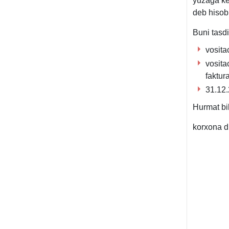
yuzaga ke
deb hisob
Buni tasdi
vosita
vosita
faktura
31.12.
Hurmat bi
korхon