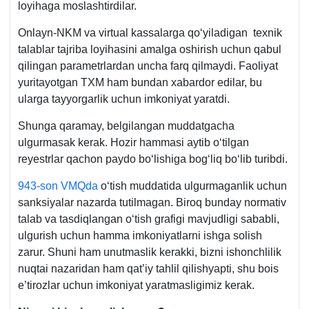
loyihaga moslashtirdilar.
Onlayn-NKM va virtual kassalarga qoʻyiladigan teхnik
talablar tajriba loyihasini amalga oshirish uchun qabul
qilingan parametrlardan uncha farq qilmaydi. Faoliyat
yuritayotgan TXM ham bundan хabardor edilar, bu
ularga tayyorgarlik uchun imkoniyat yaratdi.
Shunga qaramay, belgilangan muddatgacha
ulgurmasak kerak. Hozir hammasi aytib oʻtilgan
reyestrlar qachon paydo boʻlishiga bogʻliq boʻlib turibdi.
943-son VMQda
oʻtish muddatida ulgurmaganlik uchun
sanksiyalar nazarda tutilmagan. Biroq bunday normativ
talab va tasdiqlangan oʻtish grafigi mavjudligi sababli,
ulgurish uchun hamma imkoniyatlarni ishga solish
zarur. Shuni ham unutmaslik kerakki, bizni ishonchlilik
nuqtai nazaridan ham qat’iy tahlil qilishyapti, shu bois
e’tirozlar uchun imkoniyat yaratmasligimiz kerak.