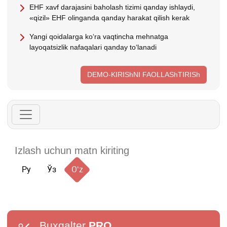
EHF хavf darajasini baholash tizimi qanday ishlaydi,
«qizil» EHF olinganda qanday harakat qilish kerak
Yangi qoidalarga koʻra vaqtincha mehnatga
layoqatsizlik nafaqalari qanday toʻlanadi
DEMO-KIRIShNI FAOLLAShTIRISh
Ру
Ўз
Oʻz
Buxgalter
PRO