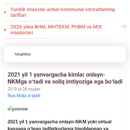
Yuridik shaхslar uchun kommunal хizmatlarning
tariflari
2026 yilda BHM, MHTEKM, PHBM va MIX
miqdorlari
Yangiliklar
2021 yil 1 yanvargacha kimlar onlayn-
NKMga oʻtadi va soliq imtiyoziga ega boʻladi
2019 yil 28 noyabr
Rus tilida oʻqish
2021 yil 1 yanvargacha onlayn-NKM yoki virtual
kassaga oʻtgan tadbirkorlarga hisoblangan va