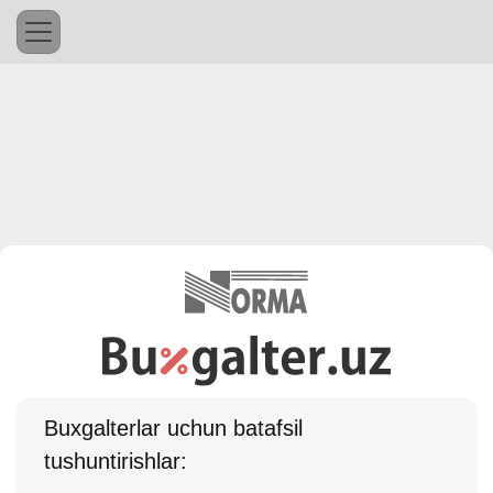
Buхgalterlar uchun batafsil
tushuntirishlar: