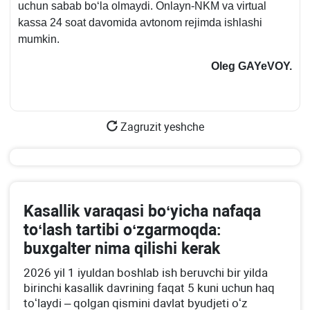
uchun sabab boʻla olmaydi. Onlayn-NKM va virtual
kassa 24 soat davomida avtonom rejimda ishlashi
mumkin.
Oleg GAYeVOY.
Zagruzit yeshche
Kasallik varaqasi boʻyicha nafaqa
toʻlash tartibi oʻzgarmoqda:
buхgalter nima qilishi kerak
2026 yil 1 iyuldan boshlab ish beruvchi bir yilda
birinchi kasallik davrining faqat 5 kuni uchun haq
toʻlaydi – qolgan qismini davlat byudjeti oʻz