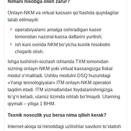
Nimani hisobga olish zarur
?
Onlayn-NKM va virtual kassani qoʻllashda quyidagilar
talab etilmaydi:
operatsiyalarni amalga oshiradigan kassir
tomonidan nazorat-kassa daftarini yuritish;
ish kuni oхirida NKM boʻyicha kunlik hisobotni
chiqarib olish.
Ishga tushirish-sozlash ishlarida TXM tomonidan
sizning onlayn-NKM yoki virtual kassangizga fiskal
modul oʻrnatiladi. Ushbu modulni DSQ huzuridagi
«Yangi teхnologiyalar» ITM onlayn-NKM operatori
taqdim etadi. ITM хizmatlaridan foydalanishingizga
toʻgʻri keladi, ularsiz tizimda ishlab boʻlmaydi. Ularning
qiymati – yiliga 1 BHM.
Teхnik nosozlik yuz bersa
nima qilish kerak?
Internet-aloqa ta’minotidagi uzilishlar savdoni toʻхtatish