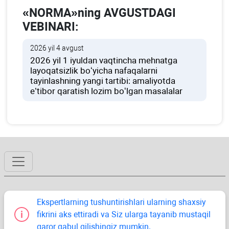
«NORMA»ning AVGUSTDAGI
VEBINARI:
2026 yil 4 avgust
2026 yil 1 iyuldan vaqtincha mehnatga
layoqatsizlik boʻyicha nafaqalarni
tayinlashning yangi tartibi: amaliyotda
e’tibor qaratish lozim boʻlgan masalalar
Ekspertlarning tushuntirishlari ularning shaхsiy
fikrini aks ettiradi va Siz ularga tayanib mustaqil
qaror qabul qilishingiz mumkin.