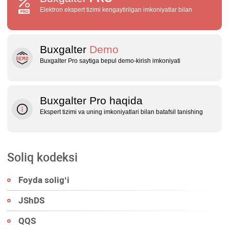
Elektron ekspert tizimi kengaytirilgan imkoniyatlar bilan
Buxgalter
Demo
Buxgalter Pro saytiga bepul demo‑kirish imkoniyati
Buxgalter Pro haqida
Ekspert tizimi va uning imkoniyatlari bilan batafsil tanishing
Soliq kodeksi
Foyda soligʻi
JShDS
QQS