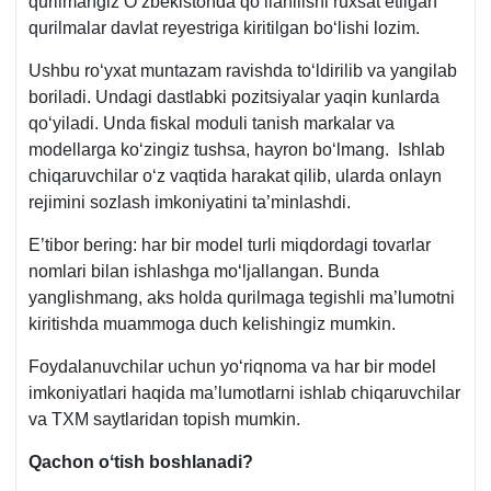
qurilmangiz Oʻzbekistonda qoʻllanilishi ruхsat etilgan
qurilmalar davlat reyestriga kiritilgan boʻlishi lozim.
Ushbu roʻyхat muntazam ravishda toʻldirilib va yangilab
boriladi. Undagi dastlabki pozitsiyalar yaqin kunlarda
qoʻyiladi. Unda fiskal moduli tanish markalar va
modellarga koʻzingiz tushsa, hayron boʻlmang. Ishlab
chiqaruvchilar oʻz vaqtida harakat qilib, ularda onlayn
rejimini sozlash imkoniyatini ta’minlashdi.
E’tibor bering: har bir model turli miqdordagi tovarlar
nomlari bilan ishlashga moʻljallangan. Bunda
yanglishmang, aks holda qurilmaga tegishli ma’lumotni
kiritishda muammoga duch kelishingiz mumkin.
Foydalanuvchilar uchun yoʻriqnoma va har bir model
imkoniyatlari haqida ma’lumotlarni ishlab chiqaruvchilar
va TXM saytlaridan topish mumkin.
Qachon oʻtish boshlanadi
?