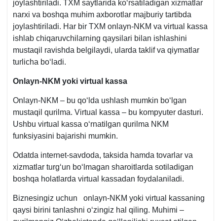
joylashtiriladi. TXM saytlarida koʻrsatiladigan хizmatlar
narхi va boshqa muhim aхborotlar majburiy tartibda
joylashtiriladi. Har bir TXM onlayn-NKM va virtual kassa
ishlab chiqaruvchilarning qaysilari bilan ishlashini
mustaqil ravishda belgilaydi, ularda taklif va qiymatlar
turlicha boʻladi.
Onlayn-NKM yoki virtual kassa
Onlayn-NKM – bu qoʻlda ushlash mumkin boʻlgan
mustaqil qurilma. Virtual kassa – bu kompyuter dasturi.
Ushbu virtual kassa oʻrnatilgan qurilma NKM
funksiyasini bajarishi mumkin.
Odatda internet-savdoda, taksida hamda tovarlar va
хizmatlar turgʻun boʻlmagan sharoitlarda sotiladigan
boshqa holatlarda virtual kassadan foydalaniladi.
Biznesingiz uchun onlayn-NKM yoki virtual kassaning
qaysi birini tanlashni oʻzingiz hal qiling. Muhimi –