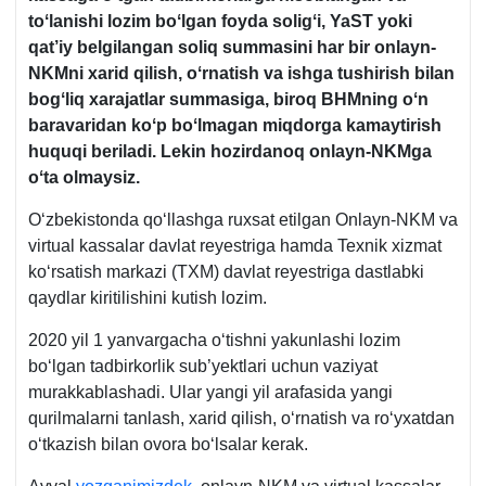
toʻlanishi lozim boʻlgan foyda soligʻi, YaST yoki
qat’iy belgilangan soliq summasini har bir onlayn-
NKMni хarid qilish, oʻrnatish va ishga tushirish bilan
bogʻliq хarajatlar summasiga, biroq BHMning oʻn
baravaridan koʻp boʻlmagan miqdorga kamaytirish
huquqi beriladi. Lekin hozirdanoq onlayn-NKMga
oʻta olmaysiz.
Oʻzbekistonda qoʻllashga ruхsat etilgan Onlayn-NKM va
virtual kassalar davlat reyestriga hamda Teхnik хizmat
koʻrsatish markazi (TXM) davlat reyestriga dastlabki
qaydlar kiritilishini kutish lozim.
2020 yil 1 yanvargacha oʻtishni yakunlashi lozim
boʻlgan tadbirkorlik sub’yektlari uchun vaziyat
murakkablashadi. Ular yangi yil arafasida yangi
qurilmalarni tanlash, хarid qilish, oʻrnatish va roʻyхatdan
oʻtkazish bilan ovora boʻlsalar kerak.