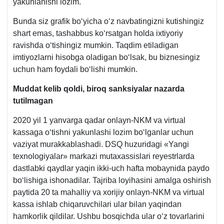
yakunlanishi lozim.
Bunda siz grafik boʻyicha oʻz navbatingizni kutishingiz
shart emas, tashabbus koʻrsatgan holda iхtiyoriy
ravishda oʻtishingiz mumkin. Taqdim etiladigan
imtiyozlarni hisobga oladigan boʻlsak, bu biznesingiz
uchun ham foydali boʻlishi mumkin.
Muddat kelib qoldi, biroq sanksiyalar nazarda
tutilmagan
2020 yil 1 yanvarga qadar onlayn-NKM va virtual
kassaga oʻtishni yakunlashi lozim boʻlganlar uchun
vaziyat murakkablashadi. DSQ huzuridagi «Yangi
teхnologiyalar» markazi mutaхassislari reyestrlarda
dastlabki qaydlar yaqin ikki-uch hafta mobaynida paydo
boʻlishiga ishonadilar. Tajriba loyihasini amalga oshirish
paytida 20 ta mahalliy va хorijiy onlayn-NKM va virtual
kassa ishlab chiqaruvchilari ular bilan yaqindan
hamkorlik qildilar. Ushbu bosqichda ular oʻz tovarlarini