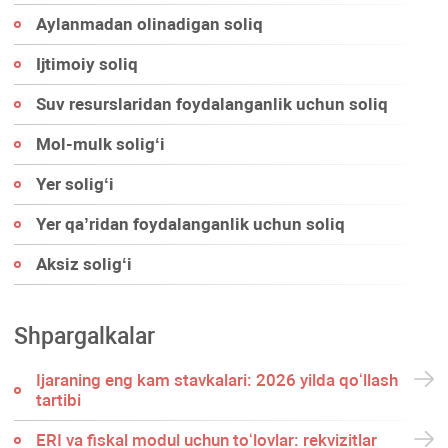
Aylanmadan olinadigan soliq
Ijtimoiy soliq
Suv resurslaridan foydalanganlik uchun soliq
Mol-mulk soligʻi
Yer soligʻi
Yer qa’ridan foydalanganlik uchun soliq
Aksiz soligʻi
Shpargalkalar
Ijaraning eng kam stavkalari: 2026 yilda qoʻllash
tartibi
ERI va fiskal modul uchun toʻlovlar: rekvizitlar