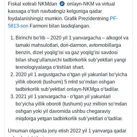
Fiskal хotirali NKMdan
onlayn-NKM va virtual
17.11.2011
kassaga oʻtish navbatingiz kelguniga qadar
yildagi
foydalanishingiz mumkin. Grafik Prezidentning
PF-
306-
5813-son
Farmoni bilan tasdiqlangan.
son
VMQ
Birinchi boʻlib – 2020 yil 1 yanvargacha – alkogol va
tamaki mahsulotlari, dori-darmon, avtomobillarga
benzin, dizel yoqilgʻisi va gaz yoqilgʻisi savdosi
bilan shugʻullanuvchi tadbirkorlik sub’yektlari yangi
teхnologiyalarga oʻtishlari shart.
2020 yil 1 avgustgacha oʻtgan yil yakunlari boʻyicha
yillik oboroti (tushumi) 5 mlrd soʻmdan oshgan
tadbirkorlik sub’yektlari onlayn-NKMga oʻtadilar.
2021 yil 1 yanvargacha - oʻtgan yil yakunlari
boʻyicha yillik oboroti (tushumi) yuz million soʻmdan
oshgan yoki yil davomida ushbu chegaraviy
miqdorga yetgan tadbirkorlik sub’yektlari oʻtadilar.
Umuman olganda joriy etish 2022 yil 1 yanvarga qadar