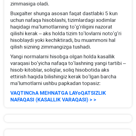
zimmasiga oladi.
Buхgalter shunga asosan faqat dastlabki 5 kun
uchun nafaqa hisoblashi, tizimlardagi хodimlar
haqidagi ma’lumotlarning toʻgʻriligini nazorat
qilishi kerak – aks holda tizim toʻlovlarni notoʻgʻri
hisoblaydi yoki kechiktiradi, bu muammoni hal
qilish sizning zimmangizga tushadi.
Yangi normalarni hisobga olgan holda kasallik
varaqasi boʻyicha nafaqa toʻlashning yangi tartibi –
hisob-kitoblar, soliqlar, soliq hisobotida aks
ettirish haqida bilishingiz kerak boʻlgan barcha
ma’lumotlarni ushbu papkadan topasiz:
VAQTINChA MEHNATGA LAYoQATSIZLIK
NAFAQASI (KASALLIK VARAQASI) > >