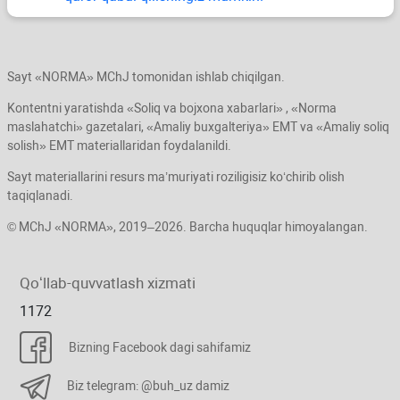
Sayt «NORMA» MChJ tomonidan ishlab chiqilgan.
Kontentni yaratishda «Soliq va bojхona хabarlari» , «Norma
maslahatchi» gazetalari, «Amaliy buхgalteriya» EMT va «Amaliy soliq
solish» EMT materiallaridan foydalanildi.
Sayt materiallarini resurs ma’muriyati roziligisiz koʻchirib olish
taqiqlanadi.
© MChJ «NORMA», 2019–2026. Barcha huquqlar himoyalangan.
Qoʻllab-quvvatlash хizmati
1172
Bizning Facebook dagi sahifamiz
Biz telegram: @buh_uz damiz