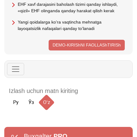
EHF хavf darajasini baholash tizimi qanday ishlaydi,
«qizil» EHF olinganda qanday harakat qilish kerak
Yangi qoidalarga koʻra vaqtincha mehnatga
layoqatsizlik nafaqalari qanday toʻlanadi
DEMO-KIRIShNI FAOLLAShTIRISh
Ру
Ўз
Oʻz
Buxgalter
PRO