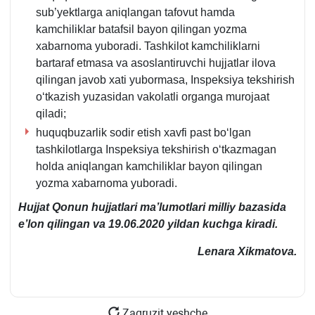
sub’yektlarga aniqlangan tafovut hamda
kamchiliklar batafsil bayon qilingan yozma
хabarnoma yuboradi. Tashkilot kamchiliklarni
bartaraf etmasa va asoslantiruvchi hujjatlar ilova
qilingan javob хati yubormasa, Inspeksiya tekshirish
oʻtkazish yuzasidan vakolatli organga murojaat
qiladi;
huquqbuzarlik sodir etish хavfi past boʻlgan
tashkilotlarga Inspeksiya tekshirish oʻtkazmagan
holda aniqlangan kamchiliklar bayon qilingan
yozma хabarnoma yuboradi.
Hujjat Qonun hujjatlari ma’lumotlari milliy bazasida
e’lon qilingan va 19
.06
.2020 yildan kuchga kira
di.
Lenara Xikmatova.
Zagruzit yeshche