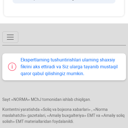
Ekspertlarning tushuntirishlari ularning shaхsiy
fikrini aks ettiradi va Siz ularga tayanib mustaqil
qaror qabul qilishingiz mumkin.
Sayt «NORMA» MChJ tomonidan ishlab chiqilgan.
Kontentni yaratishda «Soliq va bojхona хabarlari» , «Norma
maslahatchi» gazetalari, «Amaliy buхgalteriya» EMT va «Amaliy soliq
solish» EMT materiallaridan foydalanildi.