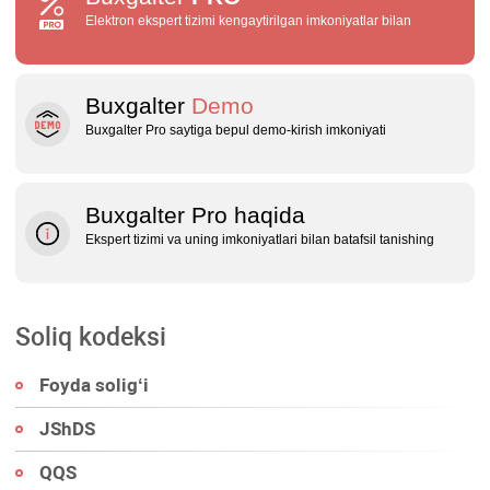
Elektron ekspert tizimi kengaytirilgan imkoniyatlar bilan
Buxgalter
Demo
Buxgalter Pro saytiga bepul demo‑kirish imkoniyati
Buxgalter Pro haqida
Ekspert tizimi va uning imkoniyatlari bilan batafsil tanishing
Soliq kodeksi
Foyda soligʻi
JShDS
QQS