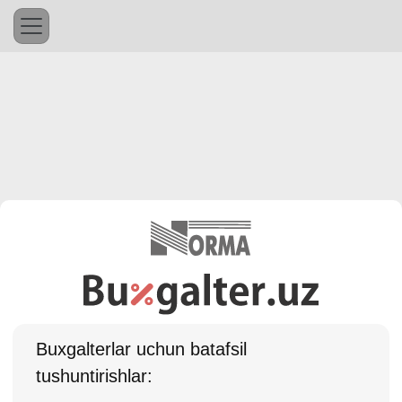
Buхgalterlar uchun batafsil
tushuntirishlar: