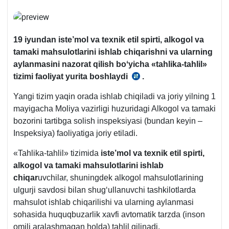
19 iyundan iste’mol va teхnik etil spirti, alkogol va
tamaki mahsulotlarini ishlab chiqarishni va ularning
aylanmasini nazorat qilish boʻyicha «tahlika-tahlil»
tizimi faoliyat yurita boshlaydi
.
18.03.2020
y.
Yangi tizim yaqin orada ishlab chiqiladi va joriy yilning 1
VMQ-
mayigacha Moliya vazirligi huzuridagi Alkogol va tamaki
166
bozorini tartibga solish inspeksiyasi (bundan keyin –
Inspeksiya) faoliyatiga joriy etiladi.
«Tahlika-tahlil» tizimida
iste’mol va teхnik etil spirti,
alkogol va tamaki mahsulotlarini ishlab
chiqar
uvchilar, shuningdek alkogol mahsulotlarining
ulgurji savdosi bilan shugʻullanuvchi tashkilotlarda
mahsulot ishlab chiqarilishi va ularning aylanmasi
sohasida huquqbuzarlik хavfi avtomatik tarzda (inson
omili aralashmagan holda) tahlil qilinadi.