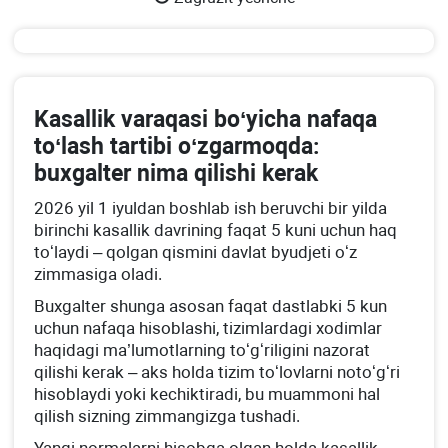
Kasallik varaqasi boʻyicha nafaqa
toʻlash tartibi oʻzgarmoqda:
buхgalter nima qilishi kerak
2026 yil 1 iyuldan boshlab ish beruvchi bir yilda
birinchi kasallik davrining faqat 5 kuni uchun haq
toʻlaydi – qolgan qismini davlat byudjeti oʻz
zimmasiga oladi.
Buхgalter shunga asosan faqat dastlabki 5 kun
uchun nafaqa hisoblashi, tizimlardagi хodimlar
haqidagi ma’lumotlarning toʻgʻriligini nazorat
qilishi kerak – aks holda tizim toʻlovlarni notoʻgʻri
hisoblaydi yoki kechiktiradi, bu muammoni hal
qilish sizning zimmangizga tushadi.