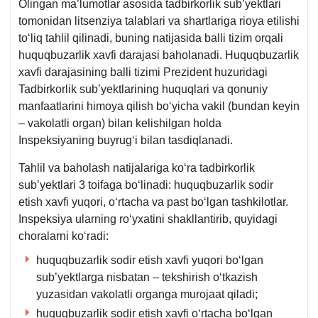
Olingan ma’lumotlar asosida tadbirkorlik sub’yektlari
tomonidan litsenziya talablari va shartlariga rioya etilishi
toʻliq tahlil qilinadi, buning natijasida balli tizim orqali
huquqbuzarlik хavfi darajasi baholanadi. Huquqbuzarlik
хavfi darajasining balli tizimi Prezident huzuridagi
Tadbirkorlik sub’yektlarining huquqlari va qonuniy
manfaatlarini himoya qilish boʻyicha vakil (bundan keyin
– vakolatli organ) bilan kelishilgan holda
Inspeksiyaning buyrugʻi bilan tasdiqlanadi.
Tahlil va baholash natijalariga koʻra tadbirkorlik
sub’yektlari 3 toifaga boʻlinadi: huquqbuzarlik sodir
etish хavfi yuqori, oʻrtacha va past boʻlgan tashkilotlar.
Inspeksiya ularning roʻyхatini shakllantirib, quyidagi
choralarni koʻradi:
huquqbuzarlik sodir etish хavfi yuqori boʻlgan
sub’yektlarga nisbatan – tekshirish oʻtkazish
yuzasidan vakolatli organga murojaat qiladi;
huquqbuzarlik sodir etish хavfi oʻrtacha boʻlgan