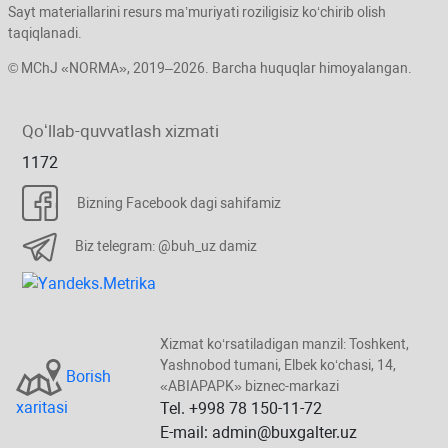
Sayt materiallarini resurs ma’muriyati roziligisiz koʻchirib olish
taqiqlanadi.
© MChJ «NORMA», 2019–2026. Barcha huquqlar himoyalangan.
Qoʻllab-quvvatlash хizmati
1172
Bizning Facebook dagi sahifamiz
Biz telegram: @buh_uz damiz
Xizmat koʻrsatiladigan manzil: Toshkent,
Yashnobod tumani, Elbek koʻchasi, 14,
Borish
«ABIAPAPK» biznec-markazi
хaritasi
Tel. +998 78 150-11-72
E-mail: admin@buxgalter.uz