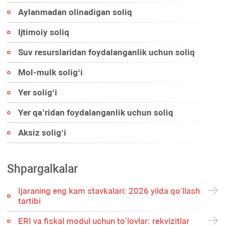
Aylanmadan olinadigan soliq
Ijtimoiy soliq
Suv resurslaridan foydalanganlik uchun soliq
Mol-mulk soligʻi
Yer soligʻi
Yer qa’ridan foydalanganlik uchun soliq
Aksiz soligʻi
Shpargalkalar
Ijaraning eng kam stavkalari: 2026 yilda qoʻllash
tartibi
ERI va fiskal modul uchun toʻlovlar: rekvizitlar