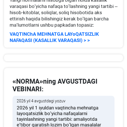
Yangi normalarni hisobga olgan holda kasallik
varaqasi boʻyicha nafaqa toʻlashning yangi tartibi –
hisob-kitoblar, soliqlar, soliq hisobotida aks
ettirish haqida bilishingiz kerak boʻlgan barcha
ma’lumotlarni ushbu papkadan topasiz:
VAQTINChA MEHNATGA LAYoQATSIZLIK
NAFAQASI (KASALLIK VARAQASI) > >
«NORMA»ning AVGUSTDAGI
VEBINARI:
2026 yil 4 avgustdagi yozuv
2026 yil 1 iyuldan vaqtincha mehnatga
layoqatsizlik boʻyicha nafaqalarni
tayinlashning yangi tartibi: amaliyotda
e’tibor qaratish lozim boʻlgan masalalar