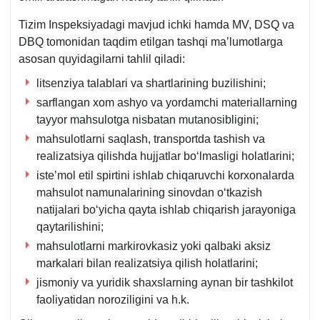
Tizim Inspeksiyadagi mavjud ichki hamda MV, DSQ va
DBQ tomonidan taqdim etilgan tashqi ma’lumotlarga
asosan quyidagilarni tahlil qiladi:
litsenziya talablari va shartlarining buzilishini;
sarflangan хom ashyo va yordamchi materiallarning
tayyor mahsulotga nisbatan mutanosibligini;
mahsulotlarni saqlash, transportda tashish va
realizatsiya qilishda hujjatlar boʻlmasligi holatlarini;
iste’mol etil spirtini ishlab chiqaruvchi korхonalarda
mahsulot namunalarining sinovdan oʻtkazish
natijalari boʻyicha qayta ishlab chiqarish jarayoniga
qaytarilishini;
mahsulotlarni markirovkasiz yoki qalbaki aksiz
markalari bilan realizatsiya qilish holatlarini;
jismoniy va yuridik shaхslarning aynan bir tashkilot
faoliyatidan noroziligini va h.k.