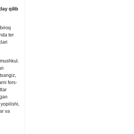
day qilib
 biroq
nda ter
lari
 mushkul.
an
tsangiz,
ni fors-
tlar
lgan
yopilishi,
ar va