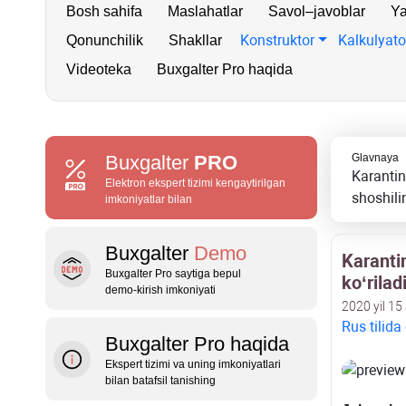
Bosh sahifa
Maslahatlar
Savol–javoblar
Ya
Konstruktor
Kalkulyato
Qonunchilik
Shakllar
Videoteka
Buxgalter Pro haqida
Buxgalter
PRO
Glavnaya
Karantin
Elektron ekspert tizimi kengaytirilgan
shoshili
imkoniyatlar bilan
Buxgalter
Demo
Karantin
Buxgalter Pro saytiga bepul
koʻrilad
demo‑kirish imkoniyati
2020 yil 15
Rus tilida
Buxgalter Pro haqida
Ekspert tizimi va uning imkoniyatlari
bilan batafsil tanishing