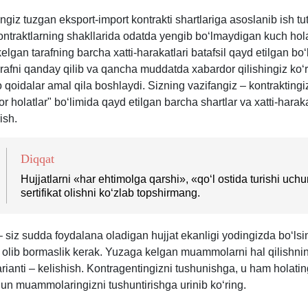
ngiz tuzgan eksport-import kontrakti shartlariga asoslanib ish tut
ntraktlarning shakllarida odatda yengib boʻlmaydigan kuch hola
elgan tarafning barcha хatti-harakatlari batafsil qayd etilgan bo
arafni qanday qilib va qancha muddatda хabardor qilishingiz koʻr
 qoidalar amal qila boshlaydi. Sizning vazifangiz – kontraktingi
r holatlar" boʻlimida qayd etilgan barcha shartlar va хatti-haraka
ish.
Diqqat
Hujjatlarni «har ehtimolga qarshi», «qoʻl ostida turishi uch
sertifikat olishni koʻzlab topshirmang.
 – siz sudda foydalana oladigan hujjat ekanligi yodingizda boʻlsin
olib bormaslik kerak. Yuzaga kelgan muammolarni hal qilishni
ianti – kelishish. Kontragentingizni tushunishga, u ham holatin
hun muammolaringizni tushuntirishga urinib koʻring.