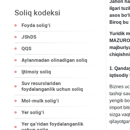
Jahon ham
ilgari tu
Soliq kodeksi
asos boʻ
Biroq bu
Foyda soligʻi
Yuridik m
JShDS
MAZUROVA
majburiya
QQS
chiqishni 
Aylanmadan olinadigan soliq
1. Qanday
Ijtimoiy soliq
iqtisodiy
Suv resurslaridan
Biznes uc
foydalanganlik uchun soliq
tashqi sav
Mol-mulk soligʻi
yengib bo
import bit
Yer soligʻi
sizga vaqt
qilayotgan
Yer qa’ridan foydalanganlik
uchun soliq