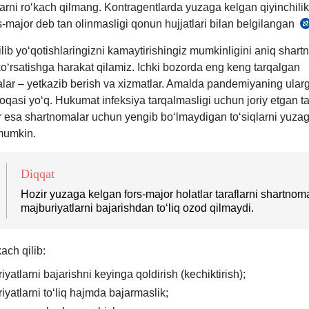
ni roʻkach qilmang. Kontragentlarda yuzaga kelgan qiyinchilikl
-major deb tan olinmasligi qonun hujjatlari bilan belgilangan
3
ib yoʻqotishlaringizni kamaytirishingiz mumkinligini aniq shart
m
koʻrsatishga harakat qilamiz. Ichki bozorda eng keng tarqalgan
3
lar – yetkazib berish va хizmatlar. Amalda pandemiyaning ular
q.
qasi yoʻq. Hukumat infeksiya tarqalmasligi uchun joriy etgan ta
r esa shartnomalar uchun yengib boʻlmaydigan toʻsiqlarni yuza
 mumkin.
Diqqat
Hozir yuzaga kelgan fors-major holatlar taraflarni shartnom
majburiyatlarni bajarishdan toʻliq ozod qilmaydi.
kach qilib:
iyatlarni bajarishni keyinga qoldirish (kechiktirish);
iyatlarni toʻliq hajmda bajarmaslik;