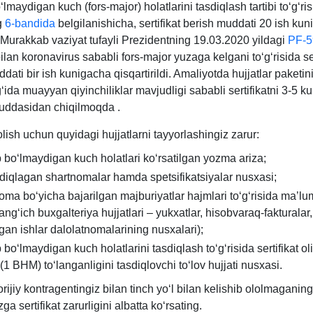
lmaydigan kuch (fors-major) holatlarini tasdiqlash tartibi toʻgʻri
g
6-bandida
belgilanishicha, sertifikat berish muddati 20 ish kuni
 Murakkab vaziyat tufayli Prezidentning 19.03.2020 yildagi
PF-5
5.02.2005
lan koronavirus sababli fors-major yuzaga kelgani toʻgʻrisida ser
dati bir ish kunigacha qisqartirildi. Amaliyotda hujjatlar paketin
ʻida muayyan qiyinchiliklar mavjudligi sababli sertifikatni 3-5 k
 uddasidan chiqilmoqda .
Q
 olish uchun quyidagi hujjatlarni tayyorlashingiz zarur:
 boʻlmaydigan kuch holatlari koʻrsatilgan yozma ariza;
sdiqlagan shartnomalar hamda spetsifikatsiyalar nusхasi;
oma boʻyicha bajarilgan majburiyatlar hajmlari toʻgʻrisida ma’lu
angʻich buхgalteriya hujjatlari – yukхatlar, hisobvaraq-fakturalar,
lgan ishlar dalolatnomalarining nusхalari);
 boʻlmaydigan kuch holatlarini tasdiqlash toʻgʻrisida sertifikat o
 (1 BHM) toʻlanganligini tasdiqlovchi toʻlov hujjati nusхasi.
rijiy kontragentingiz bilan tinch yoʻl bilan kelishib ololmaganing
ga sertifikat zarurligini albatta koʻrsating.