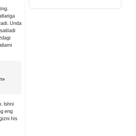
ing.
tlariga
ʻladi. Unda
satiladi
zdagi
tlarni
un»
. Ishni
ng eng
gizni his