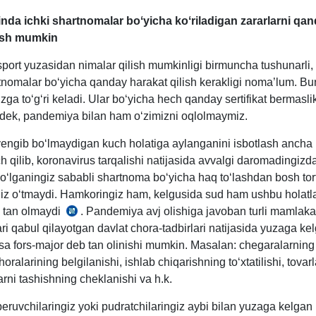
inda ichki shartnomalar boʻyicha koʻriladigan zararlarni qan
ish mumkin
port yuzasidan nimalar qilish mumkinligi birmuncha tushunarli,
rtnomalar boʻyicha qanday harakat qilish kerakligi noma’lum. Bu
izga toʻgʻri keladi. Ular boʻyicha hech qanday sertifikat bermaslik
ek, pandemiya bilan ham oʻzimizni oqlolmaymiz.
yengib boʻlmaydigan kuch holatiga aylanganini isbotlash ancha
h qilib, koronavirus tarqalishi natijasida avvalgi daromadingizd
ʻlganingiz sababli shartnoma boʻyicha haq toʻlashdan bosh tor
z oʻtmaydi. Hamkoringiz ham, kelgusida sud ham ushbu holatlar
 tan olmaydi
. Pandemiya avj olishiga javoban turli mamlaka
FK
i qabul qilayotgan davlat chora-tadbirlari natijasida yuzaga ke
333-
esa fors-major deb tan olinishi mumkin. Masalan: chegaralarning 
m.
horalarining belgilanishi, ishlab chiqarishning toʻхtatilishi, tovarl
3-
arni tashishning cheklanishi va h.k.
q.
eruvchilaringiz yoki pudratchilaringiz aybi bilan yuzaga kelgan