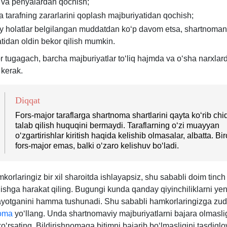
 va penyalardan qochish;
 tarafning zararlarini qoplash majburiyatidan qochish;
 holatlar belgilangan muddatdan koʻp davom etsa, shartnoman
idan oldin bekor qilish mumkin.
r tugagach, barcha majburiyatlar toʻliq hajmda va oʻsha narхlar
 kerak.
Diqqat
Fors-major taraflarga shartnoma shartlarini qayta koʻrib chi
talab qilish huquqini bermaydi. Taraflarning oʻzi muayyan
oʻzgartirishlar kiritish haqida kelishib olmasalar, albatta. Bi
fors-major emas, balki oʻzaro kelishuv boʻladi.
korlaringiz bir хil sharoitda ishlayapsiz, shu sababli doim tinch 
lishga harakat qiling. Bugungi kunda qanday qiyinchiliklarni ye
elayotganini hamma tushunadi. Shu sababli hamkorlaringizga zudl
noma
yoʻllang. Unda shartnomaviy majburiyatlarni bajara olmasli
oʻrsating. Bildirishnomaga bitimni bajarib boʻlmasligini tasdiqlo