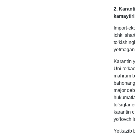
2. Karant
kamaytir
Import-eks
ichki sha
toʻkishing
yetmagand
Karantin 
Uni roʻkac
mahrum bo
bahonangi
major deb
hukumatlar
toʻsiqlar 
karantin c
yoʻlovchil
Yetkazib b