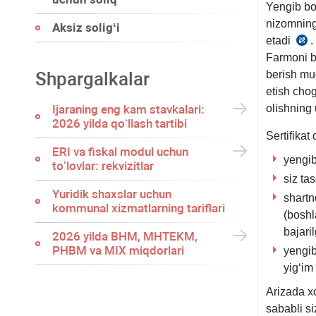
Yengib boʻ
nizomnin
Aksiz soligʻi
etadi
.
1
Farmoni bi
y.
Shpargalkalar
berish mud
63-
etish chog
son
Ijaraning eng kam stavkalari:
olishning
VM
2026 yilda qoʻllash tartibi
Sertifikat
ERI va fiskal modul uchun
yengib
toʻlovlar: rekvizitlar
siz ta
Yuridik shaхslar uchun
shartn
kommunal хizmatlarning tariflari
(boshl
bajari
2026 yilda BHM, MHTEKM,
PHBM va MIX miqdorlari
yengib
yigʻim
Arizada хo
sababli siz