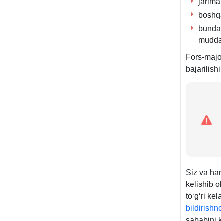
jarima
boshqa
bunday
muddat
Fors-majo
bajarilishi
Siz va ham
kelishib o
toʻgʻri k
bildirish
sababini k