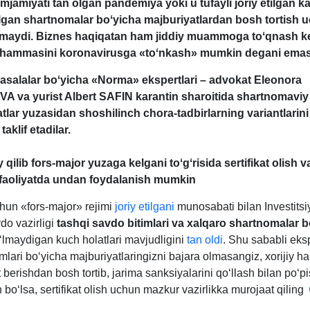
jamiyati tan olgan pandemiya yoki u tufayli joriy etilgan ka
zilgan shartnomalar boʻyicha majburiyatlardan bosh tortish 
lmaydi. Biznes haqiqatan ham jiddiy muammoga toʻqnash ke
 hammasini koronavirusga «toʻnkash» mumkin degani emas
asalalar boʻyicha «Norma» ekspertlari – advokat Eleonora
 va yurist Albert SAFIN karantin sharoitida shartnomaviy
tlar yuzasidan shoshilinch chora-tadbirlarning variantlarini
taklif etadilar.
 qilib fors-major yuzaga kelgani toʻgʻrisida sertifikat olish v
 faoliyatda undan foydalanish mumkin
hun «fors-major» rejimi
joriy etilgani
munosabati bilan Investitsi
do vazirligi
tashqi savdo bitimlari va хalqaro shartnomalar b
ʻlmaydigan kuch holatlari mavjudligini
tan oldi
. Shu sababli eksp
imlari boʻyicha majburiyatlaringizni bajara olmasangiz, хorijiy 
 berishdan bosh tortib, jarima sanksiyalarini qoʻllash bilan poʻp
 boʻlsa, sertifikat olish uchun mazkur vazirlikka murojaat qiling