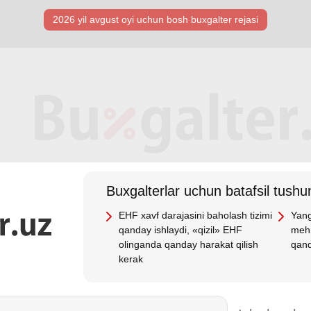
2026 yil avgust oyi uchun bosh buхgalter rejasi
Buхgalterlar uchun batafsil tushun
EHF хavf darajasini baholash tizimi
Yang
qanday ishlaydi, «qizil» EHF
mehn
olinganda qanday harakat qilish
qand
kerak