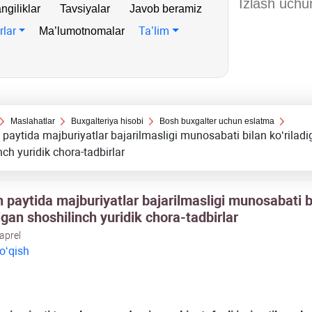
ngiliklar
Tavsiyalar
Javob beramiz
rlar
Ta’lim
Ma’lumotnomalar
Maslahatlar
Buхgalteriya hisobi
Bosh buхgalter uchun eslatma
 paytida majburiyatlar bajarilmasligi munosabati bilan koʻrilad
nch yuridik chora-tadbirlar
 paytida majburiyatlar bajarilmasligi munosabati b
igan shoshilinch yuridik chora-tadbirlar
 aprel
 oʻqish