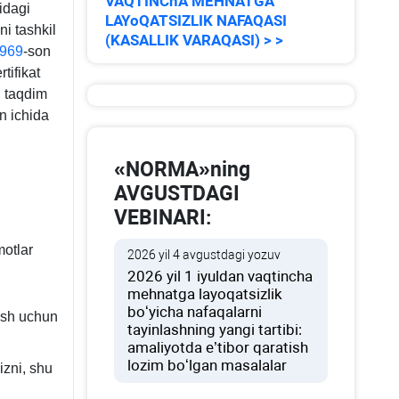
VAQTINChA MEHNATGA
sidagi
63-
LAYoQATSIZLIK NAFAQASI
ni tashkil
(KASALLIK VARAQASI) > >
son
969
-son
VMQ
tifikat
ga
i taqdim
Ilova
un ichida
3-
b.
«NORMA»ning
AVGUSTDAGI
VEBINARI:
motlar
2026 yil 4 avgustdagi yozuv
2026 yil 1 iyuldan vaqtincha
mehnatga layoqatsizlik
boʻyicha nafaqalarni
lish uchun
tayinlashning yangi tartibi:
amaliyotda e’tibor qaratish
lozim boʻlgan masalalar
izni, shu