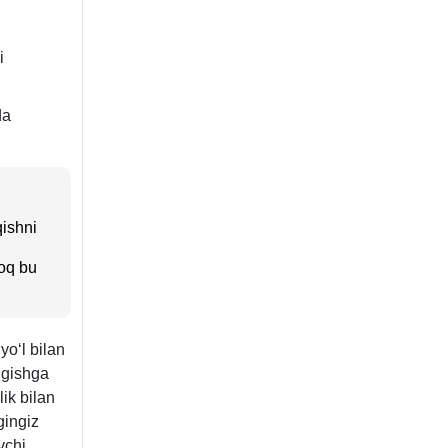
i
da
qishni
roq bu
yoʻl bilan
ngishga
ik bilan
gingiz
vchi