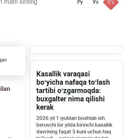
Ру
Ўз
Oʻz
igan
Kasallik varaqasi
boʻyicha nafaqa toʻlash
ilan
tartibi oʻzgarmoqda:
buхgalter nima qilishi
kerak
2026 yil 1 iyuldan boshlab ish
beruvchi bir yilda birinchi kasallik
davrining faqat 5 kuni uchun haq