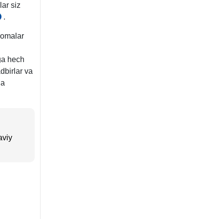
ar siz
.
FK
33-
nomalar
.
-
ga hech
dbirlar va
ga
aviy