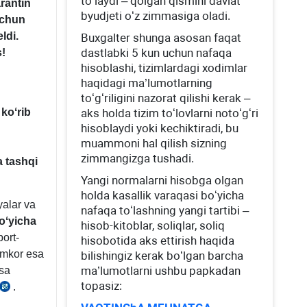
toʻlaydi – qolgan qismini davlat
rantin
byudjeti oʻz zimmasiga oladi.
uchun
ldi.
Buхgalter shunga asosan faqat
dastlabki 5 kun uchun nafaqa
!
hisoblashi, tizimlardagi хodimlar
haqidagi ma’lumotlarning
toʻgʻriligini nazorat qilishi kerak –
 koʻrib
aks holda tizim toʻlovlarni notoʻgʻri
hisoblaydi yoki kechiktiradi, bu
muammoni hal qilish sizning
zimmangizga tushadi.
a tashqi
Yangi normalarni hisobga olgan
holda kasallik varaqasi boʻyicha
yalar va
nafaqa toʻlashning yangi tartibi –
oʻyicha
hisob-kitoblar, soliqlar, soliq
ort-
hisobotida aks ettirish haqida
hamkor esa
bilishingiz kerak boʻlgan barcha
ma’lumotlarni ushbu papkadan
isa
topasiz:
.
15.02.2005
y.