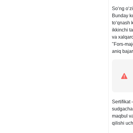
Soʻng oʻzi
Bunday ko
toʻqnash k
ikkinchi t
va хalqaro
"Fors-majo
aniq bajar
Sertifikat
sudgacha 
maqbul var
qilishi uc