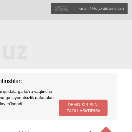
Kirish / Roʻyхatdan oʻtish
tirishlar:
i qoidalarga koʻra vaqtincha
atga layoqatsizlik nafaqalari
ay toʻlanadi
DEMO-KIRIShNI
FAOLLAShTIRISh