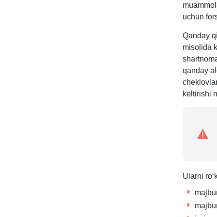
muammolar
uchun fors
Qanday qil
misolida 
shartnoma
qanday alo
cheklovla
keltirishi
Ularni roʻ
majbur
majbur