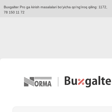
Buxgalter Pro ga kirish masalalari boʻyicha qoʻngʻiroq qiling: 1172,
78 150 11 72