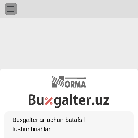
Buхgalterlar uchun batafsil
tushuntirishlar: