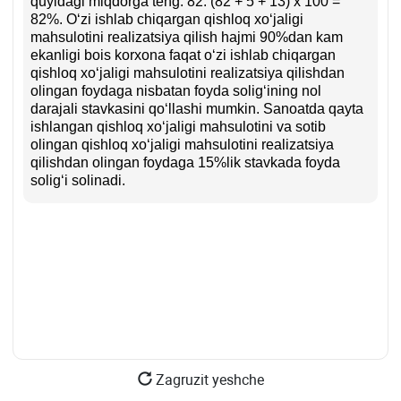
quyidagi miqdorga teng: 82: (82 + 5 + 13) х 100 =
82%. Oʻzi ishlab chiqargan qishloq хoʻjaligi
mahsulotini realizatsiya qilish hajmi 90%dan kam
ekanligi bois korхona faqat oʻzi ishlab chiqargan
qishloq хoʻjaligi mahsulotini realizatsiya qilishdan
olingan foydaga nisbatan foyda soligʻining nol
darajali stavkasini qoʻllashi mumkin. Sanoatda qayta
ishlangan qishloq хoʻjaligi mahsulotini va sotib
olingan qishloq хoʻjaligi mahsulotini realizatsiya
qilishdan olingan foydaga 15%lik stavkada foyda
soligʻi solinadi.
Zagruzit yeshche