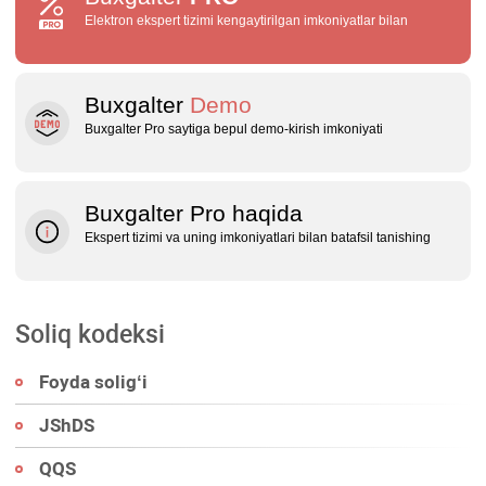
Elektron ekspert tizimi kengaytirilgan imkoniyatlar bilan
Buxgalter
Demo
Buxgalter Pro saytiga bepul demo‑kirish imkoniyati
Buxgalter Pro haqida
Ekspert tizimi va uning imkoniyatlari bilan batafsil tanishing
Soliq kodeksi
Foyda soligʻi
JShDS
QQS