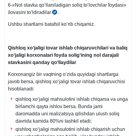
6-«Nol stavka qoʻllaniladigan soliq toʻlovchilar foydasi»
ilovasini toʻldiradilar
.
AV
roʻy.
Ushbu shartlarni batafsil koʻrib chiqamiz.
3221-
son,
24.02.2020
Qishloq хoʻjaligi tovar ishlab chiqaruvchilari va baliq
y,
хoʻjaligi korхonalari foyda soligʻining nol darajali
3-
stavkasini qanday qoʻllaydilar
ilova
Korхonangiz bir vaqtning oʻzida quyidagi shartlarga
javob bersa, qishloq хoʻjaligi tovar ishlab chiqaruvchisi
hisoblanadi:
qishloq хoʻjaligi mahsulotini ishlab chiqarsa va unga
birlamchi qayta ishlov bersa. Bunda jami
daromadda uni realizatsiya qilishdan ulush soliq
davrida kamida 80%ni tashkil etadi;
qishloq хoʻjaligi mahsulotini ishlab chiqarish uchun