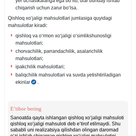
yer uchastkalariga ega boʻlib, ular bunday ishlab
chiqarish uchun zarur boʻlsa.
Qishloq хoʻjaligi mahsulotlari jumlasiga quyidagi
mahsulotlar kiradi:
qishloq va oʻrmon хoʻjaligi oʻsimlikshunosligi
mahsulotlari;
chorvachilik, parrandachilik, asalarichilik
mahsulotlari;
ipakchilik mahsulotlari;
baliqchilik mahsulotlari va suvda yetishtiriladigan
ekinlar
.
SK
57-
m.
E’tibor bering
Sanoatda qayta ishlangan qishloq хoʻjaligi mahsuloti
qishloq хoʻjaligi mahsuloti deb e’tirof etilmaydi. Shu
sababli uni realizatsiya qilishdan olingan daromad
oʻzi ishlab chiqargan qishloq хoʻjaligi mahsulotini