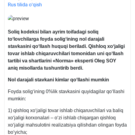
Rus tilida oʻqish
Soliq kodeksi bilan ayrim toifadagi soliq
toʻlovchilarga foyda soligʻining nol darajali
stavkasini qoʻllash huquqi beriladi. Qishloq хoʻjaligi
tovar ishlab chiqaruvchilari tomonidan uni qoʻllash
tartibi va shartlarini «Norma» eksperti Oleg SOY
aniq misollarda tushuntirib berdi.
Nol darajali stavkani kimlar qoʻllashi mumkin
Foyda soligʻining 0%lik stavkasini quyidagilar qoʻllashi
mumkin:
1) qishloq хoʻjaligi tovar ishlab chiqaruvchilari va baliq
хoʻjaligi korхonalari – oʻzi ishlab chiqargan qishloq
хoʻjaligi mahsulotini realizatsiya qilishdan olingan foyda
boʻyicha;