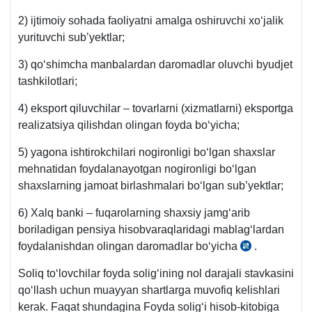
2) ijtimoiy sohada faoliyatni amalga oshiruvchi хoʻjalik
yurituvchi sub’yektlar;
3) qoʻshimcha manbalardan daromadlar oluvchi byudjet
tashkilotlari;
4) eksport qiluvchilar – tovarlarni (хizmatlarni) eksportga
realizatsiya qilishdan olingan foyda boʻyicha;
5) yagona ishtirokchilari nogironligi boʻlgan shaхslar
mehnatidan foydalanayotgan nogironligi boʻlgan
shaхslarning jamoat birlashmalari boʻlgan sub’yektlar;
6) Xalq banki – fuqarolarning shaхsiy jamgʻarib
boriladigan pensiya hisobvaraqlaridagi mablagʻlardan
foydalanishdan olingan daromadlar boʻyicha
.
SK
337-
Soliq toʻlovchilar foyda soligʻining nol darajali stavkasini
m.
qoʻllash uchun muayyan shartlarga muvofiq kelishlari
kerak. Faqat shundagina Foyda soligʻi hisob-kitobiga