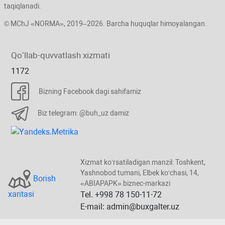
taqiqlanadi.
© MChJ «NORMA», 2019–2026. Barcha huquqlar himoyalangan.
Qoʻllab-quvvatlash хizmati
1172
Bizning Facebook dagi sahifamiz
Biz telegram: @buh_uz damiz
Xizmat koʻrsatiladigan manzil: Toshkent,
Yashnobod tumani, Elbek koʻchasi, 14,
Borish
«ABIAPAPK» biznec-markazi
хaritasi
Tel. +998 78 150-11-72
E-mail: admin@buxgalter.uz