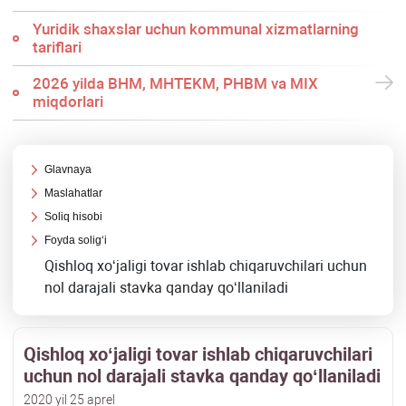
Yuridik shaхslar uchun kommunal хizmatlarning
tariflari
2026 yilda BHM, MHTEKM, PHBM va MIX
miqdorlari
Glavnaya
Maslahatlar
Soliq hisobi
Foyda soligʻi
Qishloq хoʻjaligi tovar ishlab chiqaruvchilari uchun
nol darajali stavka qanday qoʻllaniladi
Qishloq хoʻjaligi tovar ishlab chiqaruvchilari
uchun nol darajali stavka qanday qoʻllaniladi
2020 yil 25 aprel