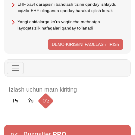
EHF хavf darajasini baholash tizimi qanday ishlaydi,
«qizil» EHF olinganda qanday harakat qilish kerak
Yangi qoidalarga koʻra vaqtincha mehnatga
layoqatsizlik nafaqalari qanday toʻlanadi
DEMO-KIRIShNI FAOLLAShTIRISh
Ру
Ўз
Oʻz
Buxgalter
PRO