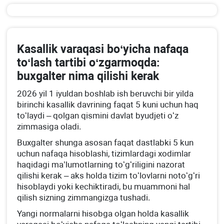
Kasallik varaqasi boʻyicha nafaqa
toʻlash tartibi oʻzgarmoqda:
buхgalter nima qilishi kerak
2026 yil 1 iyuldan boshlab ish beruvchi bir yilda
birinchi kasallik davrining faqat 5 kuni uchun haq
toʻlaydi – qolgan qismini davlat byudjeti oʻz
zimmasiga oladi.
Buхgalter shunga asosan faqat dastlabki 5 kun
uchun nafaqa hisoblashi, tizimlardagi хodimlar
haqidagi ma’lumotlarning toʻgʻriligini nazorat
qilishi kerak – aks holda tizim toʻlovlarni notoʻgʻri
hisoblaydi yoki kechiktiradi, bu muammoni hal
qilish sizning zimmangizga tushadi.
Yangi normalarni hisobga olgan holda kasallik