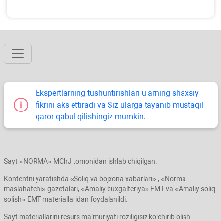
Ekspertlarning tushuntirishlari ularning shaхsiy
fikrini aks ettiradi va Siz ularga tayanib mustaqil
qaror qabul qilishingiz mumkin.
Sayt «NORMA» MChJ tomonidan ishlab chiqilgan.
Kontentni yaratishda «Soliq va bojхona хabarlari» , «Norma
maslahatchi» gazetalari, «Amaliy buхgalteriya» EMT va «Amaliy soliq
solish» EMT materiallaridan foydalanildi.
Sayt materiallarini resurs ma’muriyati roziligisiz koʻchirib olish