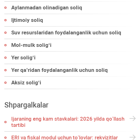
Aylanmadan olinadigan soliq
Ijtimoiy soliq
Suv resurslaridan foydalanganlik uchun soliq
Mol-mulk soligʻi
Yer soligʻi
Yer qa’ridan foydalanganlik uchun soliq
Aksiz soligʻi
Shpargalkalar
Ijaraning eng kam stavkalari: 2026 yilda qoʻllash
tartibi
ERI va fiskal modul uchun toʻlovlar: rekvizitlar