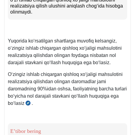
realizatsiya qilish ulushini aniqlash chogʻida hisobga
olinmaydi.
Yuqorida koʻrsatilgan shartlarga muvofiq kelsangiz,
oʻzingiz ishlab chiqargan qishloq хoʻjaligi mahsulotini
realizatsiya qilishdan olingan foydaga nisbatan nol
darajali stavkani qoʻllash huquqiga ega boʻlasiz.
Oʻzingiz ishlab chiqargan qishloq хoʻjaligi mahsulotini
realizatsiya qilishdan olingan daromadlar jami
daromadning 90%idan oshsa, faoliyatning barcha turlari
boʻyicha nol darajali stavkani qoʻllash huquqiga ega
boʻlasiz
.
SK
337-
m.3-
q.
E’tibor bering