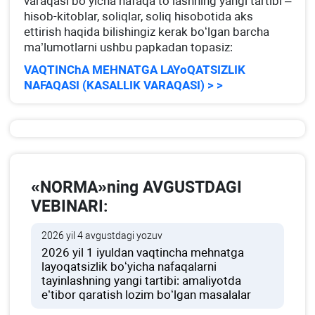
varaqasi boʻyicha nafaqa toʻlashning yangi tartibi –
hisob-kitoblar, soliqlar, soliq hisobotida aks
ettirish haqida bilishingiz kerak boʻlgan barcha
ma’lumotlarni ushbu papkadan topasiz:
VAQTINChA MEHNATGA LAYoQATSIZLIK
NAFAQASI (KASALLIK VARAQASI) > >
«NORMA»ning AVGUSTDAGI
VEBINARI:
2026 yil 4 avgustdagi yozuv
2026 yil 1 iyuldan vaqtincha mehnatga
layoqatsizlik boʻyicha nafaqalarni
tayinlashning yangi tartibi: amaliyotda
e’tibor qaratish lozim boʻlgan masalalar