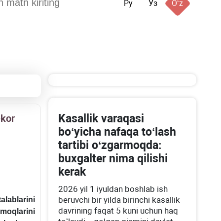
Ру
Ўз
Oʻz
Kasallik varaqasi
ekor
boʻyicha nafaqa toʻlash
tartibi oʻzgarmoqda:
buхgalter nima qilishi
kerak
2026 yil 1 iyuldan boshlab ish
beruvchi bir yilda birinchi kasallik
alablarini
davrining faqat 5 kuni uchun haq
moqlarini