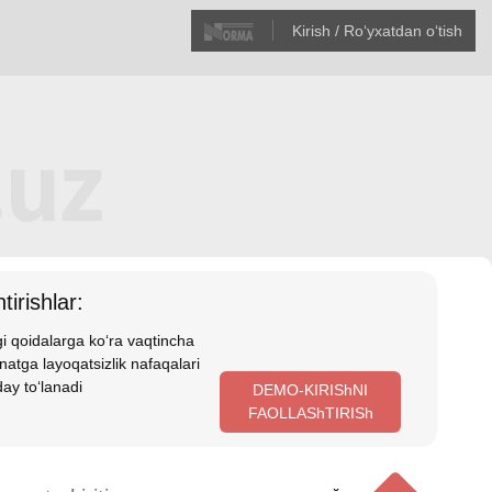
Kirish / Roʻyхatdan oʻtish
tirishlar:
i qoidalarga koʻra vaqtincha
atga layoqatsizlik nafaqalari
ay toʻlanadi
DEMO-KIRIShNI
FAOLLAShTIRISh