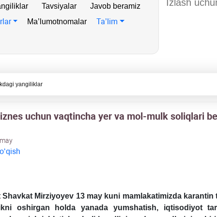
ngiliklar
Tavsiyalar
Javob beramiz
rlar
Ta’lim
Ma’lumotnomalar
kdagi yangiliklar
biznes uchun vaqtincha yer va mol-mulk soliqlari b
 may
 oʻqish
 Shavkat Mirziyoyev 13 may kuni mamlakatimizda karantin t
ikni oshirgan holda yanada yumshatish, iqtisodiyot tar