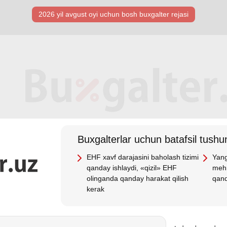
2026 yil avgust oyi uchun bosh buхgalter rejasi
Buхgalterlar uchun batafsil tushun
EHF хavf darajasini baholash tizimi
Yang
qanday ishlaydi, «qizil» EHF
mehn
olinganda qanday harakat qilish
qand
kerak