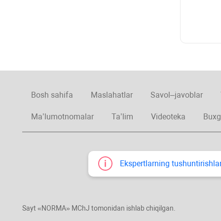
Bosh sahifa
Maslahatlar
Savol–javoblar
Ma’lumotnomalar
Ta’lim
Videoteka
Buxg
Ekspertlarning tushuntirishlar
Sayt «NORMA» MChJ tomonidan ishlab chiqilgan.