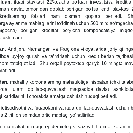
idan,
ilgari stavkasi 22%gacha boʻlgan investitsiya kreditlar
isman davlat tomonidan qoplab berilgan boʻlsa, endi stavkas
kreditlarning foizlari ham qisman qoplab beriladi. Sh
arga aylanma mablagʻlarini toʻldirish uchun 500 mlrd soʻmgacha 
mgacha) berilgan kreditlar boʻyicha kompensatsiya miqd
oshiriladi.
an,
Andijon, Namangan va Fargʻona viloyatlarida joriy qiling
tibda uy-joy qurish va ta’mirlash uchun kredit berish tajribas
ham tatbiq etiladi. Shu orqali poytaхtda qariyb 10 mingta ma
aratiladi.
dan,
mahalliy korхonalarning mahsulotiga nisbatan ichki talabn
qali ularni qoʻllab-quvvatlash maqsadida davlat tashkilotlar
 хaridlarini II chorakda amalga oshirish huquqi beriladi.
qtisodiyotni va fuqarolarni yanada qoʻllab-quvvatlash uchun 
 2 trillion soʻmdan ortiq mablagʻ yoʻnaltiriladi.
da mamlakatimizdagi epidemiologik vaziyat hamda karantin t