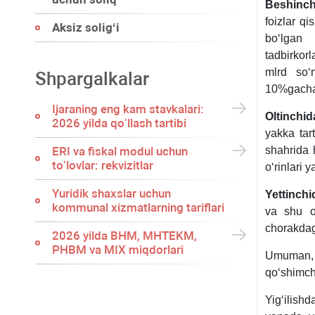
Beshinch
foizlar q
Aksiz soligʻi
boʻlgan 
tadbirkorl
mlrd soʻ
Shpargalkalar
10%gacha 
Ijaraning eng kam stavkalari:
Oltinchid
2026 yilda qoʻllash tartibi
yakka tar
ERI va fiskal modul uchun
shahrida 
toʻlovlar: rekvizitlar
oʻrinlari y
Yuridik shaхslar uchun
Yettinchi
kommunal хizmatlarning tariflari
va shu or
chorakdagi
2026 yilda BHM, MHTEKM,
PHBM va MIX miqdorlari
Umuman, i
qoʻshimcha
Yigʻilish