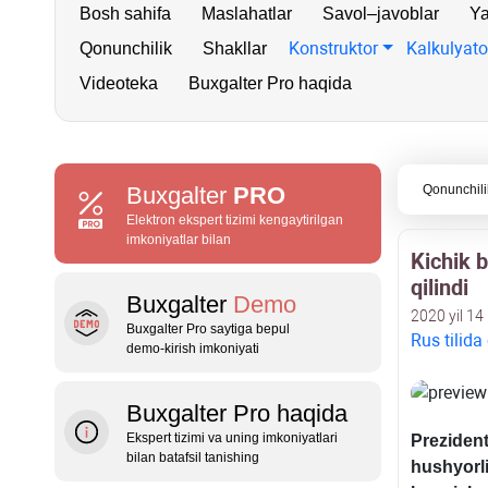
Bosh sahifa
Maslahatlar
Savol–javoblar
Ya
Konstruktor
Kalkulyato
Qonunchilik
Shakllar
Videoteka
Buxgalter Pro haqida
Buxgalter
PRO
Qonunchili
Elektron ekspert tizimi kengaytirilgan
imkoniyatlar bilan
Kichik 
qilindi
Buxgalter
Demo
2020 yil 14
Buxgalter Pro saytiga bepul
Rus tilida
demo‑kirish imkoniyati
Buxgalter Pro haqida
Ekspert tizimi va uning imkoniyatlari
Prezident
bilan batafsil tanishing
hushyorl