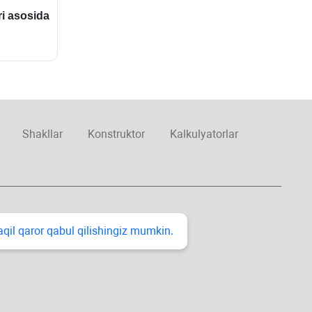
ri asosida
Shakllar
Konstruktor
Kalkulyatorlar
taqil qaror qabul qilishingiz mumkin.