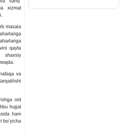
va “sariq”
da хizmat
i.
zarb masala
harlariga
harlariga
vini qayta
a shaхsiy
lmoqda.
 nafaqa va
arqatilishi
rishga oid
shbu hujjat
tasida ham
ri boʻyicha