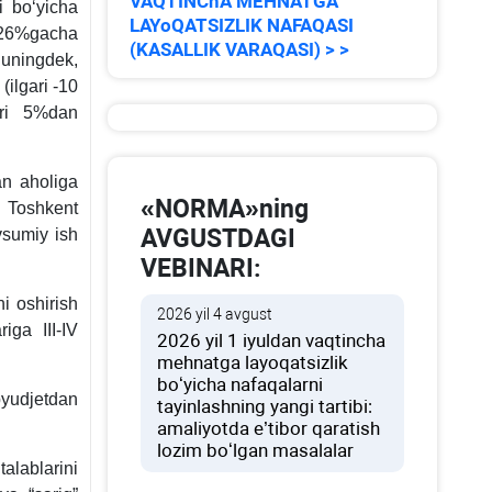
VAQTINChA MEHNATGA
i boʻyicha
LAYoQATSIZLIK NAFAQASI
i 26%gacha
(KASALLIK VARAQASI) > >
uningdek,
(ilgari -10
ori 5%dan
an aholiga
«NORMA»ning
i Toshkent
AVGUSTDAGI
vsumiy ish
VEBINARI:
i oshirish
2026 yil 4 avgust
iga III-IV
2026 yil 1 iyuldan vaqtincha
mehnatga layoqatsizlik
boʻyicha nafaqalarni
byudjetdan
tayinlashning yangi tartibi:
amaliyotda e’tibor qaratish
lozim boʻlgan masalalar
alablarini