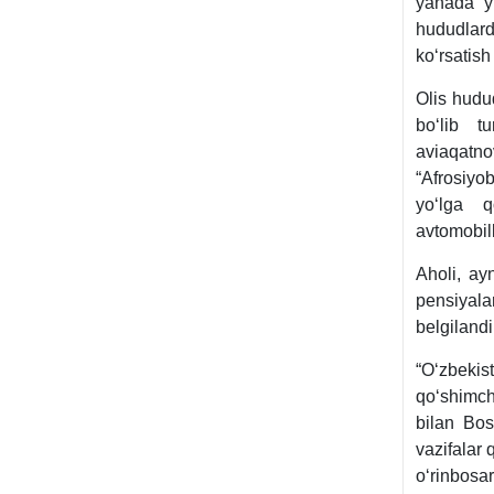
yanada yu
hududlar
koʻrsatish
Olis hudud
boʻlib t
aviaqatn
“Afrosiyo
yoʻlga q
avtomobill
Aholi, ay
pensiyalar
belgilandi
“Oʻzbekis
qoʻshimcha
bilan Bos
vazifalar 
oʻrinbosari