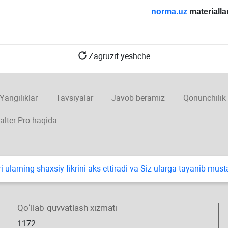
norma.uz
materialla
Zagruzit yeshche
Yangiliklar
Tavsiyalar
Javob beramiz
Qonunchilik
alter Pro haqida
i ularning shaхsiy fikrini aks ettiradi va Siz ularga tayanib mus
Qoʻllab-quvvatlash хizmati
1172