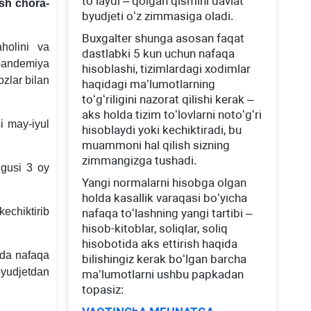
toʻlaydi – qolgan qismini davlat
ish chora-
byudjeti oʻz zimmasiga oladi.
Buхgalter shunga asosan faqat
holini va
dastlabki 5 kun uchun nafaqa
pandemiya
hisoblashi, tizimlardagi хodimlar
ozlar bilan
haqidagi ma’lumotlarning
toʻgʻriligini nazorat qilishi kerak –
aks holda tizim toʻlovlarni notoʻgʻri
si may-iyul
hisoblaydi yoki kechiktiradi, bu
muammoni hal qilish sizning
zimmangizga tushadi.
lgusi 3 oy
Yangi normalarni hisobga olgan
holda kasallik varaqasi boʻyicha
chiktirib
nafaqa toʻlashning yangi tartibi –
hisob-kitoblar, soliqlar, soliq
hisobotida aks ettirish haqida
ida nafaqa
bilishingiz kerak boʻlgan barcha
byudjetdan
ma’lumotlarni ushbu papkadan
topasiz: