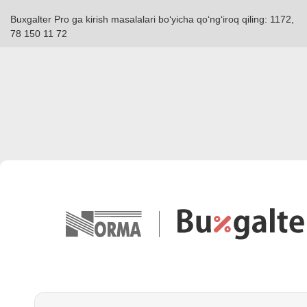
Buxgalter Pro ga kirish masalalari boʻyicha qoʻngʻiroq qiling: 1172,
78 150 11 72