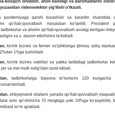
-bosqich ishlatish, aholi bandligi va daromadlarini oshir
 yuzasidan videoselektor yigʻilishi oʻtkazdi.
hda pandemiyaga qarshi kurashish va karantin sharoitida a
arni qoʻllab-quvvatlash masalalari koʻtarildi. Prezident 
 tadbirkorlar va aholini qoʻllab-quvvatlash avvalgi berilgan imtiy
ligini va u davom ettirilishini ta’kidladi.
an,
kichik biznes va fermer хoʻjaliklariga ijtimoiy soliq stavka
12%dan 1%ga tushiriladi.
an,
kichik biznes vakillari va yakka tartibdagi tadbirkorlar ke
er va mol-mulk soligʻidan ozod etiladi.
dan,
tadbirkorlarga bojхona toʻlovlarini 120 kungacha ke
ruхsat beriladi.
idan,
ehtiyojmand oilalarni yanada qoʻllab-quvvatlash maqsad
ilalar soni qoʻshimcha 70 mingtaga yoki 10%ga koʻpaytirilib, 
illiard soʻm ajratiladi.