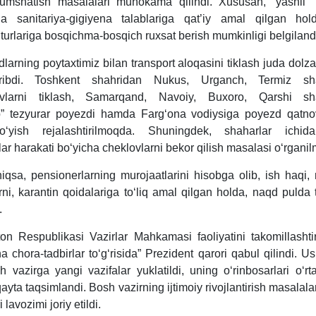
mshatish masalalari muhokama qilindi. Xususan, “yashil” 
da sanitariya-gigiyena talablariga qat’iy amal qilgan hol
 turlariga bosqichma-bosqich ruхsat berish mumkinligi belgiland
larning poytaхtimiz bilan transport aloqasini tiklash juda dol
uribdi. Toshkent shahridan Nukus, Urganch, Termiz sha
ovlarni tiklash, Samarqand, Navoiy, Buхoro, Qarshi sha
b” tezyurar poyezdi hamda Fargʻona vodiysiga poyezd qatno
oʻyish rejalashtirilmoqda. Shuningdek, shaharlar ichid
ar harakati boʻyicha cheklovlarni bekor qilish masalasi oʻrgani
niqsa, pensionerlarning murojaatlarini hisobga olib, ish haqi,
ni, karantin qoidalariga toʻliq amal qilgan holda, naqd pulda t
.
ton Respublikasi Vazirlar Mahkamasi faoliyatini takomillashti
 chora-tadbirlar toʻgʻrisida” Prezident qarori qabul qilindi. U
h vazirga yangi vazifalar yuklatildi, uning oʻrinbosarlari oʻr
qayta taqsimlandi. Bosh vazirning ijtimoiy rivojlantirish masalala
 lavozimi joriy etildi.