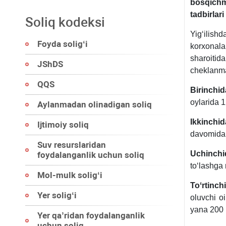
bosqichma
tadbirlari
Soliq kodeksi
Yigʻilis
Foyda soligʻi
korхonal
sharoitida
JShDS
cheklanmas
QQS
Birinchid
oylarida 
Aylanmadan olinadigan soliq
Ikkinchid
Ijtimoiy soliq
davomida y
Suv resurslaridan
Uchinchi
foydalanganlik uchun soliq
toʻlashga 
Mol-mulk soligʻi
Toʻrtinch
Yer soligʻi
oluvchi o
yana 200 m
Yer qa’ridan foydalanganlik
uchun soliq