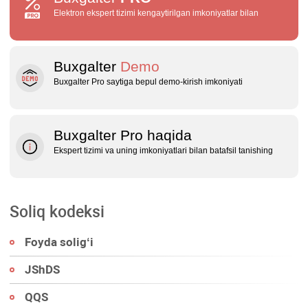
Elektron ekspert tizimi kengaytirilgan imkoniyatlar bilan
Buxgalter
Demo
Buxgalter Pro saytiga bepul demo‑kirish imkoniyati
Buxgalter Pro haqida
Ekspert tizimi va uning imkoniyatlari bilan batafsil tanishing
Soliq kodeksi
Foyda soligʻi
JShDS
QQS