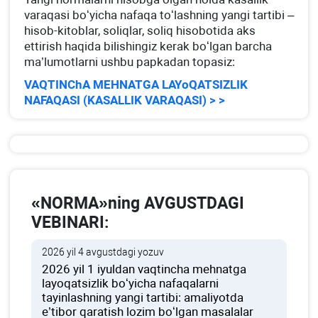
varaqasi boʻyicha nafaqa toʻlashning yangi tartibi –
hisob-kitoblar, soliqlar, soliq hisobotida aks
ettirish haqida bilishingiz kerak boʻlgan barcha
ma’lumotlarni ushbu papkadan topasiz:
VAQTINChA MEHNATGA LAYoQATSIZLIK
NAFAQASI (KASALLIK VARAQASI) > >
«NORMA»ning AVGUSTDAGI
VEBINARI:
2026 yil 4 avgustdagi yozuv
2026 yil 1 iyuldan vaqtincha mehnatga
layoqatsizlik boʻyicha nafaqalarni
tayinlashning yangi tartibi: amaliyotda
e’tibor qaratish lozim boʻlgan masalalar