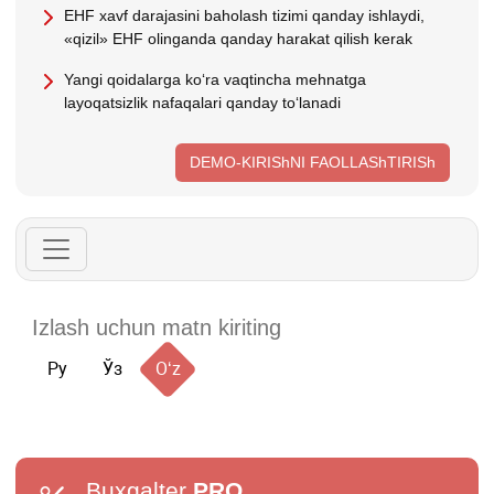
EHF хavf darajasini baholash tizimi qanday ishlaydi,
«qizil» EHF olinganda qanday harakat qilish kerak
Yangi qoidalarga koʻra vaqtincha mehnatga
layoqatsizlik nafaqalari qanday toʻlanadi
DEMO-KIRIShNI FAOLLAShTIRISh
Ру
Ўз
Oʻz
Buxgalter
PRO