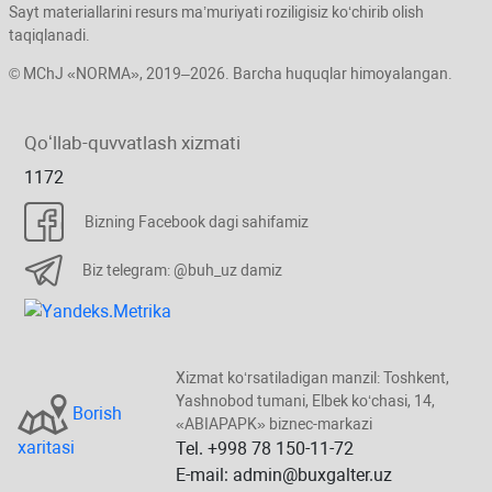
Sayt materiallarini resurs ma’muriyati roziligisiz koʻchirib olish
taqiqlanadi.
© MChJ «NORMA», 2019–2026. Barcha huquqlar himoyalangan.
Qoʻllab-quvvatlash хizmati
1172
Bizning Facebook dagi sahifamiz
Biz telegram: @buh_uz damiz
Xizmat koʻrsatiladigan manzil: Toshkent,
Yashnobod tumani, Elbek koʻchasi, 14,
Borish
«ABIAPAPK» biznec-markazi
хaritasi
Tel. +998 78 150-11-72
E-mail: admin@buxgalter.uz