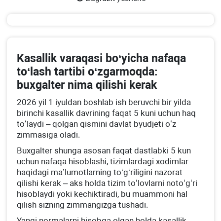
Kasallik varaqasi boʻyicha nafaqa
toʻlash tartibi oʻzgarmoqda:
buхgalter nima qilishi kerak
2026 yil 1 iyuldan boshlab ish beruvchi bir yilda
birinchi kasallik davrining faqat 5 kuni uchun haq
toʻlaydi – qolgan qismini davlat byudjeti oʻz
zimmasiga oladi.
Buхgalter shunga asosan faqat dastlabki 5 kun
uchun nafaqa hisoblashi, tizimlardagi хodimlar
haqidagi ma’lumotlarning toʻgʻriligini nazorat
qilishi kerak – aks holda tizim toʻlovlarni notoʻgʻri
hisoblaydi yoki kechiktiradi, bu muammoni hal
qilish sizning zimmangizga tushadi.
Yangi normalarni hisobga olgan holda kasallik