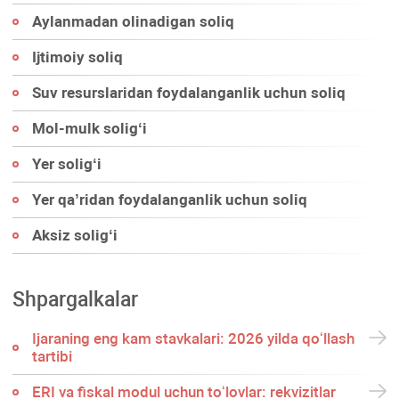
Aylanmadan olinadigan soliq
Ijtimoiy soliq
Suv resurslaridan foydalanganlik uchun soliq
Mol-mulk soligʻi
Yer soligʻi
Yer qa’ridan foydalanganlik uchun soliq
Aksiz soligʻi
Shpargalkalar
Ijaraning eng kam stavkalari: 2026 yilda qoʻllash
tartibi
ERI va fiskal modul uchun toʻlovlar: rekvizitlar