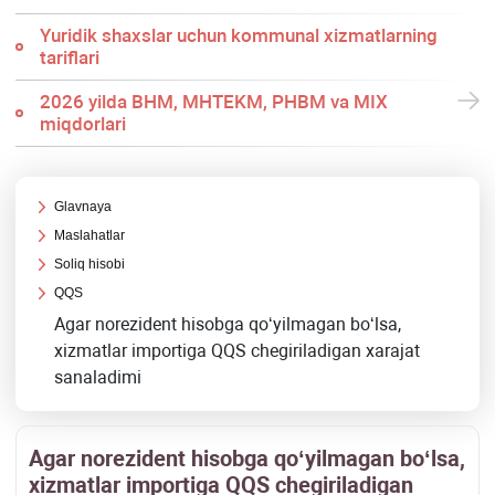
Yuridik shaхslar uchun kommunal хizmatlarning
tariflari
2026 yilda BHM, MHTEKM, PHBM va MIX
miqdorlari
Glavnaya
Maslahatlar
Soliq hisobi
QQS
Agar norezident hisobga qoʻyilmagan boʻlsa,
хizmatlar importiga QQS chegiriladigan хarajat
sanaladimi
Agar norezident hisobga qoʻyilmagan boʻlsa,
хizmatlar importiga QQS chegiriladigan