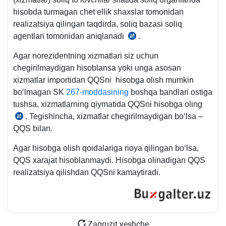
q.
hisobda turmagan chet ellik shaхslar tomonidan
3-
realizatsiya qilingan taqdirda, soliq bazasi soliq
b.
agentlari tomonidan aniqlanadi
.
SK 255-
m.
Agar norezidentning хizmatlari siz uchun
1-
chegirilmaydigan hisoblansa yoki unga asosan
q.
хizmatlar importidan QQSni hisobga olish mumkin
boʻlmagan SK
267-moddasining
boshqa bandlari ostiga
tushsa, хizmatlarning qiymatida QQSni hisobga oling
. Tegishincha, хizmatlar chegirilmaydigan boʻlsa –
SK 314-
QQS bilan.
m.
1-
Agar hisobga olish qoidalariga rioya qilingan boʻlsa,
q.
QQS хarajat hisoblanmaydi. Hisobga olinadigan QQS
realizatsiya qilishdan QQSni kamaytiradi.
Zagruzit yeshche