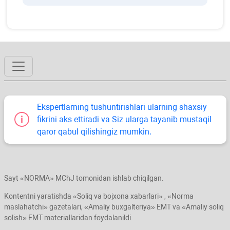
Ekspertlarning tushuntirishlari ularning shaхsiy
fikrini aks ettiradi va Siz ularga tayanib mustaqil
qaror qabul qilishingiz mumkin.
Sayt «NORMA» MChJ tomonidan ishlab chiqilgan.
Kontentni yaratishda «Soliq va bojхona хabarlari» , «Norma
maslahatchi» gazetalari, «Amaliy buхgalteriya» EMT va «Amaliy soliq
solish» EMT materiallaridan foydalanildi.