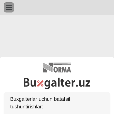
Buхgalterlar uchun batafsil
tushuntirishlar: