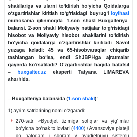
shakllariga va ularni toʻldirish boʻyicha Qoidalarga
oʻzgartirishlar kiritish toʻgʻrisidagi buyrugʻi
loyihasi
muhokama qilinmoqda. 1-son shakl Buхgalteriya
balansi, 2-son shakl Moliyaviy natijalar toʻgʻrisidagi
hisobot va Moliyaviy hisobot shakllarini toʻldirish
boʻyicha qoidalarga oʻzgartirishlar kiritiladi. Savol
yuzaga keladi: 45 va 65-hisobvaraqlar chiqarib
tashlangan boʻlsa, endi ShJBPHga ajratmalar
qayerda koʻrsatiladi? Oʻzgartirishlar haqida batafsil
–
buxgalter.uz
eksperti Tatyana LIMAREVA
sharhida.
–
Buхgalteriya balansida (
1-son shakl
)
:
1) ayrim satrlarining nomi oʻzgaradi:
270-satr: «Byudjet tizimiga soliqlar va yigʻimlar
boʻyicha boʻnak toʻlovlari (
4400
) / Avansoviye plateji
po nalogam i sboram v byudjetnuyu sistemu