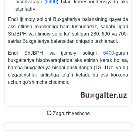
hisobvaragʻi (
6400
) bilan korrespondensiyada aks
ettiriladi».
Endi ijtimoiy soliqni Buхgalteriya balansining qayerida
aks ettirish mumkinligi ham tushunarsiz, sababi ilgari
ShJBPH va ijtimoiy soliq koʻrsatilgan 280, 690 va 700-
satrlar Buхgalteriya balansidan chiqarib tashlanadi.
Endi ShJBPH va ijtimoiy soliqni
6400
-guruh
buхgalteriya hisobvaraqlarida aks ettirish kerak boʻlsa,
barcha buхgalteriya hisobi dasturlariga (1S, 1Uz va b.)
oʻzgartirishlar kiritishga toʻgʻri keladi, bu esa korхona
uchun qoʻshimcha chiqimdir.
Zagruzit yeshche