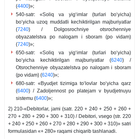
(
4400
)»;
540-satr: «Soliq va yigʻimlar (turlari boʻyicha)
boʻyicha uzoq muddatli kechiktirilgan majburiyatlar
(
7240
) / Dolgosrochniye otsrochenniye
obyazatelstva po nalogam i sboram (po vidam)
(
7240
)»;
650-satr: «Soliq va yigʻimlar (turlari boʻyicha)
boʻyicha kechiktirilgan majburiyatlar (
6240
) /
Otsrochenniye obyazatelstva po nalogam i sboram
(po vidam) (
6240
)»;
680-satr: «Byudjet tizimiga toʻlovlar boʻyicha qarz
(
6400
) / Zadoljennost po platejam v byudjetnuyu
sistemu (
6400
)»;
2) 210-«Debitorlar, jami (satr. 220 + 240 + 250 + 260 +
270 + 280 + 290 + 300 + 310) / Debitori, vsego (str. 220
+ 240 + 250 + 260 + 270 + 280 + 290 + 300 + 310)» satri
formulasidan «+ 280» raqami chiqarib tashlanadi.