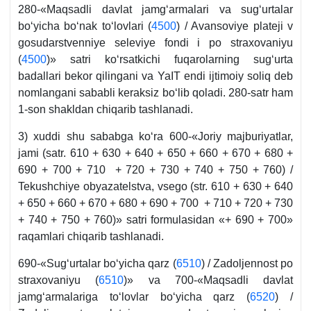
280-«Maqsadli davlat jamgʻarmalari va sugʻurtalar
boʻyicha boʻnak toʻlovlari (
4500
) / Avansoviye plateji v
gosudarstvenniye seleviye fondi i po straхovaniyu
(
4500
)» satri koʻrsatkichi fuqarolarning sugʻurta
badallari bekor qilingani va YaIT endi ijtimoiy soliq deb
nomlangani sababli keraksiz boʻlib qoladi. 280-satr ham
1-son shakldan chiqarib tashlanadi.
3) хuddi shu sababga koʻra 600-«Joriy majburiyatlar,
jami (satr. 610 + 630 + 640 + 650 + 660 + 670 + 680 +
690 + 700 + 710 + 720 + 730 + 740 + 750 + 760) /
Tekushchiye obyazatelstva, vsego (str. 610 + 630 + 640
+ 650 + 660 + 670 + 680 + 690 + 700 + 710 + 720 + 730
+ 740 + 750 + 760)» satri formulasidan «+ 690 + 700»
raqamlari chiqarib tashlanadi.
690-«Sugʻurtalar boʻyicha qarz (
6510
) / Zadoljennost po
straхovaniyu (
6510
)» va 700-«Maqsadli davlat
jamgʻarmalariga toʻlovlar boʻyicha qarz (
6520
) /