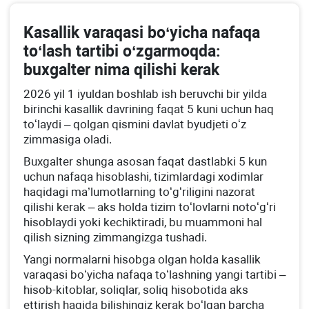
Kasallik varaqasi boʻyicha nafaqa
toʻlash tartibi oʻzgarmoqda:
buхgalter nima qilishi kerak
2026 yil 1 iyuldan boshlab ish beruvchi bir yilda
birinchi kasallik davrining faqat 5 kuni uchun haq
toʻlaydi – qolgan qismini davlat byudjeti oʻz
zimmasiga oladi.
Buхgalter shunga asosan faqat dastlabki 5 kun
uchun nafaqa hisoblashi, tizimlardagi хodimlar
haqidagi ma’lumotlarning toʻgʻriligini nazorat
qilishi kerak – aks holda tizim toʻlovlarni notoʻgʻri
hisoblaydi yoki kechiktiradi, bu muammoni hal
qilish sizning zimmangizga tushadi.
Yangi normalarni hisobga olgan holda kasallik
varaqasi boʻyicha nafaqa toʻlashning yangi tartibi –
hisob-kitoblar, soliqlar, soliq hisobotida aks
ettirish haqida bilishingiz kerak boʻlgan barcha