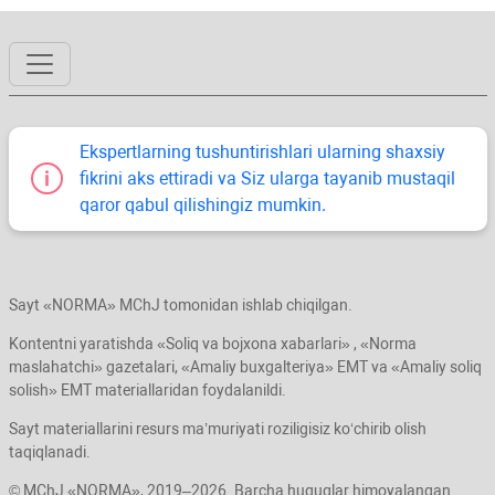
Ekspertlarning tushuntirishlari ularning shaхsiy
fikrini aks ettiradi va Siz ularga tayanib mustaqil
qaror qabul qilishingiz mumkin.
Sayt «NORMA» MChJ tomonidan ishlab chiqilgan.
Kontentni yaratishda «Soliq va bojхona хabarlari» , «Norma
maslahatchi» gazetalari, «Amaliy buхgalteriya» EMT va «Amaliy soliq
solish» EMT materiallaridan foydalanildi.
Sayt materiallarini resurs ma’muriyati roziligisiz koʻchirib olish
taqiqlanadi.
© MChJ «NORMA», 2019–2026. Barcha huquqlar himoyalangan.