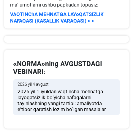
ma’lumotlarni ushbu papkadan topasiz:
VAQTINChA MEHNATGA LAYoQATSIZLIK
NAFAQASI (KASALLIK VARAQASI) > >
«NORMA»ning AVGUSTDAGI
VEBINARI:
2026 yil 4 avgust
2026 yil 1 iyuldan vaqtincha mehnatga
layoqatsizlik boʻyicha nafaqalarni
tayinlashning yangi tartibi: amaliyotda
e’tibor qaratish lozim boʻlgan masalalar