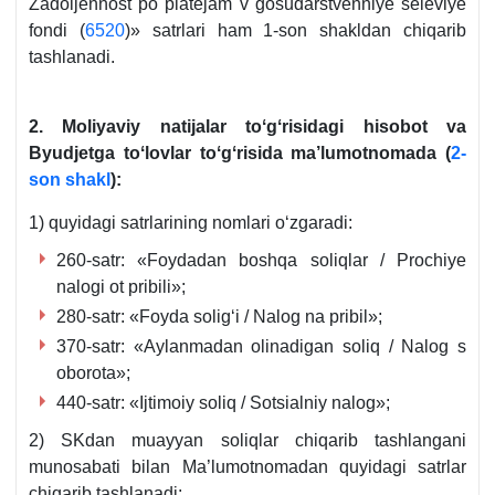
Zadoljennost po platejam v gosudarstvenniye seleviye
fondi (
6520
)» satrlari ham 1-son shakldan chiqarib
tashlanadi.
2. Moliyaviy natijalar toʻgʻrisidagi hisobot va
Byudjetga toʻlovlar toʻgʻrisida ma’lumotnomada (
2-
son shakl
):
1) quyidagi satrlarining nomlari oʻzgaradi:
260-satr: «Foydadan boshqa soliqlar / Prochiye
nalogi ot pribili»;
280-satr: «Foyda soligʻi / Nalog na pribil»;
370-satr: «Aylanmadan olinadigan soliq / Nalog s
oborota»;
440-satr: «Ijtimoiy soliq / Sotsialniy nalog»;
2) SKdan muayyan soliqlar chiqarib tashlangani
munosabati bilan Ma’lumotnomadan quyidagi satrlar
chiqarib tashlanadi: