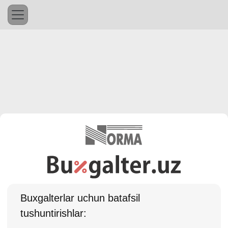
Buхgalterlar uchun batafsil
tushuntirishlar: