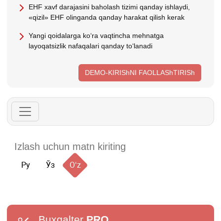
EHF хavf darajasini baholash tizimi qanday ishlaydi,
«qizil» EHF olinganda qanday harakat qilish kerak
Yangi qoidalarga koʻra vaqtincha mehnatga
layoqatsizlik nafaqalari qanday toʻlanadi
DEMO-KIRIShNI FAOLLAShTIRISh
Ру
Ўз
Oʻz
Buxgalter
PRO