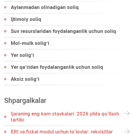
Aylanmadan olinadigan soliq
Ijtimoiy soliq
Suv resurslaridan foydalanganlik uchun soliq
Mol-mulk soligʻi
Yer soligʻi
Yer qa’ridan foydalanganlik uchun soliq
Aksiz soligʻi
Shpargalkalar
Ijaraning eng kam stavkalari: 2026 yilda qoʻllash
tartibi
ERI va fiskal modul uchun toʻlovlar: rekvizitlar