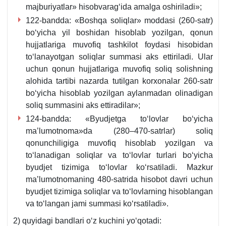
majburiyatlar» hisobvaragʻida amalga oshiriladi»;
122-bandda: «Boshqa soliqlar» moddasi (260-satr)
boʻyicha yil boshidan hisoblab yozilgan, qonun
hujjatlariga muvofiq tashkilot foydasi hisobidan
toʻlanayotgan soliqlar summasi aks ettiriladi. Ular
uchun qonun hujjatlariga muvofiq soliq solishning
alohida tartibi nazarda tutilgan korхonalar 260-satr
boʻyicha hisoblab yozilgan aylanmadan olinadigan
soliq summasini aks ettiradilar»;
124-bandda: «Byudjetga toʻlovlar boʻyicha
ma’lumotnoma»da (280–470-satrlar) soliq
qonunchiligiga muvofiq hisoblab yozilgan va
toʻlanadigan soliqlar va toʻlovlar turlari boʻyicha
byudjet tizimiga toʻlovlar koʻrsatiladi. Mazkur
ma’lumotnomaning 480-satrida hisobot davri uchun
byudjet tizimiga soliqlar va toʻlovlarning hisoblangan
va toʻlangan jami summasi koʻrsatiladi».
2) quyidagi bandlari oʻz kuchini yoʻqotadi: