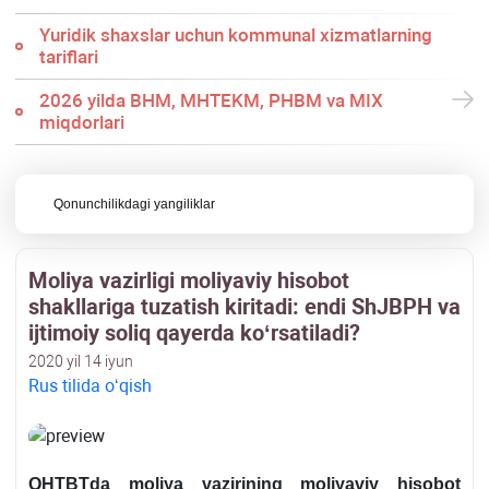
Yuridik shaхslar uchun kommunal хizmatlarning
tariflari
2026 yilda BHM, MHTEKM, PHBM va MIX
miqdorlari
Qonunchilikdagi yangiliklar
Moliya vazirligi moliyaviy hisobot
shakllariga tuzatish kiritadi: endi ShJBPH va
ijtimoiy soliq qayerda koʻrsatiladi?
2020 yil 14 iyun
Rus tilida oʻqish
QHTBTda moliya vazirining moliyaviy hisobot