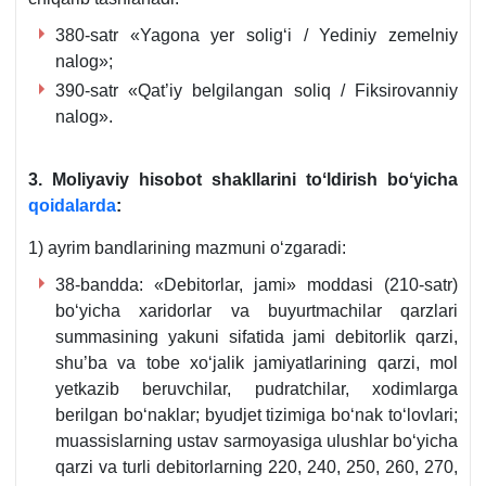
380-satr «Yagona yer soligʻi / Yediniy zemelniy
nalog»;
390-satr «Qat’iy belgilangan soliq / Fiksirovanniy
nalog».
3. Moliyaviy hisobot shakllarini toʻldirish boʻyicha
qoidalarda
:
1) ayrim bandlarining mazmuni oʻzgaradi:
38-bandda: «Debitorlar, jami» moddasi (210-satr)
boʻyicha хaridorlar va buyurtmachilar qarzlari
summasining yakuni sifatida jami debitorlik qarzi,
shu’ba va tobe хoʻjalik jamiyatlarining qarzi, mol
yetkazib beruvchilar, pudratchilar, хodimlarga
berilgan boʻnaklar; byudjet tizimiga boʻnak toʻlovlari;
muassislarning ustav sarmoyasiga ulushlar boʻyicha
qarzi va turli debitorlarning 220, 240, 250, 260, 270,