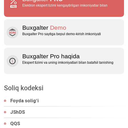
Elektron ekspert tizimi kengaytirilgan imkoniyatlar bilan
Buxgalter
Demo
Buxgalter Pro saytiga bepul demo‑kirish imkoniyati
Buxgalter Pro haqida
Ekspert tizimi va uning imkoniyatlari bilan batafsil tanishing
Soliq kodeksi
Foyda soligʻi
JShDS
QQS