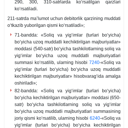
290, 300, 310-satrlarda koʻrsatilgan qarzlari
koʻrsatiladi.
211-satrda ma’lumot uchun debitorlik qarzining muddati
oʻtkazib yuborilgan qismi koʻrsatiladi»;
71-bandda: «Soliq va yigʻimlar (turlari boʻyicha)
boʻyicha uzoq muddatli kechiktirilgan majburiyatlar»
moddasi (540-satr) boʻyicha tashkilotlarning soliq va
yigʻimlar boʻyicha uzoq muddatli majburiyatlari
summasi koʻrsatilib, ularning hisobi
7240
-«Soliq va
yigʻimlar (turlari boʻyicha) boʻyicha uzoq muddatli
kechiktirilgan majburiyatlar» hisobvaragʻida amalga
oshiriladi»;
82-bandda: «Soliq va yigʻimlar (turlari boʻyicha)
boʻyicha kechiktirilgan majburiyatlar» moddasi (650-
satr) boʻyicha tashkilotlarning soliq va yigʻimlar
boʻyicha uzoq muddatli majburiyatlari summasining
joriy qismi koʻrsatilib, ularning hisobi
6240
-«Soliq va
yigʻimlar (turlari boʻyicha) boʻyicha kechiktirilgan