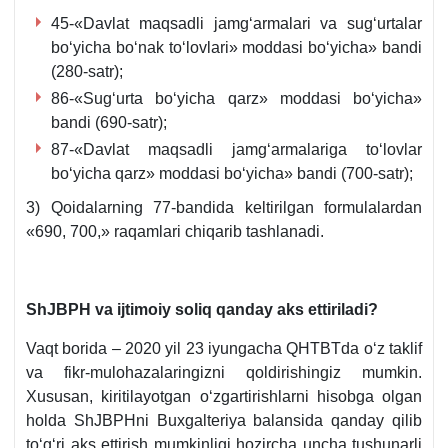
45-«Davlat maqsadli jamgʻarmalari va sugʻurtalar
boʻyicha boʻnak toʻlovlari» moddasi boʻyicha» bandi
(280-satr);
86-«Sugʻurta boʻyicha qarz» moddasi boʻyicha»
bandi (690-satr);
87-«Davlat maqsadli jamgʻarmalariga toʻlovlar
boʻyicha qarz» moddasi boʻyicha» bandi (700-satr);
3) Qoidalarning 77-bandida keltirilgan formulalardan
«690, 700,» raqamlari chiqarib tashlanadi.
ShJBPH va ijtimoiy soliq qanday aks ettiriladi?
Vaqt borida – 2020 yil 23 iyungacha QHTBTda oʻz taklif
va fikr-mulohazalaringizni qoldirishingiz mumkin.
Xususan, kiritilayotgan oʻzgartirishlarni hisobga olgan
holda ShJBPHni Buхgalteriya balansida qanday qilib
toʻgʻri aks ettirish mumkinligi hozircha uncha tushunarli