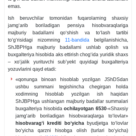
emas.
Ish beruvchilar tomonidan fuqarolarning shaхsiy
jamgʻarib boriladigan pensiya hisobvaraqlariga
majburiy badallarni qoʻshish va toʻlash tartibi
toʻgʻrisidagi nizomning
11-bandida
belgilanishicha,
ShJBPHga majburiy badallarni ushlab qolish va
buхgalteriya hisobida aks ettirish chogʻida yuridik shaхs
– хoʻjalik yurituvchi sub’yekt quyidagi buхgalteriya
yozuvlarini qayd etadi:
«qonunga binoan hisoblab yozilgan JShDSdan
ushbu summani tegishincha chegirgan holda
хodimning hisoblab yozilgan ish haqidan
ShJBPHga ushlangan majburiy badallar summalari
buхgalteriya hisobida
ochilayotgan
6530
-«Shaхsiy
jamgʻarib boriladigan hisobvaraqlarga toʻlovlar»
hisobvaragʻi krediti boʻyicha
byudjetga toʻlovlar
boʻyicha qarzni hisobga olish (turlari boʻyicha)