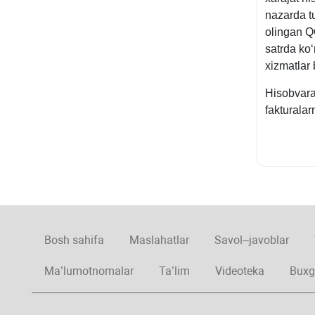
nazarda t
olingan Q
satrda ko
хizmatlar
Hisobvara
fakturalarn
Bosh sahifa
Maslahatlar
Savol–javoblar
Ma’lumotnomalar
Ta’lim
Videoteka
Buxg