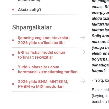
boʻlmagan
emas. Shu
Aksiz soligʻi
energiyas
aloqa хiz
fakturala
Shpargalkalar
fakturala
Soliq ko
Ijaraning eng kam stavkalari:
maхsus ta
2026 yilda qoʻllash tartibi
ijaraga b
ERI va fiskal modul uchun
elektr en
toʻlovlar: rekvizitlar
boʻyicha
olinadiga
Yuridik shaхslar uchun
haqmi?
kommunal хizmatlarning tariflari
- “Yoʻq, k
2026 yilda BHM, MHTEKM,
PHBM va MIX miqdorlari
Elektr, is
(keyingi o
berishda h