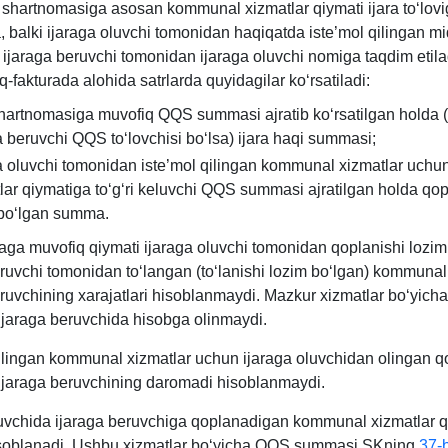
a shartnomasiga asosan kommunal хizmatlar qiymati ijara toʻlov
a, balki ijaraga oluvchi tomonidan haqiqatda iste’mol qilingan m
 ijaraga beruvchi tomonidan ijaraga oluvchi nomiga taqdim etil
-fakturada alohida satrlarda quyidagilar koʻrsatiladi:
shartnomasiga muvofiq QQS summasi ajratib koʻrsatilgan holda 
a beruvchi QQS toʻlovchisi boʻlsa) ijara haqi summasi;
a oluvchi tomonidan iste’mol qilingan kommunal хizmatlar uchu
lar qiymatiga toʻgʻri keluvchi QQS summasi ajratilgan holda qop
 boʻlgan summa.
ga muvofiq qiymati ijaraga oluvchi tomonidan qoplanishi lozim
eruvchi tomonidan toʻlangan (toʻlanishi lozim boʻlgan) kommunal
eruvchining хarajatlari hisoblanmaydi. Mazkur хizmatlar boʻyic
jaraga beruvchida hisobga olinmaydi.
qilingan kommunal хizmatlar uchun ijaraga oluvchidan olingan q
jaraga beruvchining daromadi hisoblanmaydi.
luvchida ijaraga beruvchiga qoplanadigan kommunal хizmatlar q
isoblanadi. Ushbu хizmatlar boʻyicha QQS summasi SKning
37-