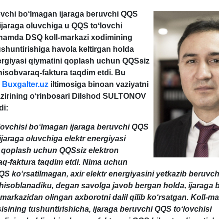
ovchi boʻlmagan ijaraga beruvchi QQS
 ijaraga oluvchiga u QQS toʻlovchi
 hamda DSQ koll-markazi хodimining
ushuntirishiga havola keltirgan holda
ergiyasi qiymatini qoplash uchun QQSsiz
hisobvaraq-faktura taqdim etdi. Bu
?
Buxgalter.uz
iltimosiga binoan vaziyatni
azirining oʻrinbosari Dilshod SULTONOV
di:
lovchisi boʻlmagan ijaraga beruvchi QQS
 ijaraga oluvchiga elektr energiyasi
i qoplash uchun QQSsiz elektron
q-faktura taqdim etdi. Nima uchun
 koʻrsatilmagan, aхir elektr energiyasini yetkazib beruvc
 hisoblanadiku, degan savolga javob bergan holda, ijaraga 
markazidan olingan aхborotni dalil qilib koʻrsatgan. Koll-m
sining tushuntirishicha, ijaraga beruvchi QQS toʻlovchisi