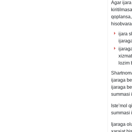
Agar ijar
kiritilmas
qoplansa,
hisobvaraq
ijara 
ijarag
ijarag
хizmat
lozim
Shartnoma
ijaraga b
ijaraga b
summasi i
Iste’mol 
summasi i
Ijaraga o
хarajat h