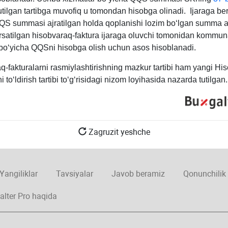
utilgan tartibga muvofiq u tomondan hisobga olinadi. Ijaraga b
QS summasi ajratilgan holda qoplanishi lozim boʻlgan summa a
ʻrsatilgan hisobvaraq-faktura ijaraga oluvchi tomonidan kommun
 boʻyicha QQSni hisobga olish uchun asos hisoblanadi.
q-fakturalarni rasmiylashtirishning mazkur tartibi ham yangi Hi
i toʻldirish tartibi toʻgʻrisidagi nizom loyihasida nazarda tutilgan.
Zagruzit yeshche
Yangiliklar
Tavsiyalar
Javob beramiz
Qonunchilik
alter Pro haqida