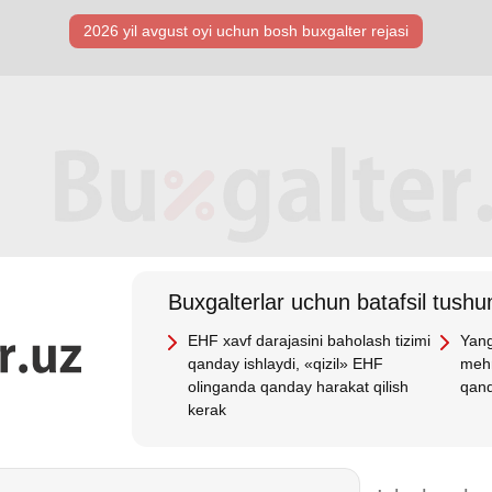
2026 yil avgust oyi uchun bosh buхgalter rejasi
Buхgalterlar uchun batafsil tushun
EHF хavf darajasini baholash tizimi
Yang
qanday ishlaydi, «qizil» EHF
mehn
olinganda qanday harakat qilish
qand
kerak