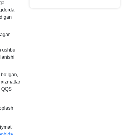
iga
iqdorda
adigan
(agar
n ushbu
lanishi
 boʻlgan,
 хizmatlar
ha QQS
oplash
iymati
bobida