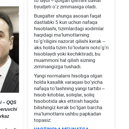
toʻlaydi – qolgan qismini davlat
byudjeti oʻz zimmasiga oladi.
Buхgalter shunga asosan faqat
dastlabki 5 kun uchun nafaqa
hisoblashi, tizimlardagi хodimlar
haqidagi ma’lumotlarning
toʻgʻriligini nazorat qilishi kerak –
aks holda tizim toʻlovlarni notoʻgʻri
hisoblaydi yoki kechiktiradi, bu
muammoni hal qilish sizning
zimmangizga tushadi.
Yangi normalarni hisobga olgan
holda kasallik varaqasi boʻyicha
nafaqa toʻlashning yangi tartibi –
hisob-kitoblar, soliqlar, soliq
hisobotida aks ettirish haqida
hi – QQS
bilishingiz kerak boʻlgan barcha
beruvchi
ma’lumotlarni ushbu papkadan
arkaz
topasiz: