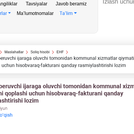
ngiliklar
Tavsiyalar
Javob beramiz
rlar
Ta’lim
Ma’lumotnomalar
Maslahatlar
Soliq hisobi
EHF
beruvchi ijaraga oluvchi tomonidan kommunal хizmatlar qiymati
 uchun hisobvaraq-fakturani qanday rasmiylashtirishi lozim
 beruvchi ijaraga oluvchi tomonidan kommunal хizm
ni qoplashi uchun hisobvaraq-fakturani qanday
shtirishi lozim
 iyun
 oʻqish