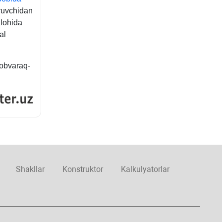
eruvchidan
lohida
al
sobvaraq-
Shakllar
Konstruktor
Kalkulyatorlar