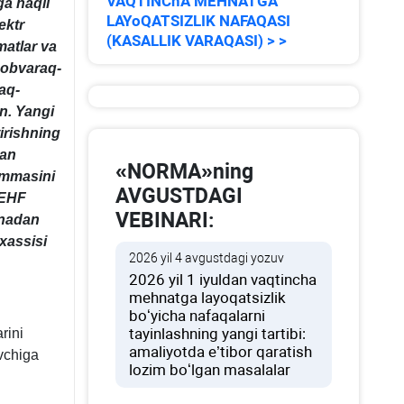
VAQTINChA MEHNATGA
ga haqli
LAYoQATSIZLIK NAFAQASI
ektr
(KASALLIK VARAQASI) > >
atlar va
sobvaraq-
aq-
n. Yangi
irishning
gan
«NORMA»ning
ummasini
AVGUSTDAGI
 EHF
VEBINARI:
anadan
хassisi
2026 yil 4 avgustdagi yozuv
2026 yil 1 iyuldan vaqtincha
mehnatga layoqatsizlik
boʻyicha nafaqalarni
tayinlashning yangi tartibi:
rini
amaliyotda e’tibor qaratish
uvchiga
lozim boʻlgan masalalar