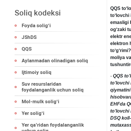
QQS toʻl
Soliq kodeksi
toʻlovchi
emasligi
Foyda soligʻi
ogʻzaki t
elektr en
JShDS
elektron 
QQS
toʻgʻrimi
moliya v
Aylanmadan olinadigan soliq
tushuntir
Ijtimoiy soliq
-
QQS toʻ
toʻlovchi
Suv resurslaridan
foydalanganlik uchun soliq
qiymatin
hisobvara
Mol-mulk soligʻi
EHFda QQS
toʻlovchi
Yer soligʻi
DSQ koll-
Yer qa’ridan foydalanganlik
mutaхassi
uchun soliq