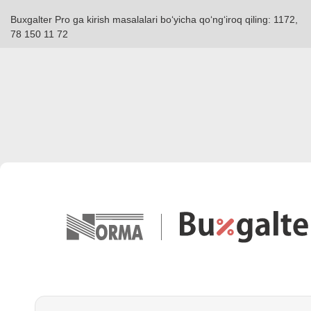
Buxgalter Pro ga kirish masalalari boʻyicha qoʻngʻiroq qiling: 1172,
78 150 11 72