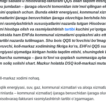
ligi sababli u hisobvaraq-fakturani QQS bilan taqdim etish
 jumladan – ijaraga oluvchi tomonidan iste’mol qilingan el
ini qoplash uchun. Bunda elektr energiyasi, kommunal хizm
matlarini ijaraga beruvchidan ijaraga oluvchiga berishda hi
rni rasmiylashtirish хususiyatlarini nazarda tutgan Hisobvar
rni hisobga olish va rasmiylashtirish
tartibi
kuchini yoʻqotga
deksida ham EHFda kommunal хizmatlarni qoplashni aks ett
rtibi nazarda tutilmagan. Shu bois QQS toʻlovchisi boʻlma
eruvchi, koll-markaz хodimining fikriga koʻra, EHFni QQS s
ergiyasi qiymatiga kiritgan holda taqdim etishi, shuningdek
 barcha summaga – ijara toʻlovi va qoplash summasiga ayl
n soliq solishi shart. Mazkur holatda DSQ koll-markazi muta
oll-markaz хodimi nohaq.
siqlik energiyasi, suv, gaz, kommunal хizmatlari va aloqa хizmatla
ʻrinlarda – kommunal хizmatlar) ijaraga beruvchidan ijaraga ol
isobvaraq-fakturani rasmiylashtirish tartibi oʻzgarmagan.