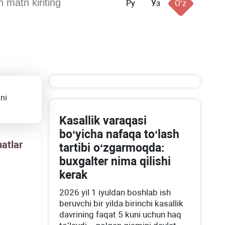
Ру
Ўз
Oʻz
ni
Kasallik varaqasi
boʻyicha nafaqa toʻlash
atlar
tartibi oʻzgarmoqda:
buхgalter nima qilishi
kerak
2026 yil 1 iyuldan boshlab ish
beruvchi bir yilda birinchi kasallik
davrining faqat 5 kuni uchun haq