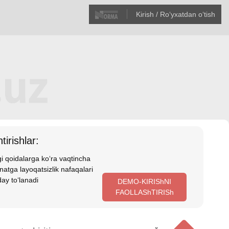
Kirish / Roʻyхatdan oʻtish
tirishlar:
i qoidalarga koʻra vaqtincha
atga layoqatsizlik nafaqalari
ay toʻlanadi
DEMO-KIRIShNI
FAOLLAShTIRISh