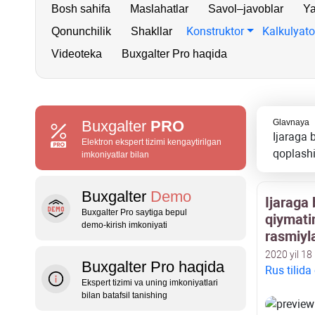
Bosh sahifa
Maslahatlar
Savol–javoblar
Ya
Konstruktor
Kalkulyato
Qonunchilik
Shakllar
Videoteka
Buxgalter Pro haqida
Buxgalter
PRO
Glavnaya
Ijaraga 
Elektron ekspert tizimi kengaytirilgan
qoplashi
imkoniyatlar bilan
Buxgalter
Demo
Ijaraga
Buxgalter Pro saytiga bepul
qiymati
demo‑kirish imkoniyati
rasmiyla
2020 yil 18
Buxgalter Pro haqida
Rus tilida
Ekspert tizimi va uning imkoniyatlari
bilan batafsil tanishing