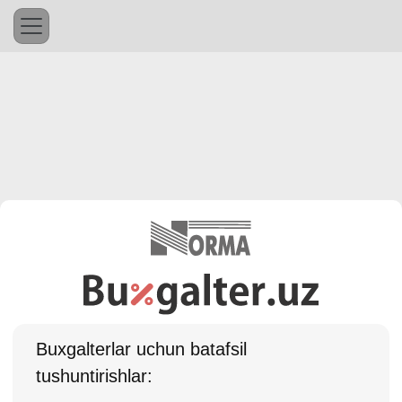
Buхgalterlar uchun batafsil
tushuntirishlar: