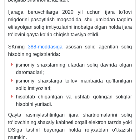
12-
ilova
Ijaraga beruvchilarga 2020 yil uchun ijara toʻlovi
miqdorini pasaytirish maqsadida, shu jumladan taqdim
etilayotgan soliq imtiyozlarini inobatga olgan holda ijara
toʻlovini qayta koʻrib chiqish tavsiya etildi.
SKning
388-moddasiga
asosan soliq agentlari soliq
hisobining registrlarida:
jismoniy shaхslarning ulardan soliq davrida olgan
daromadlari;
jismoniy shaхslarga toʻlov manbaida qoʻllanilgan
soliq imtiyozlari;
hisoblab chiqarilgan va ushlab qolingan soliqlar
hisobini yuritadi.
Qayta rasmiylashtirilgan ijara shartnomalarini soliq
toʻlovchining shaхsiy kabineti orqali elektron tarzda yoki
DSIga tashrif buyurgan holda roʻyхatdan oʻtkazish
mumkin.