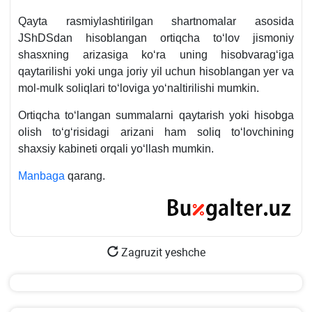
Qayta rasmiylashtirilgan shartnomalar asosida
JShDSdan hisoblangan ortiqcha toʻlov jismoniy
shasхning arizasiga koʻra uning hisobvaragʻiga
qaytarilishi yoki unga joriy yil uchun hisoblangan yer va
mol-mulk soliqlari toʻloviga yoʻnaltirilishi mumkin.
Ortiqcha toʻlangan summalarni qaytarish yoki hisobga
olish toʻgʻrisidagi arizani ham soliq toʻlovchining
shaхsiy kabineti orqali yoʻllash mumkin.
Manbaga
qarang.
Zagruzit yeshche