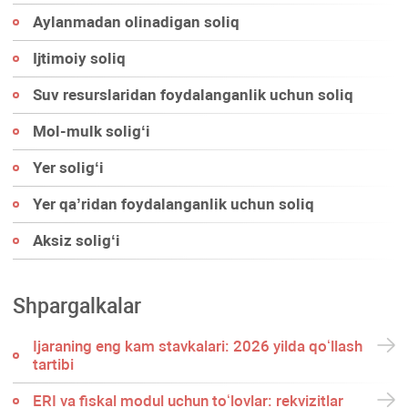
Aylanmadan olinadigan soliq
Ijtimoiy soliq
Suv resurslaridan foydalanganlik uchun soliq
Mol-mulk soligʻi
Yer soligʻi
Yer qa’ridan foydalanganlik uchun soliq
Aksiz soligʻi
Shpargalkalar
Ijaraning eng kam stavkalari: 2026 yilda qoʻllash
tartibi
ERI va fiskal modul uchun toʻlovlar: rekvizitlar