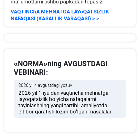
ma’lumotlarni ushbu papkadan topasiz:
VAQTINChA MEHNATGA LAYoQATSIZLIK
NAFAQASI (KASALLIK VARAQASI) > >
«NORMA»ning AVGUSTDAGI
VEBINARI:
2026 yil 4 avgustdagi yozuv
2026 yil 1 iyuldan vaqtincha mehnatga
layoqatsizlik boʻyicha nafaqalarni
tayinlashning yangi tartibi: amaliyotda
e’tibor qaratish lozim boʻlgan masalalar