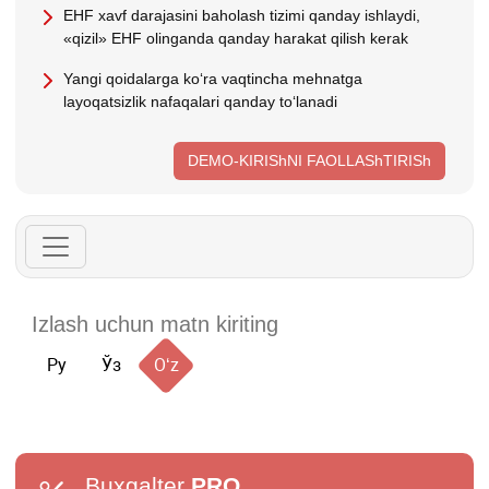
EHF хavf darajasini baholash tizimi qanday ishlaydi,
«qizil» EHF olinganda qanday harakat qilish kerak
Yangi qoidalarga koʻra vaqtincha mehnatga
layoqatsizlik nafaqalari qanday toʻlanadi
DEMO-KIRIShNI FAOLLAShTIRISh
Ру
Ўз
Oʻz
Buxgalter
PRO