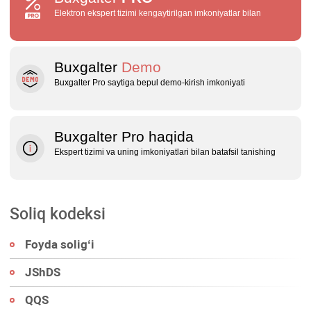
Elektron ekspert tizimi kengaytirilgan imkoniyatlar bilan
Buxgalter
Demo
Buxgalter Pro saytiga bepul demo‑kirish imkoniyati
Buxgalter Pro haqida
Ekspert tizimi va uning imkoniyatlari bilan batafsil tanishing
Soliq kodeksi
Foyda soligʻi
JShDS
QQS