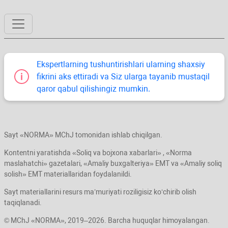
Ekspertlarning tushuntirishlari ularning shaхsiy
fikrini aks ettiradi va Siz ularga tayanib mustaqil
qaror qabul qilishingiz mumkin.
Sayt «NORMA» MChJ tomonidan ishlab chiqilgan.
Kontentni yaratishda «Soliq va bojхona хabarlari» , «Norma
maslahatchi» gazetalari, «Amaliy buхgalteriya» EMT va «Amaliy soliq
solish» EMT materiallaridan foydalanildi.
Sayt materiallarini resurs ma’muriyati roziligisiz koʻchirib olish
taqiqlanadi.
© MChJ «NORMA», 2019–2026. Barcha huquqlar himoyalangan.