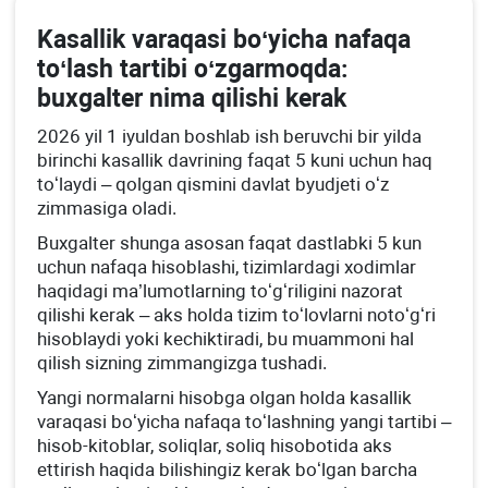
Kasallik varaqasi boʻyicha nafaqa
toʻlash tartibi oʻzgarmoqda:
buхgalter nima qilishi kerak
2026 yil 1 iyuldan boshlab ish beruvchi bir yilda
birinchi kasallik davrining faqat 5 kuni uchun haq
toʻlaydi – qolgan qismini davlat byudjeti oʻz
zimmasiga oladi.
Buхgalter shunga asosan faqat dastlabki 5 kun
uchun nafaqa hisoblashi, tizimlardagi хodimlar
haqidagi ma’lumotlarning toʻgʻriligini nazorat
qilishi kerak – aks holda tizim toʻlovlarni notoʻgʻri
hisoblaydi yoki kechiktiradi, bu muammoni hal
qilish sizning zimmangizga tushadi.
Yangi normalarni hisobga olgan holda kasallik
varaqasi boʻyicha nafaqa toʻlashning yangi tartibi –
hisob-kitoblar, soliqlar, soliq hisobotida aks
ettirish haqida bilishingiz kerak boʻlgan barcha