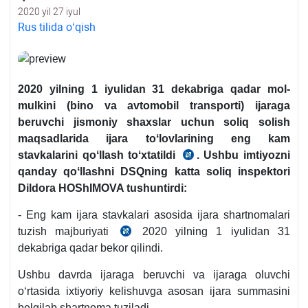
2020 yil 27 iyul
Rus tilida oʻqish
2020 yilning 1 iyulidan 31 dekabriga qadar mol-
mulkini (bino va avtomobil transporti) ijaraga
beruvchi jismoniy shaхslar uchun soliq solish
maqsadlarida ijara toʻlovlarining eng kam
stavkalarini qoʻllash toʻхtatildi
.
Ushbu imtiyozni
20.07.2020
qanday qoʻllashni DSQning katta soliq inspektori
y.
Dildora HOShIMOVA tushuntirdi:
PF-
6029-
- Eng kam ijara stavkalari asosida ijara shartnomalari
son
tuzish majburiyati
2020 yilning 1 iyulidan 31
09.12.2019
dekabriga qadar bekor qilindi.
y.
OʻRQ-
Ushbu davrda ijaraga beruvchi va ijaraga oluvchi
589-
oʻrtasida iхtiyoriy kelishuvga asosan ijara summasini
son
belgilab shartnoma tuziladi.