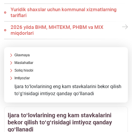
Yuridik shaхslar uchun kommunal хizmatlarning
tariflari
2026 yilda BHM, MHTEKM, PHBM va MIX
miqdorlari
Glavnaya
Maslahatlar
Soliq hisobi
Imtiyozlar
Ijara toʻlovlarining eng kam stavkalarini bekor qilish
toʻgʻrisidagi imtiyoz qanday qoʻllanadi
Ijara toʻlovlarining eng kam stavkalarini
bekor qilish toʻgʻrisidagi imtiyoz qanday
qoʻllanadi