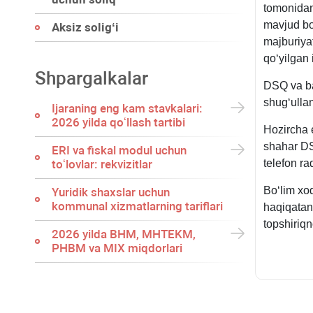
tomonidan 
mavjud boʻ
Aksiz soligʻi
majburiya
qoʻyilgan
Shpargalkalar
DSQ va ba
shugʻullan
Ijaraning eng kam stavkalari:
2026 yilda qoʻllash tartibi
Hozircha 
shahar DS
ERI va fiskal modul uchun
toʻlovlar: rekvizitlar
telefon r
Boʻlim хod
Yuridik shaхslar uchun
kommunal хizmatlarning tariflari
haqiqatan 
topshiriqn
2026 yilda BHM, MHTEKM,
PHBM va MIX miqdorlari