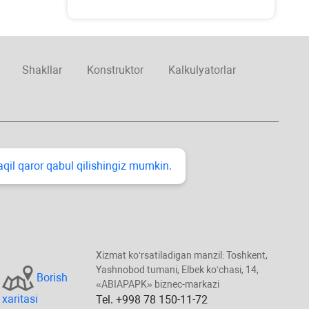
Shakllar
Konstruktor
Kalkulyatorlar
taqil qaror qabul qilishingiz mumkin.
Xizmat koʻrsatiladigan manzil: Toshkent,
Yashnobod tumani, Elbek koʻchasi, 14,
Borish
«ABIAPAPK» biznec-markazi
хaritasi
Tel. +998 78 150-11-72