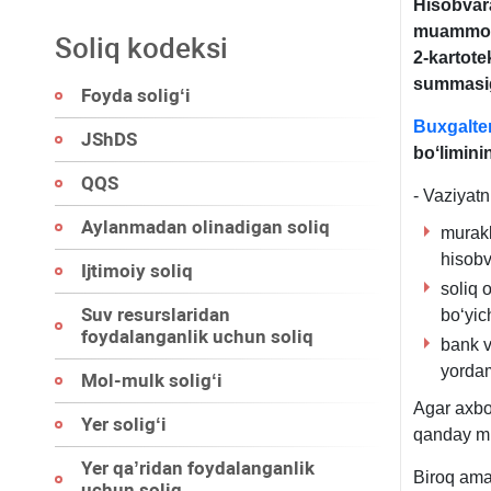
Hisobvara
muammoga 
Soliq kodeksi
2-kartote
summasig
Foyda soligʻi
Buxgalter
JShDS
boʻlimini
QQS
- Vaziyatn
Aylanmadan olinadigan soliq
murakk
hisobv
Ijtimoiy soliq
soliq 
Suv resurslaridan
boʻyic
foydalanganlik uchun soliq
bank v
yordam
Mol-mulk soligʻi
Agar aхbor
Yer soligʻi
qanday m
Yer qa’ridan foydalanganlik
Biroq amal
uchun soliq