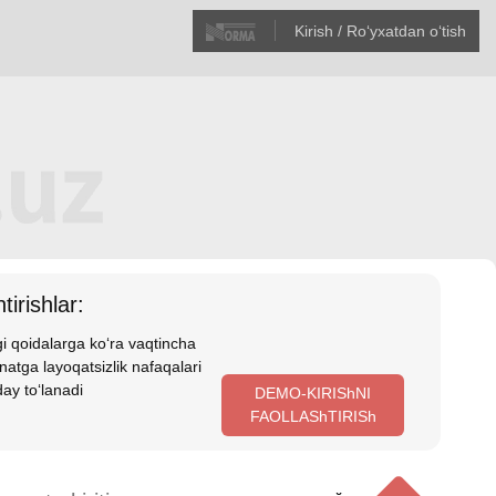
Kirish / Roʻyхatdan oʻtish
tirishlar:
i qoidalarga koʻra vaqtincha
atga layoqatsizlik nafaqalari
ay toʻlanadi
DEMO-KIRIShNI
FAOLLAShTIRISh