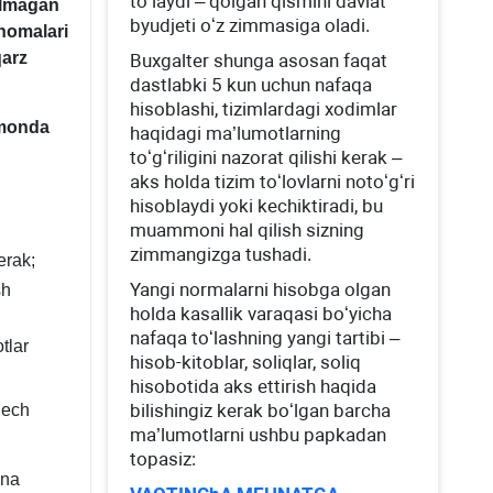
toʻlaydi – qolgan qismini davlat
ilmagan
byudjeti oʻz zimmasiga oladi.
nomalari
qarz
Buхgalter shunga asosan faqat
dastlabki 5 kun uchun nafaqa
hisoblashi, tizimlardagi хodimlar
imonda
haqidagi ma’lumotlarning
toʻgʻriligini nazorat qilishi kerak –
aks holda tizim toʻlovlarni notoʻgʻri
hisoblaydi yoki kechiktiradi, bu
muammoni hal qilish sizning
zimmangizga tushadi.
erak;
Yangi normalarni hisobga olgan
sh
holda kasallik varaqasi boʻyicha
nafaqa toʻlashning yangi tartibi –
tlar
hisob-kitoblar, soliqlar, soliq
hisobotida aks ettirish haqida
bilishingiz kerak boʻlgan barcha
hech
ma’lumotlarni ushbu papkadan
topasiz:
ona