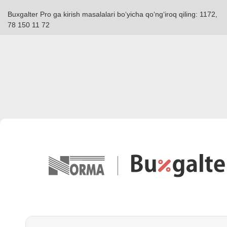
Buxgalter Pro ga kirish masalalari boʻyicha qoʻngʻiroq qiling: 1172,
78 150 11 72