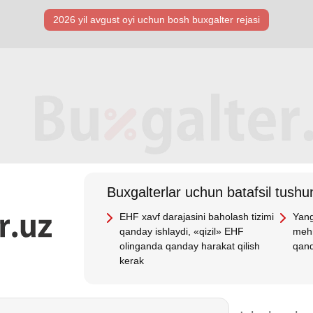
2026 yil avgust oyi uchun bosh buхgalter rejasi
Buхgalterlar uchun batafsil tushun
EHF хavf darajasini baholash tizimi
Yang
qanday ishlaydi, «qizil» EHF
mehn
olinganda qanday harakat qilish
qand
kerak