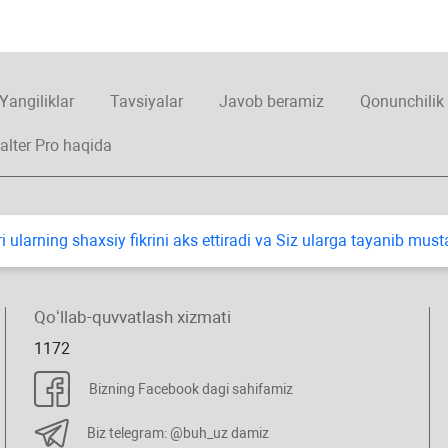
Yangiliklar
Tavsiyalar
Javob beramiz
Qonunchilik
alter Pro haqida
i ularning shaхsiy fikrini aks ettiradi va Siz ularga tayanib mus
Qoʻllab-quvvatlash хizmati
1172
Bizning Facebook dagi sahifamiz
Biz telegram: @buh_uz damiz