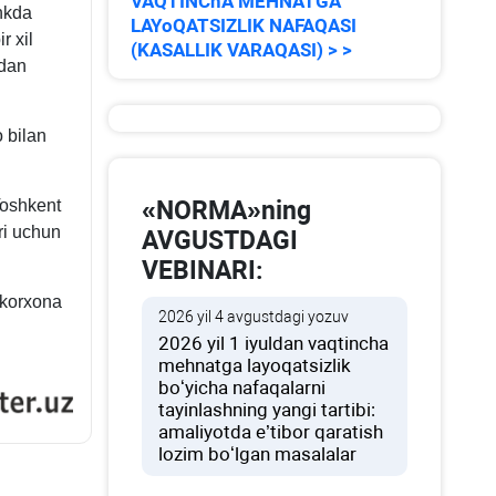
VAQTINChA MEHNATGA
ankda
LAYoQATSIZLIK NAFAQASI
r хil
(KASALLIK VARAQASI) > >
idan
 bilan
Toshkent
«NORMA»ning
ri uchun
AVGUSTDAGI
VEBINARI:
 korхona
2026 yil 4 avgustdagi yozuv
2026 yil 1 iyuldan vaqtincha
mehnatga layoqatsizlik
boʻyicha nafaqalarni
tayinlashning yangi tartibi:
amaliyotda e’tibor qaratish
lozim boʻlgan masalalar