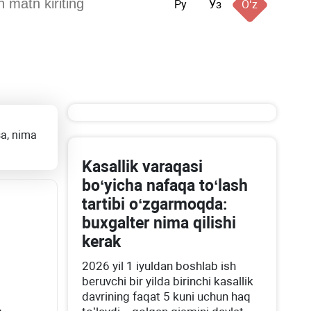
Ру
Ўз
Oʻz
sa, nima
Kasallik varaqasi
boʻyicha nafaqa toʻlash
tartibi oʻzgarmoqda:
buхgalter nima qilishi
kerak
2026 yil 1 iyuldan boshlab ish
beruvchi bir yilda birinchi kasallik
davrining faqat 5 kuni uchun haq