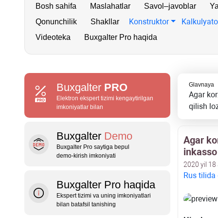
Bosh sahifa
Maslahatlar
Savol–javoblar
Ya
Konstruktor
Kalkulyato
Qonunchilik
Shakllar
Videoteka
Buxgalter Pro haqida
Buxgalter
PRO
Glavnaya
Agar kor
Elektron ekspert tizimi kengaytirilgan
qilish l
imkoniyatlar bilan
Buxgalter
Demo
Agar kor
Buxgalter Pro saytiga bepul
inkasso 
demo‑kirish imkoniyati
2020 yil 18
Rus tilida
Buxgalter Pro haqida
Ekspert tizimi va uning imkoniyatlari
bilan batafsil tanishing