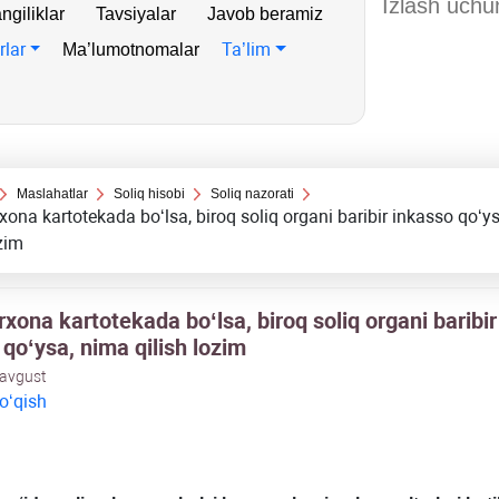
ngiliklar
Tavsiyalar
Javob beramiz
rlar
Ta’lim
Ma’lumotnomalar
Maslahatlar
Soliq hisobi
Soliq nazorati
хona kartotekada boʻlsa, biroq soliq organi baribir inkasso qoʻy
ozim
хona kartotekada boʻlsa, biroq soliq organi baribir
qoʻysa, nima qilish lozim
 avgust
 oʻqish