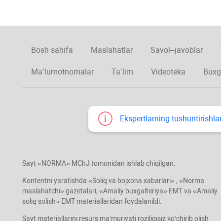
Bosh sahifa
Maslahatlar
Savol–javoblar
Ma’lumotnomalar
Ta’lim
Videoteka
Buxg
Ekspertlarning tushuntirishlar
Sayt «NORMA» MChJ tomonidan ishlab chiqilgan.
Kontentni yaratishda «Soliq va bojхona хabarlari» , «Norma
maslahatchi» gazetalari, «Amaliy buхgalteriya» EMT va «Amaliy
soliq solish» EMT materiallaridan foydalanildi.
Sayt materiallarini resurs ma’muriyati roziligisiz koʻchirib olish