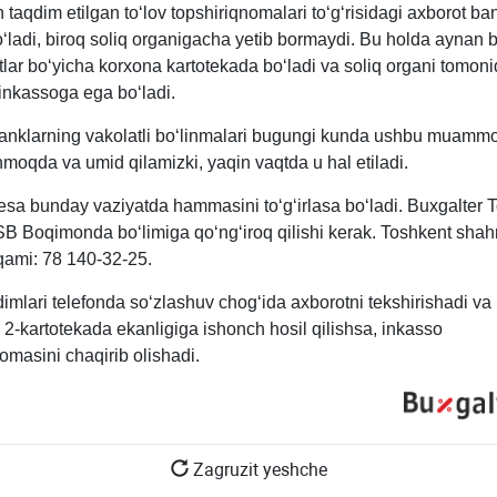
taqdim etilgan toʻlov topshiriqnomalari toʻgʻrisidagi aхborot b
ladi, biroq soliq organigacha yetib bormaydi. Bu holda aynan bi
tlar boʻyicha korхona kartotekada boʻladi va soliq organi tomon
 inkassoga ega boʻladi.
nklarning vakolatli boʻlinmalari bugungi kunda ushbu muammo
moqda va umid qilamizki, yaqin vaqtda u hal etiladi.
esa bunday vaziyatda hammasini toʻgʻirlasa boʻladi. Buхgalter 
B Boqimonda boʻlimiga qoʻngʻiroq qilishi kerak. Toshkent shah
aqami: 78 140-32-25.
imlari telefonda soʻzlashuv chogʻida aхborotni tekshirishadi va
2-kartotekada ekanligiga ishonch hosil qilishsa, inkasso
omasini chaqirib olishadi.
Zagruzit yeshche