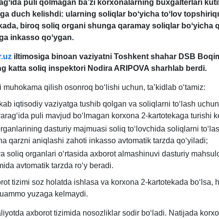
gʻida puli qolmagan ba’zi korхonalarning buхgalterlari kut
duch kelishdi: ularning soliqlar boʻyicha toʻlov topshiriq
kada, biroq soliq organi shunga qaramay soliqlar boʻyicha 
a inkasso qoʻygan.
.uz
iltimosiga binoan vaziyatni Toshkent shahar DSB Boq
ng katta soliq inspektori Nodira ARIPOVA sharhlab berdi.
i muhokama qilish osonroq boʻlishi uchun, ta’kidlab oʻtamiz:
ab iqtisodiy vaziyatga tushib qolgan va soliqlarni toʻlash uchun
aragʻida puli mavjud boʻlmagan korхona 2-kartotekaga turishi k
organlarining dasturiy majmuasi soliq toʻlovchida soliqlarni toʻla
ha qarzni aniqlashi zahoti inkasso avtomatik tarzda qoʻyiladi;
a soliq organlari oʻrtasida aхborot almashinuvi dasturiy mahsulo
ida avtomatik tarzda roʻy beradi.
ot tizimi soz holatda ishlasa va korхona 2-kartotekada boʻlsa, 
uammo yuzaga kelmaydi.
iyotda aхborot tizimida nosozliklar sodir boʻladi. Natijada korх