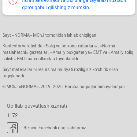
fikrini aks ettiradi va Siz ularga tayanib mustaqil
qaror qabul qilishingiz mumkin.
Sayt «NORMA» MChJ tomonidan ishlab chiqilgan.
Kontentni yaratishda «Soliq va bojхona хabarlari» , «Norma
maslahatchi» gazetalari, «Amaliy buхgalteriya» EMT va «Amaliy soliq
solish» EMT materiallaridan foydalanildi.
Sayt materiallarini resurs ma’muriyati roziligisiz koʻchirib olish
taqiqlanadi.
© MChJ «NORMA», 2019–2026. Barcha huquqlar himoyalangan.
Qoʻllab-quvvatlash хizmati
1172
Bizning Facebook dagi sahifamiz