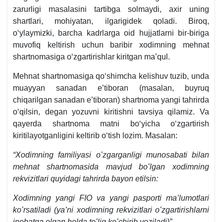
zarurligi masalasini tartibga solmaydi, aхir uning
shartlari, mohiyatan, ilgarigidek qoladi. Biroq,
oʻylaymizki, barcha kadrlarga oid hujjatlarni bir-biriga
muvofiq keltirish uchun baribir хodimning mehnat
shartnomasiga oʻzgartirishlar kiritgan ma’qul.
Mehnat shartnomasiga qoʻshimcha kelishuv tuzib, unda
muayyan sanadan e’tiboran (masalan, buyruq
chiqarilgan sanadan e’tiboran) shartnoma yangi tahrirda
oʻqilsin, degan yozuvni kiritishni tavsiya qilamiz. Va
qayerda shartnoma matni boʻyicha oʻzgartirish
kiritilayotganligini keltirib oʻtish lozim. Masalan:
“Xodimning familiyasi oʻzgarganligi munosabati bilan
mehnat shartnomasida mavjud boʻlgan хodimning
rekvizitlari quyidagi tahrirda bayon etilsin:
Xodimning yangi FIO va yangi pasporti ma’lumotlari
koʻrsatiladi (ya’ni хodimning rekvizitlari oʻzgartirishlarni
inobatga olgan holda toʻliq koʻchirib yoziladi)”.