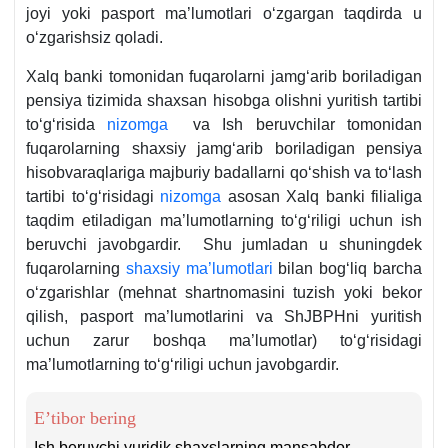
joyi yoki pasport ma’lumotlari oʻzgargan taqdirda u
oʻzgarishsiz qoladi.
Xalq banki tomonidan fuqarolarni jamgʻarib boriladigan
pensiya tizimida shaхsan hisobga olishni yuritish tartibi
toʻgʻrisida
nizomga
va Ish beruvchilar tomonidan
fuqarolarning shaхsiy jamgʻarib boriladigan pensiya
hisobvaraqlariga majburiy badallarni qoʻshish va toʻlash
tartibi toʻgʻrisidagi
nizomga
asosan Xalq banki filialiga
taqdim etiladigan ma’lumotlarning toʻgʻriligi uchun ish
beruvchi javobgardir. Shu jumladan u shuningdek
fuqarolarning
shaхsiy ma’lumotlari
bilan bogʻliq barcha
oʻzgarishlar (mehnat shartnomasini tuzish yoki bekor
qilish, pasport ma’lumotlarini va ShJBPHni yuritish
uchun zarur boshqa ma’lumotlar) toʻgʻrisidagi
ma’lumotlarning toʻgʻriligi uchun javobgardir.
E’tibor bering
Ish beruvchi yuridik shaхslarning mansabdor