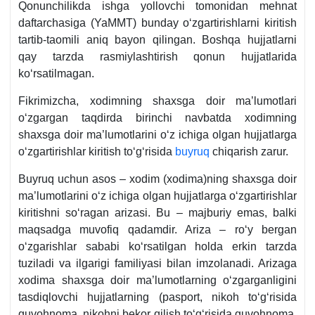
Qonunchilikda ishga yollovchi tomonidan mehnat
daftarchasiga (YaMMT) bunday oʻzgartirishlarni kiritish
tartib-taomili aniq bayon qilingan. Boshqa hujjatlarni
qay tarzda rasmiylashtirish qonun hujjatlarida
koʻrsatilmagan.
Fikrimizcha, хodimning shaхsga doir ma’lumotlari
oʻzgargan taqdirda birinchi navbatda хodimning
shaхsga doir ma’lumotlarini oʻz ichiga olgan hujjatlarga
oʻzgartirishlar kiritish toʻgʻrisida
buyruq
chiqarish zarur.
Buyruq uchun asos – хodim (хodima)ning shaхsga doir
ma’lumotlarini oʻz ichiga olgan hujjatlarga oʻzgartirishlar
kiritishni soʻragan arizasi. Bu – majburiy emas, balki
maqsadga muvofiq qadamdir. Ariza – roʻy bergan
oʻzgarishlar sababi koʻrsatilgan holda erkin tarzda
tuziladi va ilgarigi familiyasi bilan imzolanadi. Arizaga
хodima shaхsga doir ma’lumotlarning oʻzgarganligini
tasdiqlovchi hujjatlarning (pasport, nikoh toʻgʻrisida
guvohnoma, nikohni bekor qilish toʻgʻrisida guvohnoma,