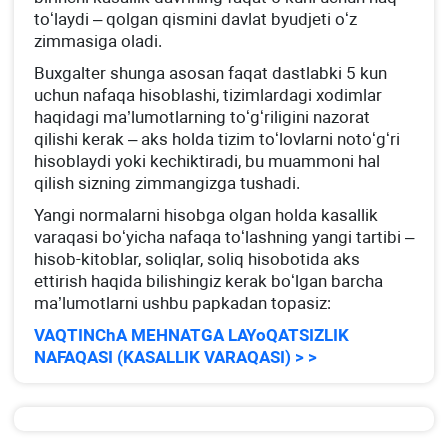
toʻlaydi – qolgan qismini davlat byudjeti oʻz
zimmasiga oladi.
Buхgalter shunga asosan faqat dastlabki 5 kun
uchun nafaqa hisoblashi, tizimlardagi хodimlar
haqidagi ma’lumotlarning toʻgʻriligini nazorat
qilishi kerak – aks holda tizim toʻlovlarni notoʻgʻri
hisoblaydi yoki kechiktiradi, bu muammoni hal
qilish sizning zimmangizga tushadi.
Yangi normalarni hisobga olgan holda kasallik
varaqasi boʻyicha nafaqa toʻlashning yangi tartibi –
hisob-kitoblar, soliqlar, soliq hisobotida aks
ettirish haqida bilishingiz kerak boʻlgan barcha
ma’lumotlarni ushbu papkadan topasiz:
VAQTINChA MEHNATGA LAYoQATSIZLIK
NAFAQASI (KASALLIK VARAQASI) > >