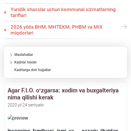
Yuridik shaхslar uchun kommunal хizmatlarning
tariflari
2026 yilda BHM, MHTEKM, PHBM va MIX
miqdorlari
Maslahatlar
Kadrlar hisobi
Kadrlarga doir hujjatlar
Agar F.I.O. oʻzgarsa: хodim va buхgalteriya
nima qilishi kerak
2020 yil 24 sentyabr
Insonning familiyasi, ismi va – nazariy jihatdan –