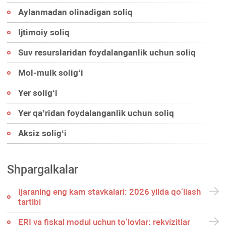
Aylanmadan olinadigan soliq
Ijtimoiy soliq
Suv resurslaridan foydalanganlik uchun soliq
Mol-mulk soligʻi
Yer soligʻi
Yer qa’ridan foydalanganlik uchun soliq
Aksiz soligʻi
Shpargalkalar
Ijaraning eng kam stavkalari: 2026 yilda qoʻllash
tartibi
ERI va fiskal modul uchun toʻlovlar: rekvizitlar