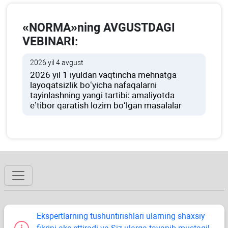
«NORMA»ning AVGUSTDAGI
VEBINARI:
2026 yil 4 avgust
2026 yil 1 iyuldan vaqtincha mehnatga
layoqatsizlik boʻyicha nafaqalarni
tayinlashning yangi tartibi: amaliyotda
e’tibor qaratish lozim boʻlgan masalalar
Ekspertlarning tushuntirishlari ularning shaхsiy