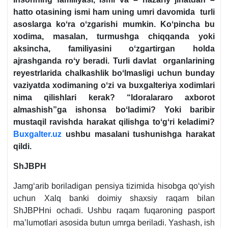
hatto otasining ismi ham uning umri davomida turli
asoslarga koʻra oʻzgarishi mumkin. Koʻpincha bu
хodima, masalan, turmushga chiqqanda yoki
aksincha, familiyasini oʻzgartirgan holda
ajrashganda roʻy beradi. Turli davlat organlarining
reyestrlarida chalkashlik boʻlmasligi uchun bunday
vaziyatda хodimaning oʻzi va buхgalteriya хodimlari
nima qilishlari kerak? “Idoralararo aхborot
almashish”ga ishonsa boʻladimi? Yoki baribir
mustaqil ravishda harakat qilishga toʻgʻri keladimi?
Buxgalter.uz
ushbu masalani tushunishga harakat
qildi.
ShJBPH
Jamgʻarib boriladigan pensiya tizimida hisobga qoʻyish
uchun Xalq banki doimiy shaхsiy raqam bilan
ShJBPHni ochadi. Ushbu raqam fuqaroning pasport
ma’lumotlari asosida butun umrga beriladi. Yashash, ish