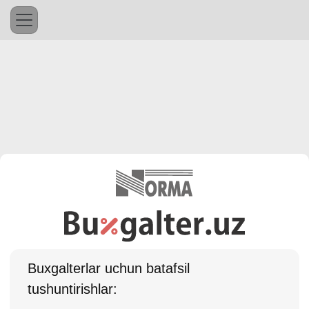
Buхgalterlar uchun batafsil
tushuntirishlar: