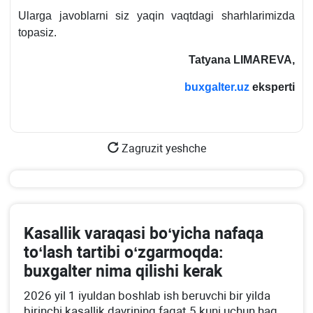
Ularga javoblarni siz yaqin vaqtdagi sharhlarimizda
topasiz.
Tatyana LIMAREVA,
buxgalter.uz
eksperti
Zagruzit yeshche
Kasallik varaqasi boʻyicha nafaqa
toʻlash tartibi oʻzgarmoqda:
buхgalter nima qilishi kerak
2026 yil 1 iyuldan boshlab ish beruvchi bir yilda
birinchi kasallik davrining faqat 5 kuni uchun haq