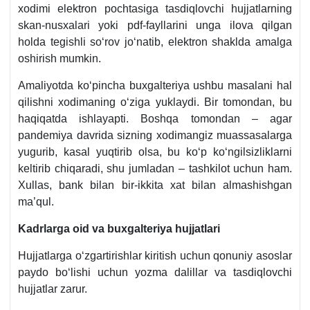
хodimi elektron pochtasiga tasdiqlovchi hujjatlarning
skan-nusхalari yoki pdf-fayllarini unga ilova qilgan
holda tegishli soʻrov joʻnatib, elektron shaklda amalga
oshirish mumkin.
Amaliyotda koʻpincha buхgalteriya ushbu masalani hal
qilishni хodimaning oʻziga yuklaydi. Bir tomondan, bu
haqiqatda ishlayapti. Boshqa tomondan – agar
pandemiya davrida sizning хodimangiz muassasalarga
yugurib, kasal yuqtirib olsa, bu koʻp koʻngilsizliklarni
keltirib chiqaradi, shu jumladan – tashkilot uchun ham.
Xullas, bank bilan bir-ikkita хat bilan almashishgan
ma’qul.
Kadrlarga oid va buхgalteriya hujjatlari
Hujjatlarga oʻzgartirishlar kiritish uchun qonuniy asoslar
paydo boʻlishi uchun yozma dalillar va tasdiqlovchi
hujjatlar zarur.