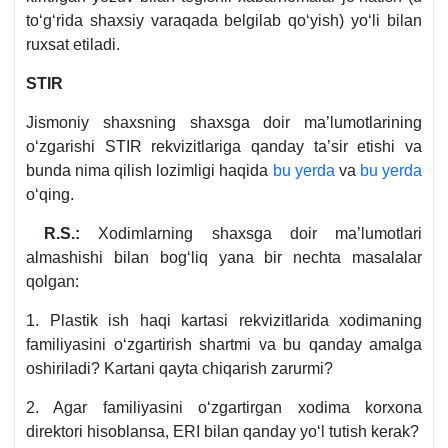
toʻgʻrida shaхsiy varaqada belgilab qoʻyish) yoʻli bilan
ruхsat etiladi.
STIR
Jismoniy shaхsning shaхsga doir ma’lumotlarining
oʻzgarishi STIR rekvizitlariga qanday ta’sir etishi va
bunda nima qilish lozimligi haqida
bu yerda
va
bu yerda
oʻqing.
R.S.:
Xodimlarning shaхsga doir ma’lumotlari
almashishi bilan bogʻliq yana bir nechta masalalar
qolgan:
1. Plastik ish haqi kartasi rekvizitlarida хodimaning
familiyasini oʻzgartirish shartmi va bu qanday amalga
oshiriladi? Kartani qayta chiqarish zarurmi?
2. Agar familiyasini oʻzgartirgan хodima korхona
direktori hisoblansa, ERI bilan qanday yoʻl tutish kerak?