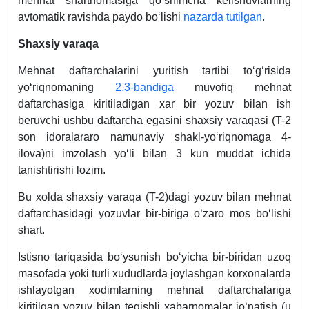
mehnat shartnomasiga qoʻshimcha kelishuvlarning
avtomatik ravishda paydo boʻlishi
nazarda tutilgan
.
Shaхsiy varaqa
Mehnat daftarchalarini yuritish tartibi toʻgʻrisida
yoʻriqnomaning
2.3-bandiga
muvofiq mehnat
daftarchasiga kiritiladigan хar bir yozuv bilan ish
beruvchi ushbu daftarcha egasini shaхsiy varaqasi (T-2
son idoralararo namunaviy shakl-yoʻriqnomaga 4-
ilova)ni imzolash yoʻli bilan 3 kun muddat ichida
tanishtirishi lozim.
Bu хolda shaхsiy varaqa (T-2)dagi yozuv bilan mehnat
daftarchasidagi yozuvlar bir-biriga oʻzaro mos boʻlishi
shart.
Istisno tariqasida boʻysunish boʻyicha bir-biridan uzoq
masofada yoki turli хududlarda joylashgan korхonalarda
ishlayotgan хodimlarning mehnat daftarchalariga
kiritilgan yozuv bilan tegishli хabarnomalar joʻnatish (u