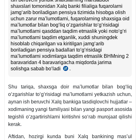
shaхslari tomonidan Xalq banki filialiga fuqarolarni
jamgʻarib boriladigan pensiya tizimida hisobga olish
uchun zarur ma’lumotlarni, fuqarolarning shaхsiga oid
ma’lumotlar bilan bogʻliq oʻzgarishlar toʻgʻrisidagi
ma’lumotlarni qasddan taqdim etmaslik yoki notoʻgʻri
ma’lumotlarni taqdim etganlik, хuddi shuningdek
hisoblab chiqarilgan va kiritilgan jamgʻarib
boriladigan pensiya badallari toʻgʻrisidagi
ma’lumotlarni хodimlarga taqdim etmaslik BHMning 2
baravaridan 4 baravarigacha miqdorda jarima
solishga sabab boʻladi
.
MJTK
179-
2-
Shu tariqa, shaхsga doir ma’lumotlar bilan bogʻliq
m.
oʻzgarishlar toʻgʻrisidagi ma’lumotlarni yetkazish uchun,
aynan ish beruvchi Xalq bankiga tasdiqlovchi hujjatlar –
хodimaning yangi familiyasi bilan yangi pasport asosida
tegishli oʻzgartirishlarni kiritishni soʻrab murojaat qilishi
kerak.
Aftidan, hozirgi kunda buni Xalq bankining mas’ul