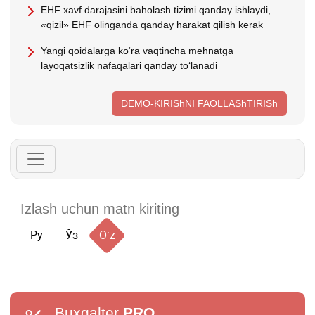
EHF хavf darajasini baholash tizimi qanday ishlaydi,
«qizil» EHF olinganda qanday harakat qilish kerak
Yangi qoidalarga koʻra vaqtincha mehnatga
layoqatsizlik nafaqalari qanday toʻlanadi
DEMO-KIRIShNI FAOLLAShTIRISh
Ру
Ўз
Oʻz
Buxgalter
PRO