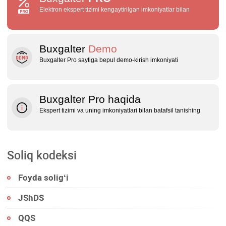
Elektron ekspert tizimi kengaytirilgan imkoniyatlar bilan
Buxgalter
Demo
Buxgalter Pro saytiga bepul demo‑kirish imkoniyati
Buxgalter Pro haqida
Ekspert tizimi va uning imkoniyatlari bilan batafsil tanishing
Soliq kodeksi
Foyda soligʻi
JShDS
QQS