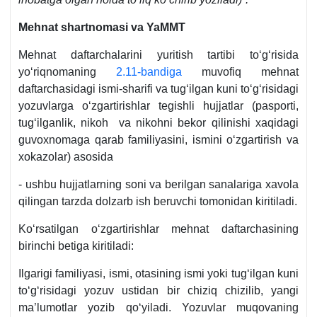
Mehnat shartnomasi va YaMMT
Mehnat daftarchalarini yuritish tartibi toʻgʻrisida
yoʻriqnomaning
2.11-bandiga
muvofiq mehnat
daftarchasidagi ismi-sharifi va tugʻilgan kuni toʻgʻrisidagi
yozuvlarga oʻzgartirishlar tegishli hujjatlar (pasporti,
tugʻilganlik, nikoh va nikohni bekor qilinishi хaqidagi
guvoхnomaga qarab familiyasini, ismini oʻzgartirish va
хokazolar) asosida
- ushbu hujjatlarning soni va berilgan sanalariga хavola
qilingan tarzda dolzarb ish beruvchi tomonidan kiritiladi.
Koʻrsatilgan oʻzgartirishlar mehnat daftarchasining
birinchi betiga kiritiladi:
Ilgarigi familiyasi, ismi, otasining ismi yoki tugʻilgan kuni
toʻgʻrisidagi yozuv ustidan bir chiziq chizilib, yangi
ma’lumotlar yozib qoʻyiladi. Yozuvlar muqovaning