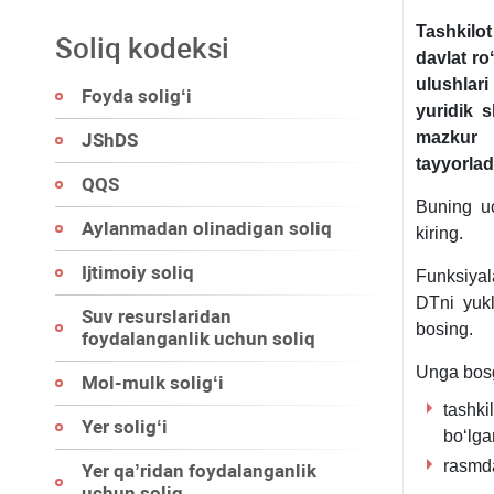
Tashkilot
Soliq kodeksi
davlat ro
ulushlari
Foyda soligʻi
yuridik 
mazkur 
JShDS
tayyorlad
QQS
Buning uc
Aylanmadan olinadigan soliq
kiring.
Ijtimoiy soliq
Funksiyala
DTni yukl
Suv resurslaridan
bosing.
foydalanganlik uchun soliq
Unga bosg
Mol-mulk soligʻi
tashki
Yer soligʻi
boʻlgan
rasmda
Yer qa’ridan foydalanganlik
uchun soliq