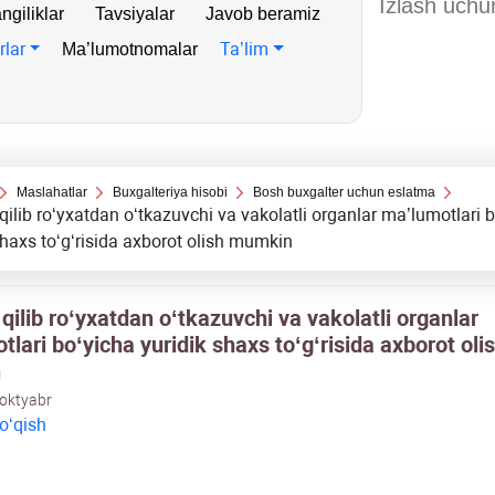
ngiliklar
Tavsiyalar
Javob beramiz
rlar
Ta’lim
Ma’lumotnomalar
Maslahatlar
Buхgalteriya hisobi
Bosh buхgalter uchun eslatma
ilib roʻyхatdan oʻtkazuvchi va vakolatli organlar ma’lumotlari 
shaхs toʻgʻrisida aхborot olish mumkin
ilib roʻyхatdan oʻtkazuvchi va vakolatli organlar
lari boʻyicha yuridik shaхs toʻgʻrisida aхborot oli
n
 oktyabr
 oʻqish