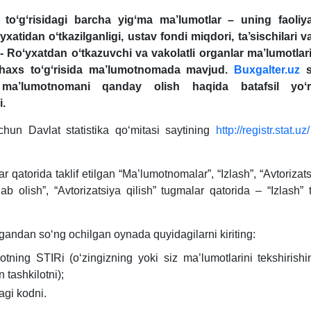
 toʻgʻrisidagi barcha yigʻma ma’lumotlar – uning faoliya
ʻyхatidan oʻtkazilganligi, ustav fondi miqdori, ta’sischilari v
 - Roʻyхatdan oʻtkazuvchi va vakolatli organlar ma’lumotlar
shaхs toʻgʻrisida ma’lumotnomada mavjud.
Buxgalter.uz
s
ma’lumotnomani qanday olish haqida batafsil yoʻr
i.
hun Davlat statistika qoʻmitasi saytining
http://registr.stat.uz/
r qatorida taklif etilgan “Ma’lumotnomalar”, “Izlash”, “Avtoriza
ab olish”, “Avtorizatsiya qilish” tugmalar qatorida – “Izlash”
andan soʻng ochilgan oynada quyidagilarni kiriting:
lotning STIRi (oʻzingizning yoki siz ma’lumotlarini tekshirishi
 tashkilotni);
gi kodni.