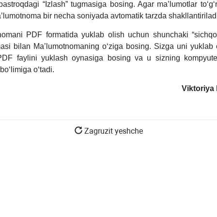
astroqdagi “Izlash” tugmasiga bosing. Agar ma’lumotlar toʻgʻri
’lumotnoma bir necha soniyada avtomatik tarzda shakllantiriladi
nomani PDF formatida yuklab olish uchun shunchaki “sichqo
asi bilan Ma’lumotnomaning oʻziga bosing. Sizga uni yuklab ol
 PDF faylini yuklash oynasiga bosing va u sizning kompyute
boʻlimiga oʻtadi.
Viktoriy
Zagruzit yeshche