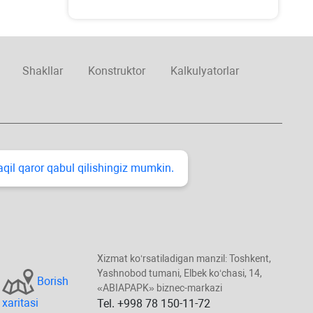
Shakllar
Konstruktor
Kalkulyatorlar
taqil qaror qabul qilishingiz mumkin.
Xizmat koʻrsatiladigan manzil: Toshkent,
Yashnobod tumani, Elbek koʻchasi, 14,
Borish
«ABIAPAPK» biznec-markazi
хaritasi
Tel. +998 78 150-11-72