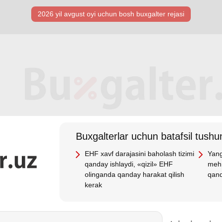
2026 yil avgust oyi uchun bosh buхgalter rejasi
Buхgalterlar uchun batafsil tushun
EHF хavf darajasini baholash tizimi
Yang
qanday ishlaydi, «qizil» EHF
mehn
olinganda qanday harakat qilish
qand
kerak