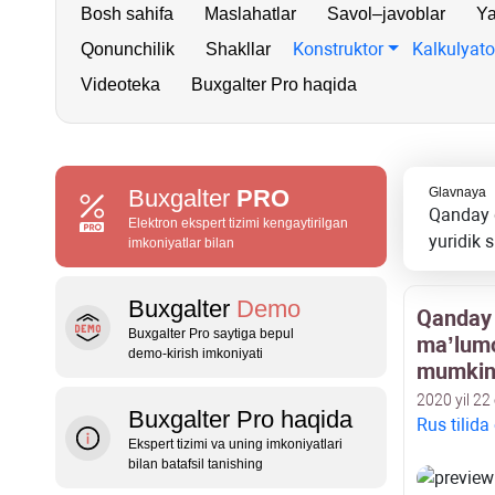
Bosh sahifa
Maslahatlar
Savol–javoblar
Ya
Konstruktor
Kalkulyato
Qonunchilik
Shakllar
Videoteka
Buxgalter Pro haqida
Buxgalter
PRO
Glavnaya
Qanday q
Elektron ekspert tizimi kengaytirilgan
yuridik 
imkoniyatlar bilan
Buxgalter
Demo
Qanday q
Buxgalter Pro saytiga bepul
ma’lumot
demo‑kirish imkoniyati
mumki
2020 yil 22
Buxgalter Pro haqida
Rus tilida
Ekspert tizimi va uning imkoniyatlari
bilan batafsil tanishing