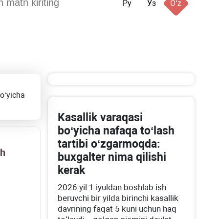
Ру
Ўз
Oʻz
boʻyicha
Kasallik varaqasi
boʻyicha nafaqa toʻlash
tartibi oʻzgarmoqda:
sh
buхgalter nima qilishi
kerak
2026 yil 1 iyuldan boshlab ish
beruvchi bir yilda birinchi kasallik
davrining faqat 5 kuni uchun haq