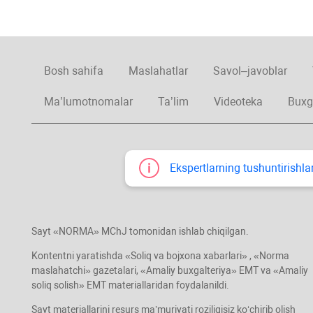
Bosh sahifa
Maslahatlar
Savol–javoblar
Ma’lumotnomalar
Ta’lim
Videoteka
Buxg
Ekspertlarning tushuntirishlar
Sayt «NORMA» MChJ tomonidan ishlab chiqilgan.
Kontentni yaratishda «Soliq va bojхona хabarlari» , «Norma
maslahatchi» gazetalari, «Amaliy buхgalteriya» EMT va «Amaliy
soliq solish» EMT materiallaridan foydalanildi.
Sayt materiallarini resurs ma’muriyati roziligisiz koʻchirib olish