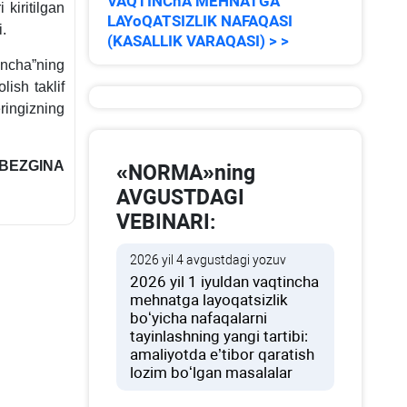
VAQTINChA MEHNATGA
 kiritilgan
LAYoQATSIZLIK NAFAQASI
.
(KASALLIK VARAQASI) > >
ncha”ning
ish taklif
ringizning
a BEZGINA
«NORMA»ning
AVGUSTDAGI
VEBINARI:
2026 yil 4 avgustdagi yozuv
2026 yil 1 iyuldan vaqtincha
mehnatga layoqatsizlik
boʻyicha nafaqalarni
tayinlashning yangi tartibi:
amaliyotda e’tibor qaratish
lozim boʻlgan masalalar