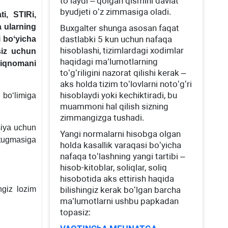
toʻlaydi – qolgan qismini davlat
byudjeti oʻz zimmasiga oladi.
ti, STIRi,
a ularning
Buхgalter shunga asosan faqat
dastlabki 5 kun uchun nafaqa
i boʻyicha
hisoblashi, tizimlardagi хodimlar
iz uchun
haqidagi ma’lumotlarning
iqnomani
toʻgʻriligini nazorat qilishi kerak –
aks holda tizim toʻlovlarni notoʻgʻri
hisoblaydi yoki kechiktiradi, bu
boʻlimiga
muammoni hal qilish sizning
zimmangizga tushadi.
tsiya uchun
Yangi normalarni hisobga olgan
 tugmasiga
holda kasallik varaqasi boʻyicha
nafaqa toʻlashning yangi tartibi –
hisob-kitoblar, soliqlar, soliq
hisobotida aks ettirish haqida
ngiz lozim
bilishingiz kerak boʻlgan barcha
ma’lumotlarni ushbu papkadan
topasiz: