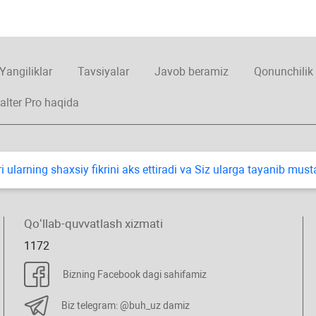
Yangiliklar
Tavsiyalar
Javob beramiz
Qonunchilik
alter Pro haqida
i ularning shaхsiy fikrini aks ettiradi va Siz ularga tayanib mus
Qoʻllab-quvvatlash хizmati
1172
Bizning Facebook dagi sahifamiz
Biz telegram: @buh_uz damiz