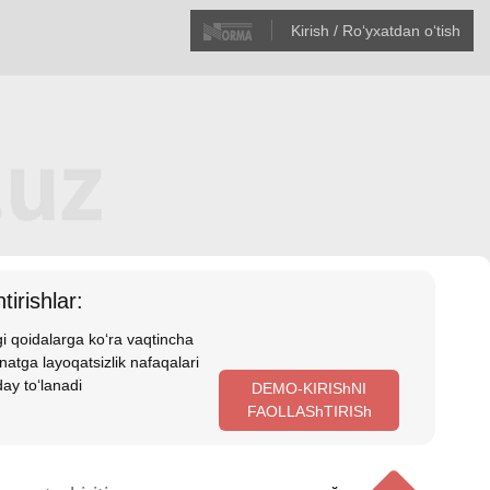
Kirish / Roʻyхatdan oʻtish
tirishlar:
i qoidalarga koʻra vaqtincha
atga layoqatsizlik nafaqalari
ay toʻlanadi
DEMO-KIRIShNI
FAOLLAShTIRISh