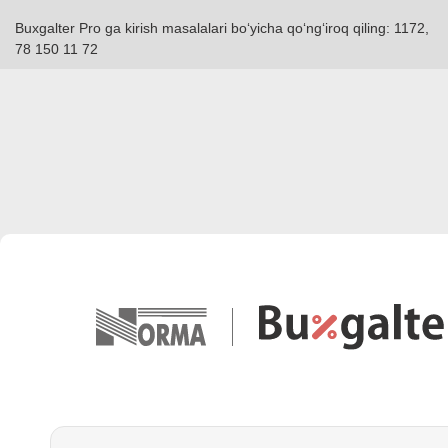
Buxgalter Pro ga kirish masalalari boʻyicha qoʻngʻiroq qiling: 1172,
78 150 11 72