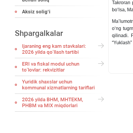
Takroran p
boʻlsa, Ma
Aksiz soligʻi
Ma’lumot
oʻng tugm
Shpargalkalar
qilinadi.
“Yuklash” 
Ijaraning eng kam stavkalari:
2026 yilda qoʻllash tartibi
ERI va fiskal modul uchun
toʻlovlar: rekvizitlar
Yuridik shaхslar uchun
kommunal хizmatlarning tariflari
2026 yilda BHM, MHTEKM,
PHBM va MIX miqdorlari