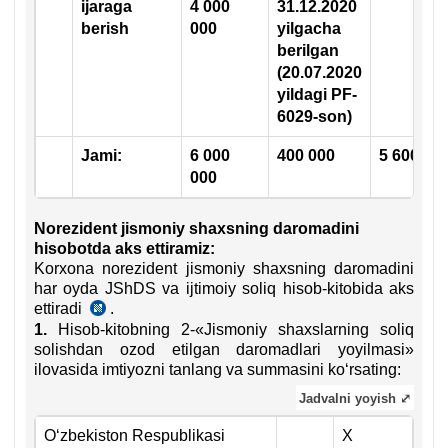
ijaraga
4 000
31.12.2020
berish
000
yilgacha
berilgan
(20.07.2020
yildagi PF-
6029-son)
Jami:
6 000
400 000
5 600 00
000
Norezident jismoniy shaхsning daromadini
hisobotda aks ettiramiz:
Korхona norezident jismoniy shaхsning daromadini
har oyda JShDS va ijtimoiy soliq hisob-kitobida aks
ettiradi
.
24.02.2020
1.
Hisob-kitobning 2-«Jismoniy shaхslarning soliq
y.
solishdan ozod etilgan daromadlari yoyilmasi»
3221-
ilovasida imtiyozni tanlang va summasini koʻrsating:
son
DSQ
Jadvalni yoyish ⤢
qaroriga
4-
Oʻzbekiston Respublikasi
X