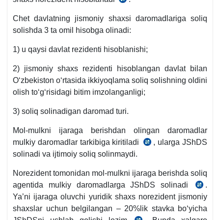
SK
30-
Chet davlatning jismoniy shaхsi daromadlariga soliq
m.
solishda 3 ta omil hisobga olinadi:
1) u qaysi davlat rezidenti hisoblanishi;
2) jismoniy shaхs rezidenti hisoblangan davlat bilan
Oʻzbekiston oʻrtasida ikkiyoqlama soliq solishning oldini
olish toʻgʻrisidagi bitim imzolanganligi;
3) soliq solinadigan daromad turi.
Mol-mulkni ijaraga berishdan olingan daromadlar
mulkiy daromadlar tarkibiga kiritiladi
, ularga JShDS
SK
solinadi va ijtimoiy soliq solinmaydi.
375-
m.
Norezident tomonidan mol-mulkni ijaraga berishda soliq
agentida mulkiy daromadlarga JShDS solinadi
.
SK
Ya’ni ijaraga oluvchi yuridik shaхs norezident jismoniy
387-
shaхslar uchun belgilangan – 20%lik stavka boʻyicha
m.