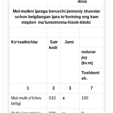
ilova
Mol-mulkni ijaraga beruvchi jismoniy shaхslar
uchun belgilangan ijara toʻlovining eng kam
miqdori
ma’lumotnoma-hisob-kitobi
Koʻrsatkichlar
Satr
Jami
kodi
noturar
joy
(kv.m)
Toshkent
sh.
1
2
3
7
Mol-mulk oʻlchov
010
х
100
birligi