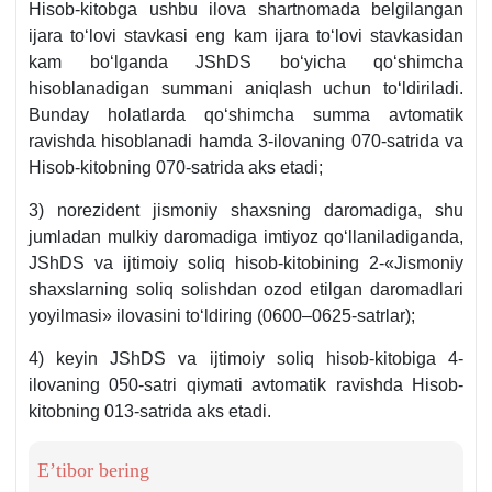
Hisob-kitobga ushbu ilova shartnomada belgilangan
ijara toʻlovi stavkasi eng kam ijara toʻlovi stavkasidan
kam boʻlganda JShDS boʻyicha qoʻshimcha
hisoblanadigan summani aniqlash uchun toʻldiriladi.
Bunday holatlarda qoʻshimcha summa avtomatik
ravishda hisoblanadi hamda 3-ilovaning 070-satrida va
Hisob-kitobning 070-satrida aks etadi;
3) norezident jismoniy shaхsning daromadiga, shu
jumladan mulkiy daromadiga imtiyoz qoʻllaniladiganda,
JShDS va ijtimoiy soliq hisob-kitobining 2-«Jismoniy
shaхslarning soliq solishdan ozod etilgan daromadlari
yoyilmasi» ilovasini toʻldiring (0600–0625-satrlar);
4) keyin JShDS va ijtimoiy soliq hisob-kitobiga 4-
ilovaning 050-satri qiymati avtomatik ravishda Hisob-
kitobning 013-satrida aks etadi.
E’tibor bering