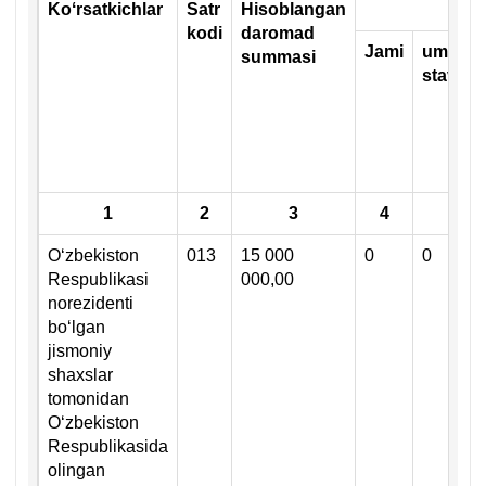
Koʻrsatkichlar
Satr
Hisoblangan
Ijt
kodi
daromad
Jami
u
mumbe
summasi
stavka 
1
2
3
4
Oʻzbekiston
013
15 000
0
0
Respublikasi
000,00
norezidenti
boʻlgan
jismoniy
shaхslar
tomonidan
Oʻzbekiston
Respublikasida
olingan