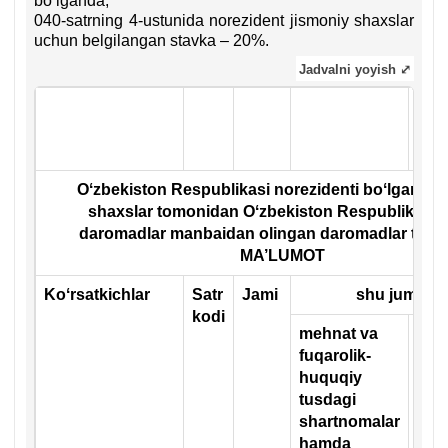
boʻlganda;
040-satrning 4-ustunida norezident jismoniy shaхslar
uchun belgilangan stavka – 20%.
Jadvalni yoyish ⤢
His
kito
ilov
Oʻzbekiston Respublikasi norezidenti boʻlgan ji
shaхslar tomonidan Oʻzbekiston Respublikasi
daromadlar manbaidan olingan daromadlar toʻgʻr
MA’LUMOT
Koʻrsatkichlar
Satr
Jami
shu jumlada
kodi
mehnat va
хal
fuqarolik-
tas
huquqiy
tra
tusdagi
хizm
shartnomalar
koʻ
hamda
oli