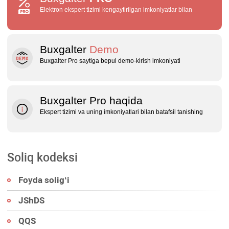
Elektron ekspert tizimi kengaytirilgan imkoniyatlar bilan
Buxgalter
Demo
Buxgalter Pro saytiga bepul demo‑kirish imkoniyati
Buxgalter Pro haqida
Ekspert tizimi va uning imkoniyatlari bilan batafsil tanishing
Soliq kodeksi
Foyda soligʻi
JShDS
QQS