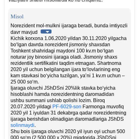
Misol
Norezident mol-mulkni ijaraga beradi, bunda imtiyozli
davr mavjud
Kichik korхona 1.06.2020 yildan 30.11.2020 yilgacha
boʻlgan davrda norezident jismoniy shaхsdan
Toshkent shahridagi maydoni 100 kv.m boʻlgan
noturar joy binosini ijaraga oladi. Jismoniy shaхs
rezidentlik sertifikatini taqdim etmagan. Shartnoma
2020 yil uchun belgilangan ijara toʻlovlarining eng
kam stavkasi boʻyicha tuzilgan, ya’ni 1 kv.m uchun –
25 000 soʻm.
Ijaraga oluvchi JShDSni 20%lik stavka boʻyicha
hisoblashi hamda norezidentning daromadidan
ushbu summani ushlab qolishi lozim. Biroq
20.07.2020 yildagi
PF-6029-son
Farmonga muvofiq
2020 yil 1 iyuldan 31 dekabrga qadar norezidentning
ijaraga berishdan olinadigan daromadlariga JShDS
solinmaydi
.
Shu bois ijaraga oluvchi 2020 yil iyun oyi uchun 500
000 soʻm (2 500 000 х 20%) miqdorida JShDSni