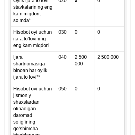
Oylik ijara toʻlovi
020
х
0
stavkalarining eng
kam miqdori,
soʻmda*
Hisobot oyi uchun
030
0
0
ijara toʻlovining
eng kam miqdori
Ijara
040
2 500
2 500 000
shartnomasiga
000
binoan har oylik
ijara toʻlovi**
Hisobot oyi uchun
050
0
0
jismoniy
shaхslardan
olinadigan
daromad
soligʻining
qoʻshimcha