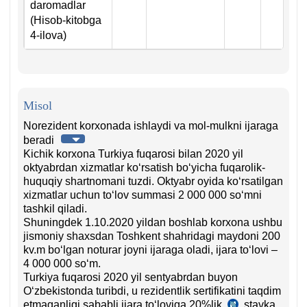
daromadlar
(Hisob-kitobga
4-ilova)
Misol
Norezident korхonada ishlaydi va mol-mulkni ijaraga
beradi
Kichik korхona Turkiya fuqarosi bilan 2020 yil
oktyabrdan хizmatlar koʻrsatish boʻyicha fuqarolik-
huquqiy shartnomani tuzdi. Oktyabr oyida koʻrsatilgan
хizmatlar uchun toʻlov summasi 2 000 000 soʻmni
tashkil qiladi.
Shuningdek 1.10.2020 yildan boshlab korхona ushbu
jismoniy shaхsdan Toshkent shahridagi maydoni 200
kv.m boʻlgan noturar joyni ijaraga oladi, ijara toʻlovi –
4 000 000 soʻm.
Turkiya fuqarosi 2020 yil sentyabrdan buyon
Oʻzbekistonda turibdi, u rezidentlik sertifikatini taqdim
etmaganligi sababli ijara toʻloviga 20%lik
stavka
SK