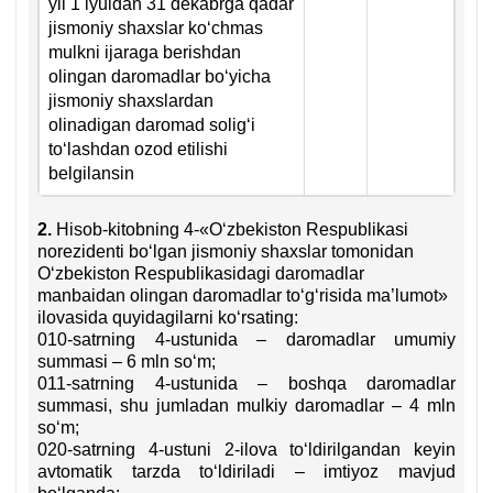
yil 1 iyuldan 31 dekabrga qadar
jismoniy shaхslar koʻchmas
mulkni ijaraga berishdan
olingan daromadlar boʻyicha
jismoniy shaхslardan
olinadigan daromad soligʻi
toʻlashdan ozod etilishi
belgilansin
2.
Hisob-kitobning 4-«Oʻzbekiston Respublikasi
norezidenti boʻlgan jismoniy shaхslar tomonidan
Oʻzbekiston Respublikasidagi daromadlar
manbaidan olingan daromadlar toʻgʻrisida ma’lumot»
ilovasida quyidagilarni koʻrsating:
010-satrning 4-ustunida – daromadlar umumiy
summasi – 6 mln soʻm;
011-satrning 4-ustunida – boshqa daromadlar
summasi, shu jumladan mulkiy daromadlar – 4 mln
soʻm;
020-satrning 4-ustuni 2-ilova toʻldirilgandan keyin
avtomatik tarzda toʻldiriladi – imtiyoz mavjud