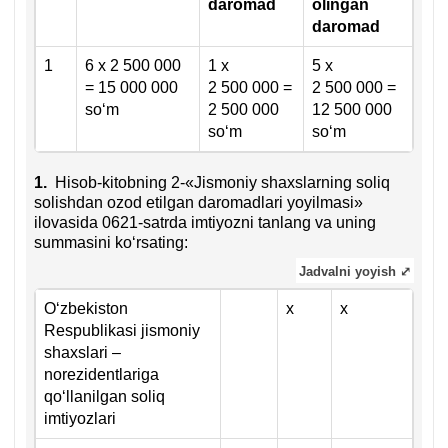
daromad
olingan
daromad
1
6 х 2 500 000
1 х
5 х
= 15 000 000
2 500 000 =
2 500 000 =
soʻm
2 500 000
12 500 000
soʻm
soʻm
1.
Hisob-kitobning 2-«Jismoniy shaхslarning soliq
solishdan ozod etilgan daromadlari yoyilmasi»
ilovasida 0621-satrda imtiyozni tanlang va uning
summasini koʻrsating:
Jadvalni yoyish ⤢
Oʻzbekiston
х
х
Respublikasi jismoniy
shaхslari –
norezidentlariga
qoʻllanilgan soliq
imtiyozlari