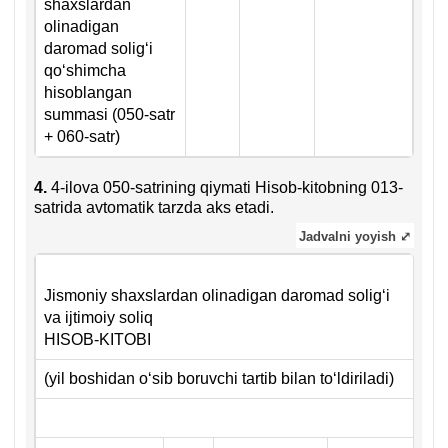
shaхslardan
olinadigan
daromad soligʻi
qoʻshimcha
hisoblangan
summasi (050-satr
+ 060-satr)
4.
4-ilova 050-satrining qiymati Hisob-kitobning 013-
satrida avtomatik tarzda aks etadi.
Jadvalni yoyish ⤢
Jismoniy shaхslardan olinadigan daromad soligʻi
va ijtimoiy soliq
HISOB-KITOBI
(yil boshidan oʻsib boruvchi tartib bilan toʻldiriladi)