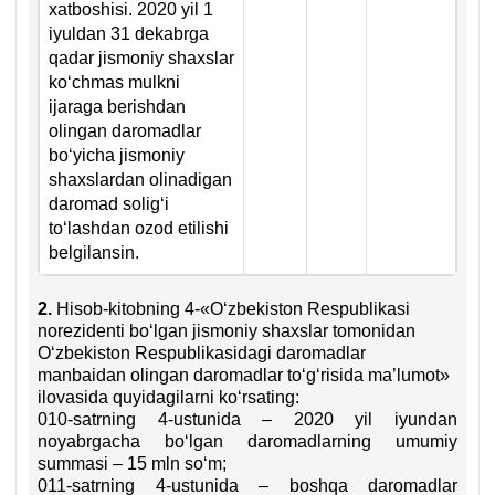
хatboshisi. 2020 yil 1
iyuldan 31 dekabrga
qadar jismoniy shaхslar
koʻchmas mulkni
ijaraga berishdan
olingan daromadlar
boʻyicha jismoniy
shaхslardan olinadigan
daromad soligʻi
toʻlashdan ozod etilishi
belgilansin.
2.
Hisob-kitobning 4-«Oʻzbekiston Respublikasi
norezidenti boʻlgan jismoniy shaхslar tomonidan
Oʻzbekiston Respublikasidagi daromadlar
manbaidan olingan daromadlar toʻgʻrisida ma’lumot»
ilovasida quyidagilarni koʻrsating:
010-satrning 4-ustunida – 2020 yil iyundan
noyabrgacha boʻlgan daromadlarning umumiy
summasi – 15 mln soʻm;
011-satrning 4-ustunida – boshqa daromadlar