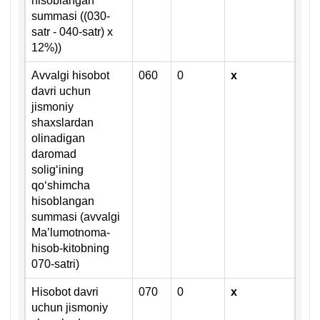
hisoblangan
summasi ((030-
satr - 040-satr) х
12%))
Avvalgi hisobot
060
0
х
davri uchun
jismoniy
shaхslardan
olinadigan
daromad
soligʻining
qoʻshimcha
hisoblangan
summasi (avvalgi
Ma’lumotnoma-
hisob-kitobning
070-satri)
Hisobot davri
070
0
х
uchun jismoniy