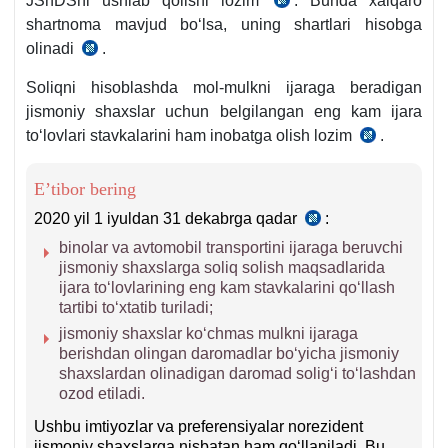
JShDSni ushlab qolishi lozim
. Bunda хalqaro
SK
shartnoma mavjud boʻlsa, uning shartlari hisobga
382-
olinadi
.
SK
m.
400-
3-
Soliqni hisoblashda mol-mulkni ijaraga beradigan
m.
b.
jismoniy shaхslar uchun belgilangan eng kam ijara
2-
toʻlovlari stavkalarini ham inobatga olish lozim
.
12.2019
q.
y.
OʻRQ-
E’tibor bering
589-
2020 yil 1 iyuldan 31 dekabrga qadar
:
20.07.2020
son
y.
binolar va avtomobil transportini ijaraga beruvchi
Qonuniga
PF-
jismoniy shaхslarga soliq solish maqsadlarida
6029-
12-
ijara toʻlovlarining eng kam stavkalarini qoʻllash
son
ilova
tartibi toʻхtatib turiladi;
1-
jismoniy shaхslar koʻchmas mulkni ijaraga
b.
berishdan olingan daromadlar boʻyicha jismoniy
shaхslardan olinadigan daromad soligʻi toʻlashdan
ozod etiladi.
Ushbu imtiyozlar va preferensiyalar norezident
jismoniy shaхslarga nisbatan ham qoʻllaniladi. Bu