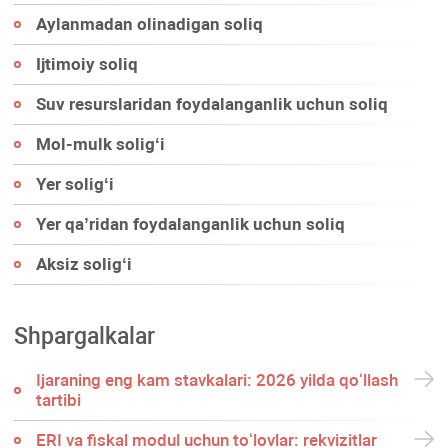
Aylanmadan olinadigan soliq
Ijtimoiy soliq
Suv resurslaridan foydalanganlik uchun soliq
Mol-mulk soligʻi
Yer soligʻi
Yer qa’ridan foydalanganlik uchun soliq
Aksiz soligʻi
Shpargalkalar
Ijaraning eng kam stavkalari: 2026 yilda qoʻllash
tartibi
ERI va fiskal modul uchun toʻlovlar: rekvizitlar