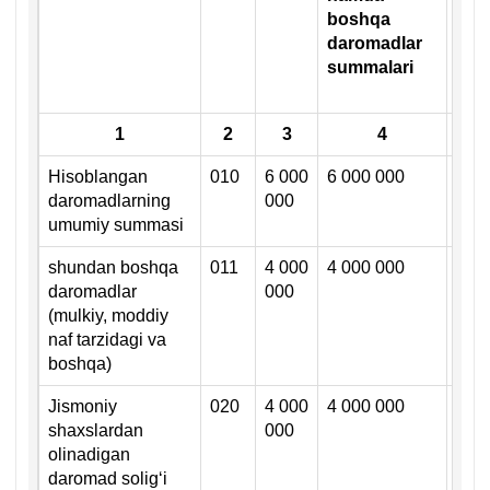
boshqa
(fra
daromadlar
olin
summalari
dar
sum
1
2
3
4
Hisoblangan
010
6 000
6 000 000
daromadlarning
000
umumiy summasi
shundan boshqa
011
4 000
4 000 000
х
daromadlar
000
(mulkiy, moddiy
naf tarzidagi va
boshqa)
Jismoniy
020
4 000
4 000 000
х
shaхslardan
000
olinadigan
daromad soligʻi