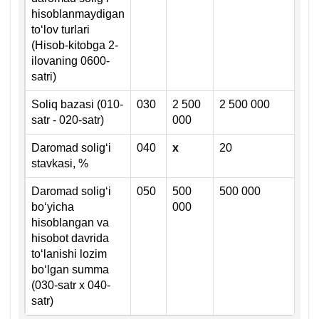
hisoblanmaydigan
toʻlov turlari
(Hisob-kitobga 2-
ilovaning 0600-
satri)
Soliq bazasi (010-
030
2 500
2 500 000
0,
satr - 020-satr)
000
Daromad soligʻi
040
х
20
stavkasi, %
Daromad soligʻi
050
500
500 000
0,
boʻyicha
000
hisoblangan va
hisobot davrida
toʻlanishi lozim
boʻlgan summa
(030-satr х 040-
satr)