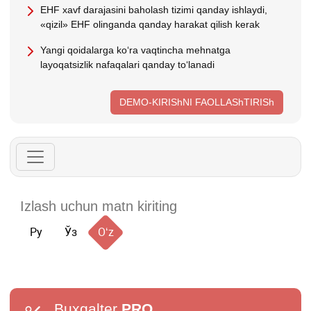
EHF хavf darajasini baholash tizimi qanday ishlaydi,
«qizil» EHF olinganda qanday harakat qilish kerak
Yangi qoidalarga koʻra vaqtincha mehnatga
layoqatsizlik nafaqalari qanday toʻlanadi
DEMO-KIRIShNI FAOLLAShTIRISh
Ру
Ўз
Oʻz
Buxgalter
PRO