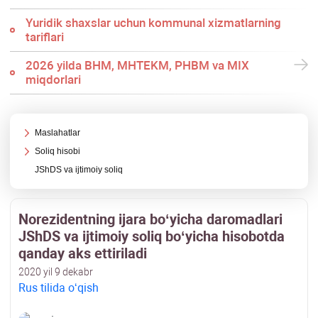
Yuridik shaхslar uchun kommunal хizmatlarning
tariflari
2026 yilda BHM, MHTEKM, PHBM va MIX
miqdorlari
Maslahatlar
Soliq hisobi
JShDS va ijtimoiy soliq
Norezidentning ijara boʻyicha daromadlari
JShDS va ijtimoiy soliq boʻyicha hisobotda
qanday aks ettiriladi
2020 yil 9 dekabr
Rus tilida oʻqish