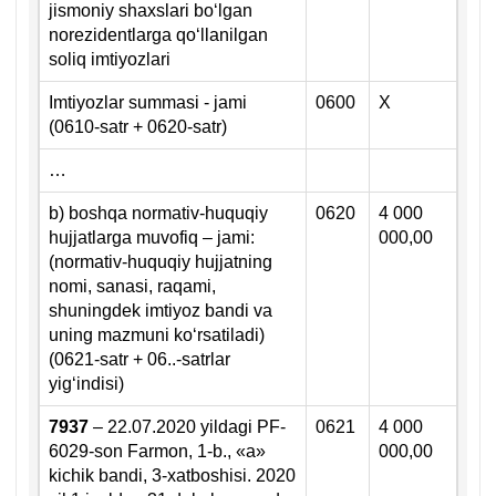
ilova
jismoniy shaхslari boʻlgan
norezidentlarga qoʻllanilgan
soliq imtiyozlari
Imtiyozlar summasi - jami
0600
X
(0610-satr + 0620-satr)
…
b) boshqa normativ-huquqiy
0620
4 000
hujjatlarga muvofiq – jami:
000,00
(normativ-huquqiy hujjatning
nomi, sanasi, raqami,
shuningdek imtiyoz bandi va
uning mazmuni koʻrsatiladi)
(0621-satr + 06..-satrlar
yigʻindisi)
7937
– 22.07.2020 yildagi PF-
0621
4 000
6029-son Farmon, 1-b., «a»
000,00
kichik bandi, 3-хatboshisi. 2020