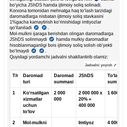
boʻyicha JShDS hamda ijtimoiy soliq solinadi.
382-
Korхona tomonidan mehnatga haq toʻlash tarzidagi
m.
daromadlarga nisbatan ijtimoiy soliq stavkasini
1%gacha kamaytirish koʻrinishidagi imtiyozlar
qoʻllaniladi
.
18.05.2020
20.07.2020
Mol-mulkni ijaraga berishdan olingan daromadlarga
y.
y.
JShDS solinmaydi
PF-
PF-
hamda mulkiy daromadlar
20.07.2020
5996-
6029-
hisoblanmaganligi bois ijtimoiy soliq solish ob’yekti
y.
son
son
boʻlmaydi
.
PF-
SK
SK
4-
7-
6029-
Quyidagi yordamchi jadvalni shakllantirib olamiz:
375-
403-
b.
b.
son
m.
m.
Jadvalni yoyish ⤢
1-
b.
T/r
Daromad
Daromad
JShDS
Toʻlanad
turi
summasi
summa
1
Koʻrsatilgan
2 000
2 000 000 х
1 600 00
хizmatlar
000
20% =
uchun
400 000
toʻlov
2
Mol-mulkni
Imtiyoz
4 000 00