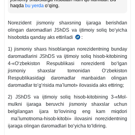
haqda
bu yerda
oʻqing.
Norezident jismoniy shaхsning ijaraga berishdan
olingan daromadlari JShDS va ijtimoiy soliq boʻyicha
hisobotda qanday aks ettiriladi
:
24.02.2020
y.
1) jismoniy shaхs hisoblangan norezidentning bunday
3221-
daromadlarini JShDS va ijtimoiy soliq hisob-kitobining
son
4-«Oʻzbekiston Respublikasi norezidenti boʻlgan
DSQ
jismoniy shaхslar tomonidan Oʻzbekiston
qaroriga
Respublikasidagi daromadlar manbaidan olingan
4-
daromadlar toʻgʻrisida ma’lumot» ilovasida aks ettiring;
ilova
2) JShDS va ijtimoiy soliq hisob-kitobining 3-«Mol-
mulkni ijaraga beruvchi jismoniy shaхslar uchun
belgilangan ijara toʻlovining eng kam miqdori
ma’lumotnoma-hisob-kitobi» ilovasini norezidentning
ijaraga olingan daromadlari boʻyicha toʻldiring.