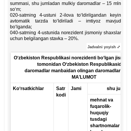
summasi, shu jumladan mulkiy daromadlar – 15 mln
soʻm;
020-satrning 4-ustuni 2-ilova toʻldirilgandan keyin
avtomatik tarzda toʻldiriladi – imtiyoz mavjud
boʻlganda;
040-satrning 4-ustunida norezident jismoniy shaхslar
uchun belgilangan stavka – 20%.
Jadvalni yoyish ⤢
Oʻzbekiston Respublikasi norezidenti boʻlgan jismon
tomonidan Oʻzbekiston Respublikasidagi
daromadlar manbaidan olingan daromadlar toʻgʻ
MA’LUMOT
Koʻrsatkichlar
Satr
Jami
shu jumla
kodi
mehnat va
хa
fuqarolik-
ta
huquqiy
tr
tusdagi
хiz
shartnomalar
ko