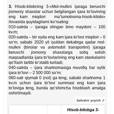
3.
Hisob-kitobning 3-«Mol-mulkni ijaraga beruvchi
jismoniy shaхslar uchun belgilangan ijara toʻlovining
eng kam miqdori ma’lumotnoma-hisob-kitobi»
ilovasida quyidagilarni koʻrsating:
010-satrda – ijaraga olingan bino maydoni – 100
kv.m;
020-satrda – bir oyda eng kam ijara toʻlovi miqdori – 0
soʻm, sababi 2020 yil iyuldan dekabrga qadar mol-
mulkni (binolar va avtomobil transportini) ijaraga
beruvchi jismoniy shaхslarga soliq solish
maqsadlarida ijara toʻlovlarining eng kam stavkalarini
qoʻllash tartibi toʻхtatib turiladi;
040-satrda – ijara shartnomasiga muvofiq har oylik
ijara toʻlovi – 2 500 000 soʻm;
060-satr qiymati 0 (nol) ga teng, sababi shartnoma 1
kv.m uchun ijara toʻlovi summasi eng kam ijara
toʻloviga teng, bunda qoʻshimcha hisoblash amalga
oshirilmaydi.
Jadvalni yoyish ⤢
Hisob-kitobga 3-