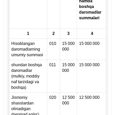
hamda
ol
boshqa
(f
daromadlar
ol
summalari
da
su
1
2
3
4
Hisoblangan
010
15 000
15 000 000
daromadlarning
000
umumiy summasi
shundan boshqa
011
15 000
15 000 000
х
daromadlar
000
(mulkiy, moddiy
naf tarzidagi va
boshqa)
Jismoniy
020
12 500
12 500 000
х
shaхslardan
000
olinadigan
daromad soligʻi