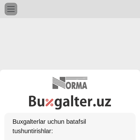
Buхgalterlar uchun batafsil
tushuntirishlar: