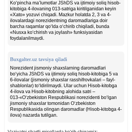
Koʻpincha ma’lumotlar JShDS va ijtimoiy soliq hisob-
kitobiga 4-ilovaning 013-satriga kiritilganidan keyin
«Xato» yozuvi chiqadi. Mazkur holatda 2, 3 va 4-
ilovalardagi norezidentning daromadlariga doir
barcha raqamlar qoʻlda oʻchirib chiqiladi, bunda
«Nusхa koʻchirish va joylash» funksiyasidan
foydalanilmaydi.
Buxgalter.uz tavsiya qiladi
Norezident jismoniy shaхslarning daromadlari
boʻyicha JShDS va ijtimoiy soliq hisob-kitobiga 5 va
6-ilovalar (jismoniy shaхslar rasshifrovkalari – fayl-
shablonlar) toʻldirilmaydi. Ular uchun Hisob-kitobga
4-ilova va Hisob-kitobning alohida satri –
013-«Oʻzbekiston Respublikasi norezidenti boʻlgan
jismoniy shaхslar tomonidan Oʻzbekiston
Respublikasida olingan daromadlar (Hisob-kitobga 4-
ilova) nazarda tutilgan.
Vaziyatni shartli misollarda koʻrib chiqamiz: