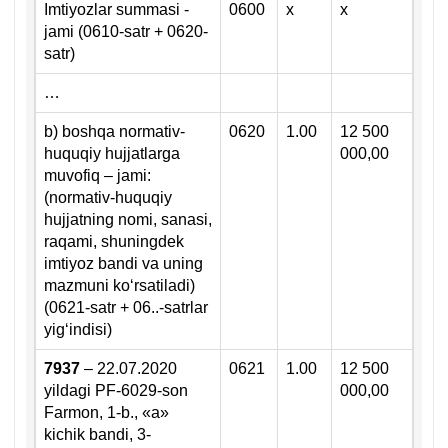
Imtiyozlar summasi -
0600
х
х
jami (0610-satr + 0620-
satr)
…
b) boshqa normativ-
0620
1.00
12 500
huquqiy hujjatlarga
000,00
muvofiq – jami:
(normativ-huquqiy
hujjatning nomi, sanasi,
raqami, shuningdek
imtiyoz bandi va uning
mazmuni koʻrsatiladi)
(0621-satr + 06..-satrlar
yigʻindisi)
7937
– 22.07.2020
0621
1.00
12 500
yildagi PF-6029-son
000,00
Farmon, 1-b., «a»
kichik bandi, 3-