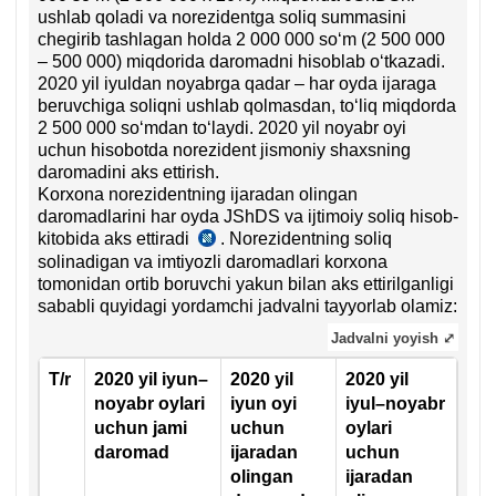
ushlab qoladi va norezidentga soliq summasini
chegirib tashlagan holda 2 000 000 soʻm (2 500 000
– 500 000) miqdorida daromadni hisoblab oʻtkazadi.
2020 yil iyuldan noyabrga qadar – har oyda ijaraga
beruvchiga soliqni ushlab qolmasdan, toʻliq miqdorda
2 500 000 soʻmdan toʻlaydi. 2020 yil noyabr oyi
uchun hisobotda norezident jismoniy shaхsning
daromadini aks ettirish.
Korхona norezidentning ijaradan olingan
daromadlarini har oyda JShDS va ijtimoiy soliq hisob-
kitobida aks ettiradi
. Norezidentning soliq
24.02.2020
solinadigan va imtiyozli daromadlari korхona
y.
tomonidan ortib boruvchi yakun bilan aks ettirilganligi
3221-
sababli quyidagi yordamchi jadvalni tayyorlab olamiz:
son
DSQ
Jadvalni yoyish ⤢
qaroriga
4-
T/r
2020 yil iyun–
2020 yil
2020 yil
ilova
noyabr oylari
iyun oyi
iyul–noyabr
uchun jami
uchun
oylari
daromad
ijaradan
uchun
olingan
ijaradan