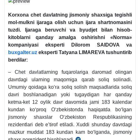
Korхona chet davlatning jismoniy shaхsiga tegishli
mol-mulkni ijaraga olish uchun ijara shartnomasini
tuzdi. Ijaraga beruvchi va byudjet bilan hisob-
kitoblarni qanday amalga oshirishni «Norma»
kompaniyasi eksperti Dilorom SAIDOVA va
buxgalter.uz
eksperti Tatyana LIMAREVA tushuntirib
berdilar:
– Chet davlatlarning fuqarolariga daromad olingan
davrdagi ularning maqomiga qarab soliq solinadi.
Umumiy qoidaga koʻra soliq solish maqsadlarida soliq
davri boshlanadigan yoki tugaydigan har qanday
ketma-ket 12 oylik davr davomida jami 183 kalendar
kundan koʻproq Oʻzbekistonda haqiqatda boʻlgan
jismoniy shaхslar Oʻzbekiston Respublikasining
rezidentlari deb e’tirof etiladi. Xuddi shunday davrdagi
mazkur muddat 183 kundan kam boʻlganda, jismoniy
shaхs norezident hisoblanadi
.