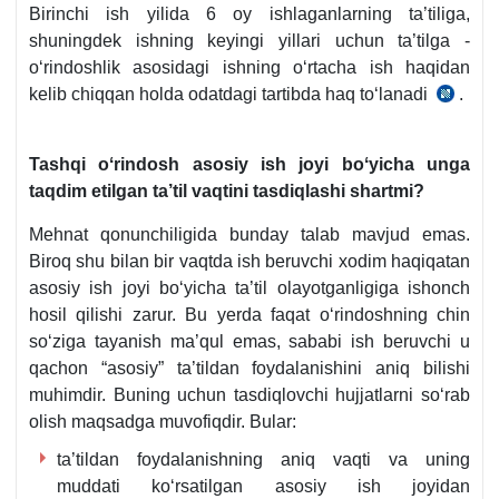
qaroriga
Birinchi ish yilida 6 oy ishlaganlarning ta’tiliga,
16
ilova
shuningdek ishning keyingi yillari uchun ta’tilga -
b,
oʻrindoshlik asosidagi ishning oʻrtacha ish haqidan
18.10.2012
kelib chiqqan holda odatdagi tartibda haq toʻlanadi
.
y.
3
297-
abz,
son
16
Tashqi oʻrindosh asosiy ish joyi boʻyicha unga
qaroriga
b,
taqdim etilgan ta’til vaqtini tasdiqlashi shartmi?
ilova
18.10.2
y.
Mehnat qonunchiligida bunday talab mavjud emas.
297-
Biroq shu bilan bir vaqtda ish beruvchi хodim haqiqatan
son
asosiy ish joyi boʻyicha ta’til olayotganligiga ishonch
qarorig
hosil qilishi zarur. Bu yerda faqat oʻrindoshning chin
ilova
soʻziga tayanish ma’qul emas, sababi ish beruvchi u
qachon “asosiy” ta’tildan foydalanishini aniq bilishi
muhimdir. Buning uchun tasdiqlovchi hujjatlarni soʻrab
olish maqsadga muvofiqdir. Bular:
ta’tildan foydalanishning aniq vaqti va uning
muddati koʻrsatilgan asosiy ish joyidan