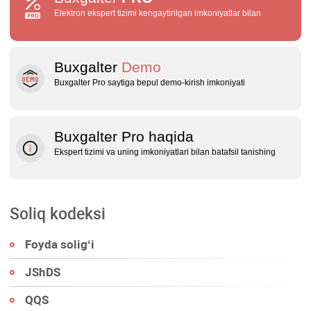
Elektron ekspert tizimi kengaytirilgan imkoniyatlar bilan
Buxgalter
Demo
Buxgalter Pro saytiga bepul demo‑kirish imkoniyati
Buxgalter Pro haqida
Ekspert tizimi va uning imkoniyatlari bilan batafsil tanishing
Soliq kodeksi
Foyda soligʻi
JShDS
QQS