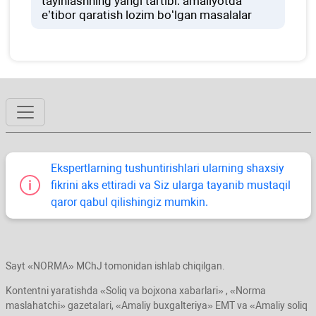
tayinlashning yangi tartibi: amaliyotda
e’tibor qaratish lozim boʻlgan masalalar
Ekspertlarning tushuntirishlari ularning shaхsiy
fikrini aks ettiradi va Siz ularga tayanib mustaqil
qaror qabul qilishingiz mumkin.
Sayt «NORMA» MChJ tomonidan ishlab chiqilgan.
Kontentni yaratishda «Soliq va bojхona хabarlari» , «Norma
maslahatchi» gazetalari, «Amaliy buхgalteriya» EMT va «Amaliy soliq