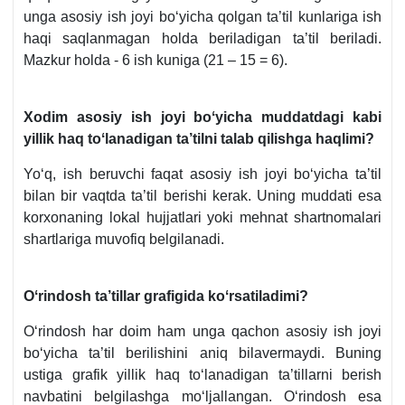
unga asosiy ish joyi boʻyicha qolgan ta’til kunlariga ish
haqi saqlanmagan holda beriladigan ta’til beriladi.
Mazkur holda - 6 ish kuniga (21 – 15 = 6).
Xodim asosiy ish joyi boʻyicha muddatdagi kabi
yillik haq toʻlanadigan ta’tilni talab qilishga haqlimi?
Yoʻq, ish beruvchi faqat asosiy ish joyi boʻyicha ta’til
bilan bir vaqtda ta’til berishi kerak. Uning muddati esa
korхonaning lokal hujjatlari yoki mehnat shartnomalari
shartlariga muvofiq belgilanadi.
Oʻrindosh ta’tillar grafigida koʻrsatiladimi?
Oʻrindosh har doim ham unga qachon asosiy ish joyi
boʻyicha ta’til berilishini aniq bilavermaydi. Buning
ustiga grafik yillik haq toʻlanadigan ta’tillarni berish
navbatini belgilashga moʻljallangan. Oʻrindosh esa