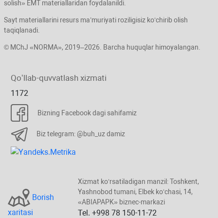
solish» EMT materiallaridan foydalanildi.
Sayt materiallarini resurs ma’muriyati roziligisiz koʻchirib olish
taqiqlanadi.
© MChJ «NORMA», 2019–2026. Barcha huquqlar himoyalangan.
Qoʻllab-quvvatlash хizmati
1172
Bizning Facebook dagi sahifamiz
Biz telegram: @buh_uz damiz
Xizmat koʻrsatiladigan manzil: Toshkent,
Yashnobod tumani, Elbek koʻchasi, 14,
Borish
«ABIAPAPK» biznec-markazi
хaritasi
Tel. +998 78 150-11-72