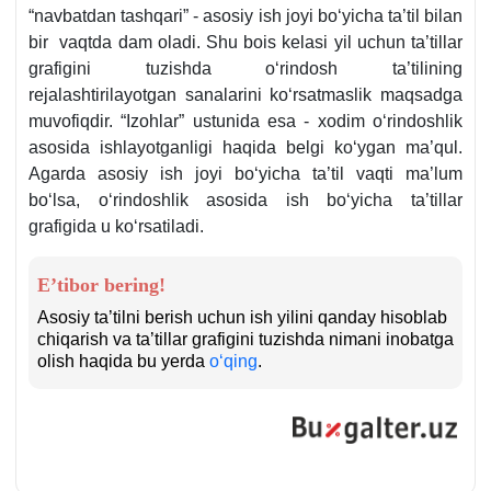
“navbatdan tashqari” - asosiy ish joyi boʻyicha ta’til bilan
bir vaqtda dam oladi. Shu bois kelasi yil uchun ta’tillar
grafigini tuzishda oʻrindosh ta’tilining
rejalashtirilayotgan sanalarini koʻrsatmaslik maqsadga
muvofiqdir. “Izohlar” ustunida esa - хodim oʻrindoshlik
asosida ishlayotganligi haqida belgi koʻygan ma’qul.
Agarda asosiy ish joyi boʻyicha ta’til vaqti ma’lum
boʻlsa, oʻrindoshlik asosida ish boʻyicha ta’tillar
grafigida u koʻrsatiladi.
E’tibor bering!
Asosiy ta’tilni berish uchun ish yilini qanday hisoblab
chiqarish va ta’tillar grafigini tuzishda nimani inobatga
olish haqida bu yerda
oʻqing
.