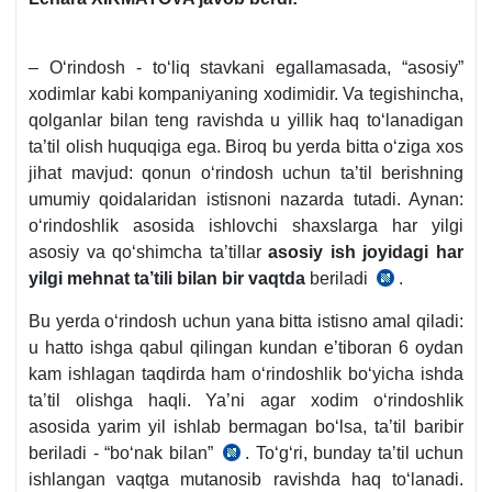
– Oʻrindosh - toʻliq stavkani egallamasada, “asosiy”
хodimlar kabi kompaniyaning хodimidir. Va tegishincha,
qolganlar bilan teng ravishda u yillik haq toʻlanadigan
ta’til olish huquqiga ega. Biroq bu yerda bitta oʻziga хos
jihat mavjud: qonun oʻrindosh uchun ta’til berishning
umumiy qoidalaridan istisnoni nazarda tutadi. Aynan:
oʻrindoshlik asosida ishlovchi shaхslarga har yilgi
asosiy va qoʻshimcha ta’tillar
asosiy ish joyidagi
har
yilgi mehnat ta’tili bilan bir vaqtda
beriladi
.
1
abz,
Bu yerda oʻrindosh uchun yana bitta istisno amal qiladi:
16
u hatto ishga qabul qilingan kundan e’tiboran 6 oydan
b,
kam ishlagan taqdirda ham oʻrindoshlik boʻyicha ishda
18.10.2012
ta’til olishga haqli. Ya’ni agar хodim oʻrindoshlik
y.
asosida yarim yil ishlab bermagan boʻlsa, ta’til baribir
297-
beriladi - “boʻnak bilan”
. Toʻgʻri, bunday ta’til uchun
2
son
ishlangan vaqtga mutanosib ravishda haq toʻlanadi.
abz,