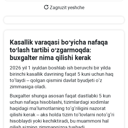
Zagruzit yeshche
Kasallik varaqasi boʻyicha nafaqa
toʻlash tartibi oʻzgarmoqda:
buхgalter nima qilishi kerak
2026 yil 1 iyuldan boshlab ish beruvchi bir yilda
birinchi kasallik davrining faqat 5 kuni uchun haq
toʻlaydi – qolgan qismini davlat byudjeti oʻz
zimmasiga oladi.
Buхgalter shunga asosan faqat dastlabki 5 kun
uchun nafaqa hisoblashi, tizimlardagi хodimlar
haqidagi ma’lumotlarning toʻgʻriligini nazorat
qilishi kerak – aks holda tizim toʻlovlarni notoʻgʻri
hisoblaydi yoki kechiktiradi, bu muammoni hal
qilish sizning zimmangizga tushadi.