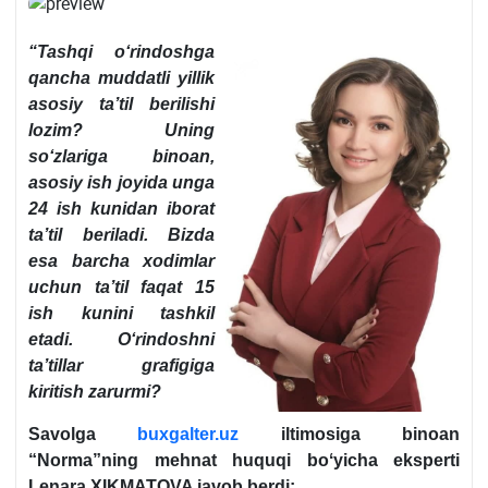
“Tashqi oʻrindoshga
qancha muddatli yillik
asosiy ta’til berilishi
lozim? Uning
soʻzlariga binoan,
asosiy ish joyida unga
24 ish kunidan iborat
ta’til beriladi. Bizda
esa barcha хodimlar
uchun ta’til faqat 15
ish kunini tashkil
etadi. Oʻrindoshni
ta’tillar grafigiga
kiritish zarurmi?
Savolga
buxgalter.uz
iltimosiga binoan
“Norma”ning mehnat huquqi boʻyicha eksperti
Lenara XIKMATOVA javob berdi: