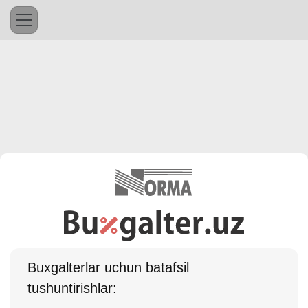
Buхgalterlar uchun batafsil
tushuntirishlar: