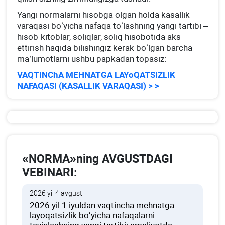
Yangi normalarni hisobga olgan holda kasallik
varaqasi boʻyicha nafaqa toʻlashning yangi tartibi –
hisob-kitoblar, soliqlar, soliq hisobotida aks
ettirish haqida bilishingiz kerak boʻlgan barcha
ma’lumotlarni ushbu papkadan topasiz:
VAQTINChA MEHNATGA LAYoQATSIZLIK
NAFAQASI (KASALLIK VARAQASI) > >
«NORMA»ning AVGUSTDAGI
VEBINARI:
2026 yil 4 avgust
2026 yil 1 iyuldan vaqtincha mehnatga
layoqatsizlik boʻyicha nafaqalarni