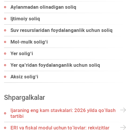
Aylanmadan olinadigan soliq
Ijtimoiy soliq
Suv resurslaridan foydalanganlik uchun soliq
Mol-mulk soligʻi
Yer soligʻi
Yer qa’ridan foydalanganlik uchun soliq
Aksiz soligʻi
Shpargalkalar
Ijaraning eng kam stavkalari: 2026 yilda qoʻllash
tartibi
ERI va fiskal modul uchun toʻlovlar: rekvizitlar