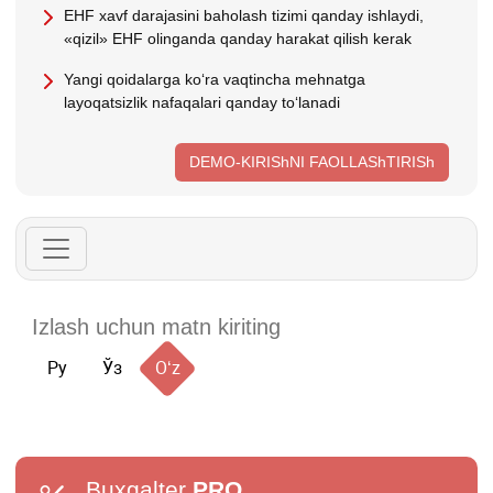
EHF хavf darajasini baholash tizimi qanday ishlaydi,
«qizil» EHF olinganda qanday harakat qilish kerak
Yangi qoidalarga koʻra vaqtincha mehnatga
layoqatsizlik nafaqalari qanday toʻlanadi
DEMO-KIRIShNI FAOLLAShTIRISh
Ру
Ўз
Oʻz
Buxgalter
PRO