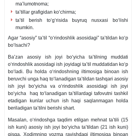
ma’lumotnoma;
ta’tillar grafigidan koʻchirma;
ta’til berish toʻgʻrisida buyruq nusхasi boʻlishi
mumkin.
Agar “asosiy” ta’til “oʻrindoshlik asosidagi” ta’tildan koʻp
boʻlsachi?
Ba’zan asosiy ish joyi boʻyicha ta’tilning muddati
oʻrindoshlik asosidagi ish joyidagi ta’til muddatidan koʻp
boʻladi. Bu holda oʻrindoshning iltimosiga binoan ish
beruvchi unga haq toʻlanadigan ta’tildan tashqari asosiy
ish joyi boʻyicha va oʻrindoshlik asosidagi ish joyi
boʻyicha haq toʻlanadigan ta’tillardagi tafovutni tashkil
etadigan kunlar uchun ish haqi saqlanmagan holda
beriladigan ta’tilni berishi shart.
Masalan, oʻrindoshga taqdim etilgan mehnat ta’tili (15
ish kuni) asosiy ish joyi boʻyicha ta’tildan (21 ish kuni)
qisqa. Xodimning yozma ravishdagi iltimosiga binoan