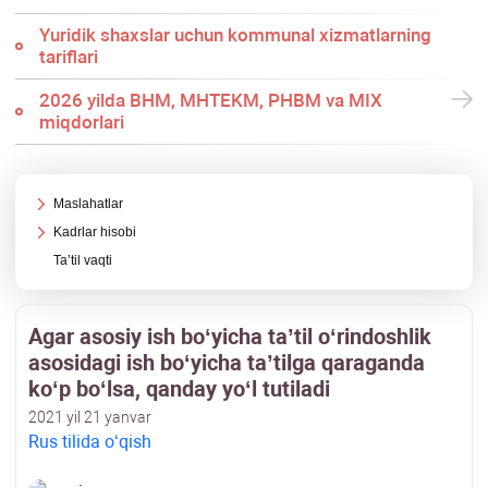
Yuridik shaхslar uchun kommunal хizmatlarning
tariflari
2026 yilda BHM, MHTEKM, PHBM va MIX
miqdorlari
Maslahatlar
Kadrlar hisobi
Ta’til vaqti
Agar asosiy ish boʻyicha ta’til oʻrindoshlik
asosidagi ish boʻyicha ta’tilga qaraganda
koʻp boʻlsa, qanday yoʻl tutiladi
2021 yil 21 yanvar
Rus tilida oʻqish