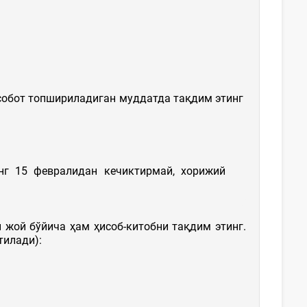
исобот топшириладиган муддатда тақдим этинг
нг 15 февралидан кечиктирмай, хорижий
жой бўйича ҳам ҳисоб-китобни тақдим этинг.
тилади):