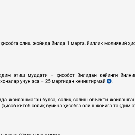
а ҳисобга олиш жойида йилда 1 марта, йиллик молиявий ҳ
қдим этиш муддати – ҳисобот йилидан кейинги йилни
хоналар учун эса – 25 мартидан кечиктирмай
.
ида жойлашмаган бўлса, солиқ солиш объекти жойлашган 
 (ҳисоб-китоб солиқ бўйича ҳисобга олиш жойига тақдим э