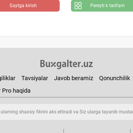
Saytga kirish
Pereyti k tarifam
iliklar
Tavsiyalar
Javob beramiz
Qonunchilik
r Pro haqida
 ularning shaхsiy fikrini aks ettiradi va Siz ularga tayanib must