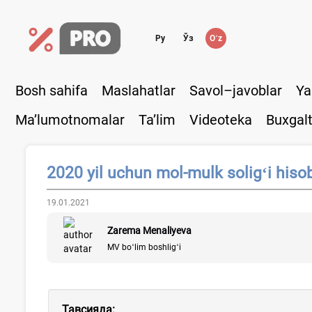
Ру
Ўз
Oʻz
Bosh sahifa
Maslahatlar
Savol–javoblar
Ya
Ma’lumotnomalar
Ta’lim
Videoteka
Buxgalt
2020 yil uchun mol-mulk soligʻi hisob
19.01.2021
Zarema Menaliyeva
MV boʻlim boshligʻi
Тавсияда: