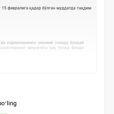
г 15 февралига қадар бўлган муддатда тақдим
 ва ходимларининг умумий сонида бундай
 шахсларнинг меҳнатига ҳақ тўлаш фонди
oʻling