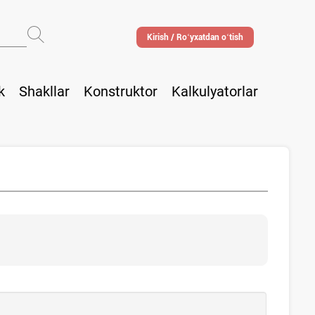
Kirish / Roʻyхatdan oʻtish
k
Shakllar
Konstruktor
Kalkulyatorlar