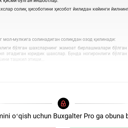
к қисми бўлган иншоотлар.
хслар солиқ ҳисоботини ҳисобот йилидан кейинги йилнин
 мол-мулкига солинадиган солиқдан озод қилинади:
нлиги бўлган шахсларнинг жамоат бирлашмалари бўлган
л этадиган юридик шахслар. Бунда ногиронлиги бўлган
ини ташкил этиши...
ini oʻqish uchun Buxgalter Pro ga obuna b