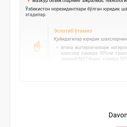
мазкур объектларнинг ажралмас технологи
Ўзбекистон норезидентлари бўлган юридик ша
этадилар.
Эслатиб ўтамиз
Қуйидагилар юридик шахсларнинг
ягона иштирокчилари ногиро
шахслар камида 50%ни ташки
умумий МҲТФнинг камида 50%
Davom