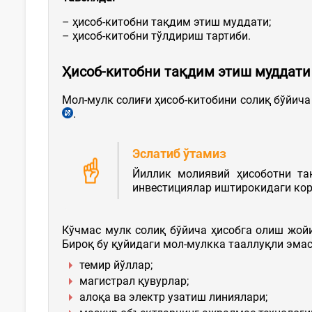
– ҳисоб-китобни тақдим этиш муддати;
– ҳисоб-китобни тўлдириш тартиби.
Ҳисоб-китобни тақдим этиш муддати
Мол-мулк солиғи ҳисоб-китобини солиқ бўйич
.
Эслатиб ўтамиз
Йиллик молиявий ҳисоботни та
инвестициялар иштирокидаги кор
Кўчмас мулк солиқ бўйича ҳисобга олиш жой
Бироқ бу қуйидаги мол-мулкка тааллуқли эмас
темир йўллар;
магистрал қувурлар;
алоқа ва электр узатиш линиялари;