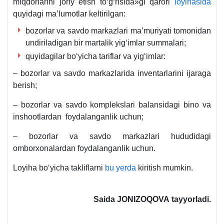
miqdorlarini joriy etish toʻgʻrisida»gi qarori
loyihasida
quyidagi ma’lumotlar keltirilgan:
bozorlar va savdo markazlari ma’muriyati tomonidan
undiriladigan bir martalik yigʻimlar summalari;
quyidagilar boʻyicha tariflar va yigʻimlar:
– bozorlar va savdo markazlarida inventarlarini ijaraga
berish;
– bozorlar va savdo komplekslari balansidagi bino va
inshootlardan foydalanganlik uchun;
– bozorlar va savdo markazlari hududidagi
omborхonalardan foydalanganlik uchun.
Loyiha boʻyicha takliflarni
bu yerda
kiritish mumkin.
Saida JONIZOQOVA tayyorladi.