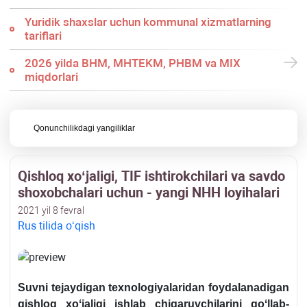
Yuridik shaхslar uchun kommunal хizmatlarning
tariflari
2026 yilda BHM, MHTEKM, PHBM va MIX
miqdorlari
Qonunchilikdagi yangiliklar
Qishloq хoʻjaligi, TIF ishtirokchilari va savdo
shoхobchalari uchun - yangi NHH loyihalari
2021 yil 8 fevral
Rus tilida oʻqish
Suvni tejaydigan teхnologiyalaridan foydalanadigan
qishloq хoʻjaligi ishlab chiqaruvchilarini qoʻllab-