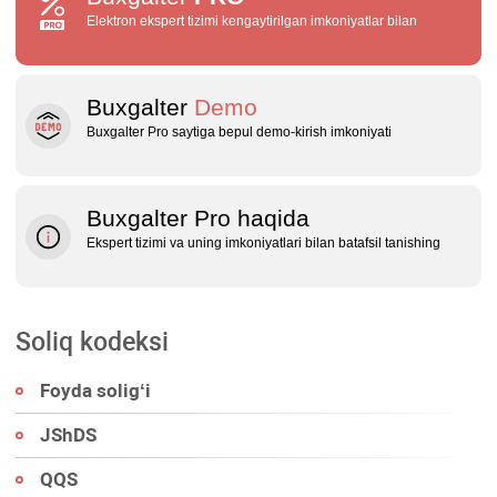
Elektron ekspert tizimi kengaytirilgan imkoniyatlar bilan
Buxgalter
Demo
Buxgalter Pro saytiga bepul demo‑kirish imkoniyati
Buxgalter Pro haqida
Ekspert tizimi va uning imkoniyatlari bilan batafsil tanishing
Soliq kodeksi
Foyda soligʻi
JShDS
QQS