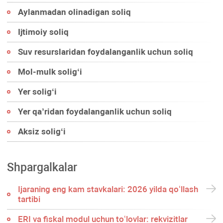
Aylanmadan olinadigan soliq
Ijtimoiy soliq
Suv resurslaridan foydalanganlik uchun soliq
Mol-mulk soligʻi
Yer soligʻi
Yer qa’ridan foydalanganlik uchun soliq
Aksiz soligʻi
Shpargalkalar
Ijaraning eng kam stavkalari: 2026 yilda qoʻllash
tartibi
ERI va fiskal modul uchun toʻlovlar: rekvizitlar