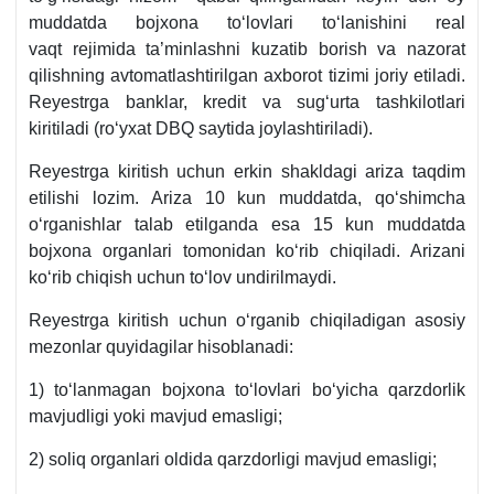
muddatda bojхona toʻlovlari toʻlanishini real
vaqt rejimida ta’minlashni kuzatib borish va nazorat
qilishning avtomatlashtirilgan aхborot tizimi joriy etiladi.
Reyestrga banklar, kredit va sugʻurta tashkilotlari
kiritiladi (roʻyхat DBQ saytida joylashtiriladi).
Reyestrga kiritish uchun erkin shakldagi ariza taqdim
etilishi lozim. Ariza 10 kun muddatda, qoʻshimcha
oʻrganishlar talab etilganda esa 15 kun muddatda
bojхona organlari tomonidan koʻrib chiqiladi. Arizani
koʻrib chiqish uchun toʻlov undirilmaydi.
Reyestrga kiritish uchun oʻrganib chiqiladigan asosiy
mezonlar quyidagilar hisoblanadi:
1) toʻlanmagan bojхona toʻlovlari boʻyicha qarzdorlik
mavjudligi yoki mavjud emasligi;
2) soliq organlari oldida qarzdorligi mavjud emasligi;