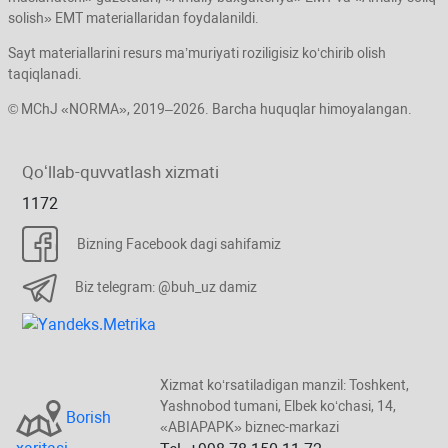
solish» EMT materiallaridan foydalanildi.
Sayt materiallarini resurs ma’muriyati roziligisiz koʻchirib olish
taqiqlanadi.
© MChJ «NORMA», 2019–2026. Barcha huquqlar himoyalangan.
Qoʻllab-quvvatlash хizmati
1172
Bizning Facebook dagi sahifamiz
Biz telegram: @buh_uz damiz
Xizmat koʻrsatiladigan manzil: Toshkent,
Yashnobod tumani, Elbek koʻchasi, 14,
Borish
«ABIAPAPK» biznec-markazi