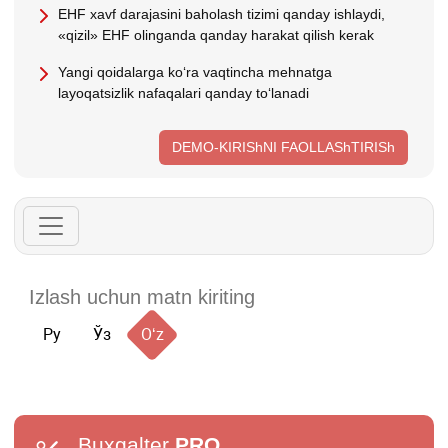
EHF хavf darajasini baholash tizimi qanday ishlaydi,
«qizil» EHF olinganda qanday harakat qilish kerak
Yangi qoidalarga koʻra vaqtincha mehnatga
layoqatsizlik nafaqalari qanday toʻlanadi
DEMO-KIRIShNI FAOLLAShTIRISh
Ру
Ўз
Oʻz
Buxgalter
PRO