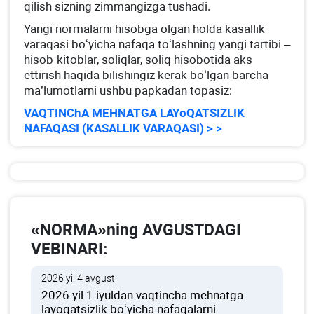
qilish sizning zimmangizga tushadi.
Yangi normalarni hisobga olgan holda kasallik
varaqasi boʻyicha nafaqa toʻlashning yangi tartibi –
hisob-kitoblar, soliqlar, soliq hisobotida aks
ettirish haqida bilishingiz kerak boʻlgan barcha
ma’lumotlarni ushbu papkadan topasiz:
VAQTINChA MEHNATGA LAYoQATSIZLIK
NAFAQASI (KASALLIK VARAQASI) > >
«NORMA»ning AVGUSTDAGI
VEBINARI:
2026 yil 4 avgust
2026 yil 1 iyuldan vaqtincha mehnatga
layoqatsizlik boʻyicha nafaqalarni