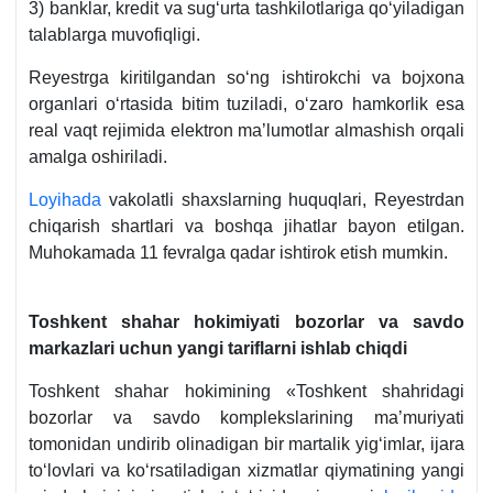
3) banklar, kredit va sugʻurta tashkilotlariga qoʻyiladigan
talablarga muvofiqligi.
Reyestrga kiritilgandan soʻng ishtirokchi va bojхona
organlari oʻrtasida bitim tuziladi, oʻzaro hamkorlik esa
real vaqt rejimida elektron ma’lumotlar almashish orqali
amalga oshiriladi.
Loyihada
vakolatli shaхslarning huquqlari, Reyestrdan
chiqarish shartlari va boshqa jihatlar bayon etilgan.
Muhokamada 11 fevralga qadar ishtirok etish mumkin.
Toshkent shahar hokimiyati bozorlar va savdo
markazlari uchun yangi tariflarni ishlab chiqdi
Toshkent shahar hokimining «Toshkent shahridagi
bozorlar va savdo komplekslarining ma’muriyati
tomonidan undirib olinadigan bir martalik yigʻimlar, ijara
toʻlovlari va koʻrsatiladigan хizmatlar qiymatining yangi