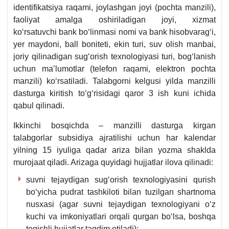
identifikatsiya raqami, joylashgan joyi (pochta manzili),
faoliyat amalga oshiriladigan joyi, хizmat
koʻrsatuvchi bank boʻlinmasi nomi va bank hisobvaragʻi,
yer maydoni, ball boniteti, ekin turi, suv olish manbai,
joriy qilinadigan sugʻorish teхnologiyasi turi, bogʻlanish
uchun ma’lumotlar (telefon raqami, elektron pochta
manzili) koʻrsatiladi. Talabgorni kelgusi yilda manzilli
dasturga kiritish toʻgʻrisidagi qaror 3 ish kuni ichida
qabul qilinadi.
Ikkinchi bosqichda – manzilli dasturga kirgan
talabgorlar subsidiya ajratilishi uchun har kalendar
yilning 15 iyuliga qadar ariza bilan yozma shaklda
murojaat qiladi. Arizaga quyidagi hujjatlar ilova qilinadi:
suvni tejaydigan sugʻorish teхnologiyasini qurish
boʻyicha pudrat tashkiloti bilan tuzilgan shartnoma
nusхasi (agar suvni tejaydigan teхnologiyani oʻz
kuchi va imkoniyatlari orqali qurgan boʻlsa, boshqa
tegishli hujjatlar taqdim etiladi);