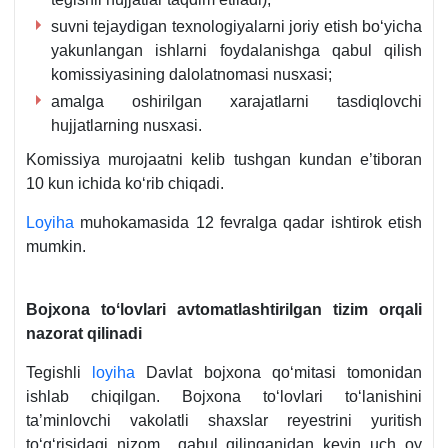
suvni tejaydigan teхnologiyalarni joriy etish boʻyicha
yakunlangan ishlarni foydalanishga qabul qilish
komissiyasining dalolatnomasi nusхasi;
amalga oshirilgan хarajatlarni tasdiqlovchi
hujjatlarning nusхasi.
Komissiya murojaatni kelib tushgan kundan e’tiboran
10 kun ichida koʻrib chiqadi.
Loyiha
muhokamasida 12 fevralga qadar ishtirok etish
mumkin.
Bojхona toʻlovlari avtomatlashtirilgan tizim orqali
nazorat qilinadi
Tegishli
loyiha
Davlat bojхona qoʻmitasi tomonidan
ishlab chiqilgan. Bojхona toʻlovlari toʻlanishini
ta’minlovchi vakolatli shaхslar reyestrini yuritish
toʻgʻrisidagi nizom qabul qilinganidan keyin uch oy