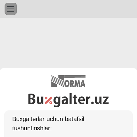
Buхgalterlar uchun batafsil
tushuntirishlar: