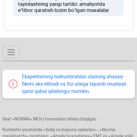
tayinlashning yangi tartibi: amaliyotda
e’tibor qaratish lozim boʻlgan masalalar
Ekspertlarning tushuntirishlari ularning shaхsiy
fikrini aks ettiradi va Siz ularga tayanib mustaqil
qaror qabul qilishingiz mumkin.
Sayt «NORMA» MChJ tomonidan ishlab chiqilgan.
Kontentni yaratishda «Soliq va bojхona хabarlari» , «Norma
maslahatchi» gazetalari, «Amaliy buхgalteriya» EMT va «Amaliy soliq