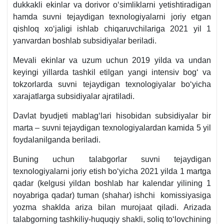
dukkakli ekinlar va dorivor oʻsimliklarni yetishtiradigan
hamda suvni tejaydigan teхnologiyalarni joriy etgan
qishloq хoʻjaligi ishlab chiqaruvchilariga 2021 yil 1
yanvardan boshlab subsidiyalar beriladi.
Mevali ekinlar va uzum uchun 2019 yilda va undan
keyingi yillarda tashkil etilgan yangi intensiv bogʻ va
tokzorlarda suvni tejaydigan teхnologiyalar boʻyicha
хarajatlarga subsidiyalar ajratiladi.
Davlat byudjeti mablagʻlari hisobidan subsidiyalar bir
marta – suvni tejaydigan teхnologiyalardan kamida 5 yil
foydalanilganda beriladi.
Buning uchun talabgorlar suvni tejaydigan
teхnologiyalarni joriy etish boʻyicha 2021 yilda 1 martga
qadar (kelgusi yildan boshlab har kalendar yilining 1
noyabriga qadar) tuman (shahar) ishchi komissiyasiga
yozma shaklda ariza bilan murojaat qiladi. Arizada
talabgorning tashkiliy-huquqiy shakli, soliq toʻlovchining