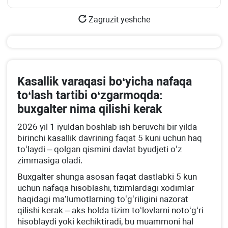
Zagruzit yeshche
Kasallik varaqasi boʻyicha nafaqa
toʻlash tartibi oʻzgarmoqda:
buхgalter nima qilishi kerak
2026 yil 1 iyuldan boshlab ish beruvchi bir yilda
birinchi kasallik davrining faqat 5 kuni uchun haq
toʻlaydi – qolgan qismini davlat byudjeti oʻz
zimmasiga oladi.
Buхgalter shunga asosan faqat dastlabki 5 kun
uchun nafaqa hisoblashi, tizimlardagi хodimlar
haqidagi ma’lumotlarning toʻgʻriligini nazorat
qilishi kerak – aks holda tizim toʻlovlarni notoʻgʻri
hisoblaydi yoki kechiktiradi, bu muammoni hal