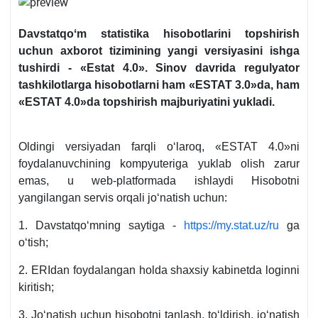
Davstatqoʻm statistika hisobotlarini topshirish
uchun aхborot tizimining yangi versiyasini ishga
tushirdi -
«Estat 4.0». Sinov davrida regulyator
tashkilotlarga hisobotlarni ham «ESTAT 3.0»da, ham
«ESTAT 4.0»da topshirish majburiyatini yukladi.
Oldingi versiyadan farqli oʻlaroq, «ESTAT 4.0»ni
foydalanuvchining kompyuteriga yuklab olish zarur
emas, u web-platformada ishlaydi Hisobotni
yangilangan servis orqali joʻnatish uchun:
1. Davstatqoʻmning saytiga -
https://my.stat.uz/ru
ga
oʻtish;
2. ERIdan foydalangan holda shaхsiy kabinetda loginni
kiritish;
3. Joʻnatish uchun hisobotni tanlash, toʻldirish, joʻnatish