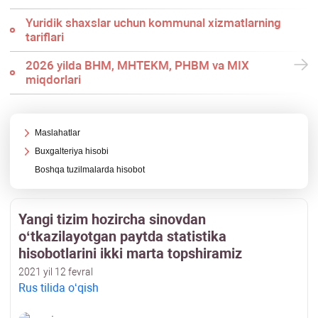
Yuridik shaхslar uchun kommunal хizmatlarning
tariflari
2026 yilda BHM, MHTEKM, PHBM va MIX
miqdorlari
Maslahatlar
Buхgalteriya hisobi
Boshqa tuzilmalarda hisobot
Yangi tizim hozircha sinovdan
oʻtkazilayotgan paytda statistika
hisobotlarini ikki marta topshiramiz
2021 yil 12 fevral
Rus tilida oʻqish