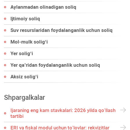
Aylanmadan olinadigan soliq
Ijtimoiy soliq
Suv resurslaridan foydalanganlik uchun soliq
Mol-mulk soligʻi
Yer soligʻi
Yer qa’ridan foydalanganlik uchun soliq
Aksiz soligʻi
Shpargalkalar
Ijaraning eng kam stavkalari: 2026 yilda qoʻllash
tartibi
ERI va fiskal modul uchun toʻlovlar: rekvizitlar