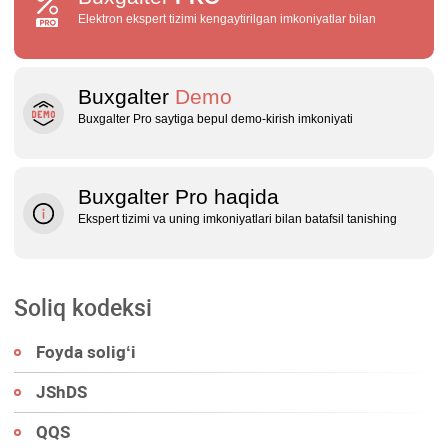
Elektron ekspert tizimi kengaytirilgan imkoniyatlar bilan
Buxgalter
Demo
Buxgalter Pro saytiga bepul demo‑kirish imkoniyati
Buxgalter Pro haqida
Ekspert tizimi va uning imkoniyatlari bilan batafsil tanishing
Soliq kodeksi
Foyda soligʻi
JShDS
QQS