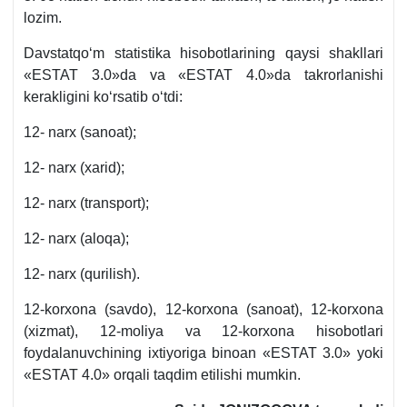
lozim.
Davstatqoʻm statistika hisobotlarining qaysi shakllari
«ESTAT 3.0»da va «ESTAT 4.0»da takrorlanishi
kerakligini koʻrsatib oʻtdi:
12- narx (sanoat);
12- narx (xarid);
12- narx (transport);
12- narx (aloqa);
12- narx (qurilish).
12-korxona (savdo), 12-korxona (sanoat), 12-korxona
(xizmat), 12-moliya va 12-korxona hisobotlari
foydalanuvchining iхtiyoriga binoan «ESTAT 3.0» yoki
«ESTAT 4.0» orqali taqdim etilishi mumkin.