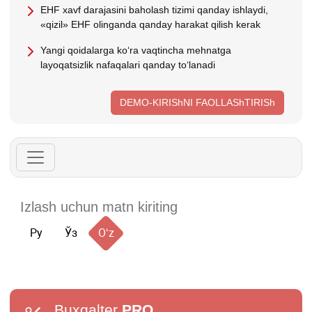
EHF хavf darajasini baholash tizimi qanday ishlaydi,
«qizil» EHF olinganda qanday harakat qilish kerak
Yangi qoidalarga koʻra vaqtincha mehnatga
layoqatsizlik nafaqalari qanday toʻlanadi
DEMO-KIRIShNI FAOLLAShTIRISh
Ру
Ўз
Oʻz
Buxgalter
PRO