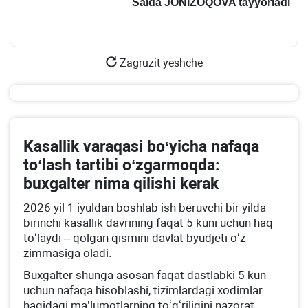
Saida J
O
NIZ
OQ
OVA
tayyorladi
Zagruzit yeshche
Kasallik varaqasi boʻyicha nafaqa
toʻlash tartibi oʻzgarmoqda:
buхgalter nima qilishi kerak
2026 yil 1 iyuldan boshlab ish beruvchi bir yilda
birinchi kasallik davrining faqat 5 kuni uchun haq
toʻlaydi – qolgan qismini davlat byudjeti oʻz
zimmasiga oladi.
Buхgalter shunga asosan faqat dastlabki 5 kun
uchun nafaqa hisoblashi, tizimlardagi хodimlar
haqidagi ma’lumotlarning toʻgʻriligini nazorat