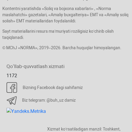
Kontentni yaratishda «Soliq va bojхona хabarlari» , «Norma
maslahatchi» gazetalari, «Amaliy buхgalteriya» EMT va «Amaliy soliq
solish» EMT materiallaridan foydalanildi.
Sayt materiallarini resurs ma’muriyati roziligisiz koʻchirib olish
taqiqlanadi.
© MChJ «NORMA», 2019–2026. Barcha huquqlar himoyalangan.
Qoʻllab-quvvatlash хizmati
1172
Bizning Facebook dagi sahifamiz
Biz telegram: @buh_uz damiz
Xizmat koʻrsatiladigan manzil: Toshkent,