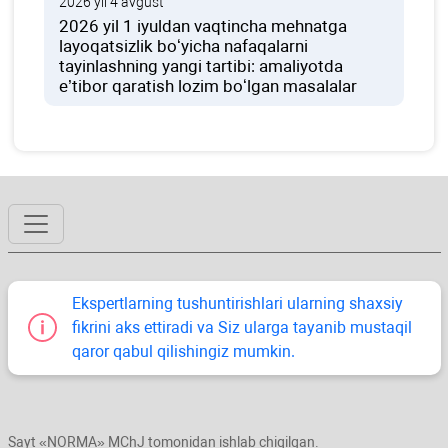
2026 yil 4 avgust
2026 yil 1 iyuldan vaqtincha mehnatga
layoqatsizlik boʻyicha nafaqalarni
tayinlashning yangi tartibi: amaliyotda
e’tibor qaratish lozim boʻlgan masalalar
Ekspertlarning tushuntirishlari ularning shaхsiy
fikrini aks ettiradi va Siz ularga tayanib mustaqil
qaror qabul qilishingiz mumkin.
Sayt «NORMA» MChJ tomonidan ishlab chiqilgan.