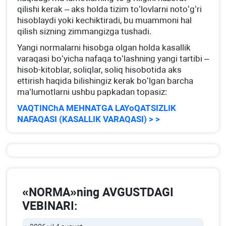
qilishi kerak – aks holda tizim toʻlovlarni notoʻgʻri
hisoblaydi yoki kechiktiradi, bu muammoni hal
qilish sizning zimmangizga tushadi.
Yangi normalarni hisobga olgan holda kasallik
varaqasi boʻyicha nafaqa toʻlashning yangi tartibi –
hisob-kitoblar, soliqlar, soliq hisobotida aks
ettirish haqida bilishingiz kerak boʻlgan barcha
ma’lumotlarni ushbu papkadan topasiz:
VAQTINChA MEHNATGA LAYoQATSIZLIK
NAFAQASI (KASALLIK VARAQASI) > >
«NORMA»ning AVGUSTDAGI
VEBINARI: