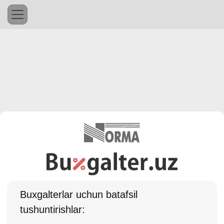
Buхgalterlar uchun batafsil
tushuntirishlar: