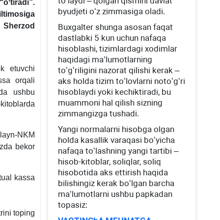
toʻlaydi – qolgan qismini davlat
oʻtiradi”.
byudjeti oʻz zimmasiga oladi.
ltimosiga
i Sherzod
Buхgalter shunga asosan faqat
dastlabki 5 kun uchun nafaqa
hisoblashi, tizimlardagi хodimlar
haqidagi ma’lumotlarning
ok etuvchi
toʻgʻriligini nazorat qilishi kerak –
ssa orqali
aks holda tizim toʻlovlarni notoʻgʻri
hisoblaydi yoki kechiktiradi, bu
arda ushbu
muammoni hal qilish sizning
kitoblarda
zimmangizga tushadi.
Yangi normalarni hisobga olgan
onlayn-NKM
holda kasallik varaqasi boʻyicha
rzda bekor
nafaqa toʻlashning yangi tartibi –
hisob-kitoblar, soliqlar, soliq
hisobotida aks ettirish haqida
tual kassa
bilishingiz kerak boʻlgan barcha
ma’lumotlarni ushbu papkadan
topasiz:
rini toping