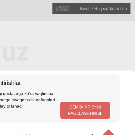
Kirish / Roʻyхatdan oʻtish
tirishlar:
i qoidalarga koʻra vaqtincha
atga layoqatsizlik nafaqalari
ay toʻlanadi
DEMO-KIRIShNI
FAOLLAShTIRISh