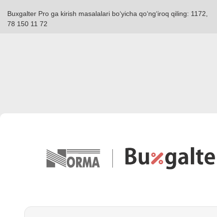
Buxgalter Pro ga kirish masalalari boʻyicha qoʻngʻiroq qiling: 1172,
78 150 11 72