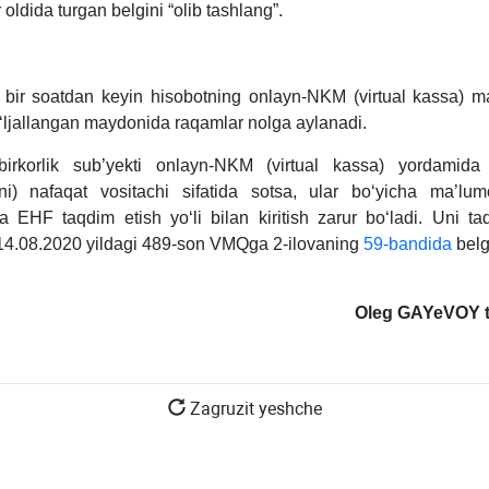
r oldida turgan belgini “olib tashlang”.
bir soatdan keyin hisobotning onlayn-NKM (virtual kassa) ma
ljallangan maydonida raqamlar nolga aylanadi.
irkorlik sub’yekti onlayn-NKM (virtual kassa) yordamida 
rni) nafaqat vositachi sifatida sotsa, ular boʻyicha ma’lumo
 EHF taqdim etish yoʻli bilan kiritish zarur boʻladi. Uni ta
 14.08.2020 yildagi 489-son VMQga 2-ilovaning
59-bandida
belg
Oleg GAYeVOY t
Zagruzit yeshche