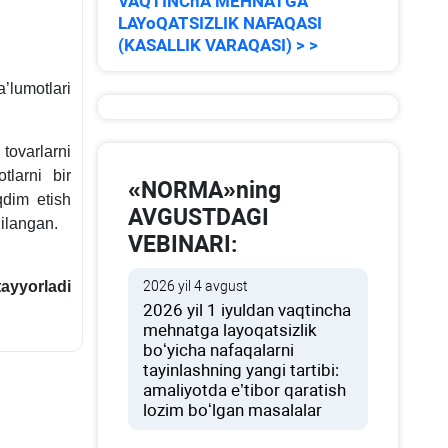
VAQTINChA MEHNATGA
LAYoQATSIZLIK NAFAQASI
(KASALLIK VARAQASI) > >
’lumotlari
tovarlarni
tlarni bir
«NORMA»ning
qdim etish
AVGUSTDAGI
ilangan.
VEBINARI:
ayyorladi
2026 yil 4 avgust
2026 yil 1 iyuldan vaqtincha
mehnatga layoqatsizlik
boʻyicha nafaqalarni
tayinlashning yangi tartibi:
amaliyotda e’tibor qaratish
lozim boʻlgan masalalar