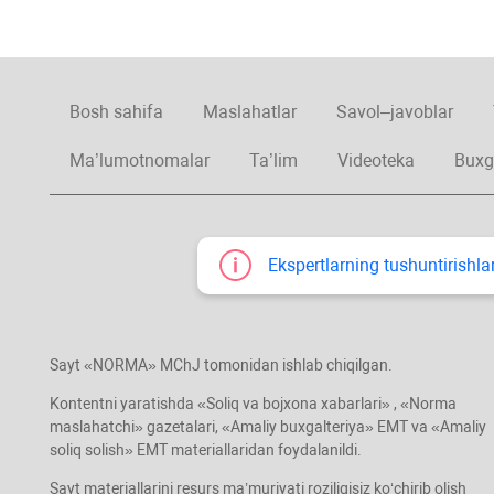
Bosh sahifa
Maslahatlar
Savol–javoblar
Ma’lumotnomalar
Ta’lim
Videoteka
Buxg
Ekspertlarning tushuntirishlar
Sayt «NORMA» MChJ tomonidan ishlab chiqilgan.
Kontentni yaratishda «Soliq va bojхona хabarlari» , «Norma
maslahatchi» gazetalari, «Amaliy buхgalteriya» EMT va «Amaliy
soliq solish» EMT materiallaridan foydalanildi.
Sayt materiallarini resurs ma’muriyati roziligisiz koʻchirib olish