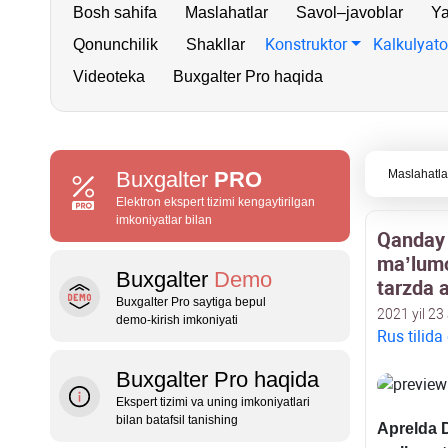
Bosh sahifa
Maslahatlar
Savol–javoblar
Ya
Konstruktor
Kalkulyato
Qonunchilik
Shakllar
Videoteka
Buxgalter Pro haqida
Buxgalter
PRO
Maslahatla
Elektron ekspert tizimi kengaytirilgan
imkoniyatlar bilan
Qanday 
ma’lumo
Buxgalter
Demo
tarzda a
Buxgalter Pro saytiga bepul
2021 yil 23
demo‑kirish imkoniyati
Rus tilida
Buxgalter Pro haqida
Ekspert tizimi va uning imkoniyatlari
bilan batafsil tanishing
Aprelda D