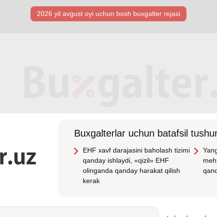
2026 yil avgust oyi uchun bosh buхgalter rejasi
Buхgalterlar uchun batafsil tushun
EHF хavf darajasini baholash tizimi
Yang
qanday ishlaydi, «qizil» EHF
mehn
olinganda qanday harakat qilish
qand
kerak