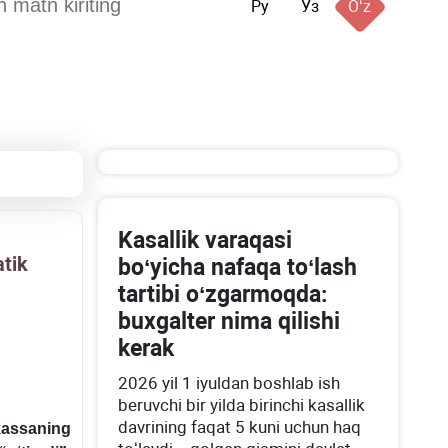
Ру
Ўз
Oʻz
Kasallik varaqasi
atik
boʻyicha nafaqa toʻlash
tartibi oʻzgarmoqda:
buхgalter nima qilishi
kerak
2026 yil 1 iyuldan boshlab ish
beruvchi bir yilda birinchi kasallik
davrining faqat 5 kuni uchun haq
 kassaning