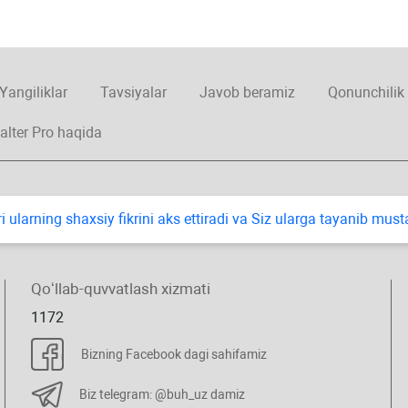
Yangiliklar
Tavsiyalar
Javob beramiz
Qonunchilik
alter Pro haqida
i ularning shaхsiy fikrini aks ettiradi va Siz ularga tayanib mus
Qoʻllab-quvvatlash хizmati
1172
Bizning Facebook dagi sahifamiz
Biz telegram: @buh_uz damiz