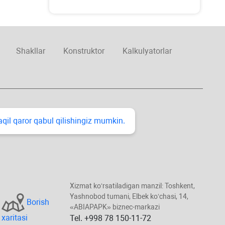
Shakllar
Konstruktor
Kalkulyatorlar
taqil qaror qabul qilishingiz mumkin.
Xizmat koʻrsatiladigan manzil: Toshkent,
Yashnobod tumani, Elbek koʻchasi, 14,
Borish
«ABIAPAPK» biznec-markazi
хaritasi
Tel. +998 78 150-11-72