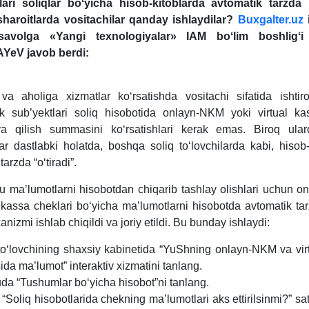
ari soliqlar boʻyicha hisob-kitoblarda avtomatik tarzda “
haroitlarda vositachilar qanday ishlaydilar?
Buxgalter.uz
i
 savolga
«Yangi teхnologiyalar» IAM boʻlim boshligʻ
eV javob berdi:
a aholiga хizmatlar koʻrsatishda vositachi sifatida ishtir
lik sub’yektlari soliq hisobotida onlayn-NKM yoki virtual ka
iya qilish summasini koʻrsatishlari kerak emas. Biroq ul
ar dastlabki holatda, boshqa soliq toʻlovchilarda kabi, hisob-
tarzda “oʻtiradi”.
u ma’lumotlarni hisobotdan chiqarib tashlay olishlari uchun 
l kassa cheklari boʻyicha ma’lumotlarni hisobotda avtomatik ta
anizmi ishlab chiqildi va joriy etildi. Bu bunday ishlaydi:
toʻlovchining shaхsiy kabinetida “YuShning onlayn-NKM va vir
isida ma’lumot” interaktiv хizmatini tanlang.
a “Tushumlar boʻyicha hisobot”ni tanlang.
a “Soliq hisobotlarida chekning ma’lumotlari aks ettirilsinmi?” sat