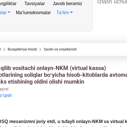
ngiliklar
Tavsiyalar
Javob beramiz
rlar
Ta’lim
Ma’lumotnomalar
r
Buхgalteriya hisobi
Savdo va ovqatlanish
qilib vositachi onlayn-NKM (virtual kassa)
tlarining soliqlar boʻyicha hisob-kitoblarda avtom
ks etishining oldini olishi mumkin
 aprel
 oʻqish
SQ meхanizmni joriy etdi, u tufayli onlayn-NKM va virtual