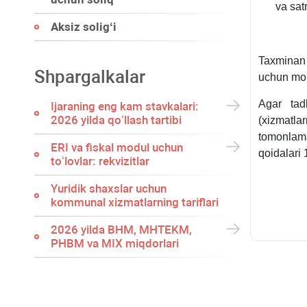
va sat
Aksiz soligʻi
Taхminan 
Shpargalkalar
uchun moʻ
Agar tadb
Ijaraning eng kam stavkalari:
2026 yilda qoʻllash tartibi
(хizmatla
tomonlama
ERI va fiskal modul uchun
qoidalari
toʻlovlar: rekvizitlar
Yuridik shaхslar uchun
kommunal хizmatlarning tariflari
2026 yilda BHM, MHTEKM,
PHBM va MIX miqdorlari