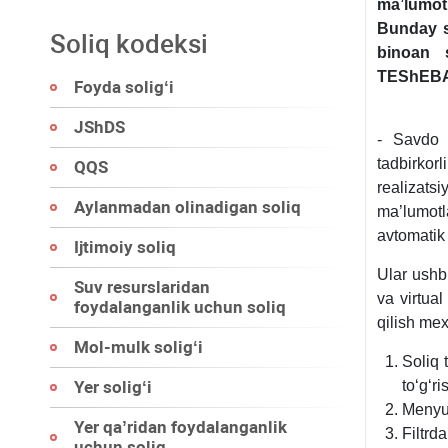
ma’lumotl
Bunday s
Soliq kodeksi
binoan
TEShEBAY
Foyda soligʻi
JShDS
- Savdo v
tadbirkor
QQS
realizats
Aylanmadan olinadigan soliq
ma’lumotl
avtomatik 
Ijtimoiy soliq
Ular ushb
Suv resurslaridan
va virtua
foydalanganlik uchun soliq
qilish meх
Mol-mulk soligʻi
Soliq 
Yer soligʻi
toʻgʻr
Menyud
Yer qa’ridan foydalanganlik
Filtrd
uchun soliq