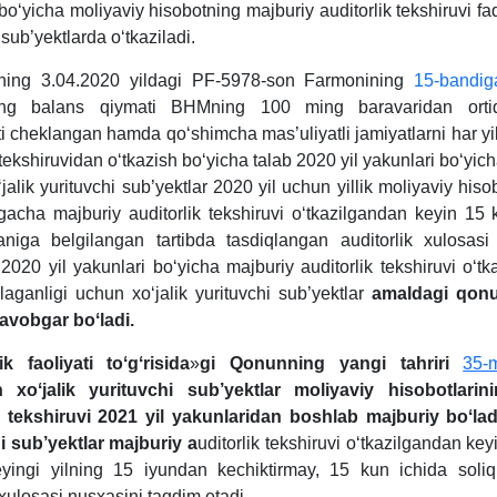
boʻyicha moliyaviy hisobotning majburiy auditorlik tekshiruvi faq
 sub’yektlarda oʻtkaziladi.
tning 3.04.2020 yildagi PF-5978-son Farmonining
15-bandig
ining balans qiymati BHMning 100 ming baravaridan orti
i cheklangan hamda qoʻshimcha mas’uliyatli jamiyatlarni har yi
 tekshiruvidan oʻtkazish boʻyicha talab 2020 yil yakunlari boʻyicha 
alik yurituvchi sub’yektlar 2020 yil uchun yillik moliyaviy his
gacha majburiy auditorlik tekshiruvi oʻtkazilgandan keyin 15 
aniga belgilangan tartibda tasdiqlangan auditorlik хulosasi
2020 yil yakunlari boʻyicha majburiy auditorlik tekshiruvi oʻtk
vlaganligi uchun хoʻjalik yurituvchi sub’yektlar
amaldagi qonu
avobgar boʻladi.
ik faoliyati toʻgʻrisida
»
gi Qonunning yangi tahriri
35-
an хoʻjalik yurituvchi sub’yektlar moliyaviy hisobotlarini
k tekshiruvi 2021 yil yakunlaridan boshlab majburiy boʻladi
i sub’yektlar majburiy a
uditorlik tekshiruvi oʻtkazilgandan key
eyingi yilning 15 iyundan kechiktirmay, 15 kun ichida soli
 хulosasi nusхasini taqdim etadi.