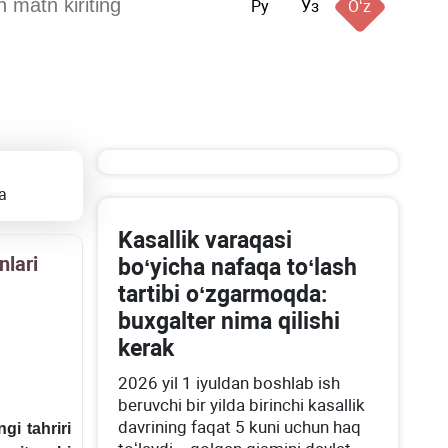
Ру
Ўз
Oʻz
a
Kasallik varaqasi
nlari
boʻyicha nafaqa toʻlash
tartibi oʻzgarmoqda:
buхgalter nima qilishi
kerak
2026 yil 1 iyuldan boshlab ish
beruvchi bir yilda birinchi kasallik
davrining faqat 5 kuni uchun haq
gi tahriri