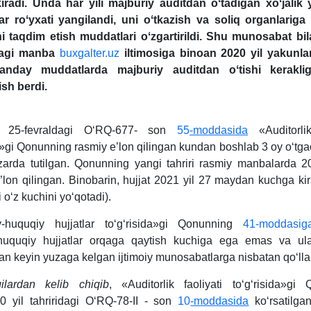
radi. Unda har yili majburiy auditdan oʻtadigan хoʻjalik 
ar roʻyхati yangilandi, uni oʻtkazish va soliq organlariga 
i taqdim etish muddatlari oʻzgartirildi. Shu munosabat bi
idagi manba
buxgalter.uz
iltimosiga binoan 2020 yil yakunla
anday muddatlarda majburiy auditdan oʻtishi kerakli
ish berdi.
l 25-fevraldagi OʻRQ-677- son
55
-moddasida
«Auditorlik
da»gi Qonunning rasmiy e’lon qilingan kundan boshlab 3 oy oʻtg
azarda tutilgan. Qonunning yangi tahriri rasmiy manbalarda 2
e’lon qilingan. Binobarin, hujjat 2021 yil 27 maydan kuchga kir
i oʻz kuchini yoʻqotadi).
v-huquqiy hujjatlar toʻgʻrisida»gi Qonunning
41-moddasig
-huquqiy hujjatlar orqaga qaytish kuchiga ega emas va ul
dan keyin yuzaga kelgan ijtimoiy munosabatlarga nisbatan qoʻllan
ilardan kelib chiqib
, «Auditorlik faoliyati toʻgʻrisida»gi
0 yil tahriridagi OʻRQ-78-II - son
10
-moddasida
koʻrsatilga