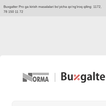
Buxgalter Pro ga kirish masalalari boʻyicha qoʻngʻiroq qiling: 1172,
78 150 11 72