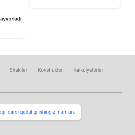
ayyorladi
Shakllar
Konstruktor
Kalkulyatorlar
taqil qaror qabul qilishingiz mumkin.