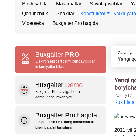
Bosh sahifa
Maslahatlar
Savol–javoblar
Ya
Konstruktor
Kalkulyato
Qonunchilik
Shakllar
Videoteka
Buxgalter Pro haqida
Buxgalter
PRO
Glavnaya
Yangi qo
Elektron ekspert tizimi kengaytirilgan
imkoniyatlar bilan
Yangi q
Buxgalter
Demo
boʻyich
Buxgalter Pro saytiga bepul
2021 yil 23
demo‑kirish imkoniyati
Rus tilida
Buxgalter Pro haqida
Ekspert tizimi va uning imkoniyatlari
bilan batafsil tanishing
2021 yil 