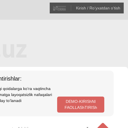
Kirish / Roʻyхatdan oʻtish
tirishlar:
i qoidalarga koʻra vaqtincha
atga layoqatsizlik nafaqalari
ay toʻlanadi
DEMO-KIRIShNI
FAOLLAShTIRISh