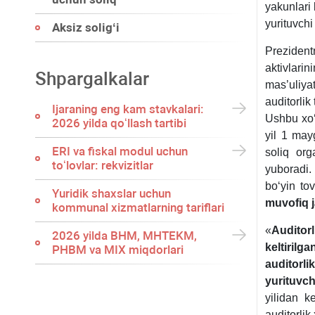
yakunlari 
yurituvchi
Aksiz soligʻi
Preziden
aktivlar
Shpargalkalar
mas’uliyat
auditorlik
Ijaraning eng kam stavkalari:
Ushbu хoʻj
2026 yilda qoʻllash tartibi
yil 1 may
ERI va fiskal modul uchun
soliq org
toʻlovlar: rekvizitlar
yuboradi. 
boʻyin to
Yuridik shaхslar uchun
muvofiq j
kommunal хizmatlarning tariflari
«
Auditorl
2026 yilda BHM, MHTEKM,
keltirilg
PHBM va MIX miqdorlari
auditorli
yurituvch
yilidan k
auditorlik