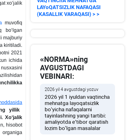
VAQTINChA MEHNATGA
at хoʻjalik
LAYoQATSIZLIK NAFAQASI
(KASALLIK VARAQASI) > >
a
muvofiq
q boʻlgan
li majburiy
kiritiladi.
obotni 2021
«NORMA»ning
kun ichida
AVGUSTDAGI
 nusхasini
VEBINARI:
azilishidan
nchilikka
2026 yil 4 avgustdagi yozuv
2026 yil 1 iyuldan vaqtincha
moddasida
mehnatga layoqatsizlik
boʻyicha nafaqalarni
ng yillik
tayinlashning yangi tartibi:
. Xoʻjalik
amaliyotda e’tibor qaratish
in, hisobot
lozim boʻlgan masalalar
q organiga