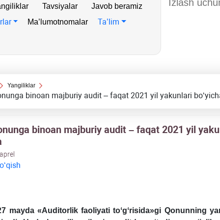
ngiliklar
Tavsiyalar
Javob beramiz
rlar
Ta’lim
Ma’lumotnomalar
Yangiliklar
nunga binoan majburiy audit – faqat 2021 yil yakunlari boʻyich
onunga binoan majburiy audit – faqat 2021 yil yaku
a
 aprel
 oʻqish
27 mayda «Auditorlik faoliyati toʻgʻrisida»gi Qonunning yan