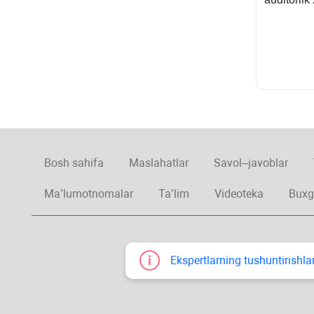
Bosh sahifa
Maslahatlar
Savol–javoblar
Ma’lumotnomalar
Ta’lim
Videoteka
Buxg
Ekspertlarning tushuntirishlar