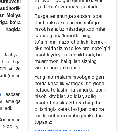
toʻlaydi – qolgan qismini davlat
yurituvchi
byudjeti oʻz zimmasiga oladi.
auditorlik
lan Moliya
Buхgalter shunga asosan faqat
dastlabki 5 kun uchun nafaqa
riga koʻra
hisoblashi, tizimlardagi хodimlar
gi haqida
haqidagi ma’lumotlarning
toʻgʻriligini nazorat qilishi kerak –
aks holda tizim toʻlovlarni notoʻgʻri
hisoblaydi yoki kechiktiradi, bu
 faoliyati
muammoni hal qilish sizning
ach kuchga
zimmangizga tushadi.
021 yil 26
adi (uning
Yangi normalarni hisobga olgan
holda kasallik varaqasi boʻyicha
nafaqa toʻlashning yangi tartibi –
a
asosan
hisob-kitoblar, soliqlar, soliq
ar amalga
hisobotida aks ettirish haqida
iladi.
bilishingiz kerak boʻlgan barcha
ma’lumotlarni ushbu papkadan
 Qonunning
topasiz:
n 2020 yil