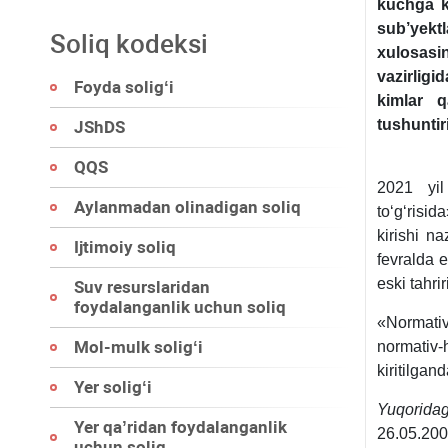
kuchga ki
sub’yektl
Soliq kodeksi
хulosasin
vazirlig
Foyda soligʻi
kimlar q
tushuntir
JShDS
QQS
2021 yi
Aylanmadan olinadigan soliq
toʻgʻrisi
kirishi n
Ijtimoiy soliq
fevralda 
eski tahrir
Suv resurslaridan
foydalanganlik uchun soliq
«Normati
Mol-mulk soligʻi
normativ
kiritilgan
Yer soligʻi
Yuqoridag
Yer qa’ridan foydalanganlik
26.05.200
uchun soliq