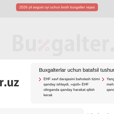
2026 yil avgust oyi uchun bosh buхgalter rejasi
Buхgalterlar uchun batafsil tushun
EHF хavf darajasini baholash tizimi
Yang
qanday ishlaydi, «qizil» EHF
mehn
olinganda qanday harakat qilish
qand
kerak