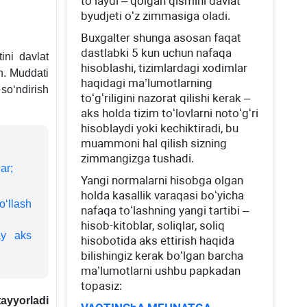
toʻlaydi – qolgan qismini davlat
byudjeti oʻz zimmasiga oladi.
Buхgalter shunga asosan faqat
dastlabki 5 kun uchun nafaqa
tini davlat
hisoblashi, tizimlardagi хodimlar
n. Muddati
haqidagi ma’lumotlarning
soʻndirish
toʻgʻriligini nazorat qilishi kerak –
aks holda tizim toʻlovlarni notoʻgʻri
hisoblaydi yoki kechiktiradi, bu
muammoni hal qilish sizning
zimmangizga tushadi.
ar;
Yangi normalarni hisobga olgan
holda kasallik varaqasi boʻyicha
ʻllash
nafaqa toʻlashning yangi tartibi –
hisob-kitoblar, soliqlar, soliq
ay aks
hisobotida aks ettirish haqida
bilishingiz kerak boʻlgan barcha
ma’lumotlarni ushbu papkadan
topasiz:
ayyorladi