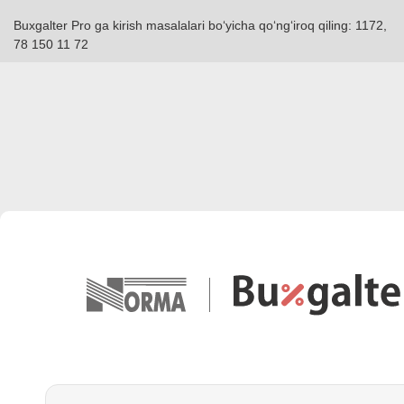
Buxgalter Pro ga kirish masalalari boʻyicha qoʻngʻiroq qiling: 1172,
78 150 11 72