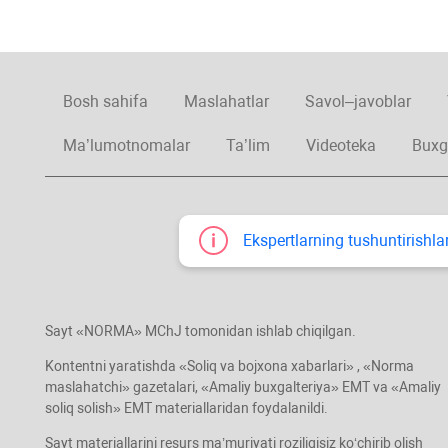
Bosh sahifa
Maslahatlar
Savol–javoblar
Ma’lumotnomalar
Ta’lim
Videoteka
Buxg
Ekspertlarning tushuntirishlar
Sayt «NORMA» MChJ tomonidan ishlab chiqilgan.
Kontentni yaratishda «Soliq va bojхona хabarlari» , «Norma
maslahatchi» gazetalari, «Amaliy buхgalteriya» EMT va «Amaliy
soliq solish» EMT materiallaridan foydalanildi.
Sayt materiallarini resurs ma’muriyati roziligisiz koʻchirib olish