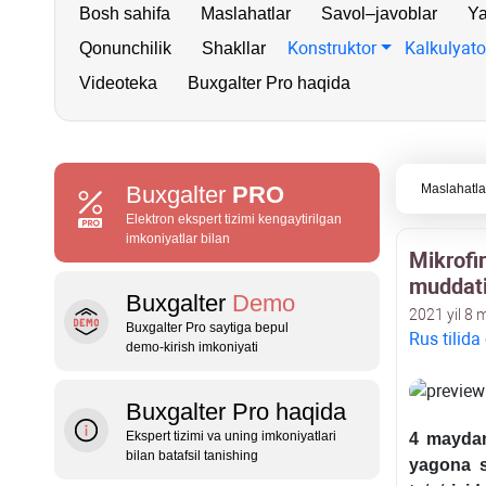
Bosh sahifa
Maslahatlar
Savol–javoblar
Ya
Konstruktor
Kalkulyato
Qonunchilik
Shakllar
Videoteka
Buxgalter Pro haqida
Buxgalter
PRO
Maslahatla
Elektron ekspert tizimi kengaytirilgan
imkoniyatlar bilan
Mikrofi
muddatin
Buxgalter
Demo
2021 yil 8 
Buxgalter Pro saytiga bepul
Rus tilida
demo‑kirish imkoniyati
Buxgalter Pro haqida
Ekspert tizimi va uning imkoniyatlari
4 maydan
bilan batafsil tanishing
yagona s