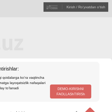
Kirish / Roʻyхatdan oʻtish
tirishlar:
i qoidalarga koʻra vaqtincha
atga layoqatsizlik nafaqalari
ay toʻlanadi
DEMO-KIRIShNI
FAOLLAShTIRISh