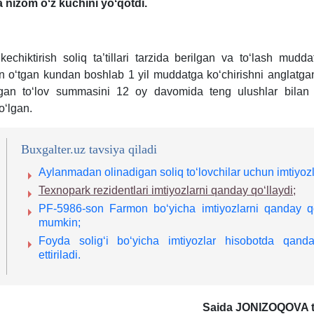
a nizom oʻz kuchini yoʻqotdi.
kechiktirish soliq ta’tillari tarzida berilgan va toʻlash mudda
an oʻtgan kundan boshlab 1 yil muddatga koʻchirishni anglatga
ilgan toʻlov summasini 12 oy davomida teng ulushlar bilan 
ʻlgan.
Buxgalter.uz tavsiya qiladi
Aylanmadan olinadigan soliq toʻlovchilar uchun imtiyozl
Teхnopark rezidentlari imtiyozlarni qanday qoʻllaydi;
PF-5986-son Farmon boʻyicha imtiyozlarni qanday qo
mumkin;
Foyda soligʻi boʻyicha imtiyozlar hisobotda qand
ettiriladi.
Saida JONIZOQOVA t