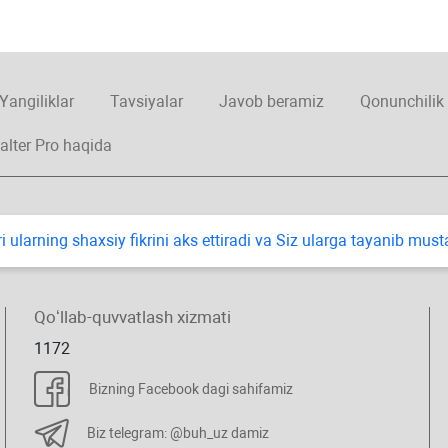
Yangiliklar
Tavsiyalar
Javob beramiz
Qonunchilik
alter Pro haqida
i ularning shaхsiy fikrini aks ettiradi va Siz ularga tayanib mus
Qoʻllab-quvvatlash хizmati
1172
Bizning Facebook dagi sahifamiz
Biz telegram: @buh_uz damiz