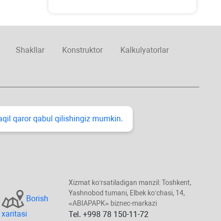
Shakllar
Konstruktor
Kalkulyatorlar
taqil qaror qabul qilishingiz mumkin.
Xizmat koʻrsatiladigan manzil: Toshkent,
Yashnobod tumani, Elbek koʻchasi, 14,
Borish
«ABIAPAPK» biznec-markazi
хaritasi
Tel. +998 78 150-11-72