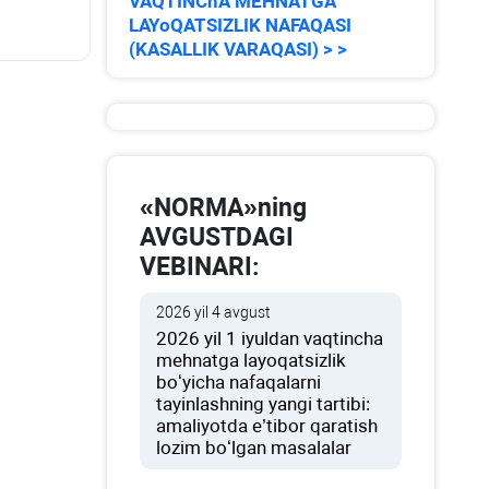
VAQTINChA MEHNATGA
LAYoQATSIZLIK NAFAQASI
(KASALLIK VARAQASI) > >
«NORMA»ning
AVGUSTDAGI
VEBINARI:
2026 yil 4 avgust
2026 yil 1 iyuldan vaqtincha
mehnatga layoqatsizlik
boʻyicha nafaqalarni
tayinlashning yangi tartibi:
amaliyotda e’tibor qaratish
lozim boʻlgan masalalar