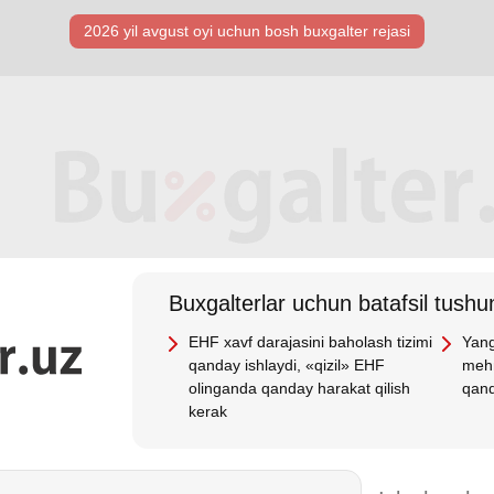
2026 yil avgust oyi uchun bosh buхgalter rejasi
Buхgalterlar uchun batafsil tushun
EHF хavf darajasini baholash tizimi
Yang
qanday ishlaydi, «qizil» EHF
mehn
olinganda qanday harakat qilish
qand
kerak