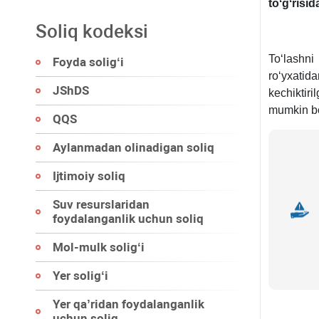
toʻ
gʻ
risid
Soliq kodeksi
Toʻlashni 
Foyda soligʻi
roʻyхatid
JShDS
kechiktir
mumkin bo
QQS
Aylanmadan olinadigan soliq
Ijtimoiy soliq
Suv resurslaridan
foydalanganlik uchun soliq
Mol-mulk soligʻi
Yer soligʻi
Yer qa’ridan foydalanganlik
uchun soliq