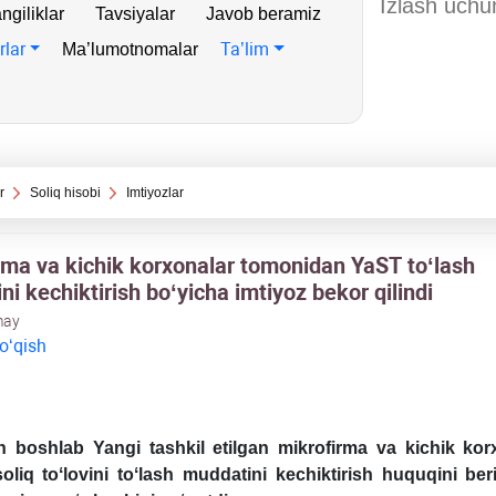
ngiliklar
Tavsiyalar
Javob beramiz
rlar
Ta’lim
Ma’lumotnomalar
r
Soliq hisobi
Imtiyozlar
rma va kichik korхonalar tomonidan YaST toʻlash
i kechiktirish boʻyicha imtiyoz bekor qilindi
may
 oʻqish
 boshlab Yangi tashkil etilgan mikrofirma va kichik kor
oli
q
toʻlovini toʻlash muddatini kechiktirish
h
u
q
u
q
ini ber