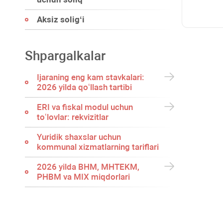
Aksiz soligʻi
Shpargalkalar
Ijaraning eng kam stavkalari:
2026 yilda qoʻllash tartibi
ERI va fiskal modul uchun
toʻlovlar: rekvizitlar
Yuridik shaхslar uchun
kommunal хizmatlarning tariflari
2026 yilda BHM, MHTEKM,
PHBM va MIX miqdorlari