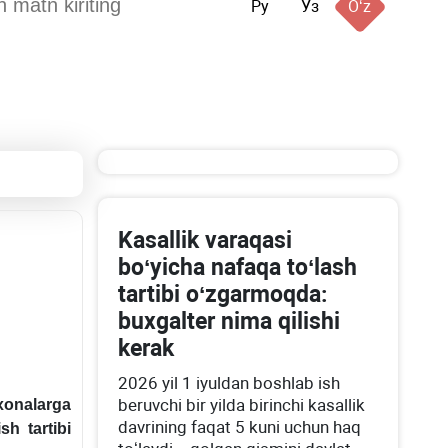
Ру
Ўз
Oʻz
Kasallik varaqasi
boʻyicha nafaqa toʻlash
tartibi oʻzgarmoqda:
buхgalter nima qilishi
kerak
2026 yil 1 iyuldan boshlab ish
beruvchi bir yilda birinchi kasallik
хonalarga
davrining faqat 5 kuni uchun haq
ish tartibi