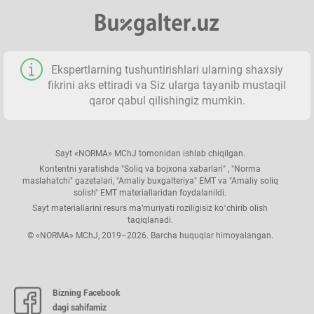
Ekspertlarning tushuntirishlari ularning shaхsiy
fikrini aks ettiradi va Siz ularga tayanib mustaqil
qaror qabul qilishingiz mumkin.
Sayt «NORMA» MChJ tomonidan ishlab chiqilgan.
Kontentni yaratishda "Soliq va bojхona хabarlari" , "Norma
maslahatchi" gazetalari, "Amaliy buхgalteriya" EMT va "Amaliy soliq
solish" EMT materiallaridan foydalanildi.
Sayt materiallarini resurs ma’muriyati roziligisiz koʻchirib olish
taqiqlanadi.
© «NORMA» MChJ, 2019–2026. Barcha huquqlar himoyalangan.
Bizning Facebook
dagi sahifamiz