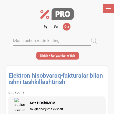
Tog
nav
Ру
Ўз
Oʻz
Kirish / Roʻyхatdan oʻtish
Elektron hisobvaraq-fakturalar bilan
ishni tashkillashtirish
01.06.2026
Aziz HOShIMOV
soliqlar boʻyicha ekspert