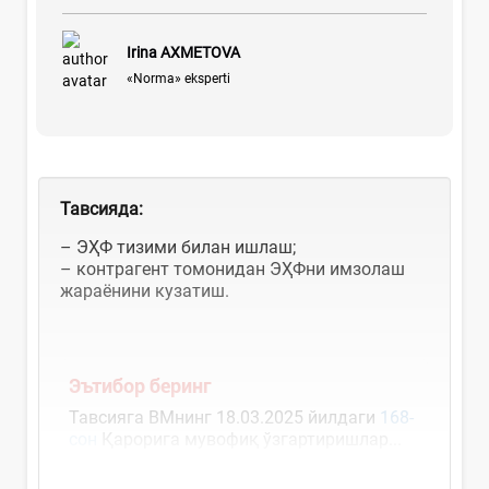
Irina AXMETOVA
«Norma» eksperti
Тавсияда
:
– ЭҲФ тизими билан ишлаш;
– контрагент томонидан ЭҲФни имзолаш
жараёнини кузатиш.
Эътибор беринг
Тавсияга ВМнинг 18.03.2025 йилдаги
168-
сон
Қарорига мувофиқ ўзгартиришлар...