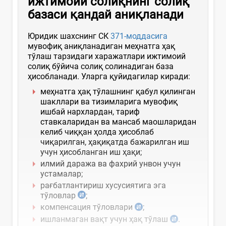
ижтимоий солиқнинг солиқ
базаси қандай аниқланади
Юридик шахснинг СК
371-моддасига
мувофиқ аниқланадиган меҳнатга ҳақ
тўлаш тарзидаги харажатлари ижтимоий
солиқ бўйича солиқ солинадиган база
ҳисобланади. Уларга қуйидагилар киради:
меҳнатга ҳақ тўлашнинг қабул қилинган
шакллари ва тизимларига мувофиқ
ишбай нархлардан, тариф
ставкаларидан ва мансаб маошларидан
келиб чиққан ҳолда ҳисоблаб
чиқарилган, ҳақиқатда бажарилган иш
учун ҳисобланган иш ҳақи;
илмий даража ва фахрий унвон учун
устамалар;
рағбатлантириш хусусиятига эга
тўловлар
;
компенсация тўловлари
;
ишланмаган вақт учун ҳақ тўлаш
.