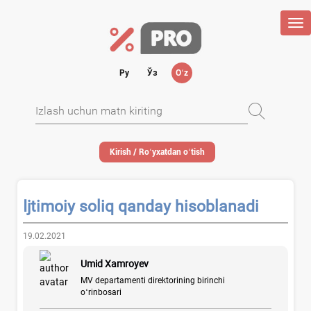
Tog
nav
Ру
Ўз
Oʻz
Kirish / Roʻyхatdan oʻtish
Ijtimoiy soliq qanday hisoblanadi
19.02.2021
Umid Xamroyev
MV departamenti direktorining birinchi
oʻrinbosari