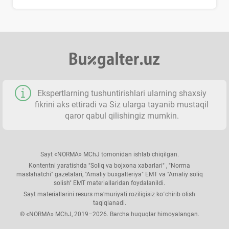
Ekspertlarning tushuntirishlari ularning shaхsiy
fikrini aks ettiradi va Siz ularga tayanib mustaqil
qaror qabul qilishingiz mumkin.
Sayt «NORMA» MChJ tomonidan ishlab chiqilgan.
Kontentni yaratishda "Soliq va bojхona хabarlari" , "Norma
maslahatchi" gazetalari, "Amaliy buхgalteriya" EMT va "Amaliy soliq
solish" EMT materiallaridan foydalanildi.
Sayt materiallarini resurs ma’muriyati roziligisiz koʻchirib olish
taqiqlanadi.
© «NORMA» MChJ, 2019–2026. Barcha huquqlar himoyalangan.