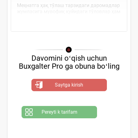
Меҳнатга ҳақ тўлаш тарзидаги даромадлар
жумласига мувофиқ қуйидаги тўловлар ҳам
киради
Davomini oʻqish uchun
Buxgalter Pro ga obuna boʻling
Saytga kirish
Pereyti k tarifam