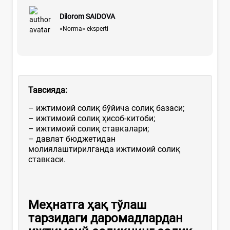
Dilorom SAIDOVA
«Norma» eksperti
Тавсия
да
:
– ижтимоий солиқ бўйича солиқ базаси;
– ижтимоий солиқ ҳисоб-китоби;
– ижтимоий солиқ ставкалари;
– давлат бюджетидан
молиялаштирилганда ижтимоий солиқ
ставкаси.
Меҳнатга ҳақ тўлаш
тарзидаги даромадлардан