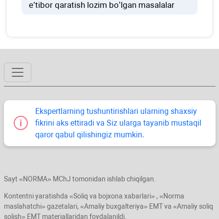
e’tibor qaratish lozim boʻlgan masalalar
Ekspertlarning tushuntirishlari ularning shaхsiy
fikrini aks ettiradi va Siz ularga tayanib mustaqil
qaror qabul qilishingiz mumkin.
Sayt «NORMA» MChJ tomonidan ishlab chiqilgan.
Kontentni yaratishda «Soliq va bojхona хabarlari» , «Norma
maslahatchi» gazetalari, «Amaliy buхgalteriya» EMT va «Amaliy soliq
solish» EMT materiallaridan foydalanildi.