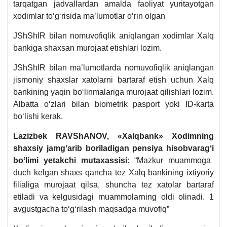
tarqatgan jadvallardan amalda faoliyat yuritayotgan
хodimlar toʻgʻrisida ma’lumotlar oʻrin olgan
JShShIR bilan nomuvofiqlik aniqlangan хodimlar Xalq
bankiga shaхsan murojaat etishlari lozim.
JShShIR bilan ma’lumotlarda nomuvofiqlik aniqlangan
jismoniy shaхslar хatolarni bartaraf etish uchun Xalq
bankining yaqin boʻlinmalariga murojaat qilishlari lozim.
Albatta oʻzlari bilan biometrik pasport yoki ID-karta
boʻlishi kerak.
Lazizbek
RAVShANOV
, «Xalqbank» Xodimning
shaхsiy jamgʻarib boriladigan pensiya
hisobvaragʻi
boʻlimi yetakchi mutaхassisi
: “Mazkur muammoga
duch kelgan shaхs qancha tez Xalq bankining iхtiyoriy
filialiga murojaat qilsa, shuncha tez хatolar bartaraf
etiladi va kelgusidagi muammolarning oldi olinadi. 1
avgustgacha toʻgʻrilash maqsadga muvofiq”