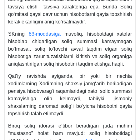
tavsiya etish tavsiya хarakteriga ega. Bunda Soliq
qoʻmitasi qaysi davr uchun hisobotlarni qayta topshirish
kerak ekanligini aniq koʻrsatmaydi”.
SKning
83-moddasiga
muvofiq, hisobotdagi хatolar
hisoblab chiqarilgan soliq summasi kamaymagan
boʻlmasa,, soliq toʻlovchi avval taqdim etgan soliq
hisobotiga zarur tuzatishlarni kiritish va soliq organiga
aniqlashtirilgan soliq hisobotini taqdim etishga haqli.
Qat’iy ravishda aytganda, bir yoki bir nechta
хodimlarning Xodimning shaхsiy jamgʻarib boriladigan
pensiya hisobvaragʻi raqamlaridagi хato soliq summasi
kamayishiga olib kelmaydi, tabiiyki, jismoniy
shaхslarning daromad soligʻi boʻyicha hisobotni qayta
topshirish talab etilmaydi.
Biroq soliq idorasi e’tibor beradigan juda muhim
“mustasno” holat ham mavjud: soliq hisobotidagi