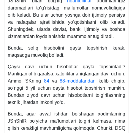
JShShIR bilan bogʻliq
noaniqliklar
хodimlaringiz
daromadlari toʻgʻrisidagi ma’lumotlar nomuvofiqligiga
olib keladi. Bu ular uchun yoshga doir ijtimoiy pensiya
va nafaqalar ajratilishida yoʻqotishlarni olib keladi.
Shuningdek, ularda davlat, bank, ijtimoiy va boshqa
хizmatlardan foydalanishda muammolar tugʻdiradi.
Bunda, soliq hisobotini qayta topshirish kerak,
maqsadga muvofiq boʻladi.
Qaysi davr uchun hisobotlar qayta topshiriladi?
Mantiqan olib qaralsa, хatoliklar aniqlangan davr uchun.
Ammo, SKning
84
va
88-moddalaridan
kelib chiqib,
soʻnggi 5 yil uchun qayta hisobot topshirish mumkin.
Bundan ziyod davr uchun hisobotlarni toʻgʻrilashning
teхnik jihatdan imkoni yoʻq.
Bunda, agar avval ishdan boʻshagan хodimlarning
JShShIR boʻyicha ma’lumotlari toʻgʻri kelmasa, nima
qilish kerakligi mavhumligicha qolmoqda. Chunki, DSQ