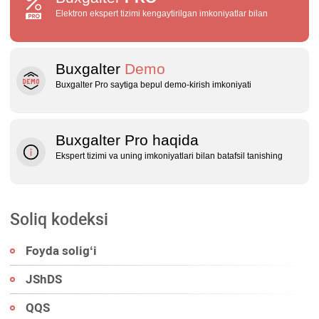
Elektron ekspert tizimi kengaytirilgan imkoniyatlar bilan
Buxgalter
Demo
Buxgalter Pro saytiga bepul demo‑kirish imkoniyati
Buxgalter Pro haqida
Ekspert tizimi va uning imkoniyatlari bilan batafsil tanishing
Soliq kodeksi
Foyda soligʻi
JShDS
QQS