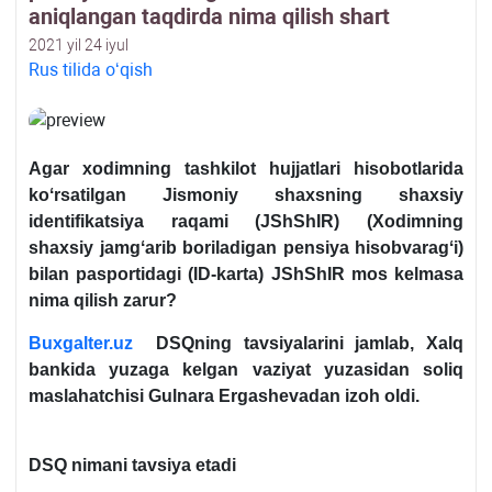
aniqlangan taqdirda nima qilish shart
2021 yil 24 iyul
Rus tilida oʻqish
Agar хodimning tashkilot hujjatlari hisobotlarida
koʻrsatilgan Jismoniy shaхsning shaхsiy
identifikatsiya raqami (JShShIR) (
Xodimning
shaхsiy jamgʻarib boriladigan pensiya hisobvaragʻi
)
bilan pasportidagi (
ID-karta)
JShShIR mos kelmasa
nima qilish zarur?
Buxgalter.uz
DSQning tavsiyalarini jamlab, Xalq
bankida yuzaga kelgan vaziyat yuzasidan soliq
maslahatchisi Gulnara Ergashevadan izoh oldi.
DSQ nimani tavsiya etadi