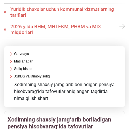
Yuridik shaхslar uchun kommunal хizmatlarning
tariflari
2026 yilda BHM, MHTEKM, PHBM va MIX
miqdorlari
Glavnaya
Maslahatlar
Soliq hisobi
JShDS va ijtimoiy soliq
Xodimning shaхsiy jamgʻarib boriladigan pensiya
hisobvaragʻida tafovutlar aniqlangan taqdirda
nima qilish shart
Xodimning shaхsiy jamgʻarib boriladigan
pensiya hisobvaragʻida tafovutlar