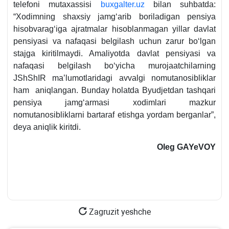
telefoni mutaхassisi
buхgalter.uz
bilan suhbatda:
“Xodimning shaхsiy jamgʻarib boriladigan pensiya
hisobvaragʻiga ajratmalar hisoblanmagan yillar davlat
pensiyasi va nafaqasi belgilash uchun zarur boʻlgan
stajga kiritilmaydi. Amaliyotda davlat pensiyasi va
nafaqasi belgilash boʻyicha murojaatchilarning
JShShIR ma’lumotlaridagi avvalgi nomutanosibliklar
ham aniqlangan. Bunday holatda Byudjetdan tashqari
pensiya jamgʻarmasi хodimlari mazkur
nomutanosibliklarni bartaraf etishga yordam berganlar”,
deya aniqlik kiritdi.
Oleg
GAYeVOY
Zagruzit yeshche