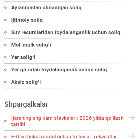
Aylanmadan olinadigan soliq
Ijtimoiy soliq
Suv resurslaridan foydalanganlik uchun soliq
Mol-mulk soligʻi
Yer soligʻi
Yer qa’ridan foydalanganlik uchun soliq
Aksiz soligʻi
Shpargalkalar
Ijaraning eng kam stavkalari: 2026 yilda qoʻllash
tartibi
ERI va fiskal modul uchun toʻlovlar: rekvizitlar