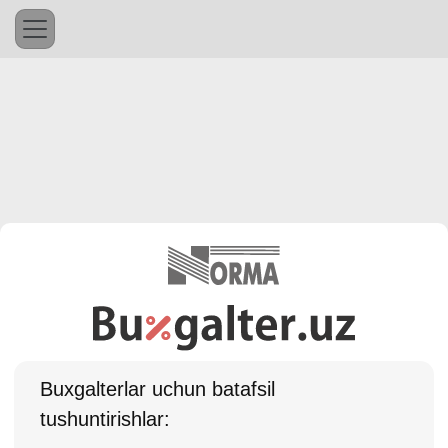
Buхgalterlar uchun batafsil
tushuntirishlar: