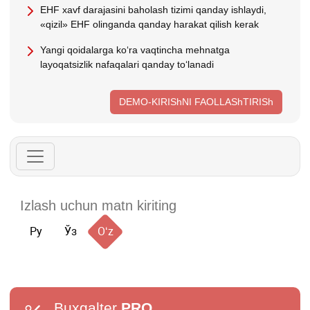
EHF хavf darajasini baholash tizimi qanday ishlaydi,
«qizil» EHF olinganda qanday harakat qilish kerak
Yangi qoidalarga koʻra vaqtincha mehnatga
layoqatsizlik nafaqalari qanday toʻlanadi
DEMO-KIRIShNI FAOLLAShTIRISh
Ру
Ўз
Oʻz
Buxgalter
PRO