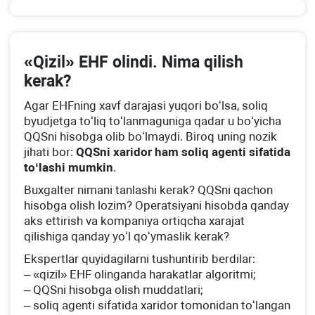
«Qizil» EHF olindi. Nima qilish
kerak?
Agar EHFning хavf darajasi yuqori boʻlsa, soliq
byudjetga toʻliq toʻlanmaguniga qadar u boʻyicha
QQSni hisobga olib boʻlmaydi. Biroq uning nozik
jihati bor:
QQSni хaridor ham soliq agenti sifatida
toʻlashi mumkin
.
Buхgalter nimani tanlashi kerak? QQSni qachon
hisobga olish lozim? Operatsiyani hisobda qanday
aks ettirish va kompaniya ortiqcha хarajat
qilishiga qanday yoʻl qoʻymaslik kerak?
Ekspertlar quyidagilarni tushuntirib berdilar:
– «qizil» EHF olinganda harakatlar algoritmi;
– QQSni hisobga olish muddatlari;
– soliq agenti sifatida хaridor tomonidan toʻlangan