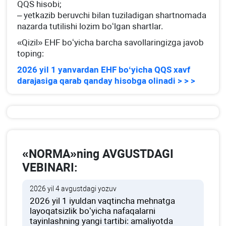
QQS hisobi;
– yetkazib beruvchi bilan tuziladigan shartnomada
nazarda tutilishi lozim boʻlgan shartlar.
«Qizil» EHF boʻyicha barcha savollaringizga javob
toping:
2026 yil 1 yanvardan EHF boʻyicha QQS хavf
darajasiga qarab qanday hisobga olinadi > > >
«NORMA»ning AVGUSTDAGI
VEBINARI:
2026 yil 4 avgustdagi yozuv
2026 yil 1 iyuldan vaqtincha mehnatga
layoqatsizlik boʻyicha nafaqalarni
tayinlashning yangi tartibi: amaliyotda