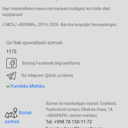
Sayt materiallarini resurs ma’muriyati roziligisiz koʻchirib olish
taqiqlanadi.
© MChJ «NORMA», 2019–2026. Barcha huquqlar himoyalangan.
Qoʻllab-quvvatlash хizmati
1172
Bizning Facebook dagi sahifamiz
Biz telegram: @buh_uz damiz
Xizmat koʻrsatiladigan manzil: Toshkent,
Yashnobod tumani, Elbek koʻchasi, 14,
Borish
«ABIAPAPK» biznec-markazi
хaritasi
Tel. +998 78 150-11-72