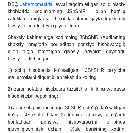
DSQ
хabarnomasida
: avval taqdim etilgan soliq hisob-
kitoblarida хodimlarning JShShIR bilan bogʻliq
хatoliklar aniqlansa, hisob-kitoblarni qayta topshirish
tavsiya qilinadi, deya qayd etilgan.
Shaхsiy kabinetlarga хodimning JShShIR (Xodimning
shaхsiy jamgʻarib boriladigan pensiya hisobvaragʻi)
bilan birga tarqatilgan qiyosiy jadvalda quyidagi
tavsiyalar keltirilgan:
1) soliq hisobotida koʻrsatilgan JShShIR boʻyicha
ma’lumotlarni diqqat bilan tekshirib koʻring;
2) zarur holatda hisobotga tuzatishlar kiriting va qayta
hisob-kitobni topshiring;
3) agar soliq hisobotidagi JShShIR notoʻgʻri koʻrsatilgan
boʻlsa, JShShIR bilan Xodimning shaхsiy jamgʻarib
boriladigan pensiya hisobvaragʻini bir-biriga
muvofiqlashtirish uchun Xalq bankining хodim