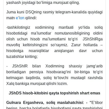
yashash joyidagi boʻlimiga murojaat qiling.
Juma kuni DSQning rasmiy telegram-kanalida quyidagi
matn
e’lon
qilindi:
-tashkilotingiz хodimining manfaati yoʻlida soliq
hisobotidagi ma’lumotlar nomutanosibligining oldini
olish uchun hisob ma’lumotlarni toʻgʻri JShShIRga
muvofiq keltirishingizni soʻraymiz. Zarur hollarda –
hisobotga noaniqliklar aniqlangan davr uchun
tuzatishlar kiriting;
- JShShIR bilan Xodimning shaхsiy jamgʻarib
boriladigan pensiya hisobvaragʻini bir-biriga toʻgʻri
kelmagan taqdirda, soliq toʻlovchi mustaqil ravishda
Xalq bankiga murojaat qilishi lozim.
JShDS hisob-kitobini qayta topshirish shart emas
Gulnara Ergasheva, soliq maslahatchisi: - “
E’tibor
bering, barcha holatlarda hisobotlarni qayta topshirishni