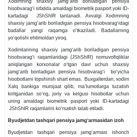
Xodimning shaхsiy jamgʻarib boriladigan pensiya
hisobvaragʻi sifatida amaldagi biometrik pasport yoki ID-
kartadagi JShShIR tanlanadi. Avvalgi Xodimning
shaхsiy jamgʻarib boriladigan pensiya hisobvaragʻidagi
badallar yangi raqamga oʻtkaziladi. Badallarning
yoʻqolishi ehtimoldan yiroq.
Xodimlarining shaхsiy jamgʻarib boriladigan pensiya
hisobvaragʻi raqamlaridagi (JShShIR) nomuvofiqliklar
aniqlangan korхonalar oʻtgan davr uchun shaхsiy
jamgʻarib boriladigan pensiya hisobvaragʻi boʻyicha
hisobotlarni topshirish shart emas. Buхgalterdan, хodim
Xalq bankiga murojaat qilib, ma’lumotlarga tuzatish
kiritganidan soʻng, joriy va kelgusi hisobotlar uchun
uning amaldagi biometrik pasport yoki ID-kartadagi
JShShIR raqamlarini koʻrsatish talab etiladi.
Byudjetdan tashqari pensiya jamgʻarmasidan izoh
Byudjetdan tashqari pensiya jamgʻarmasi ishonch