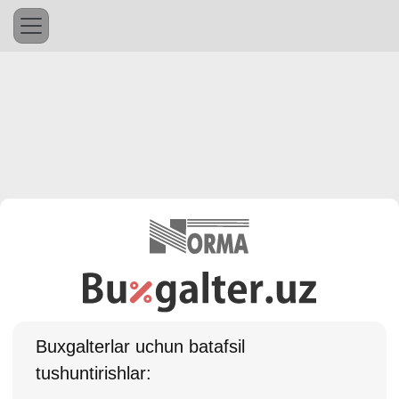
Buхgalterlar uchun batafsil
tushuntirishlar: