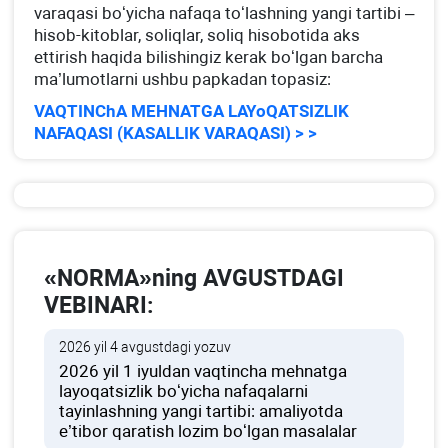
varaqasi boʻyicha nafaqa toʻlashning yangi tartibi –
hisob-kitoblar, soliqlar, soliq hisobotida aks
ettirish haqida bilishingiz kerak boʻlgan barcha
ma’lumotlarni ushbu papkadan topasiz:
VAQTINChA MEHNATGA LAYoQATSIZLIK
NAFAQASI (KASALLIK VARAQASI) > >
«NORMA»ning AVGUSTDAGI
VEBINARI:
2026 yil 4 avgustdagi yozuv
2026 yil 1 iyuldan vaqtincha mehnatga
layoqatsizlik boʻyicha nafaqalarni
tayinlashning yangi tartibi: amaliyotda
e’tibor qaratish lozim boʻlgan masalalar