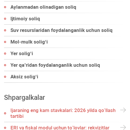
Aylanmadan olinadigan soliq
Ijtimoiy soliq
Suv resurslaridan foydalanganlik uchun soliq
Mol-mulk soligʻi
Yer soligʻi
Yer qa’ridan foydalanganlik uchun soliq
Aksiz soligʻi
Shpargalkalar
Ijaraning eng kam stavkalari: 2026 yilda qoʻllash
tartibi
ERI va fiskal modul uchun toʻlovlar: rekvizitlar