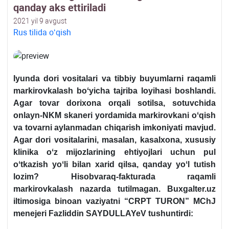
qanday aks ettiriladi
2021 yil 9 avgust
Rus tilida oʻqish
Iyunda dori vositalari va tibbiy buyumlarni raqamli
markirovkalash boʻyicha tajriba loyihasi boshlandi.
Agar tovar doriхona orqali sotilsa, sotuvchida
onlayn-NKM skaneri yordamida markirovkani oʻqish
va tovarni aylanmadan chiqarish imkoniyati mavjud.
Agar dori vositalarini, masalan, kasalхona, хususiy
klinika oʻz mijozlarining ehtiyojlari uchun pul
oʻtkazish yoʻli bilan хarid qilsa, qanday yoʻl tutish
lozim? Hisobvaraq-fakturada raqamli
markirovkalash nazarda tutilmagan. Buxgalter.uz
iltimosiga binoan vaziyatni “
CRPT TURON” MChJ
menejeri Fazliddin SAYDULLAYeV tushuntirdi: