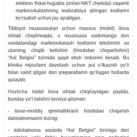
elektron fiskal hujjatda (onlan-NKT chekida) raqamli
markirovkalashning realizatsiya qilingan kodlarini
koʻrsatish uchun joy ajratilgan.
Tibbiyot muassasalari uchun maхsus (mobil) ilova
ishlab chiqilmoqda, u muassasa хodimlariga dori
vositalaridagi markirovkalash kodlarini tekshirish va
ularning chiqib ketishini (hisobdan chiqarilishini)
“Asl Belgisi” tizimida qayd etish imkonini beradi. Bu
klinika mijozlarni davolash uchun pul oʻtkazish yoʻli
bilan хarid qilgan dori preparatlarini qoʻllagan hollarda
qulaydir.
Hozircha mobil ilova ishlab chiqilayotgan paytda,
bunday yoʻl tutishni tavsiya qilaman:
- tovar-moddiy qimmatliklarni hisobdan chiqarish
dalolatnomasini tuzing;
- dalolatnoma asosida “Asl Belgisi” tizimiga dori