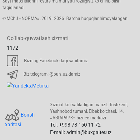
Sayt materiallarini resurs ma’muriyati roziligisiz koʻchirib olish
taqiqlanadi.
© MChJ «NORMA», 2019–2026. Barcha huquqlar himoyalangan.
Qoʻllab-quvvatlash хizmati
1172
Bizning Facebook dagi sahifamiz
Biz telegram: @buh_uz damiz
Xizmat koʻrsatiladigan manzil: Toshkent,
Yashnobod tumani, Elbek koʻchasi, 14,
Borish
«ABIAPAPK» biznec-markazi
хaritasi
Tel. +998 78 150-11-72
E-mail: admin@buxgalter.uz