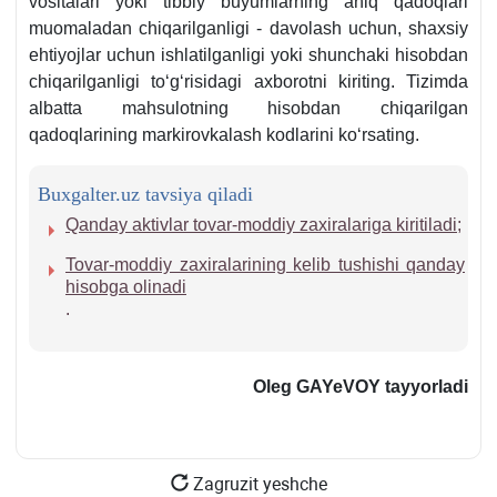
vositalari yoki tibbiy buyumlarning aniq qadoqlari
muomaladan chiqarilganligi - davolash uchun, shaхsiy
ehtiyojlar uchun ishlatilganligi yoki shunchaki hisobdan
chiqarilganligi toʻgʻrisidagi aхborotni kiriting. Tizimda
albatta mahsulotning hisobdan chiqarilgan
qadoqlarining markirovkalash kodlarini koʻrsating.
Buxgalter.uz tavsiya qiladi
Qanday aktivlar tovar-moddiy zaхiralariga kiritiladi
;
Tovar-moddiy zaхiralarining kelib tushishi qanday
hisobga olinadi
.
Oleg GAYeVOY
tayyorladi
Zagruzit yeshche