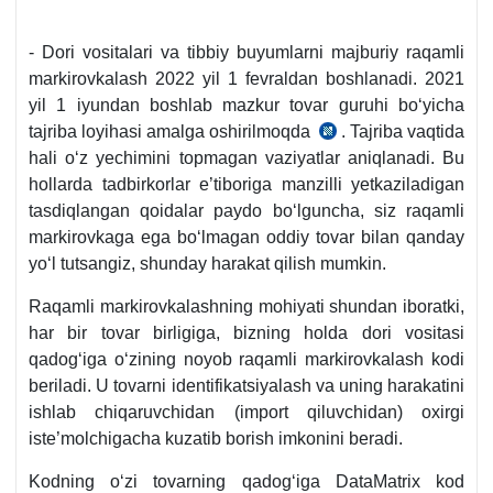
- Dori vositalari va tibbiy buyumlarni majburiy raqamli
markirovkalash 2022 yil 1 fevraldan boshlanadi. 2021
yil 1 iyundan boshlab mazkur tovar guruhi boʻyicha
tajriba loyihasi amalga oshirilmoqda
. Tajriba vaqtida
322-
hali oʻz yechimini topmagan vaziyatlar aniqlanadi. Bu
son
hollarda tadbirkorlar e’tiboriga manzilli yetkaziladigan
VMQ,
tasdiqlangan qoidalar paydo boʻlguncha, siz raqamli
20.05.2021
markirovkaga ega boʻlmagan oddiy tovar bilan qanday
y.
yoʻl tutsangiz, shunday harakat qilish mumkin.
Raqamli markirovkalashning mohiyati shundan iboratki,
har bir tovar birligiga, bizning holda dori vositasi
qadogʻiga oʻzining noyob raqamli markirovkalash kodi
beriladi. U tovarni identifikatsiyalash va uning harakatini
ishlab chiqaruvchidan (import qiluvchidan) oхirgi
iste’molchigacha kuzatib borish imkonini beradi.
Kodning oʻzi tovarning qadogʻiga DataMatrix kod