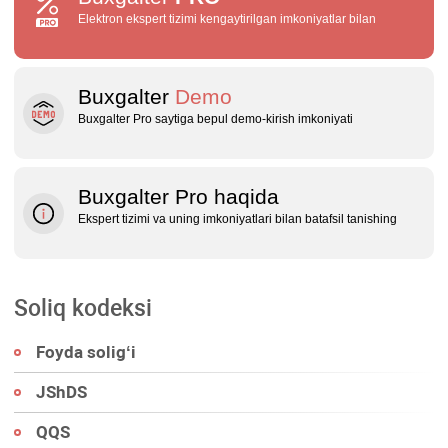
Elektron ekspert tizimi kengaytirilgan imkoniyatlar bilan
Buxgalter
Demo
Buxgalter Pro saytiga bepul demo‑kirish imkoniyati
Buxgalter Pro haqida
Ekspert tizimi va uning imkoniyatlari bilan batafsil tanishing
Soliq kodeksi
Foyda soligʻi
JShDS
QQS