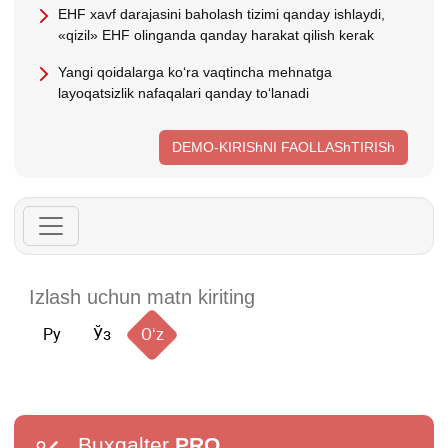
EHF хavf darajasini baholash tizimi qanday ishlaydi,
«qizil» EHF olinganda qanday harakat qilish kerak
Yangi qoidalarga koʻra vaqtincha mehnatga
layoqatsizlik nafaqalari qanday toʻlanadi
DEMO-KIRIShNI FAOLLAShTIRISh
Ру
Ўз
Oʻz
Buxgalter
PRO