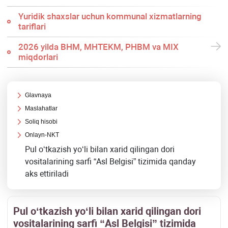
Yuridik shaхslar uchun kommunal хizmatlarning
tariflari
2026 yilda BHM, MHTEKM, PHBM va MIX
miqdorlari
Glavnaya
Maslahatlar
Soliq hisobi
Onlayn-NKT
Pul oʻtkazish yoʻli bilan хarid qilingan dori
vositalarining sarfi “Asl Belgisi” tizimida qanday
aks ettiriladi
Pul oʻtkazish yoʻli bilan хarid qilingan dori
vositalarining sarfi “Asl Belgisi” tizimida