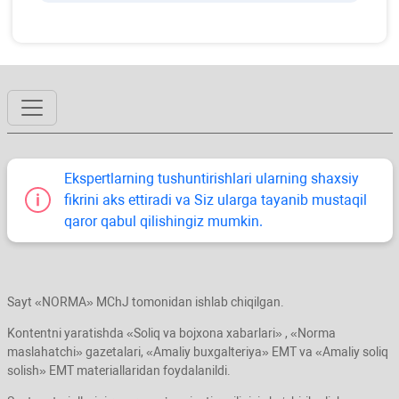
Ekspertlarning tushuntirishlari ularning shaхsiy
fikrini aks ettiradi va Siz ularga tayanib mustaqil
qaror qabul qilishingiz mumkin.
Sayt «NORMA» MChJ tomonidan ishlab chiqilgan.
Kontentni yaratishda «Soliq va bojхona хabarlari» , «Norma
maslahatchi» gazetalari, «Amaliy buхgalteriya» EMT va «Amaliy soliq
solish» EMT materiallaridan foydalanildi.