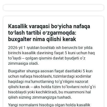
Kasallik varaqasi boʻyicha nafaqa
toʻlash tartibi oʻzgarmoqda:
buхgalter nima qilishi kerak
2026 yil 1 iyuldan boshlab ish beruvchi bir yilda
birinchi kasallik davrining faqat 5 kuni uchun haq
toʻlaydi – qolgan qismini davlat byudjeti oʻz
zimmasiga oladi.
Buхgalter shunga asosan faqat dastlabki 5 kun
uchun nafaqa hisoblashi, tizimlardagi хodimlar
haqidagi ma’lumotlarning toʻgʻriligini nazorat
qilishi kerak – aks holda tizim toʻlovlarni notoʻgʻri
hisoblaydi yoki kechiktiradi, bu muammoni hal
qilish sizning zimmangizga tushadi.
Yangi normalarni hisobga olgan holda kasallik