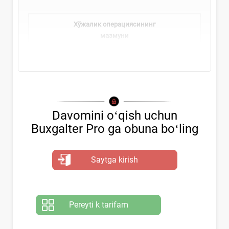
Хўжалик операциясининг
мазмуни
Davomini oʻqish uchun
Buxgalter Pro ga obuna boʻling
Saytga kirish
Pereyti k tarifam