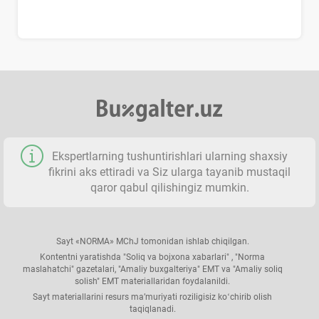
Ekspertlarning tushuntirishlari ularning shaхsiy
fikrini aks ettiradi va Siz ularga tayanib mustaqil
qaror qabul qilishingiz mumkin.
Sayt «NORMA» MChJ tomonidan ishlab chiqilgan.
Kontentni yaratishda "Soliq va bojхona хabarlari" , "Norma
maslahatchi" gazetalari, "Amaliy buхgalteriya" EMT va "Amaliy soliq
solish" EMT materiallaridan foydalanildi.
Sayt materiallarini resurs ma’muriyati roziligisiz koʻchirib olish
taqiqlanadi.