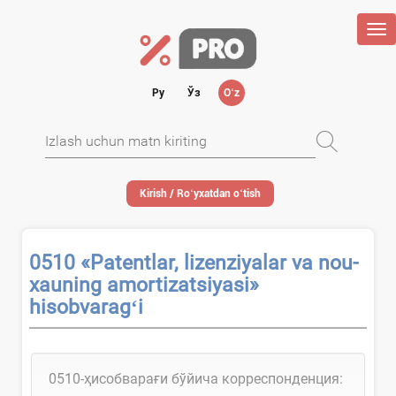
Tog
nav
Ру
Ўз
Oʻz
Kirish / Roʻyхatdan oʻtish
0510 «Patentlar, lizenziyalar va nou-
хauning amortizatsiyasi»
hisobvaragʻi
0510-ҳисобварағи бўйича корреспонденция: