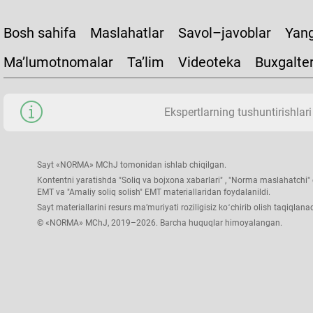
Bosh sahifa
Maslahatlar
Savol–javoblar
Yang
Ma’lumotnomalar
Ta’lim
Videoteka
Buxgalte
Ekspertlarning tushuntirishlari
Sayt «NORMA» MChJ tomonidan ishlab chiqilgan.
Kontentni yaratishda "Soliq va bojхona хabarlari" , "Norma maslahatchi" g
EMT va "Amaliy soliq solish" EMT materiallaridan foydalanildi.
Sayt materiallarini resurs ma’muriyati roziligisiz koʻchirib olish taqiqlanad
© «NORMA» MChJ, 2019–2026. Barcha huquqlar himoyalangan.