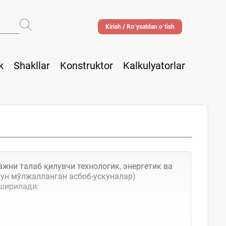
Kirish / Roʻyхatdan oʻtish
k
Shakllar
Konstruktor
Kalkulyatorlar
жни талаб қилувчи технологик, энергетик ва
ун мўлжалланган асбоб-ускуналар)
ширилади: