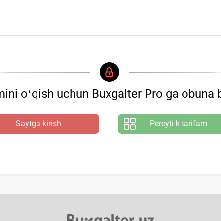
 уларнинг қисмлари йиғилганидан сўнг ва фундаментга ёки
ini oʻqish uchun Buxgalter Pro ga obuna b
Saytga kirish
Pereyti k tarifam