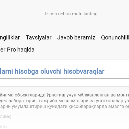
ngiliklar
Tavsiyalar
Javob beramiz
Qonunchili
er Pro haqida
arni hisobga oluvchi hisobvaraqlar
ўйилма объектларида ўрнатиш учун мўлжалланган ва монта
дек лаборатория, тажриба мосламалари ва устахоналар уч
тларни умумлаштириш қуйидаги ҳисобварақларда амалга о
лий»;
ий».