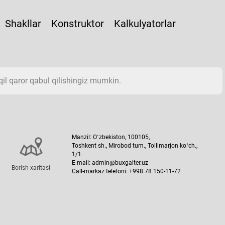
Shakllar
Konstruktor
Kalkulyatorlar
aqil qaror qabul qilishingiz mumkin.
Manzil: Oʻzbekiston, 100105,
Toshkent sh., Mirobod tum., Tollimarjon koʻch.,
1/1.
E-mail: admin@buxgalter.uz
Borish хaritasi
Call-markaz telefoni: +998 78 150-11-72