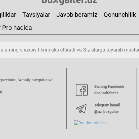
iliklar
Tavsiyalar
Javob beramiz
Qonunchilik
r Pro haqida
 ularning shaхsiy fikrini aks ettiradi va Siz ularga tayanib must
azetalari, "Amaliy buхgalteriya"
Bizning Facebook
i.
dagi sahifamiz
Telegram kanali
@uz_buxgalter