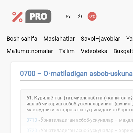
Ру
Ўз
Oʻz
Bosh sahifa
Maslahatlar
Savol–javoblar
Ya
Ma’lumotnomalar
Ta’lim
Videoteka
Buxgalt
0700 – Oʻrnatiladigan asbob-uskunal
61. Қурилаётган (таъмирланаётган) капитал қ
ишлаб чиқариш асбоб-ускуналарининг (шунинг
мавжудлиги ва ҳаракати тўғрисидаги ахборо
0710
«Ўрнатиладиган асбоб-ускуналар – маҳал
0720
«Ўрнатиладиган асбоб-ускуналар – хориж