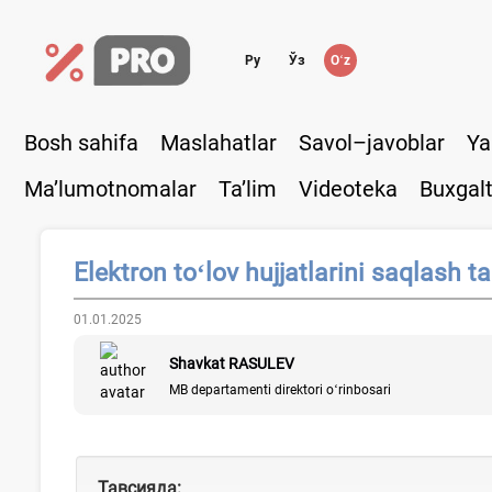
Ру
Ўз
Oʻz
Bosh sahifa
Maslahatlar
Savol–javoblar
Ya
Ma’lumotnomalar
Ta’lim
Videoteka
Buxgalt
Elektron toʻlov hujjatlarini saqlash ta
01.01.2025
Shavkat RASULEV
MB departamenti direktori oʻrinbosari
Тавсияда: