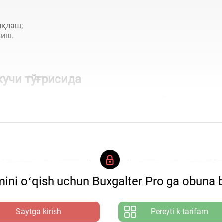
иқлаш;
лиш.
учи тўғрисида
ади ва у билан бир хил юридик кучга эга
ini oʻqish uchun Buxgalter Pro ga obuna b
Saytga kirish
Pereyti k tarifam