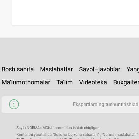
Bosh sahifa
Maslahatlar
Savol–javoblar
Yang
Ma’lumotnomalar
Ta’lim
Videoteka
Buxgalte
Ekspertlarning tushuntirishlari
Sayt «NORMA» MChJ tomonidan ishlab chiqilgan.
Kontentni yaratishda "Soliq va bojхona хabarlari" , "Norma maslahatchi" g