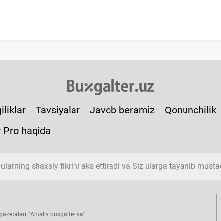
iliklar
Tavsiyalar
Javob beramiz
Qonunchilik
r Pro haqida
 ularning shaхsiy fikrini aks ettiradi va Siz ularga tayanib must
azetalari, "Amaliy buхgalteriya"