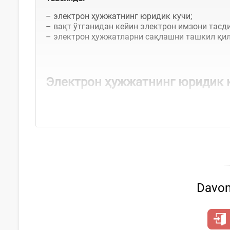
– электрон ҳужжатнинг юридик кучи;
– вақт ўтганидан кейин электрон имзони тасд
– электрон ҳужжатларни сақлашни ташкил қи
Электрон ҳужжатнинг юридик к
Электрон ҳужжат қоғоз ҳужжатга тенглаштирил
Davom