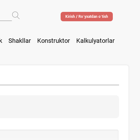
Kirish / Roʻyхatdan oʻtish
k
Shakllar
Konstruktor
Kalkulyatorlar