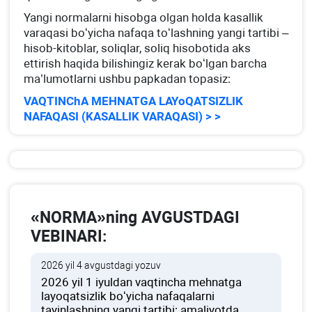
Yangi normalarni hisobga olgan holda kasallik
varaqasi boʻyicha nafaqa toʻlashning yangi tartibi –
hisob-kitoblar, soliqlar, soliq hisobotida aks
ettirish haqida bilishingiz kerak boʻlgan barcha
ma’lumotlarni ushbu papkadan topasiz:
VAQTINChA MEHNATGA LAYoQATSIZLIK
NAFAQASI (KASALLIK VARAQASI) > >
«NORMA»ning AVGUSTDAGI
VEBINARI:
2026 yil 4 avgustdagi yozuv
2026 yil 1 iyuldan vaqtincha mehnatga
layoqatsizlik boʻyicha nafaqalarni
tayinlashning yangi tartibi: amaliyotda