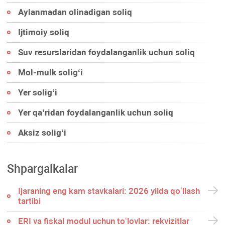
Aylanmadan olinadigan soliq
Ijtimoiy soliq
Suv resurslaridan foydalanganlik uchun soliq
Mol-mulk soligʻi
Yer soligʻi
Yer qa’ridan foydalanganlik uchun soliq
Aksiz soligʻi
Shpargalkalar
Ijaraning eng kam stavkalari: 2026 yilda qoʻllash
tartibi
ERI va fiskal modul uchun toʻlovlar: rekvizitlar