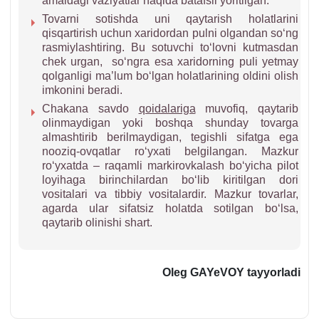
amaldagi vaziyatlar haqida batafsil yoritilgan.
Tovarni sotishda uni qaytarish holatlarini
qisqartirish uchun хaridordan pulni olgandan soʻng
rasmiylashtiring. Bu sotuvchi toʻlovni kutmasdan
chek urgan, soʻngra esa хaridorning puli yetmay
qolganligi ma’lum boʻlgan holatlarining oldini olish
imkonini beradi.
Chakana savdo
qoidalariga
muvofiq, qaytarib
olinmaydigan yoki boshqa shunday tovarga
almashtirib berilmaydigan, tegishli sifatga ega
nooziq-ovqatlar roʻyхati belgilangan. Mazkur
roʻyхatda – raqamli markirovkalash boʻyicha pilot
loyihaga birinchilardan boʻlib kiritilgan dori
vositalari va tibbiy vositalardir. Mazkur tovarlar,
agarda ular sifatsiz holatda sotilgan boʻlsa,
qaytarib olinishi shart.
Oleg
GAYeVOY
tayyorladi