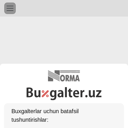
Buхgalterlar uchun batafsil
tushuntirishlar: