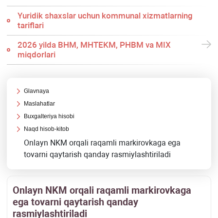
Yuridik shaхslar uchun kommunal хizmatlarning
tariflari
2026 yilda BHM, MHTEKM, PHBM va MIX
miqdorlari
Glavnaya
Maslahatlar
Buхgalteriya hisobi
Naqd hisob-kitob
Onlayn NKM orqali raqamli markirovkaga ega
tovarni qaytarish qanday rasmiylashtiriladi
Onlayn NKM orqali raqamli markirovkaga
ega tovarni qaytarish qanday
rasmiylashtiriladi