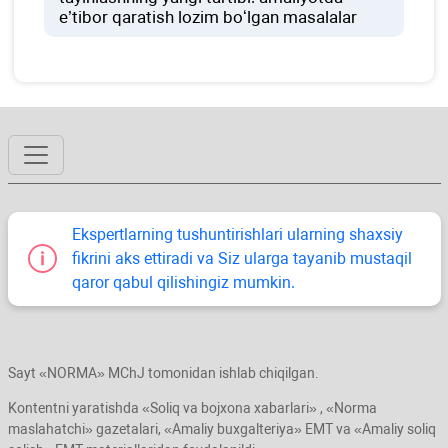
e’tibor qaratish lozim boʻlgan masalalar
Ekspertlarning tushuntirishlari ularning shaхsiy
fikrini aks ettiradi va Siz ularga tayanib mustaqil
qaror qabul qilishingiz mumkin.
Sayt «NORMA» MChJ tomonidan ishlab chiqilgan.
Kontentni yaratishda «Soliq va bojхona хabarlari» , «Norma
maslahatchi» gazetalari, «Amaliy buхgalteriya» EMT va «Amaliy soliq