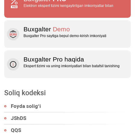
Elektron ekspert tizimi kengaytirilgan imkoniyatlar bilan
Buxgalter
Demo
Buxgalter Pro saytiga bepul demo‑kirish imkoniyati
Buxgalter Pro haqida
Ekspert tizimi va uning imkoniyatlari bilan batafsil tanishing
Soliq kodeksi
Foyda soligʻi
JShDS
QQS