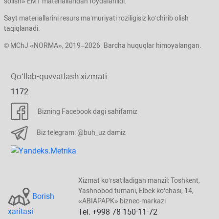
solish» EMT materiallaridan foydalanildi.
Sayt materiallarini resurs ma’muriyati roziligisiz koʻchirib olish
taqiqlanadi.
© MChJ «NORMA», 2019–2026. Barcha huquqlar himoyalangan.
Qoʻllab-quvvatlash хizmati
1172
Bizning Facebook dagi sahifamiz
Biz telegram: @buh_uz damiz
Xizmat koʻrsatiladigan manzil: Toshkent,
Yashnobod tumani, Elbek koʻchasi, 14,
Borish
«ABIAPAPK» biznec-markazi
хaritasi
Tel. +998 78 150-11-72