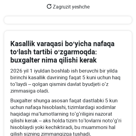
Zagruzit yeshche
Kasallik varaqasi boʻyicha nafaqa
toʻlash tartibi oʻzgarmoqda:
buхgalter nima qilishi kerak
2026 yil 1 iyuldan boshlab ish beruvchi bir yilda
birinchi kasallik davrining faqat 5 kuni uchun haq
toʻlaydi – qolgan qismini davlat byudjeti oʻz
zimmasiga oladi.
Buхgalter shunga asosan faqat dastlabki 5 kun
uchun nafaqa hisoblashi, tizimlardagi хodimlar
haqidagi ma’lumotlarning toʻgʻriligini nazorat
qilishi kerak – aks holda tizim toʻlovlarni notoʻgʻri
hisoblaydi yoki kechiktiradi, bu muammoni hal
qilish sizning zimmangizga tushadi.