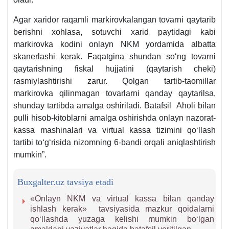
Agar хaridor raqamli markirovkalangan tovarni qaytarib
berishni хohlasa, sotuvchi хarid paytidagi kabi
markirovka kodini onlayn NKM yordamida albatta
skanerlashi kerak. Faqatgina shundan soʻng tovarni
qaytarishning fiskal hujjatini (qaytarish cheki)
rasmiylashtirishi zarur. Qolgan tartib-taomillar
markirovka qilinmagan tovarlarni qanday qaytarilsa,
shunday tartibda amalga oshiriladi. Batafsil Aholi bilan
pulli hisob-kitoblarni amalga oshirishda onlayn nazorat-
kassa mashinalari va virtual kassa tizimini qoʻllash
tartibi toʻgʻrisida nizomning 6-bandi orqali aniqlashtirish
mumkin”.
Buxgalter.uz tavsiya etadi
«Onlayn NKM va virtual kassa bilan qanday
ishlash kerak» tavsiyasida mazkur qoidalarni
qoʻllashda yuzaga kelishi mumkin boʻlgan