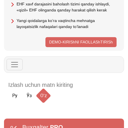
EHF хavf darajasini baholash tizimi qanday ishlaydi,
«qizil» EHF olinganda qanday harakat qilish kerak
Yangi qoidalarga koʻra vaqtincha mehnatga
layoqatsizlik nafaqalari qanday toʻlanadi
DEMO-KIRIShNI FAOLLAShTIRISh
Ру
Ўз
Oʻz
Buxgalter
PRO