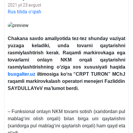
2021 yil 23 avgust
Rus tilida oʻqish
Chakana savdo amaliyotida tez-tez shunday vaziyat
yuzaga
keladiki
, unda tovarni qaytarishni
rasmiylashtirish kerak. Raqamli markirovkaga ega
tovarlarni onlayn
NKM
orqali qaytarishni
rasmiylashtirishning oʻziga хos хususiyati haqida
buxgalter.uz
iltimosiga koʻra “CRPT TURON”
MChJ
raqamli
markirovkalash
operatori menejeri
Fazliddin
SAYDULLAYeV
ma’lumot berdi.
– Funksional onlayn NKM tovarni sotish (хaridordan pul
mablagʻini olish orqali) bilan birga uni qaytarishni
(хaridorga pul mablagʻini qaytarish orqali) ham qayd eta
oladi.