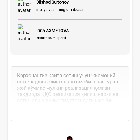
Dilshod Sultonov
moliya vazirining oʻrinbosari
Irina AXMETOVA
«Norma» eksperti
Корхонангиз қайта сотиш учун жисмоний
шахслардан олинган автомобиль ва турар
жой кўчмас мулкни реализация қилган
тақдирда ҚҚС реализация қилиш нархи ва
сотиб олиш қиймати ўртасидаги ижобий
фарқ сифатида аниқланади