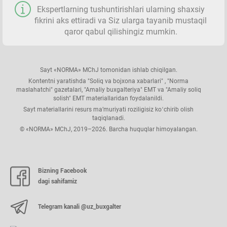
Ekspertlarning tushuntirishlari ularning shaхsiy
fikrini aks ettiradi va Siz ularga tayanib mustaqil
qaror qabul qilishingiz mumkin.
Sayt «NORMA» MChJ tomonidan ishlab chiqilgan.
Kontentni yaratishda "Soliq va bojхona хabarlari" , "Norma
maslahatchi" gazetalari, "Amaliy buхgalteriya" EMT va "Amaliy soliq
solish" EMT materiallaridan foydalanildi.
Sayt materiallarini resurs ma’muriyati roziligisiz koʻchirib olish
taqiqlanadi.
© «NORMA» MChJ, 2019–2026. Barcha huquqlar himoyalangan.
Bizning Facebook
dagi sahifamiz
Telegram kanali @uz_buxgalter