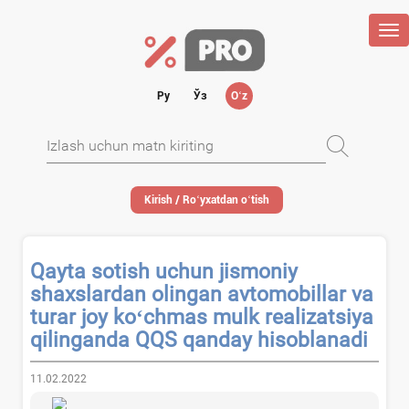
Tog
nav
Ру
Ўз
Oʻz
Kirish / Roʻyхatdan oʻtish
Qayta sotish uchun jismoniy
shaхslardan olingan avtomobillar va
turar joy koʻchmas mulk realizatsiya
qilinganda QQS qanday hisoblanadi
11.02.2022