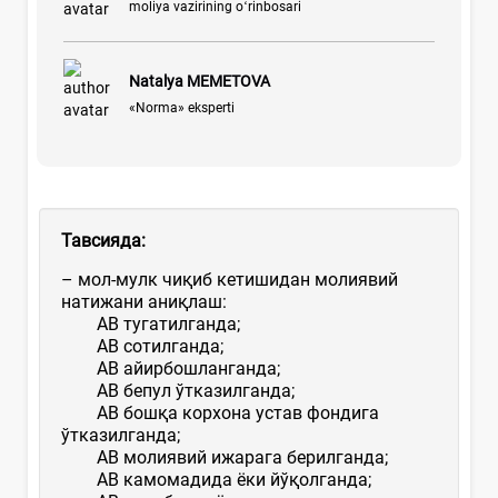
moliya vazirining oʻrinbosari
Natalya MEMETOVA
«Norma» eksperti
Тавсияда:
– мол-мулк чиқиб кетишидан молиявий
натижани аниқлаш:
АВ тугатилганда;
АВ сотилганда;
АВ айирбошланганда;
АВ бепул ўтказилганда;
АВ бошқа корхона устав фондига
ўтказилганда;
АВ молиявий ижарага берилганда;
АВ камомадида ёки йўқолганда;