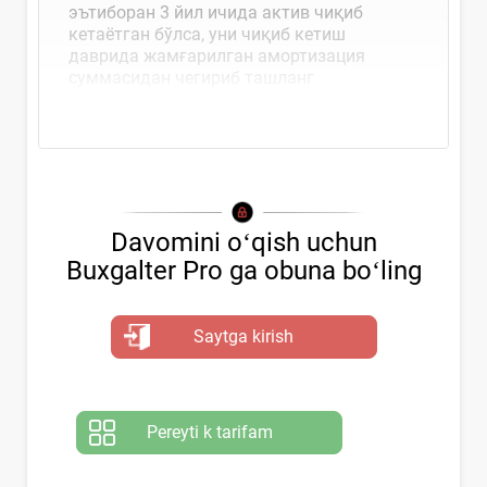
эътиборан 3 йил ичида актив чиқиб
кетаётган бўлса, уни чиқиб кетиш
даврида жамғарилган амортизация
суммасидан чегириб ташланг
Davomini oʻqish uchun
Buxgalter Pro ga obuna boʻling
Saytga kirish
Pereyti k tarifam