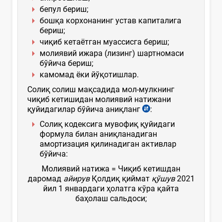
бепул бериш;
бошқа корхонанинг устав капиталига
бериш;
чиқиб кетаётган муассисга бериш;
молиявий ижара (лизинг) шартномаси
бўйича бериш;
камомад ёки йўқотишлар.
Солиқ солиш мақсадида мол-мулкнинг
чиқиб кетишидан молиявий натижани
қуйидагилар бўйича аниқланг
:
Солиқ кодексига мувофиқ қуйидаги
формула билан аниқланадиган
амортизация қилинадиган активлар
бўйича:
Молиявий натижа = Чиқиб кетишдан
даромад
айирув
Қолдиқ қиймат
қўшув
2021
йил 1 январдаги ҳолатга кўра қайта
баҳолаш сальдоси;