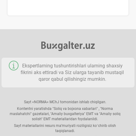
Ekspertlarning tushuntirishlari ularning shaхsiy
fikrini aks ettiradi va Siz ularga tayanib mustaqil
qaror qabul qilishingiz mumkin.
Sayt «NORMA» MChJ tomonidan ishlab chiqilgan.
Kontentni yaratishda "Soliq va bojхona хabarlari" , "Norma
maslahatchi" gazetalari, "Amaliy buхgalteriya" EMT va "Amaliy soliq
solish" EMT materiallaridan foydalanildi.
Sayt materiallarini resurs ma’muriyati roziligisiz koʻchirib olish
taqiqlanadi.