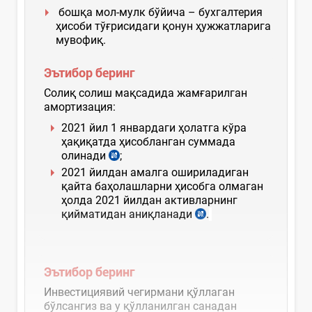
бошқа мол-мулк бўйича – бухгалтерия
ҳисоби тўғрисидаги қонун ҳужжатларига
мувофиқ.
Эътибор беринг
Солиқ солиш мақсадида жамғарилган
амортизация:
2021 йил 1 январдаги ҳолатга кўра
ҳақиқатда ҳисобланган суммада
олинади
;
2021 йилдан амалга ошириладиган
қайта баҳолашларни ҳисобга олмаган
ҳолда 2021 йилдан активларнинг
қийматидан аниқланади
.
Эътибор беринг
Инвестициявий чегирмани қўллаган
бўлсангиз ва у қўлланилган санадан