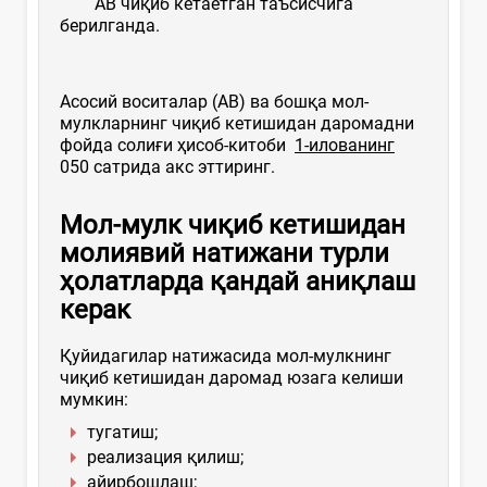
АВ чиқиб кетаётган таъсисчига
берилганда.
Асосий воситалар (АВ) ва бошқа мол-
мулкларнинг чиқиб кетишидан даромадни
фойда солиғи ҳисоб-китоби
1-илованинг
050 сатрида акс эттиринг.
Мол-мулк чиқиб кетишидан
молиявий натижани
турли
ҳолатларда
қандай аниқлаш
керак
Қуйидагилар натижасида мол-мулкнинг
чиқиб кетишидан даромад юзага келиши
мумкин:
тугатиш;
реализация қилиш;
айирбошлаш;