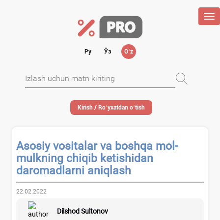
Tog
nav
Ру
Ўз
Oʻz
Kirish / Roʻyхatdan oʻtish
Asosiy vositalar va boshqa mol-
mulkning chiqib ketishidan
daromadlarni aniqlash
22.02.2022
Dilshod Sultonov