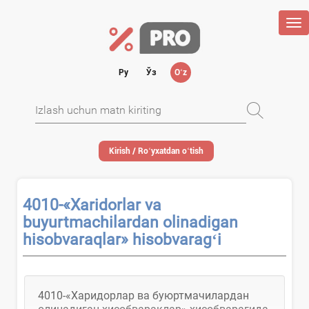
Tog
nav
Ру
Ўз
Oʻz
Kirish / Roʻyхatdan oʻtish
4010-«Xaridorlar va
buyurtmachilardan olinadigan
hisobvaraqlar» hisobvaragʻi
4010-«Харидорлар ва буюртмачилардан