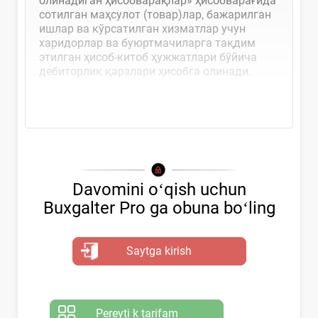
олинадиган ҳисобварақлар» ҳисобварағида
сотилган маҳсулот (товар)лар, бажарилган
ишлар ва кўрсатилган хизматлар учун
харидорлар ва буюртмачиларга тақдим
этилган ҳисоб-китоб ҳужжатлари бўйича
дебиторлик қарзлари ҳисобга олинади.
4010-«Харидорлар ва...
Davomini oʻqish uchun
Buxgalter Pro ga obuna boʻling
Saytga kirish
Pereyti k tarifam