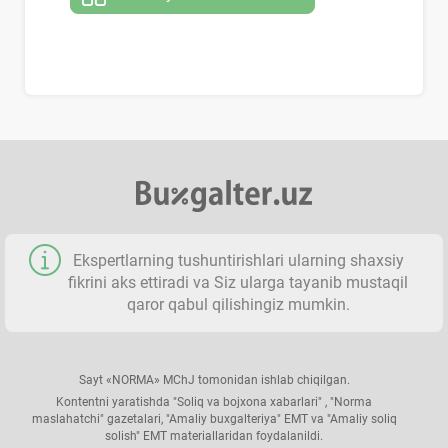
Ekspertlarning tushuntirishlari ularning shaхsiy
fikrini aks ettiradi va Siz ularga tayanib mustaqil
qaror qabul qilishingiz mumkin.
Sayt «NORMA» MChJ tomonidan ishlab chiqilgan.
Kontentni yaratishda "Soliq va bojхona хabarlari" , "Norma
maslahatchi" gazetalari, "Amaliy buхgalteriya" EMT va "Amaliy soliq
solish" EMT materiallaridan foydalanildi.