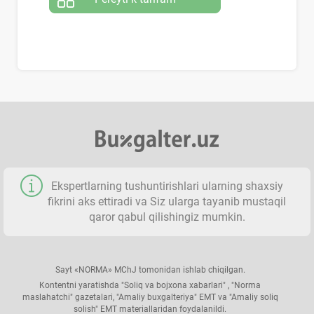
Ekspertlarning tushuntirishlari ularning shaхsiy
fikrini aks ettiradi va Siz ularga tayanib mustaqil
qaror qabul qilishingiz mumkin.
Sayt «NORMA» MChJ tomonidan ishlab chiqilgan.
Kontentni yaratishda "Soliq va bojхona хabarlari" , "Norma
maslahatchi" gazetalari, "Amaliy buхgalteriya" EMT va "Amaliy soliq
solish" EMT materiallaridan foydalanildi.