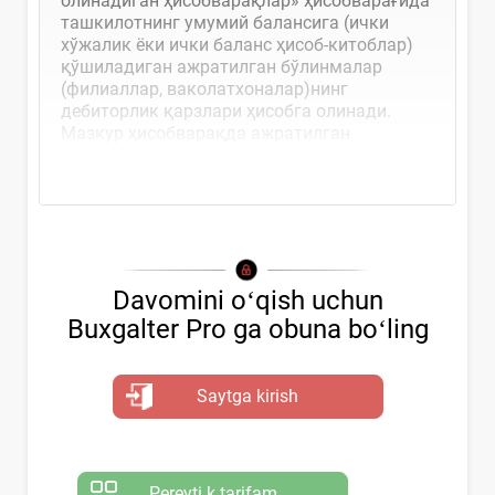
олинадиган ҳисобварақлар» ҳисобварағида
ташкилотнинг умумий балансига (ички
хўжалик ёки ички баланс ҳисоб-китоблар)
қўшиладиган ажратилган бўлинмалар
(филиаллар, ваколатхоналар)нинг
дебиторлик қарзлари ҳисобга олинади.
Мазкур ҳисобварақда ажратилган
мулклар,...
Davomini oʻqish uchun
Buxgalter Pro ga obuna boʻling
Saytga kirish
Pereyti k tarifam