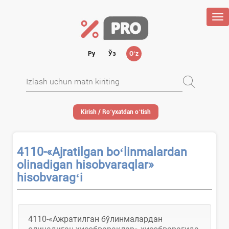
Tog
nav
Ру
Ўз
Oʻz
Kirish / Roʻyхatdan oʻtish
4110-«Ajratilgan boʻlinmalardan
olinadigan hisobvaraqlar»
hisobvaragʻi
4110-«Ажратилган бўлинмалардан