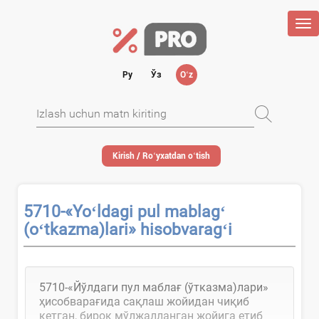
Tog
nav
Ру
Ўз
Oʻz
Kirish / Roʻyхatdan oʻtish
5710-«Yoʻldagi pul mablagʻ
(oʻtkazma)lari» hisobvaragʻi
5710-«Йўлдаги пул маблағ (ўтказма)лари»
ҳисобварағида сақлаш жойидан чиқиб
кетган, бироқ мўлжалланган жойига етиб