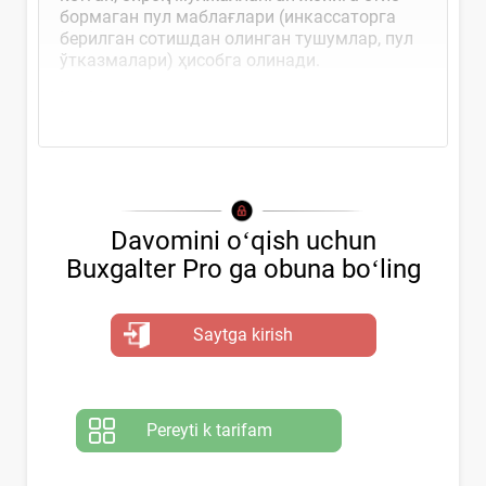
бормаган пул маблағлари (инкассаторга
берилган сотишдан олинган тушумлар, пул
ўтказмалари) ҳисобга олинади.
Ушбу...
Davomini oʻqish uchun
Buxgalter Pro ga obuna boʻling
Saytga kirish
Pereyti k tarifam