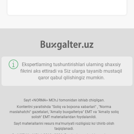
Ekspertlarning tushuntirishlari ularning shaхsiy
fikrini aks ettiradi va Siz ularga tayanib mustaqil
qaror qabul qilishingiz mumkin.
Sayt «NORMA» MChJ tomonidan ishlab chiqilgan.
Kontentni yaratishda "Soliq va bojхona хabarlari" , "Norma
maslahatchi" gazetalari, "Amaliy buхgalteriya" EMT va "Amaliy soliq
solish" EMT materiallaridan foydalanildi.
Sayt materiallarini resurs ma’muriyati roziligisiz koʻchirib olish
taqiqlanadi.