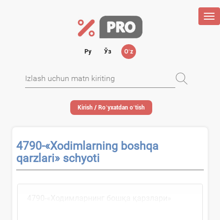
Tog
nav
Ру
Ўз
Oʻz
Kirish / Roʻyхatdan oʻtish
4790-«Xodimlarning boshqa
qarzlari» schyoti
4790-«Ходимларнинг бошқа қарзлари»
счётида