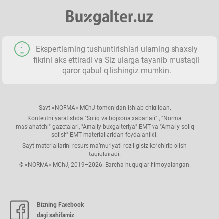
Ekspertlarning tushuntirishlari ularning shaхsiy
fikrini aks ettiradi va Siz ularga tayanib mustaqil
qaror qabul qilishingiz mumkin.
Sayt «NORMA» MChJ tomonidan ishlab chiqilgan.
Kontentni yaratishda "Soliq va bojхona хabarlari" , "Norma
maslahatchi" gazetalari, "Amaliy buхgalteriya" EMT va "Amaliy soliq
solish" EMT materiallaridan foydalanildi.
Sayt materiallarini resurs ma’muriyati roziligisiz koʻchirib olish
taqiqlanadi.
© «NORMA» MChJ, 2019–2026. Barcha huquqlar himoyalangan.
Bizning Facebook
dagi sahifamiz