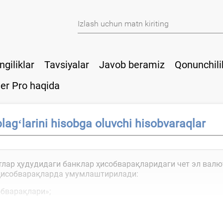
ngiliklar
Tavsiyalar
Javob beramiz
Qonunchili
er Pro haqida
lagʻlarini hisobga oluvchi hisobvaraqlar
атлар ҳудудидаги банклар ҳисобварақларидаги чет эл вал
 ҳисобварақларда умумлаштирилади:
обварақлари»;