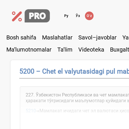
Ру
Ўз
Oʻz
Bosh sahifa
Maslahatlar
Savol–javoblar
Ya
Ma’lumotnomalar
Ta’lim
Videoteka
Buxgalt
5200 – Chet el valyutasidagi pul mab
227. Ўзбекистон Республикаси ва чет мамлак
ҳаракати тўғрисидаги маълумотлар қуйидаги
5210
-«Мамлакат ичидаги чет эл валютаси ҳис
5220
-«Чет элдаги...