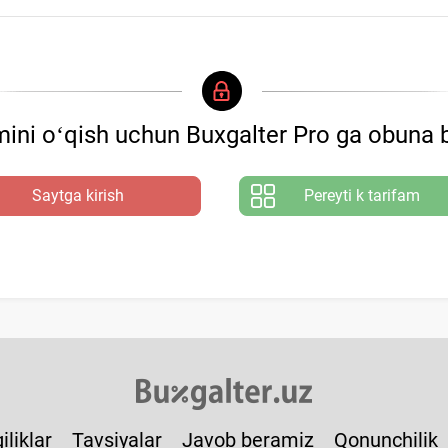
ini oʻqish uchun Buxgalter Pro ga obuna b
Saytga kirish
Pereyti k tarifam
iliklar
Tavsiyalar
Javob beramiz
Qonunchilik