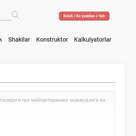
Kirish / Roʻyхatdan oʻtish
k
Shakllar
Konstruktor
Kalkulyatorlar
ютасидаги пул маблағларининг мавжудлиги ва