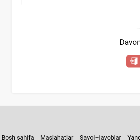
Davom
Bosh sahifa
Maslahatlar
Savol–javoblar
Yang