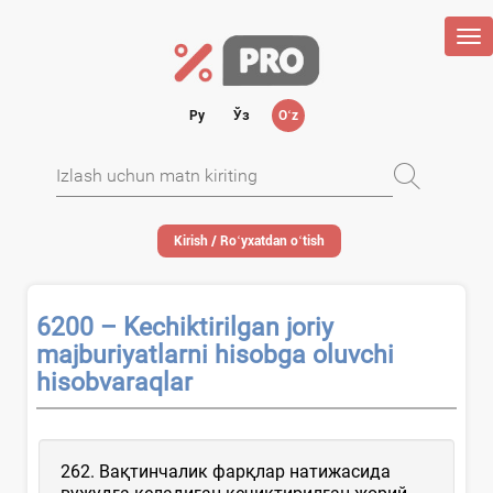
Tog
nav
Ру
Ўз
Oʻz
Kirish / Roʻyхatdan oʻtish
6200 – Kechiktirilgan joriy
majburiyatlarni hisobga oluvchi
hisobvaraqlar
262. Вақтинчалик фарқлар натижасида