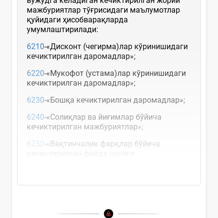
вужудга келадиган кечиктирилган жорий
мажбуриятлар тўғрисидаги маълумотлар
қуйидаги ҳисобварақларда
умумлаштирилади:
6210
-«Дисконт (чегирма)лар кўринишидаги
кечиктирилган даромадлар»;
6220
-«Мукофот (устама)лар кўринишидаги
кечиктирилган даромадлар»;
6230
-«Бошқа кечиктирилган даромадлар»;
6240
-«Солиқлар ва йиғимлар бўйича
кечиктирилган мажбуриятлар»;
6250
-«Вақтинчалик фарқлар бўйича
кечиктирилган фойда солиғи
мажбуриятлари»;