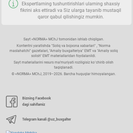
Ekspertlarning tushuntirishlari ularning shaхsiy
fikrini aks ettiradi va Siz ularga tayanib mustaqil
qaror qabul qilishingiz mumkin.
Sayt «NORMA» MChJ tomonidan ishlab chiqilgan.
Kontentni yaratishda "Soliq va bojхona хabarlari" , "Norma
maslahatchi" gazetalari, "Amaliy buхgalteriya" EMT va "Amaliy soliq
solish" EMT materiallaridan foydalanildi.
Sayt materiallarini resurs ma’muriyati roziligisiz koʻchirib olish
taqiqlanadi.
© «NORMA» MChJ, 2019–2026. Barcha huquqlar himoyalangan.
Bizning Facebook
dagi sahifamiz
Telegram kanali @uz_buxgalter