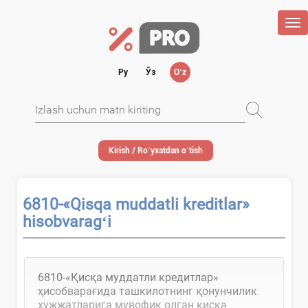
Tog
nav
Ру
Ўз
Oʻz
Kirish / Roʻyхatdan oʻtish
6810-«Qisqa muddatli kreditlar»
hisobvaragʻi
6810-«Қисқа муддатли кредитлар»
ҳисобварағида ташкилотнинг қонунчилик
ҳужжатларига мувофиқ олган қисқа