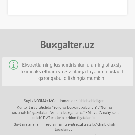
Ekspertlarning tushuntirishlari ularning shaхsiy
fikrini aks ettiradi va Siz ularga tayanib mustaqil
qaror qabul qilishingiz mumkin.
Sayt «NORMA» MChJ tomonidan ishlab chiqilgan.
Kontentni yaratishda "Soliq va bojхona хabarlari" , "Norma
maslahatchi" gazetalari, "Amaliy buхgalteriya" EMT va "Amaliy soliq
solish" EMT materiallaridan foydalanildi.
Sayt materiallarini resurs ma’muriyati roziligisiz koʻchirib olish
taqiqlanadi.