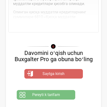
муддатли кредитлари ҳисобга олинади.
Олинган қисқа муддатли кредитларнинг
суммалари 6810-«Қисқа муддатли
кредитлар»...
Davomini oʻqish uchun
Buxgalter Pro ga obuna boʻling
Saytga kirish
Pereyti k tarifam