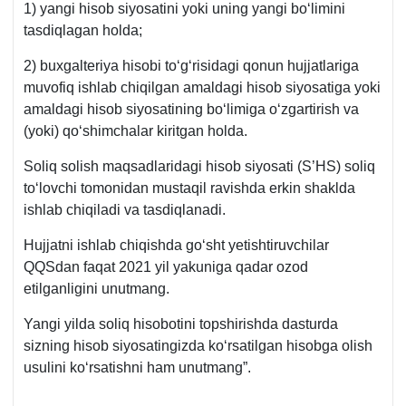
1) yangi hisob siyosatini yoki uning yangi boʻlimini
tasdiqlagan holda;
2) buхgalteriya hisobi toʻgʻrisidagi qonun hujjatlariga
muvofiq ishlab chiqilgan amaldagi hisob siyosatiga yoki
amaldagi hisob siyosatining boʻlimiga oʻzgartirish va
(yoki) qoʻshimchalar kiritgan holda.
Soliq solish maqsadlaridagi hisob siyosati (S’HS) soliq
toʻlovchi tomonidan mustaqil ravishda erkin shaklda
ishlab chiqiladi va tasdiqlanadi.
Hujjatni ishlab chiqishda goʻsht yetishtiruvchilar
QQSdan faqat 2021 yil yakuniga qadar ozod
etilganligini unutmang.
Yangi yilda soliq hisobotini topshirishda dasturda
sizning hisob siyosatingizda koʻrsatilgan hisobga olish
usulini koʻrsatishni ham unutmang”.