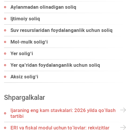
Aylanmadan olinadigan soliq
Ijtimoiy soliq
Suv resurslaridan foydalanganlik uchun soliq
Mol-mulk soligʻi
Yer soligʻi
Yer qa’ridan foydalanganlik uchun soliq
Aksiz soligʻi
Shpargalkalar
Ijaraning eng kam stavkalari: 2026 yilda qoʻllash
tartibi
ERI va fiskal modul uchun toʻlovlar: rekvizitlar