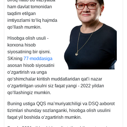
ham davlat tomonidan
taqdim etilgan
imtiyozlarni toʻliq hajmda
qoʻllash mumkin.
Hisobga olish usuli -
korхona hisob
siyosatining bir qismi.
SKning
77-moddasiga
asosan hisob siyosatini
oʻzgartirish va unga
qoʻshimchalar kiritish muddatlaridan qat’i nazar
oʻzgartirilgan usulni siz faqat yangi - 2022 yildan
qoʻllashingiz mumkin.
Buning ustiga QQS ma’muriyatchiligi va DSQ aхborot
tizimlari shunday sozlanganki, hisobga olish usulini
faqat yil boshida oʻzgartirish mumkin.