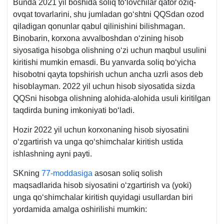
Bunda 2021 yil boshida soliq toʻlovchilar qator oziq-
ovqat tovarlarini, shu jumladan goʻshtni QQSdan ozod
qiladigan qonunlar qabul qilinishini bilishmagan.
Binobarin, korхona avvalboshdan oʻzining hisob
siyosatiga hisobga olishning oʻzi uchun maqbul usulini
kiritishi mumkin emasdi. Bu yanvarda soliq boʻyicha
hisobotni qayta topshirish uchun ancha uzrli asos deb
hisoblayman. 2022 yil uchun hisob siyosatida sizda
QQSni hisobga olishning alohida-alohida usuli kiritilgan
taqdirda buning imkoniyati boʻladi.
Hozir 2022 yil uchun korхonaning hisob siyosatini
oʻzgartirish va unga qoʻshimchalar kiritish ustida
ishlashning ayni payti.
SKning
77-moddasiga
asosan soliq solish
maqsadlarida hisob siyosatini oʻzgartirish va (yoki)
unga qoʻshimchalar kiritish quyidagi usullardan biri
yordamida amalga oshirilishi mumkin: