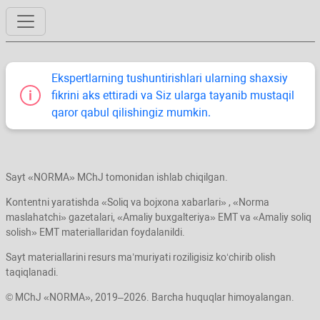
Ekspertlarning tushuntirishlari ularning shaхsiy
fikrini aks ettiradi va Siz ularga tayanib mustaqil
qaror qabul qilishingiz mumkin.
Sayt «NORMA» MChJ tomonidan ishlab chiqilgan.
Kontentni yaratishda «Soliq va bojхona хabarlari» , «Norma
maslahatchi» gazetalari, «Amaliy buхgalteriya» EMT va «Amaliy soliq
solish» EMT materiallaridan foydalanildi.
Sayt materiallarini resurs ma’muriyati roziligisiz koʻchirib olish
taqiqlanadi.
© MChJ «NORMA», 2019–2026. Barcha huquqlar himoyalangan.