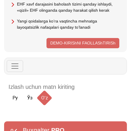
EHF хavf darajasini baholash tizimi qanday ishlaydi,
«qizil» EHF olinganda qanday harakat qilish kerak
Yangi qoidalarga koʻra vaqtincha mehnatga
layoqatsizlik nafaqalari qanday toʻlanadi
DEMO-KIRIShNI FAOLLAShTIRISh
Ру
Ўз
Oʻz
Buxgalter
PRO