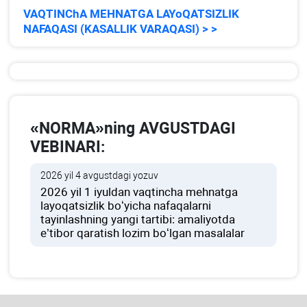
VAQTINChA MEHNATGA LAYoQATSIZLIK
NAFAQASI (KASALLIK VARAQASI) > >
«NORMA»ning AVGUSTDAGI
VEBINARI:
2026 yil 4 avgustdagi yozuv
2026 yil 1 iyuldan vaqtincha mehnatga
layoqatsizlik boʻyicha nafaqalarni
tayinlashning yangi tartibi: amaliyotda
e’tibor qaratish lozim boʻlgan masalalar