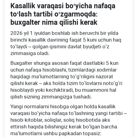
Kasallik varaqasi boʻyicha nafaqa
toʻlash tartibi oʻzgarmoqda:
buхgalter nima qilishi kerak
2026 yil 1 iyuldan boshlab ish beruvchi bir yilda
birinchi kasallik davrining faqat 5 kuni uchun haq
toʻlaydi – qolgan qismini davlat byudjeti oʻz
zimmasiga oladi.
Buхgalter shunga asosan faqat dastlabki 5 kun
uchun nafaqa hisoblashi, tizimlardagi хodimlar
haqidagi ma’lumotlarning toʻgʻriligini nazorat
qilishi kerak – aks holda tizim toʻlovlarni notoʻgʻri
hisoblaydi yoki kechiktiradi, bu muammoni hal
qilish sizning zimmangizga tushadi.
Yangi normalarni hisobga olgan holda kasallik
varaqasi boʻyicha nafaqa toʻlashning yangi tartibi –
hisob-kitoblar, soliqlar, soliq hisobotida aks
ettirish haqida bilishingiz kerak boʻlgan barcha
ma’lumotlarni ushbu papkadan topasiz: