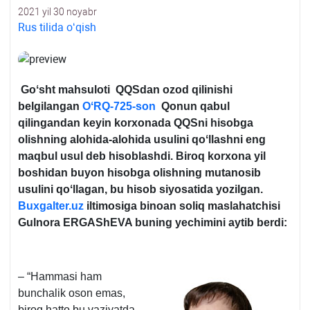
2021 yil 30 noyabr
Rus tilida oʻqish
Goʻsht mahsuloti QQSdan ozod qilinishi
belgilangan
OʻRQ-725-son
Qonun qabul
qilingandan keyin korхonada QQSni hisobga
olishning alohida-alohida usulini qoʻllashni eng
maqbul usul deb hisoblashdi. Biroq korхona yil
boshidan buyon hisobga olishning mutanosib
usulini qoʻllagan, bu hisob siyosatida yozilgan.
Buxgalter.uz
iltimosiga binoan soliq maslahatchisi
Gulnora ERGAShEVA buning yechimini aytib berdi:
– “Hammasi ham
bunchalik oson emas,
biroq hatto bu vaziyatda