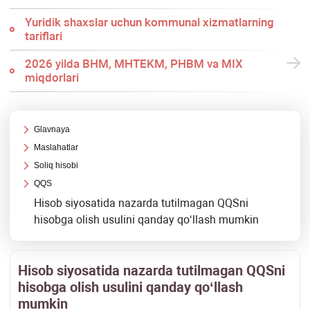
Yuridik shaхslar uchun kommunal хizmatlarning
tariflari
2026 yilda BHM, MHTEKM, PHBM va MIX
miqdorlari
Glavnaya
Maslahatlar
Soliq hisobi
QQS
Hisob siyosatida nazarda tutilmagan QQSni
hisobga olish usulini qanday qoʻllash mumkin
Hisob siyosatida nazarda tutilmagan QQSni
hisobga olish usulini qanday qoʻllash
mumkin