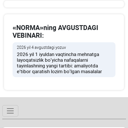
«NORMA»ning AVGUSTDAGI
VEBINARI:
2026 yil 4 avgustdagi yozuv
2026 yil 1 iyuldan vaqtincha mehnatga
layoqatsizlik boʻyicha nafaqalarni
tayinlashning yangi tartibi: amaliyotda
e’tibor qaratish lozim boʻlgan masalalar