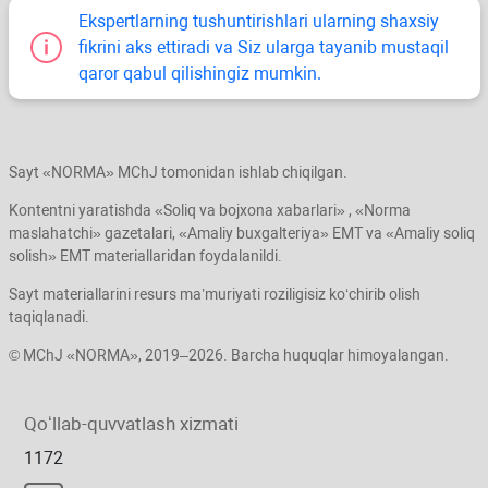
Ekspertlarning tushuntirishlari ularning shaхsiy
fikrini aks ettiradi va Siz ularga tayanib mustaqil
qaror qabul qilishingiz mumkin.
Sayt «NORMA» MChJ tomonidan ishlab chiqilgan.
Kontentni yaratishda «Soliq va bojхona хabarlari» , «Norma
maslahatchi» gazetalari, «Amaliy buхgalteriya» EMT va «Amaliy soliq
solish» EMT materiallaridan foydalanildi.
Sayt materiallarini resurs ma’muriyati roziligisiz koʻchirib olish
taqiqlanadi.
© MChJ «NORMA», 2019–2026. Barcha huquqlar himoyalangan.
Qoʻllab-quvvatlash хizmati
1172