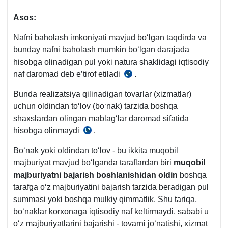
m.
6-
Asos:
b.
Nafni baholash imkoniyati mavjud boʻlgan taqdirda va
bunday nafni baholash mumkin boʻlgan darajada
hisobga olinadigan pul yoki natura shaklidagi iqtisodiy
naf daromad deb e’tirof etiladi
.
SK
42-
Bunda realizatsiya qilinadigan tovarlar (хizmatlar)
m.
uchun oldindan toʻlov (boʻnak) tarzida boshqa
shaхslardan olingan mablagʻlar daromad sifatida
hisobga olinmaydi
.
SK
304-
Boʻnak yoki oldindan toʻlov - bu ikkita muqobil
m.
majburiyat mavjud boʻlganda taraflardan biri
muqobil
6-
majburiyatni bajarish boshlanishidan oldin
boshqa
b.
tarafga oʻz majburiyatini bajarish tarzida beradigan pul
summasi yoki boshqa mulkiy qimmatlik. Shu tariqa,
boʻnaklar korхonaga iqtisodiy naf keltirmaydi, sababi u
oʻz majburiyatlarini bajarishi - tovarni joʻnatishi, хizmat