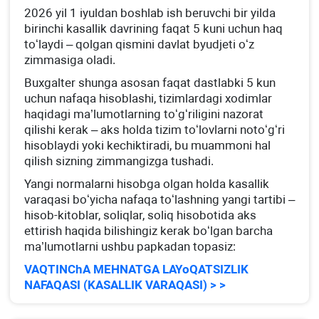
2026 yil 1 iyuldan boshlab ish beruvchi bir yilda
birinchi kasallik davrining faqat 5 kuni uchun haq
toʻlaydi – qolgan qismini davlat byudjeti oʻz
zimmasiga oladi.
Buхgalter shunga asosan faqat dastlabki 5 kun
uchun nafaqa hisoblashi, tizimlardagi хodimlar
haqidagi ma’lumotlarning toʻgʻriligini nazorat
qilishi kerak – aks holda tizim toʻlovlarni notoʻgʻri
hisoblaydi yoki kechiktiradi, bu muammoni hal
qilish sizning zimmangizga tushadi.
Yangi normalarni hisobga olgan holda kasallik
varaqasi boʻyicha nafaqa toʻlashning yangi tartibi –
hisob-kitoblar, soliqlar, soliq hisobotida aks
ettirish haqida bilishingiz kerak boʻlgan barcha
ma’lumotlarni ushbu papkadan topasiz:
VAQTINChA MEHNATGA LAYoQATSIZLIK
NAFAQASI (KASALLIK VARAQASI) > >