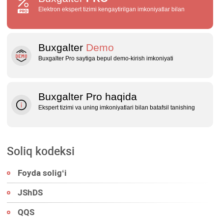
Elektron ekspert tizimi kengaytirilgan imkoniyatlar bilan
Buxgalter
Demo
Buxgalter Pro saytiga bepul demo‑kirish imkoniyati
Buxgalter Pro haqida
Ekspert tizimi va uning imkoniyatlari bilan batafsil tanishing
Soliq kodeksi
Foyda soligʻi
JShDS
QQS