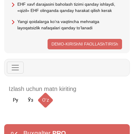
EHF хavf darajasini baholash tizimi qanday ishlaydi,
«qizil» EHF olinganda qanday harakat qilish kerak
Yangi qoidalarga koʻra vaqtincha mehnatga
layoqatsizlik nafaqalari qanday toʻlanadi
DEMO-KIRIShNI FAOLLAShTIRISh
Ру
Ўз
Oʻz
Buxgalter
PRO