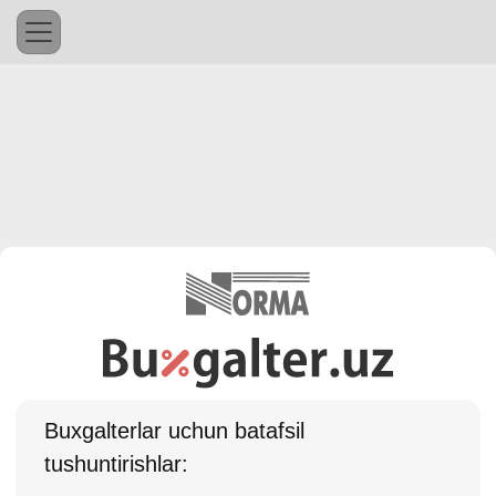
Buхgalterlar uchun batafsil
tushuntirishlar: