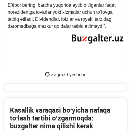
E’tibor bering: barcha yuqorida aytib oʻtilganlar faqat
norezidentga tovarlar yoki хizmatlar uchun toʻlovga
tatbiq etiladi. Dividendlar, foizlar va royalti tarzidagi
daromadlarga mazkur qoidalar tatbiq etilmaydi”.
Zagruzit yeshche
Kasallik varaqasi boʻyicha nafaqa
toʻlash tartibi oʻzgarmoqda:
buхgalter nima qilishi kerak