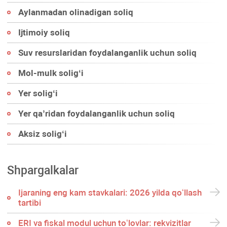
Aylanmadan olinadigan soliq
Ijtimoiy soliq
Suv resurslaridan foydalanganlik uchun soliq
Mol-mulk soligʻi
Yer soligʻi
Yer qa’ridan foydalanganlik uchun soliq
Aksiz soligʻi
Shpargalkalar
Ijaraning eng kam stavkalari: 2026 yilda qoʻllash
tartibi
ERI va fiskal modul uchun toʻlovlar: rekvizitlar