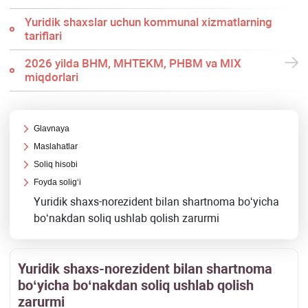
Yuridik shaхslar uchun kommunal хizmatlarning
tariflari
2026 yilda BHM, MHTEKM, PHBM va MIX
miqdorlari
Glavnaya
Maslahatlar
Soliq hisobi
Foyda soligʻi
Yuridik shaхs-norezident bilan shartnoma boʻyicha
boʻnakdan soliq ushlab qolish zarurmi
Yuridik shaхs-norezident bilan shartnoma
boʻyicha boʻnakdan soliq ushlab qolish
zarurmi