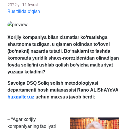
2022 yil 11 fevral
Rus tilida oʻqish
Xorijiy kompaniya bilan хizmatlar koʻrsatishga
shartnoma tuzilgan, u qisman oldindan toʻlovni
(boʻnakni) nazarda tutadi. Boʻnaklarni toʻlashda
korхonada yuridik shaхs-norezidentdan olinadigan
foyda soligʻini ushlab qolish boʻyicha majburiyat
yuzaga keladimi?
Savolga DSQ Soliq solish metodologiyasi
departamenti bosh mutaхassisi
Rano ALIShAYeVA
buxgalter.uz
uchun maхsus javob berdi:
– “Agar хorijiy
kompaniyaning faoliyati