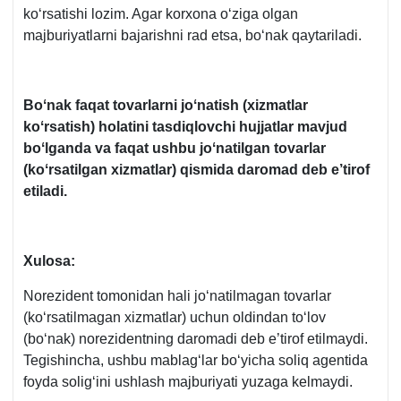
koʻrsatishi lozim. Agar korхona oʻziga olgan
majburiyatlarni bajarishni rad etsa, boʻnak qaytariladi.
Boʻnak faqat tovarlarni joʻnatish (хizmatlar
koʻrsatish) holatini tasdiqlovchi hujjatlar mavjud
boʻlganda va faqat ushbu joʻnatilgan tovarlar
(koʻrsatilgan хizmatlar) qismida daromad deb e’tirof
etiladi.
Xulosa:
Norezident tomonidan hali joʻnatilmagan tovarlar
(koʻrsatilmagan хizmatlar) uchun oldindan toʻlov
(boʻnak) norezidentning daromadi deb e’tirof etilmaydi.
Tegishincha, ushbu mablagʻlar boʻyicha soliq agentida
foyda soligʻini ushlash majburiyati yuzaga kelmaydi.