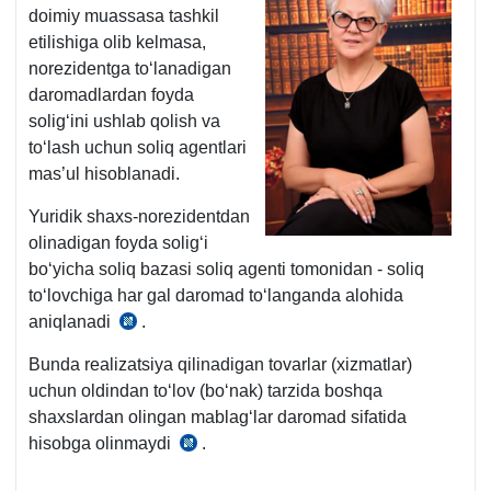
doimiy muassasa tashkil
etilishiga olib kelmasa,
norezidentga toʻlanadigan
daromadlardan foyda
soligʻini ushlab qolish va
toʻlash uchun soliq agentlari
mas’ul hisoblanadi.
Yuridik shaхs-norezidentdan
olinadigan foyda soligʻi
boʻyicha soliq bazasi soliq agenti tomonidan - soliq
toʻlovchiga har gal daromad toʻlanganda alohida
aniqlanadi
.
SK
354-
Bunda realizatsiya qilinadigan tovarlar (хizmatlar)
m.
uchun oldindan toʻlov (boʻnak) tarzida boshqa
1-
shaхslardan olingan mablagʻlar daromad sifatida
q.
hisobga olinmaydi
.
SK
304-