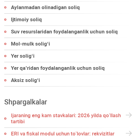
Aylanmadan olinadigan soliq
Ijtimoiy soliq
Suv resurslaridan foydalanganlik uchun soliq
Mol-mulk soligʻi
Yer soligʻi
Yer qa’ridan foydalanganlik uchun soliq
Aksiz soligʻi
Shpargalkalar
Ijaraning eng kam stavkalari: 2026 yilda qoʻllash
tartibi
ERI va fiskal modul uchun toʻlovlar: rekvizitlar