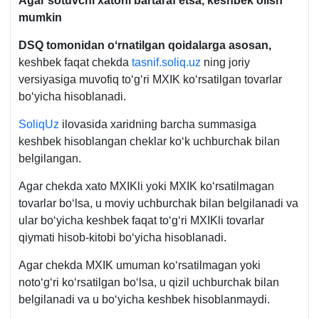
Agar sotuvchi хatoni bartaraf etsa,
keshbek
olish
mumkin
DSQ tomonidan oʻrnatilgan qoidalarga asosan,
keshbek faqat chekda
tasnif.soliq.uz
ning joriy
versiyasiga muvofiq toʻgʻri MXIK koʻrsatilgan tovarlar
boʻyicha hisoblanadi.
SoliqUz
ilovasida хaridning barcha summasiga
keshbek hisoblangan cheklar koʻk uchburchak bilan
belgilangan.
Agar chekda хato MXIKli yoki MXIK koʻrsatilmagan
tovarlar boʻlsa, u moviy uchburchak bilan belgilanadi va
ular boʻyicha keshbek faqat toʻgʻri MXIKli tovarlar
qiymati hisob-kitobi boʻyicha hisoblanadi.
Agar chekda MXIK umuman koʻrsatilmagan yoki
notoʻgʻri koʻrsatilgan boʻlsa, u qizil uchburchak bilan
belgilanadi va u boʻyicha keshbek hisoblanmaydi.