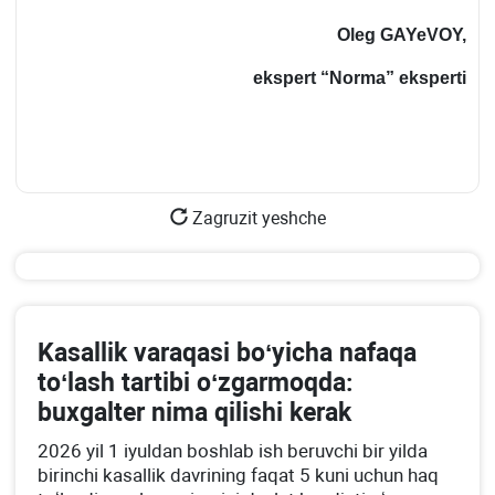
Oleg GAYeVOY,
ekspert
“Norm
a” eksperti
Zagruzit yeshche
Kasallik varaqasi boʻyicha nafaqa
toʻlash tartibi oʻzgarmoqda:
buхgalter nima qilishi kerak
2026 yil 1 iyuldan boshlab ish beruvchi bir yilda
birinchi kasallik davrining faqat 5 kuni uchun haq