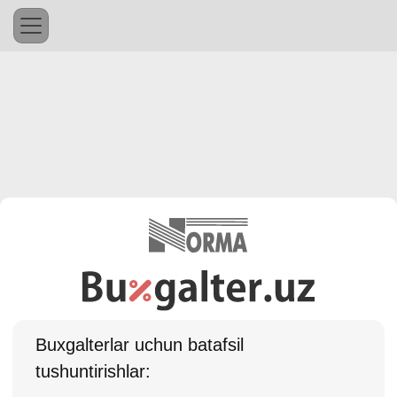
Buхgalterlar uchun batafsil
tushuntirishlar: