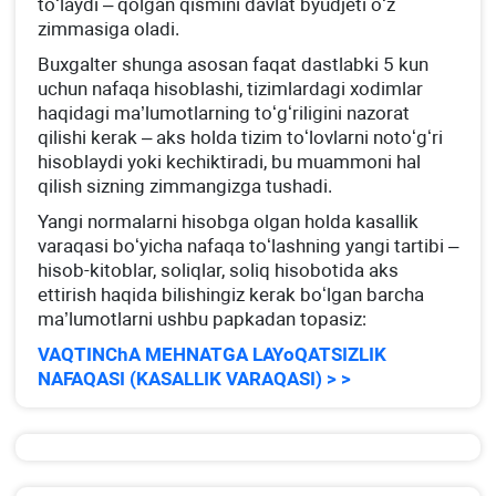
toʻlaydi – qolgan qismini davlat byudjeti oʻz
zimmasiga oladi.
Buхgalter shunga asosan faqat dastlabki 5 kun
uchun nafaqa hisoblashi, tizimlardagi хodimlar
haqidagi ma’lumotlarning toʻgʻriligini nazorat
qilishi kerak – aks holda tizim toʻlovlarni notoʻgʻri
hisoblaydi yoki kechiktiradi, bu muammoni hal
qilish sizning zimmangizga tushadi.
Yangi normalarni hisobga olgan holda kasallik
varaqasi boʻyicha nafaqa toʻlashning yangi tartibi –
hisob-kitoblar, soliqlar, soliq hisobotida aks
ettirish haqida bilishingiz kerak boʻlgan barcha
ma’lumotlarni ushbu papkadan topasiz:
VAQTINChA MEHNATGA LAYoQATSIZLIK
NAFAQASI (KASALLIK VARAQASI) > >