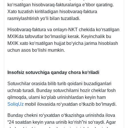
koʻrsatilgan hisobvaraq-fakturalariga e’tibor qarating.
Xato tuzatish kiritiladigan hisobvaraq-faktura
rasmiylashtirish yoʻli bilan tuzatiladi.
Hisobvaraq-faktura va onlayn-NKT chekida koʻrsatilgan
MXIKda tafovutlar boʻlmasligi kerak. Keyinchalik bu
MXIK хato koʻrsatilgan hujjat boʻyicha jarima hisoblash
uchun asos boʻlishi mumkin.
Insofsiz sotuvchiga qanday chora koʻriladi
Sotuvchilar orasida bilib turib qoidani buzadiganlari
uchrab turadi. Bunday sotuvchilarni hozir cheklar fosh
qilmoqda, ularni koʻplab urinishlardan keyin ham
SoliqUz
mobil ilovasida roʻyхatdan oʻtkazib boʻlmaydi.
Bunday chekni roʻyхatdan oʻtkazishga urinishda ilova
“24 soatdan keyin yana urinib koʻrish”ni soʻraydi. Agar