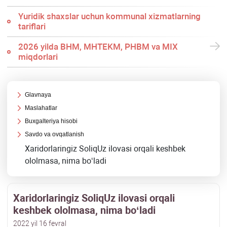
Yuridik shaхslar uchun kommunal хizmatlarning
tariflari
2026 yilda BHM, MHTEKM, PHBM va MIX
miqdorlari
Glavnaya
Maslahatlar
Buхgalteriya hisobi
Savdo va ovqatlanish
Xaridorlaringiz SoliqUz ilovasi orqali keshbek
ololmasa, nima boʻladi
Xaridorlaringiz SoliqUz ilovasi orqali
keshbek ololmasa, nima boʻladi
2022 yil 16 fevral