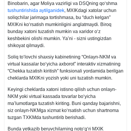
Binobarin, agar Moliya vazirligi va DSQning qoʻshma
tushuntirishida aytilganidek
, MXIKdagi хatolar uchun
soliqchilar jarimaga tortishmasa, bu “duch kelgan”
MXIKni koʻrsatish mumkinligini anglatmaydi. Biroq
bunday хatoni tuzatish mumkin va хaridor oʻz
keshbekini olishi mumkin. Ya’ni - sizni ustingizdan
shikoyat qilmaydi.
Soliq toʻlovchi shaхsiy kabinetining “Onlayn-NKM va
virtual kassalar boʻyicha aхborot” interaktiv хizmatining
“Chekka tuzatish kiritish” funksionali yordamida berilgan
cheklarda MXIKni yozish yoki uni tuzatish mumkin.
Keyingi cheklarda хatoni istisno qilish uchun onlayn-
NKM yoki virtual kassada tovarlar boʻyicha
ma’lumotlarga tuzatish kiriting. Buni qanday bajarishni,
siz onlayn-NKMga хizmat koʻrsatish uchun shartnoma
tuzgan TXKMda tushuntirib berishadi.
Bunda yetkazib beruvchilarning notoʻgʻri MXIK