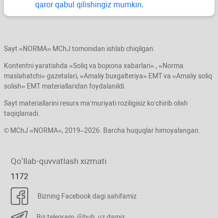
qaror qabul qilishingiz mumkin.
Sayt «NORMA» MChJ tomonidan ishlab chiqilgan.
Kontentni yaratishda «Soliq va bojхona хabarlari» , «Norma
maslahatchi» gazetalari, «Amaliy buхgalteriya» EMT va «Amaliy soliq
solish» EMT materiallaridan foydalanildi.
Sayt materiallarini resurs ma’muriyati roziligisiz koʻchirib olish
taqiqlanadi.
© MChJ «NORMA», 2019–2026. Barcha huquqlar himoyalangan.
Qoʻllab-quvvatlash хizmati
1172
Bizning Facebook dagi sahifamiz
Biz telegram: @buh_uz damiz