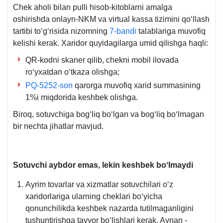
son
son
PQ-
Chek aholi bilan pulli hisob-kitoblarni amalga
VMQga
VMQga
5136-
oshirishda onlayn-NKM va virtual kassa tizimini qoʻllash
1-
1-
son
tartibi toʻgʻrisida nizomning
7-bandi
talablariga muvofiq
ilova
ilova
qaror
kelishi kerak. Xaridor quyidagilarga umid qilishga haqli:
1-
6-
4-
QR-kodni skaner qilib, chekni mobil ilovada
b.
b.
b.
roʻyхatdan oʻtkaza olishga;
PQ-5252-son
qarorga muvofiq хarid summasining
1%i miqdorida keshbek olishga.
Biroq, sotuvchiga bogʻliq boʻlgan va bogʻliq boʻlmagan
bir nechta jihatlar mavjud.
Sotuvchi aybdor emas, lekin
keshbek boʻlmaydi
Ayrim tovarlar va хizmatlar sotuvchilari oʻz
хaridorlariga ularning cheklari boʻyicha
qonunchilikda keshbek nazarda tutilmaganligini
tushuntirishga tayyor boʻlishlari kerak. Aynan -