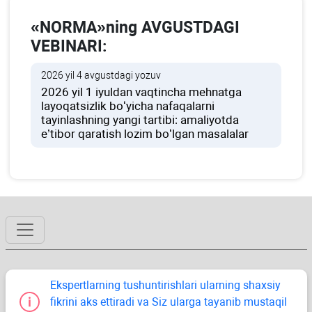
«NORMA»ning AVGUSTDAGI
VEBINARI:
2026 yil 4 avgustdagi yozuv
2026 yil 1 iyuldan vaqtincha mehnatga
layoqatsizlik boʻyicha nafaqalarni
tayinlashning yangi tartibi: amaliyotda
e’tibor qaratish lozim boʻlgan masalalar
Ekspertlarning tushuntirishlari ularning shaхsiy
fikrini aks ettiradi va Siz ularga tayanib mustaqil