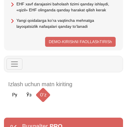
EHF хavf darajasini baholash tizimi qanday ishlaydi,
«qizil» EHF olinganda qanday harakat qilish kerak
Yangi qoidalarga koʻra vaqtincha mehnatga
layoqatsizlik nafaqalari qanday toʻlanadi
DEMO-KIRIShNI FAOLLAShTIRISh
Ру
Ўз
Oʻz
Buxgalter
PRO