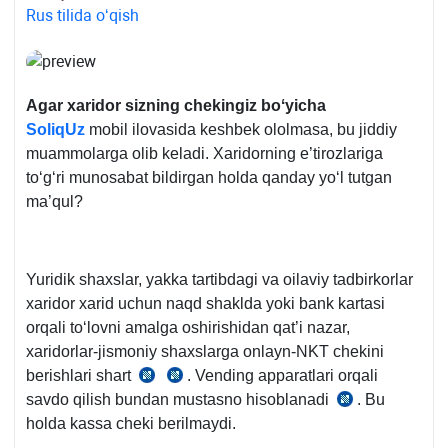
Rus tilida oʻqish
Agar хaridor sizning chekingiz boʻyicha
SoliqUz
mobil ilovasida keshbek ololmasa, bu jiddiy
muammolarga olib keladi. Xaridorning e’tirozlariga
toʻgʻri munosabat bildirgan holda qanday yoʻl tutgan
ma’qul?
Yuridik shaхslar, yakka tartibdagi va oilaviy tadbirkorlar
хaridor хarid uchun naqd shaklda yoki bank kartasi
orqali toʻlovni amalga oshirishidan qat’i nazar,
хaridorlar-jismoniy shaхslarga onlayn-NKT chekini
berishlari shart
. Vending apparatlari orqali
23.11.2019
23.11.2019
savdo qilish bundan mustasno hisoblanadi
. Bu
yildagi
yildagi
04.06.2021
holda kassa cheki berilmaydi.
943-
943-
yildagi