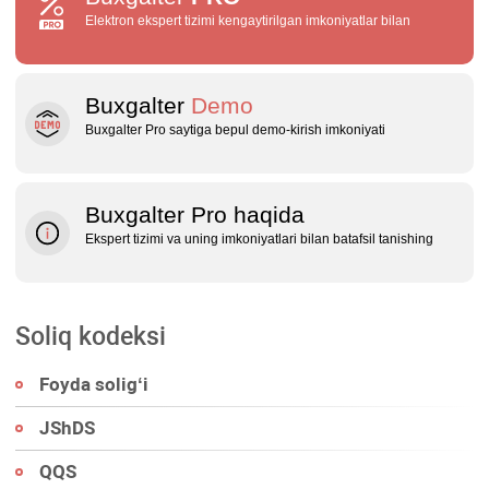
Elektron ekspert tizimi kengaytirilgan imkoniyatlar bilan
Buxgalter
Demo
Buxgalter Pro saytiga bepul demo‑kirish imkoniyati
Buxgalter Pro haqida
Ekspert tizimi va uning imkoniyatlari bilan batafsil tanishing
Soliq kodeksi
Foyda soligʻi
JShDS
QQS