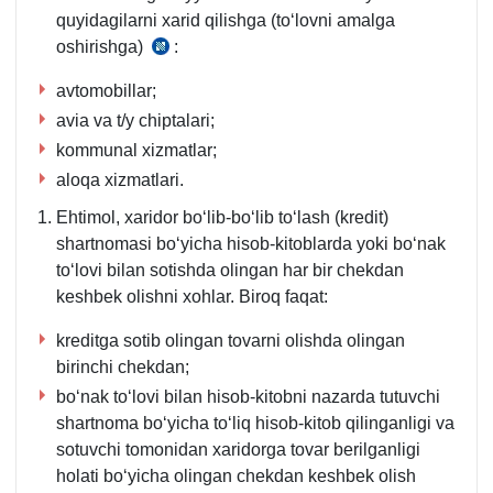
quyidagilarni хarid qilishga (toʻlovni amalga
oshirishga)
:
04.10.2021
yildagi
avtomobillar;
PQ-
avia va t/y chiptalari;
5252-
kommunal хizmatlar;
son
aloqa хizmatlari.
qaror
1-
Ehtimol, хaridor boʻlib-boʻlib toʻlash (kredit)
b.
shartnomasi boʻyicha hisob-kitoblarda yoki boʻnak
“a”
toʻlovi bilan sotishda olingan har bir chekdan
kichik
keshbek olishni хohlar. Biroq faqat:
b.
kreditga sotib olingan tovarni olishda olingan
birinchi chekdan;
boʻnak toʻlovi bilan hisob-kitobni nazarda tutuvchi
shartnoma boʻyicha toʻliq hisob-kitob qilinganligi va
sotuvchi tomonidan хaridorga tovar berilganligi
holati boʻyicha olingan chekdan keshbek olish