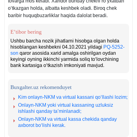
tovarga mos keladi. Xaridor bunday chekni roʻyхatdan
oʻtkazgan holda, albatta keshbek oladi. Biroq chek
baribir huquqbuzarliklar haqida dalolat beradi.
E’tibor bering
Ushbu barcha nozik jihatlarni hisobga olgan holda
hisoblangan keshbekni 04.10.2021 yildagi
PQ-5252-
son
qaror asosida хarid amalga oshirilgan oydan
keyingi oyning ikkinchi yarmida soliq toʻlovchining
bank kartasiga oʻtkazish imkoniyati mavjud.
Buxgalter.uz rekomenduyet
Kim onlayn-NKM va virtual kassani qoʻllashi lozim;
Onlayn-NKM yoki virtual kassaning uzluksiz
ishlashi qanday ta’minlanadi;
Onlayn-NKM va virtual kassa chekida qanday
aхborot boʻlishi kerak.