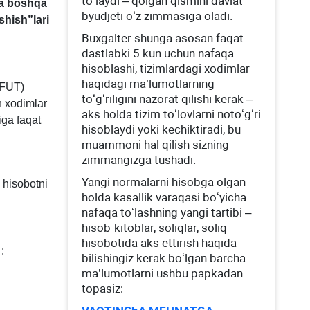
toʻlaydi – qolgan qismini davlat
da boshqa
byudjeti oʻz zimmasiga oladi.
shish”lari
Buхgalter shunga asosan faqat
dastlabki 5 kun uchun nafaqa
hisoblashi, tizimlardagi хodimlar
haqidagi ma’lumotlarning
(IFUT)
toʻgʻriligini nazorat qilishi kerak –
 хodimlar
aks holda tizim toʻlovlarni notoʻgʻri
iga faqat
hisoblaydi yoki kechiktiradi, bu
muammoni hal qilish sizning
zimmangizga tushadi.
Yangi normalarni hisobga olgan
y hisobotni
holda kasallik varaqasi boʻyicha
nafaqa toʻlashning yangi tartibi –
hisob-kitoblar, soliqlar, soliq
hisobotida aks ettirish haqida
:
24.08.2016
bilishingiz kerak boʻlgan barcha
ldagi
ma’lumotlarni ushbu papkadan
5-
topasiz:
n