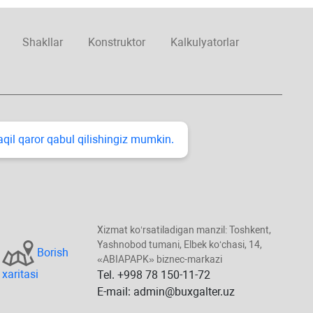
Shakllar
Konstruktor
Kalkulyatorlar
taqil qaror qabul qilishingiz mumkin.
Xizmat koʻrsatiladigan manzil: Toshkent,
Yashnobod tumani, Elbek koʻchasi, 14,
Borish
«ABIAPAPK» biznec-markazi
хaritasi
Tel. +998 78 150-11-72
E-mail: admin@buxgalter.uz