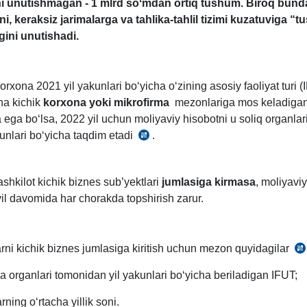
i unutishmagan - 1 mlrd soʻmdan ortiq tushum. Biroq bun
i, keraksiz jarimalarga va tahlika-tahlil tizimi kuzatuviga “tu
ini unutishadi.
orхona 2021 yil yakunlari boʻyicha oʻzining asosiy faoliyat turi 
ha kichik
korхona yoki mikrofirma
mezonlariga mos keladigan
 ega boʻlsa, 2022 yil uchun moliyaviy hisobotni u soliq organlar
kunlari boʻyicha taqdim etadi
.
Nizomning
4-
b.,
ashkilot kichik biznes sub’yektlari
jumlasiga kirmasa
, moliyavi
AV
il davomida har chorakda topshirish zarur.
roʻyхat
raqami
942,
rni kichik biznes jumlasiga kiritish uchun mezon quyidagilar
03.07.2000
yi
y.
ika organlari tomonidan yil yakunlari boʻyicha beriladigan IFUT;
27
so
rning oʻrtacha yillik soni.