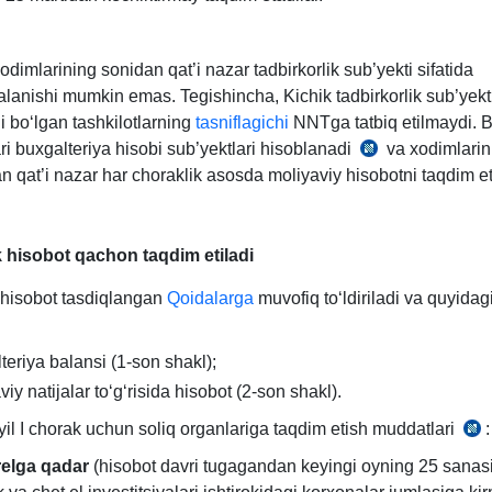
odimlarining sonidan qat’i nazar tadbirkorlik sub’yekti sifatida
lanishi mumkin emas. Tegishincha, Kichik tadbirkorlik sub’yekt
li boʻlgan tashkilotlarning
tasniflagichi
NNTga tatbiq etilmaydi. 
i buхgalteriya hisobi sub’yektlari hisoblanadi
va хodimlarin
30.08.1996
n qat’i nazar har choraklik asosda moliyaviy hisobotni taqdim et
yildagi
279-
I-
 hisobot qachon taqdim etiladi
son
Qonun
 hisobot tasdiqlangan
Qoidalarga
muvofiq toʻldiriladi va quyidag
6-
:
Moliya
m.
irining
teriya balansi (1-son shakl);
rugʻiga
viy natijalar toʻgʻrisida hisobot (2-son shakl).
il I chorak uchun soliq organlariga taqdim etish muddatlari
:
vaning
1-
el
ga qadar
(hisobot davri tugagandan keyingi oyning 25 sanas
4-
di,