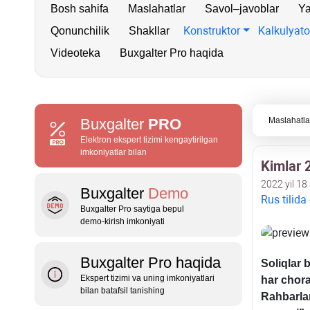
Bosh sahifa
Maslahatlar
Savol–javoblar
Ya
Konstruktor
Kalkulyato
Qonunchilik
Shakllar
Videoteka
Buxgalter Pro haqida
Buxgalter
PRO
Maslahatla
Elektron ekspert tizimi kengaytirilgan
imkoniyatlar bilan
Kimlar 2
2022 yil 18
Buxgalter
Demo
Rus tilida
Buxgalter Pro saytiga bepul
demo‑kirish imkoniyati
Buxgalter Pro haqida
Soliqlar 
Ekspert tizimi va uning imkoniyatlari
har chora
bilan batafsil tanishing
Rahbarlar