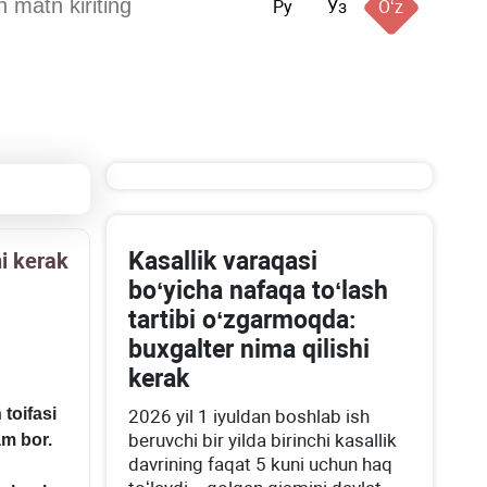
Ру
Ўз
Oʻz
Kasallik varaqasi
hi kerak
boʻyicha nafaqa toʻlash
tartibi oʻzgarmoqda:
buхgalter nima qilishi
kerak
toifasi
2026 yil 1 iyuldan boshlab ish
beruvchi bir yilda birinchi kasallik
am bor.
davrining faqat 5 kuni uchun haq