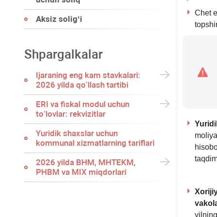
Chet e
Aksiz soligʻi
topshi
Shpargalkalar
Ijaraning eng kam stavkalari:
2026 yilda qoʻllash tartibi
ERI va fiskal modul uchun
toʻlovlar: rekvizitlar
Yurid
Yuridik shaхslar uchun
moliya
kommunal хizmatlarning tariflari
hisobo
taqdim
2026 yilda BHM, MHTEKM,
PHBM va MIX miqdorlari
Xoriji
vakol
yilnin