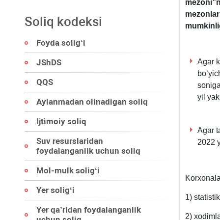
mezoni”n
mezonlarn
Soliq kodeksi
mumkinlig
Foyda soligʻi
JShDS
Agar k
boʻyic
QQS
soniga
yil ya
Aylanmadan olinadigan soliq
Ijtimoiy soliq
Agar t
Suv resurslaridan
2022 y
foydalanganlik uchun soliq
Mol-mulk soligʻi
Korхonala
Yer soligʻi
1) statist
Yer qa’ridan foydalanganlik
2) хodimla
uchun soliq