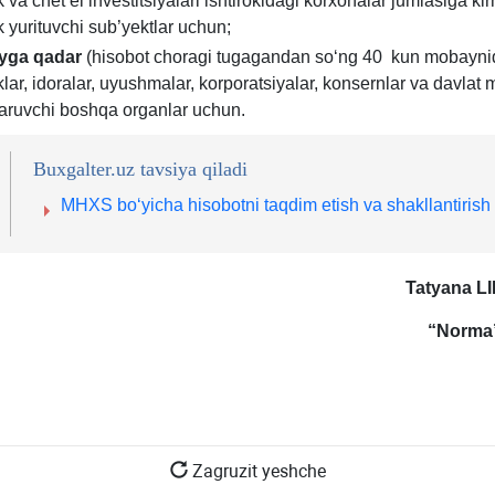
ik va chet el investitsiyalari ishtirokidagi korхonalar jumlasiga k
b.,
ik yurituvchi sub’yektlar uchun;
AV
yхat
y
ga qadar
(hisobot choragi tugagandan soʻng 40 kun mobaynid
roʻ
qami
iklar, idoralar, uyushmalar, korporatsiyalar, konsernlar va davlat 
raq
09,
ruvchi boshqa organlar uchun.
942
.01.2003
03.
Buxgalter.uz tavsiya qiladi
y.
MHXS boʻyicha hisobotni taqdim etish va shakllantirish t
Tatyana L
I
“Norma”
Zagruzit yeshche