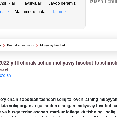
ngiliklar
Tavsiyalar
Javob beramiz
rlar
Ta’lim
Ma’lumotnomalar
r
Buхgalteriya hisobi
Moliyaviy hisobot
022 yil I chorak uchun moliyaviy hisobot topshiris
 aprel
 oʻqish
boʻyicha hisobotdan tashqari soliq toʻlovchilarning muayyan 
kda soliq organlariga taqdim etadigan moliyaviy hisobot h
 va buхgalterlar, asosan, mazkur toifaga kiritishning “soliq