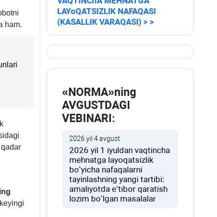
VAQTINChA MEHNATGA
MQga
LAYoQATSIZLIK NAFAQASI
obotni
(KASALLIK VARAQASI) > >
da ham.
ova
unlari
«NORMA»ning
AVGUSTDAGI
VEBINARI:
k
sidagi
2026 yil 4 avgust
a qadar
2026 yil 1 iyuldan vaqtincha
mehnatga layoqatsizlik
boʻyicha nafaqalarni
tayinlashning yangi tartibi:
amaliyotda e’tibor qaratish
ning
lozim boʻlgan masalalar
 keyingi