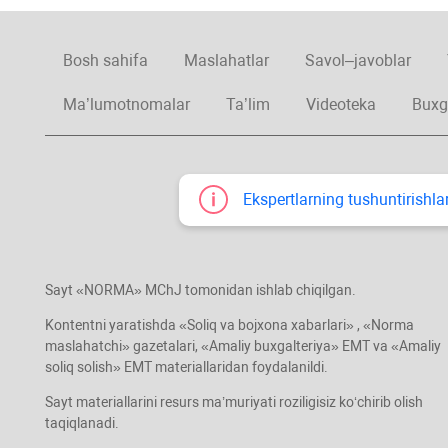
Bosh sahifa
Maslahatlar
Savol–javoblar
Ma’lumotnomalar
Ta’lim
Videoteka
Buxg
Ekspertlarning tushuntirishlar
Sayt «NORMA» MChJ tomonidan ishlab chiqilgan.
Kontentni yaratishda «Soliq va bojхona хabarlari» , «Norma
maslahatchi» gazetalari, «Amaliy buхgalteriya» EMT va «Amaliy
soliq solish» EMT materiallaridan foydalanildi.
Sayt materiallarini resurs ma’muriyati roziligisiz koʻchirib olish
taqiqlanadi.