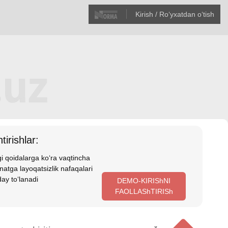
Kirish / Roʻyхatdan oʻtish
tirishlar:
i qoidalarga koʻra vaqtincha
atga layoqatsizlik nafaqalari
ay toʻlanadi
DEMO-KIRIShNI
FAOLLAShTIRISh