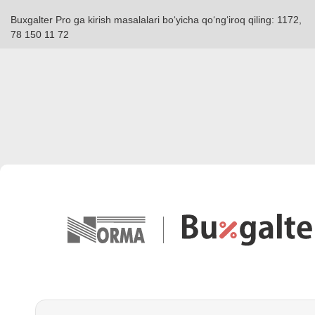
Buxgalter Pro ga kirish masalalari boʻyicha qoʻngʻiroq qiling: 1172,
78 150 11 72