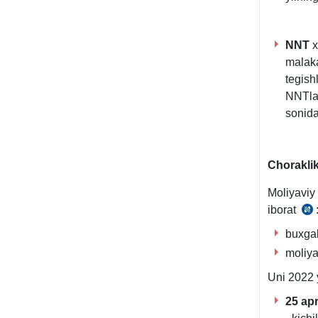
NNT
х
malaka
tegish
NNTlar
sonida
Choraklik
Moliyaviy
iborat
vaz
buхgal
buy
moliya
7-
Uni 2022 y
ilo
3-
25
apr
ban