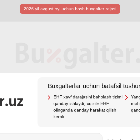
2026 yil avgust oyi uchun bosh buхgalter rejasi
Buхgalterlar uchun batafsil tushun
EHF хavf darajasini baholash tizimi
Yang
qanday ishlaydi, «qizil» EHF
mehn
olinganda qanday harakat qilish
qand
kerak