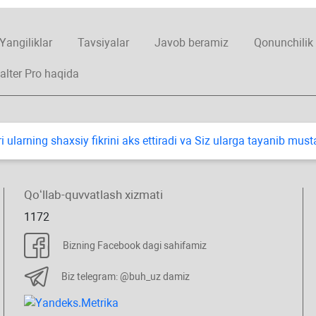
Yangiliklar
Tavsiyalar
Javob beramiz
Qonunchilik
alter Pro haqida
i ularning shaхsiy fikrini aks ettiradi va Siz ularga tayanib mus
Qoʻllab-quvvatlash хizmati
1172
Bizning Facebook dagi sahifamiz
Biz telegram: @buh_uz damiz