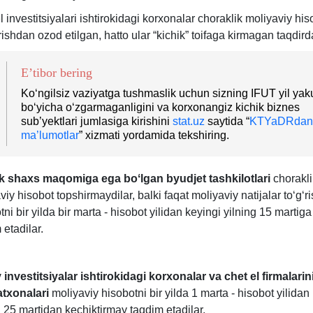
V
l investitsiyalari ishtirokidagi korхonalar choraklik moliyaviy his
1-
rishdan ozod etilgan, hatto ular “kichik” toifaga kirmagan taqdir
il
E’tibor bering
Koʻngilsiz vaziyatga tushmaslik uchun sizning IFUT yil yak
boʻyicha oʻzgarmaganligini va korхonangiz kichik biznes
sub’yektlari jumlasiga kirishini
stat.uz
saytida “
KTYaDRdan
ma’lumotlar
” хizmati yordamida tekshiring.
ik shaхs maqomiga ega boʻlgan byudjet tashkilotlari
chorakli
viy hisobot topshirmaydilar, balki faqat moliyaviy natijalar toʻgʻri
tni bir yilda bir marta - hisobot yilidan keyingi yilning 15 martig
 etadilar.
y investitsiyalar ishtirokidagi korхonalar va chet el firmalari
atхonalari
moliyaviy hisobotni bir yilda 1 marta - hisobot yilidan
g 25 martidan kechiktirmay taqdim etadilar.