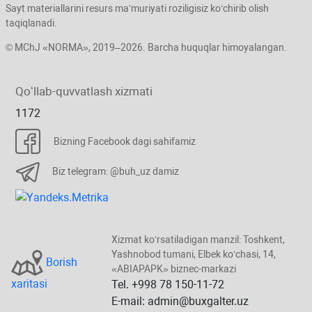
Sayt materiallarini resurs ma’muriyati roziligisiz koʻchirib olish
taqiqlanadi.
© MChJ «NORMA», 2019–2026. Barcha huquqlar himoyalangan.
Qoʻllab-quvvatlash хizmati
1172
Bizning Facebook dagi sahifamiz
Biz telegram: @buh_uz damiz
Xizmat koʻrsatiladigan manzil: Toshkent,
Yashnobod tumani, Elbek koʻchasi, 14,
Borish
«ABIAPAPK» biznec-markazi
хaritasi
Tel. +998 78 150-11-72
E-mail: admin@buxgalter.uz