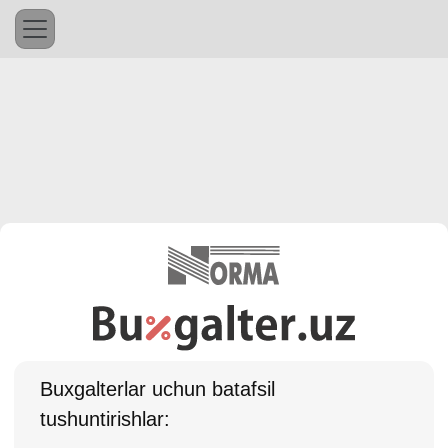
Buхgalterlar uchun batafsil
tushuntirishlar: