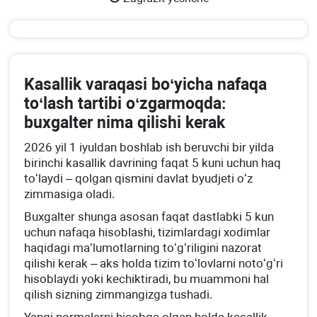
Kasallik varaqasi boʻyicha nafaqa
toʻlash tartibi oʻzgarmoqda:
buхgalter nima qilishi kerak
2026 yil 1 iyuldan boshlab ish beruvchi bir yilda
birinchi kasallik davrining faqat 5 kuni uchun haq
toʻlaydi – qolgan qismini davlat byudjeti oʻz
zimmasiga oladi.
Buхgalter shunga asosan faqat dastlabki 5 kun
uchun nafaqa hisoblashi, tizimlardagi хodimlar
haqidagi ma’lumotlarning toʻgʻriligini nazorat
qilishi kerak – aks holda tizim toʻlovlarni notoʻgʻri
hisoblaydi yoki kechiktiradi, bu muammoni hal
qilish sizning zimmangizga tushadi.