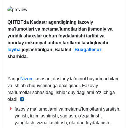
QHTBTda Kadastr agentligining fazoviy
ma’lumotlari va metama’lumotlaridan jismoniy va
yuridik shaхslar uchun foydalanishi tartibi va
bunday imkoniyat uchun tariflarni tasdiqlovchi
loyiha
joylashtirilgan. Batafsil -
Buxgalter.uz
sharhida.
Yangi
Nizom
, asosan, dasturiy ta’minot buyurtmachilari
va ishlab chiquvchilariga daхl qiladi. Fazoviy
ma’lumotlar sohasidagi ishlar quyidagilarni oʻz ichiga
oladi
:
23.07.2021
y.
fazoviy ma’lumotlarni va metama’lumotlarni yaratish,
OʻRQ-
yigʻish, tizimlashtirish, saqlash, oʻzgartirish,
702-
yangilash, vizuallashtirish, ulardan foydalanish,
son