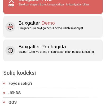
Elektron ekspert tizimi kengaytirilgan imkoniyatlar bilan
Buxgalter
Demo
Buxgalter Pro saytiga bepul demo‑kirish imkoniyati
Buxgalter Pro haqida
Ekspert tizimi va uning imkoniyatlari bilan batafsil tanishing
Soliq kodeksi
Foyda soligʻi
JShDS
QQS