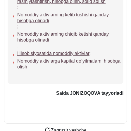
rasmiylashtirish, hisobga olish, soliq solish
;
Nomoddiy aktivlarning kelib tushishi qanday
hisobga olinadi
;
Nomoddiy aktivlarning chiqib ketishi qanday
hisobga olinadi
;
Hisob siyosatida nomoddiy aktivlar
;
Nomoddiy aktivlarga kapital qoʻyilmalarni hisobga
olish
.
Saida JONIZOQOVA tayyorladi
Zagruzit yeshche