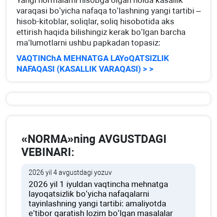
Yangi normalarni hisobga olgan holda kasallik
varaqasi boʻyicha nafaqa toʻlashning yangi tartibi –
hisob-kitoblar, soliqlar, soliq hisobotida aks
ettirish haqida bilishingiz kerak boʻlgan barcha
ma’lumotlarni ushbu papkadan topasiz:
VAQTINChA MEHNATGA LAYoQATSIZLIK
NAFAQASI (KASALLIK VARAQASI) > >
«NORMA»ning AVGUSTDAGI
VEBINARI:
2026 yil 4 avgustdagi yozuv
2026 yil 1 iyuldan vaqtincha mehnatga
layoqatsizlik boʻyicha nafaqalarni
tayinlashning yangi tartibi: amaliyotda
e’tibor qaratish lozim boʻlgan masalalar