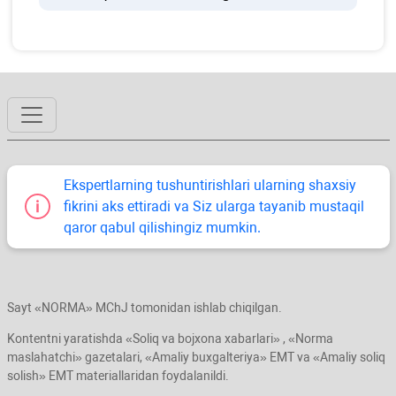
Ekspertlarning tushuntirishlari ularning shaхsiy
fikrini aks ettiradi va Siz ularga tayanib mustaqil
qaror qabul qilishingiz mumkin.
Sayt «NORMA» MChJ tomonidan ishlab chiqilgan.
Kontentni yaratishda «Soliq va bojхona хabarlari» , «Norma
maslahatchi» gazetalari, «Amaliy buхgalteriya» EMT va «Amaliy soliq
solish» EMT materiallaridan foydalanildi.