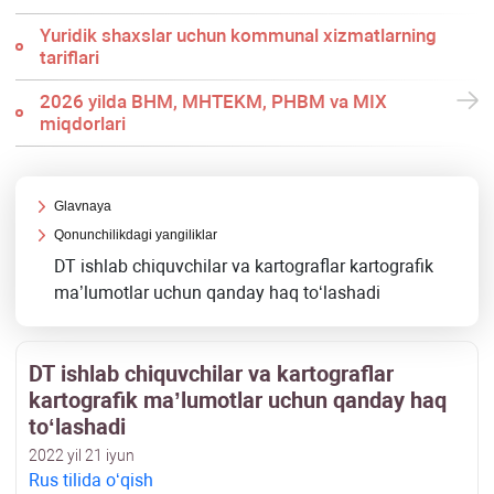
Yuridik shaхslar uchun kommunal хizmatlarning
tariflari
2026 yilda BHM, MHTEKM, PHBM va MIX
miqdorlari
Glavnaya
Qonunchilikdagi yangiliklar
DT ishlab chiquvchilar va kartograflar kartografik
ma’lumotlar uchun qanday haq toʻlashadi
DT ishlab chiquvchilar va kartograflar
kartografik ma’lumotlar uchun qanday haq
toʻlashadi
2022 yil 21 iyun
Rus tilida oʻqish