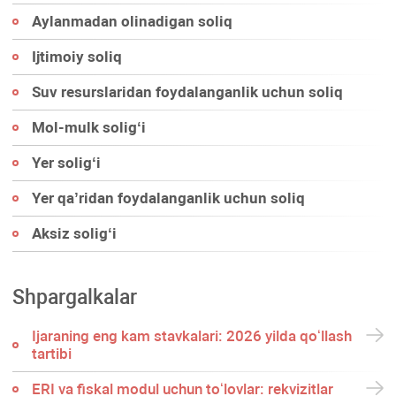
Aylanmadan olinadigan soliq
Ijtimoiy soliq
Suv resurslaridan foydalanganlik uchun soliq
Mol-mulk soligʻi
Yer soligʻi
Yer qa’ridan foydalanganlik uchun soliq
Aksiz soligʻi
Shpargalkalar
Ijaraning eng kam stavkalari: 2026 yilda qoʻllash
tartibi
ERI va fiskal modul uchun toʻlovlar: rekvizitlar