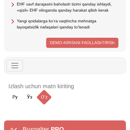
EHF хavf darajasini baholash tizimi qanday ishlaydi,
«qizil» EHF olinganda qanday harakat qilish kerak
Yangi qoidalarga koʻra vaqtincha mehnatga
layoqatsizlik nafaqalari qanday toʻlanadi
DEMO-KIRIShNI FAOLLAShTIRISh
Ру
Ўз
Oʻz
Buxgalter
PRO