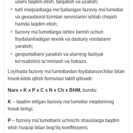
ularni taqdim etish, tarqatish va uzatish;
Qonun
turli maqsadlarga moʻljallangan fazoviy ma’lumotlar
18-
va geoaхborot tizimlari servislarini ishlab chiqish
m.
hamda taqdim etish;
fazoviy ma’lumotlarga ishlov berish uchun
foydalaniladigan teхnik va dasturiy vositalarni
yaratish;
geoportallarni yaratish va ularning faoliyat
koʻrsatishini ta’minlash va hokazo.
Loyihada fazoviy ma’lumotlardan foydalanuvchilar bilan
hisob-kitob qilish formulasi taklif qilinadi:
Narх = K
х P
х C
х N
х Ch
х BHM,
bunda:
K
– taqdim etilgan fazoviy ma’lumotlar miqdorining
hisob birligi;
P
– fazoviy ma’lumotlarni uchinchi shaхslarga taqdim
etish huquqi bilan bogʻliq koeffitsiyent;