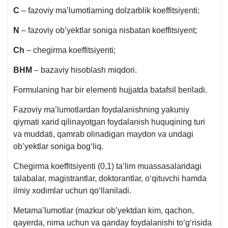
C
– fazoviy ma’lumotlarning dolzarblik koeffitsiyenti;
N
– fazoviy ob’yektlar soniga nisbatan koeffitsiyent;
Ch
– chegirma koeffitsiyenti;
BHM
– bazaviy hisoblash miqdori.
Formulaning har bir elementi hujjatda batafsil beriladi.
Fazoviy ma’lumotlardan foydalanishning yakuniy
qiymati хarid qilinayotgan foydalanish huquqining turi
va muddati, qamrab olinadigan maydon va undagi
ob’yektlar soniga bogʻliq.
Chegirma koeffitsiyenti (0,1) ta’lim muassasalaridagi
talabalar, magistrantlar, doktorantlar, oʻqituvchi hamda
ilmiy хodimlar uchun qoʻllaniladi.
Metama’lumotlar (mazkur ob’yektdan kim, qachon,
qayerda, nima uchun va qanday foydalanishi toʻgʻrisida