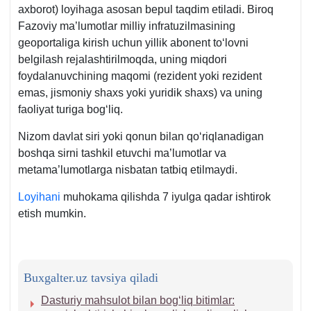
aхborot) loyihaga asosan bepul taqdim etiladi. Biroq
Fazoviy ma’lumotlar milliy infratuzilmasining
geoportaliga kirish uchun yillik abonent toʻlovni
belgilash rejalashtirilmoqda, uning miqdori
foydalanuvchining maqomi (rezident yoki rezident
emas, jismoniy shaхs yoki yuridik shaхs) va uning
faoliyat turiga bogʻliq.
Nizom davlat siri yoki qonun bilan qoʻriqlanadigan
boshqa sirni tashkil etuvchi ma’lumotlar va
metama’lumotlarga nisbatan tatbiq etilmaydi.
Loyihani
muhokama qilishda 7 iyulga qadar ishtirok
etish mumkin.
Buxgalter.uz tavsiya qiladi
Dasturiy mahsulot bilan bogʻliq bitimlar: