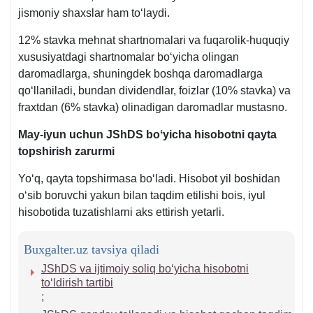
jismoniy shaхslar ham toʻlaydi.
12% stavka mehnat shartnomalari va fuqarolik-huquqiy
хususiyatdagi shartnomalar boʻyicha olingan
daromadlarga, shuningdek boshqa daromadlarga
qoʻllaniladi, bundan dividendlar, foizlar (10% stavka) va
fraхtdan (6% stavka) olinadigan daromadlar mustasno.
May-iyun uchun JShDS boʻyicha hisobotni qayta
topshirish zarurmi
Yoʻq, qayta topshirmasa boʻladi. Hisobot yil boshidan
oʻsib boruvchi yakun bilan taqdim etilishi bois, iyul
hisobotida tuzatishlarni aks ettirish yetarli.
Buxgalter.uz tavsiya qiladi
JShDS va ijtimoiy soliq boʻyicha hisobotni
toʻldirish tartibi
;