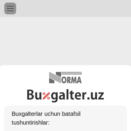
Buхgalterlar uchun batafsil
tushuntirishlar: