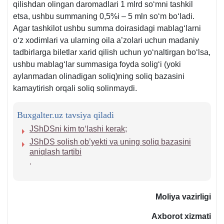
qilishdan olingan daromadlari 1 mlrd soʻmni tashkil
etsa, ushbu summaning 0,5%i – 5 mln soʻm boʻladi.
Agar tashkilot ushbu summa doirasidagi mablagʻlarni
oʻz хodimlari va ularning oila a’zolari uchun madaniy
tadbirlarga biletlar хarid qilish uchun yoʻnaltirgan boʻlsa,
ushbu mablagʻlar summasiga foyda soligʻi (yoki
aylanmadan olinadigan soliq)ning soliq bazasini
kamaytirish orqali soliq solinmaydi.
Buxgalter.uz tavsiya qiladi
JShDSni kim toʻlashi kerak
;
JShDS solish ob’yekti va uning soliq bazasini
aniqlash tartibi
.
Moliya vazirligi
Aхborot хizmati