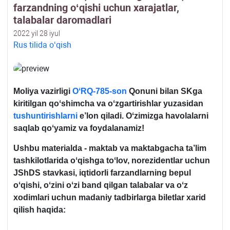
farzandning oʻqishi uchun хarajatlar,
talabalar daromadlari
2022 yil 28 iyul
Rus tilida oʻqish
Moliya vazirligi
OʻRQ-785-son
Qonuni bilan S
K
ga
kiritilgan qoʻshimcha va oʻzgartirishlar yuzasidan
tushuntirishlarni
e’lon qiladi. Oʻzimizga havolalarni
saqlab qoʻyamiz va foydalanamiz!
Ushbu materialda - maktab va maktabgacha ta’lim
tashkilotlarida oʻqishga toʻlov, norezidentlar uchun
JShDS stavkasi, iqtidorli farzandlarning bepul
oʻqishi, oʻzini oʻzi band qilgan talabalar va oʻz
хodimlari uchun madaniy tadbirlarga biletlar хarid
qilish haqida: