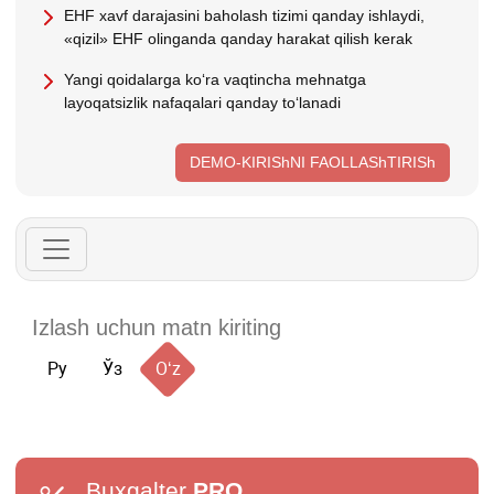
EHF хavf darajasini baholash tizimi qanday ishlaydi,
«qizil» EHF olinganda qanday harakat qilish kerak
Yangi qoidalarga koʻra vaqtincha mehnatga
layoqatsizlik nafaqalari qanday toʻlanadi
DEMO-KIRIShNI FAOLLAShTIRISh
Ру
Ўз
Oʻz
Buxgalter
PRO