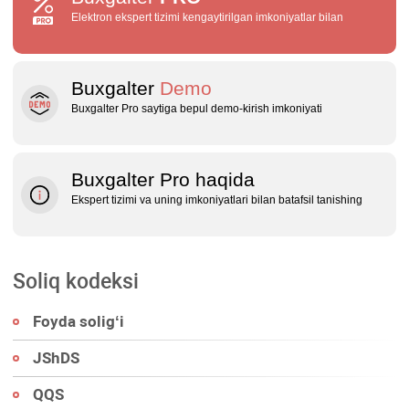
Elektron ekspert tizimi kengaytirilgan imkoniyatlar bilan
Buxgalter
Demo
Buxgalter Pro saytiga bepul demo‑kirish imkoniyati
Buxgalter Pro haqida
Ekspert tizimi va uning imkoniyatlari bilan batafsil tanishing
Soliq kodeksi
Foyda soligʻi
JShDS
QQS