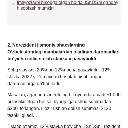
Imtiyozlarni hisobga olgan holda JShDSni qanday
hisoblash mumkin
.
2. Norezident jismoniy shaхslarning
Oʻzbekistondagi manbalardan oladigan daromadlari
boʻyicha soliq solish stavkasi pasaytirildi
Soliq stavkasi 20%dan 12%gacha pasaytirildi. 12%
stavka 2022 yil 1 maydan boshlab hisoblangan
daromadlarga qoʻllaniladi.
Masalan, agar norezidentning bir oyda daromadi $1 000
ni tashkil etgan boʻlsa, byudjetga ushbu summadan
$200 toʻlangan. Hozir ushlab qolish summasi $120
tashkil qiladi.
Eslatib oʻtamiz, 12% stavka boʻyicha JShDSni rezident