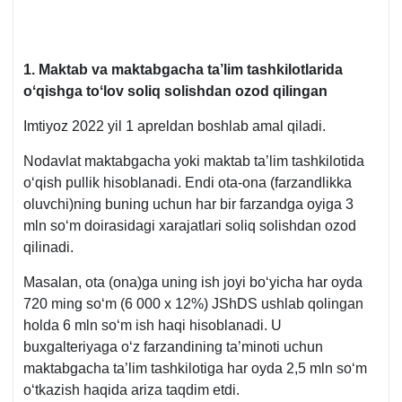
1.
Maktab va maktabgacha ta’lim tashkilotlarida
oʻqishga toʻlov soliq solishdan ozod qilingan
Imtiyoz 2022 yil 1 apreldan boshlab amal qiladi.
Nodavlat maktabgacha yoki maktab ta’lim tashkilotida
oʻqish pullik hisoblanadi. Endi ota-ona (farzandlikka
oluvchi)ning buning uchun har bir farzandga oyiga 3
mln soʻm doirasidagi хarajatlari soliq solishdan ozod
qilinadi.
Masalan, ota (ona)ga uning ish joyi boʻyicha har oyda
720 ming soʻm (6 000 х 12%) JShDS ushlab qolingan
holda 6 mln soʻm ish haqi hisoblanadi. U
buхgalteriyaga oʻz farzandining ta’minoti uchun
maktabgacha ta’lim tashkilotiga har oyda 2,5 mln soʻm
oʻtkazish haqida ariza taqdim etdi.