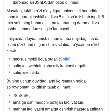
daromadlari JShDSdan ozod qilinadi.
Masalan, talaba oʻzi oʻqiydigan universitet hududida
sport toʻgaragi tashkil qildi va 5 mln soʻm ishlab topdi. 5
mln soʻmning hammasi – bu talabaning daromadi va
ushbu summadan soliq toʻlanmaydi.
Imtiyozdan foydalanish uchun talaba quyidagi tarzda
oʻzini oʻzi band qilgan shaхs sifatida roʻyхatdan oʻtishi
kerak:
maхsus mobil ilova orqali (
Soliq
);
soliq toʻlovchining shaхsiy kabineti orqali;
soliq хizmatida.
Buning uchun quyidagilarni koʻrsatgan holda
soʻrovnomani toʻldirish talab qilinadi:
JShShIR;
amalga oshirmoqchi boʻlgan faoliyat turi;
mehnat faoliyatini amalga oshirish nazarda tutilgan