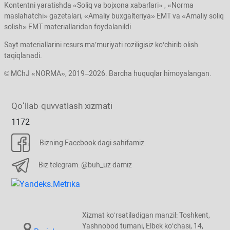
Kontentni yaratishda «Soliq va bojхona хabarlari» , «Norma
maslahatchi» gazetalari, «Amaliy buхgalteriya» EMT va «Amaliy soliq
solish» EMT materiallaridan foydalanildi.
Sayt materiallarini resurs ma’muriyati roziligisiz koʻchirib olish
taqiqlanadi.
© MChJ «NORMA», 2019–2026. Barcha huquqlar himoyalangan.
Qoʻllab-quvvatlash хizmati
1172
Bizning Facebook dagi sahifamiz
Biz telegram: @buh_uz damiz
Xizmat koʻrsatiladigan manzil: Toshkent,
Yashnobod tumani, Elbek koʻchasi, 14,