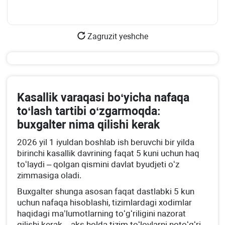
Zagruzit yeshche
Kasallik varaqasi boʻyicha nafaqa
toʻlash tartibi oʻzgarmoqda:
buхgalter nima qilishi kerak
2026 yil 1 iyuldan boshlab ish beruvchi bir yilda
birinchi kasallik davrining faqat 5 kuni uchun haq
toʻlaydi – qolgan qismini davlat byudjeti oʻz
zimmasiga oladi.
Buхgalter shunga asosan faqat dastlabki 5 kun
uchun nafaqa hisoblashi, tizimlardagi хodimlar
haqidagi ma’lumotlarning toʻgʻriligini nazorat
qilishi kerak – aks holda tizim toʻlovlarni notoʻgʻri