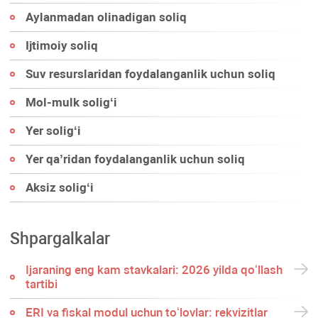
Aylanmadan olinadigan soliq
Ijtimoiy soliq
Suv resurslaridan foydalanganlik uchun soliq
Mol-mulk soligʻi
Yer soligʻi
Yer qa’ridan foydalanganlik uchun soliq
Aksiz soligʻi
Shpargalkalar
Ijaraning eng kam stavkalari: 2026 yilda qoʻllash
tartibi
ERI va fiskal modul uchun toʻlovlar: rekvizitlar