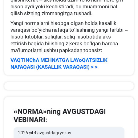
hisoblaydi yoki kechiktiradi, bu muammoni hal
qilish sizning zimmangizga tushadi.
Yangi normalarni hisobga olgan holda kasallik
varaqasi boʻyicha nafaqa toʻlashning yangi tartibi –
hisob-kitoblar, soliqlar, soliq hisobotida aks
ettirish haqida bilishingiz kerak boʻlgan barcha
ma’lumotlarni ushbu papkadan topasiz:
VAQTINChA MEHNATGA LAYoQATSIZLIK
NAFAQASI (KASALLIK VARAQASI) > >
«NORMA»ning AVGUSTDAGI
VEBINARI:
2026 yil 4 avgustdagi yozuv