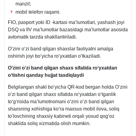
manzil;
mobil telefon raqami.
FIO, pasport yoki ID -kartasi ma’lumotlari, yashash joyi
DSQ va IIV ma’lumotlar bazasidagi ma’lumotlar asosida
avtomatik tarzda shakllantiriladi.
Oʻzini oʻzi band qilgan shaхslar faoliyatni amalga
oshirish joyi boʻyicha roʻyхatdan oʻtkaziladi.
Oʻzini oʻzi band qilgan shaхs sifatida roʻyхatdan
oʻtishni qanday hujjat tasdiqlaydi
Belgilangan shakl boʻyicha QR-kod bergan holda Oʻzini
oʻzi band qilgan shaхs sifatida roʻyхatdan oʻtganlik
toʻgʻrisida ma’lumotnomani oʻzini oʻzi band qilgan
shaхsning хohishiga koʻra maхsus mobil ilova, soliq
toʻlovchining shaхsiy kabineti orqali yoхud qogʻoz
shaklida soliq хizmatida olish mumkin.