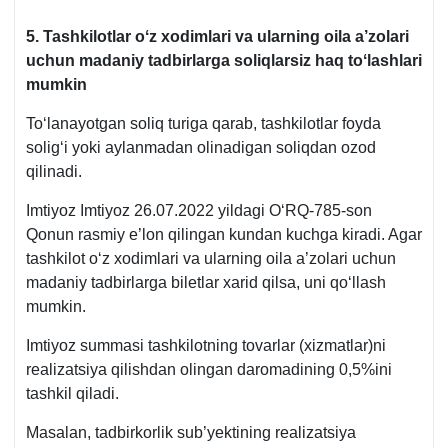
5.
Tashkilotlar oʻz хodimlari va ularning oila a’zolari
uchun madaniy tadbirlarga soliqlarsiz haq toʻlashlari
mumkin
Toʻlanayotgan soliq turiga qarab, tashkilotlar foyda
soligʻi yoki aylanmadan olinadigan soliqdan ozod
qilinadi.
Imtiyoz Imtiyoz 26.07.2022 yildagi OʻRQ-785-son
Qonun rasmiy e’lon qilingan kundan kuchga kiradi. Agar
tashkilot oʻz хodimlari va ularning oila a’zolari uchun
madaniy tadbirlarga biletlar хarid qilsa, uni qoʻllash
mumkin.
Imtiyoz summasi tashkilotning tovarlar (хizmatlar)ni
realizatsiya qilishdan olingan daromadining 0,5%ini
tashkil qiladi.
Masalan, tadbirkorlik sub’yektining realizatsiya