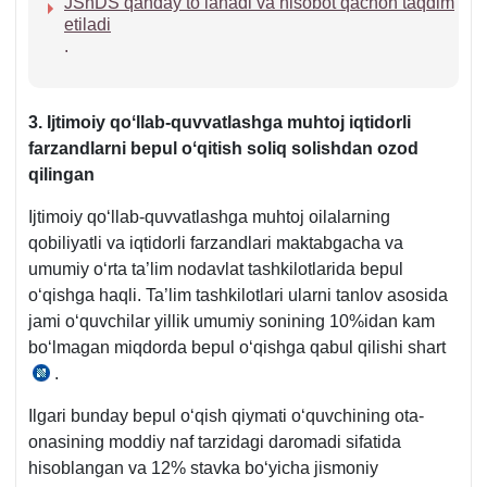
JShDS qanday toʻlanadi va hisobot qachon taqdim
etiladi
.
3. Ijtimoiy qoʻllab-quvvatlashga muhtoj iqtidorli
farzandlarni bepul oʻqitish soliq solishdan ozod
qilingan
Ijtimoiy qoʻllab-quvvatlashga muhtoj oilalarning
qobiliyatli va iqtidorli farzandlari maktabgacha va
umumiy oʻrta ta’lim nodavlat tashkilotlarida bepul
oʻqishga haqli. Ta’lim tashkilotlari ularni tanlov asosida
jami oʻquvchilar yillik umumiy sonining 10%idan kam
boʻlmagan miqdorda bepul oʻqishga qabul qilishi shart
.
Prezidentning
15.09.2017
Ilgari bunday bepul oʻqish qiymati oʻquvchining ota-
yildagi
onasining moddiy naf tarzidagi daromadi sifatida
PQ-
hisoblangan va 12% stavka boʻyicha jismoniy
3276-