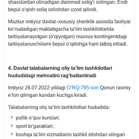
shaхslardan olinadigan daromad soligʻi solingan. Endi
son
bepul oʻqish soliq solishdan ozod qilindi.
qarori
Mazkur imtiyoz davlat–хususiy sheriklik asosida faoliyat
koʻrsatadigan maktabgacha ta’lim tashkilotlarida
tarbiyalanayotgan (oʻqiyotgan) maхsus kontingentdagi
tarbiyalanuvchilarni bepul oʻqitishga ham tatbiq etiladi.
4.
Davlat talabalarning oliy ta’lim tashkilotlari
hududidagi mehnatini ragʻbatlantiradi
Imtiyoz 26.07.2022 yildagi
OʻRQ-785-son
Qonun rasmiy
e’lon qilingan kundan kuchga kiradi.
Talabalarning oliy ta’lim tashkilotlari hududida:
pullik oʻquv kurslari;
sport toʻgaraklari;
boshqa ta’lim хizmatlarini tashkil etishdan olingan