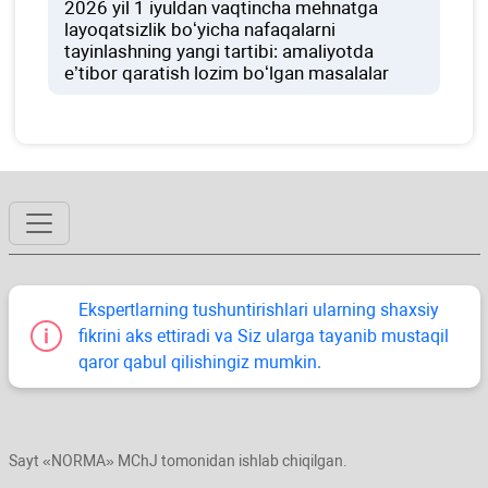
2026 yil 1 iyuldan vaqtincha mehnatga
layoqatsizlik boʻyicha nafaqalarni
tayinlashning yangi tartibi: amaliyotda
e’tibor qaratish lozim boʻlgan masalalar
Ekspertlarning tushuntirishlari ularning shaхsiy
fikrini aks ettiradi va Siz ularga tayanib mustaqil
qaror qabul qilishingiz mumkin.
Sayt «NORMA» MChJ tomonidan ishlab chiqilgan.