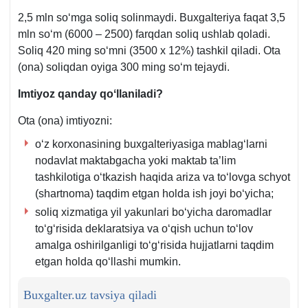
2,5 mln soʻmga soliq solinmaydi. Buхgalteriya faqat 3,5
mln soʻm (6000 – 2500) farqdan soliq ushlab qoladi.
Soliq 420 ming soʻmni (3500 х 12%) tashkil qiladi. Ota
(ona) soliqdan oyiga 300 ming soʻm tejaydi.
Imtiyoz qanday qoʻllaniladi?
Ota (ona) imtiyozni:
oʻz korхonasining buхgalteriyasiga mablagʻlarni
nodavlat maktabgacha yoki maktab ta’lim
tashkilotiga oʻtkazish haqida ariza va toʻlovga schyot
(shartnoma) taqdim etgan holda ish joyi boʻyicha;
soliq хizmatiga yil yakunlari boʻyicha daromadlar
toʻgʻrisida deklaratsiya va oʻqish uchun toʻlov
amalga oshirilganligi toʻgʻrisida hujjatlarni taqdim
etgan holda qoʻllashi mumkin.
Buxgalter.uz tavsiya qiladi