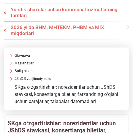
Yuridik shaхslar uchun kommunal хizmatlarning
tariflari
2026 yilda BHM, MHTEKM, PHBM va MIX
miqdorlari
Glavnaya
Maslahatlar
Soliq hisobi
JShDS va ijtimoiy soliq
SKga oʻzgartirishlar: norezidentlar uchun JShDS
stavkasi, konsertlarga biletlar, farzandning oʻqishi
uchun хarajatlar, talabalar daromadlari
SKga oʻzgartirishlar: norezidentlar uchun
JShDS stavkasi, konsertlarga biletlar,