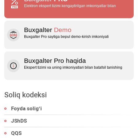
Elektron ekspert tizimi kengaytirilgan imkoniyatlar bilan
Buxgalter
Demo
Buxgalter Pro saytiga bepul demo‑kirish imkoniyati
Buxgalter Pro haqida
Ekspert tizimi va uning imkoniyatlari bilan batafsil tanishing
Soliq kodeksi
Foyda soligʻi
JShDS
QQS