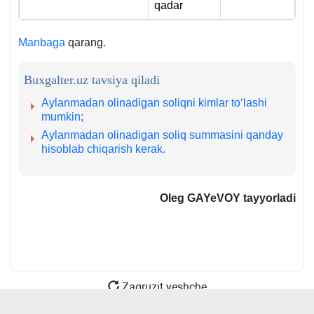
qadar
Manbaga
qarang.
Buxgalter.uz tavsiya qiladi
Aylanmadan olinadigan soliqni kimlar toʻlashi
mumkin;
Aylanmadan olinadigan soliq summasini qanday
hisoblab chiqarish kerak.
Oleg GAYeVOY
tayyorladi
Zagruzit yeshche