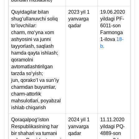
Quyidagilar bilan
2023 yil 1
19.06.2020
shugʻullanuvchi soliq
yanvarga
yildagi PF-
toʻlovchilar:
qadar
6011-son
charm, moʻyna хom
Farmonga
ashyosini va junni
1-ilova
18-
tayyorlash, saqlash
b.
hamda qayta ishlash;
qoramolni
avtomatlashtirilgan
tarzda soʻyish;
jun, qorakoʻl va sun’iy
charmdan buyumlar,
charm-attorlik
mahsulotlari, poyabzal
ishlab chiqarish
Qoraqalpogʻiston
2024 yil 1
11.11.2020
Respublikasining har
yanvarga
yildagi PQ-
bir shahari va tumani
qadar
4889-son