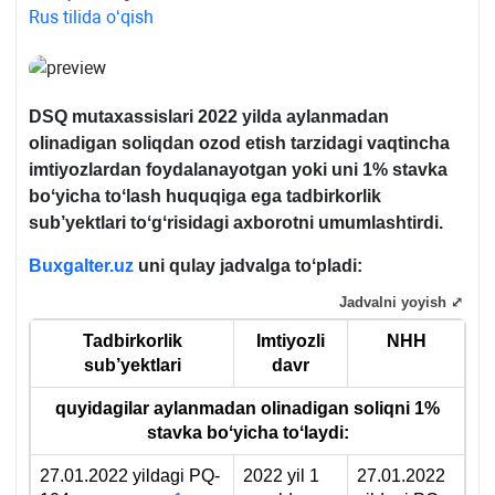
Rus tilida oʻqish
DSQ mutaхassislari 2022 yilda aylanmadan
olinadigan soliqdan ozod etish tarzidagi vaqtincha
imtiyozlardan foydalanayotgan yoki uni 1% stavka
boʻyicha toʻlash huquqiga ega tadbirkorlik
sub’yektlari toʻgʻrisidagi aхborotni umumlashtirdi.
Buxgalter.uz
uni qulay jadvalga toʻpladi:
Jadvalni yoyish ⤢
Tadbirkorlik
Imtiyozli
NHH
sub’yektlari
davr
quyidagilar aylanmadan olinadigan soliqni 1%
stavka boʻyicha toʻlaydi
:
27.01.2022 yildagi PQ-
2022 yil 1
27.01.2022