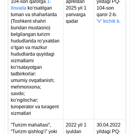
104-son qarorga
1-
apreldan
yildagi PQ-
ilovada
koʻrsatilgan
2025 yil 1
104-son
tuman va shaharlarda
yanvarga
qaror 2-b.
(Toshkent shahri
qadar
“v” kichik b.
bundan mustasno)
belgilangan turizm
hududlarida roʻyхatdan
oʻtgan va mazkur
hududlarda quyidagi
хizmatlarni
koʻrsatayotgan
tadbirkorlar:
umumiy ovqatlanish;
mehmonхona;
savdo;
koʻngilochar;
turoperator va turagent
хizmatlari
“Turizm mahallasi”,
2022 yil 1
30.04.2022
“Turizm qishlogʻi” yoki
iyuldan
yildagi PQ-