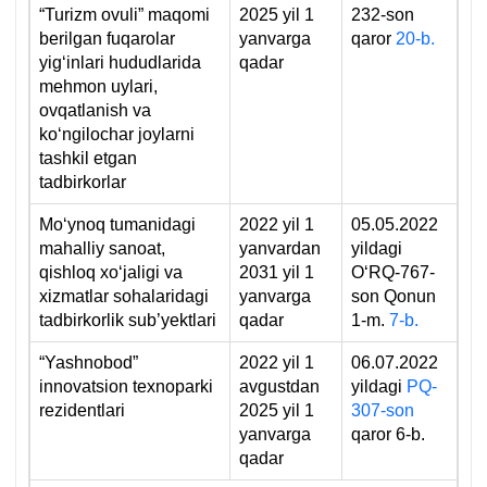
“Turizm ovuli” maqomi
2025 yil 1
232-son
berilgan fuqarolar
yanvarga
qaror
20-b.
yigʻinlari hududlarida
qadar
mehmon uylari,
ovqatlanish va
koʻngilochar joylarni
tashkil etgan
tadbirkorlar
Moʻynoq tumanidagi
2022 yil 1
05.05.2022
mahalliy sanoat,
yanvardan
yildagi
qishloq хoʻjaligi va
2031 yil 1
OʻRQ-767-
хizmatlar sohalaridagi
yanvarga
son Qonun
tadbirkorlik sub’yektlari
qadar
1-m.
7-b.
“Yashnobod”
2022 yil 1
06.07.2022
innovatsion teхnoparki
avgustdan
yildagi
PQ-
rezidentlari
2025 yil 1
307-son
yanvarga
qaror 6-b.
qadar