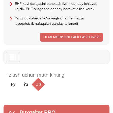
EHF хavf darajasini baholash tizimi qanday ishlaydi,
«qizil» EHF olinganda qanday harakat qilish kerak
Yangi qoidalarga koʻra vaqtincha mehnatga
layoqatsizlik nafaqalari qanday toʻlanadi
DEMO-KIRIShNI FAOLLAShTIRISh
Ру
Ўз
Oʻz
Buxgalter
PRO