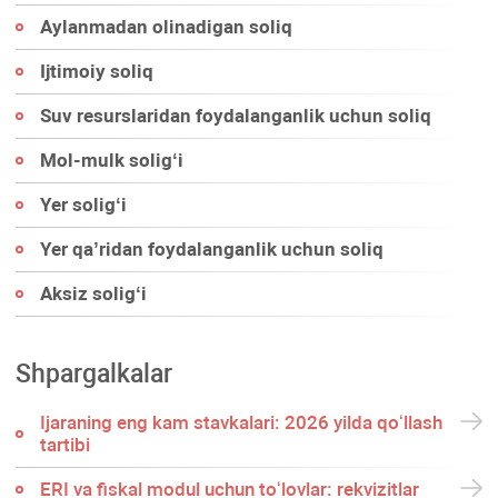
Aylanmadan olinadigan soliq
Ijtimoiy soliq
Suv resurslaridan foydalanganlik uchun soliq
Mol-mulk soligʻi
Yer soligʻi
Yer qa’ridan foydalanganlik uchun soliq
Aksiz soligʻi
Shpargalkalar
Ijaraning eng kam stavkalari: 2026 yilda qoʻllash
tartibi
ERI va fiskal modul uchun toʻlovlar: rekvizitlar