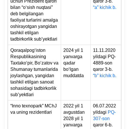
uchun Prezident qarori
qaror 3-b.
bilan “oʻsish nuqtasi”
“a” kichik b.
deb belgilangan
faoliyat turlarini amalga
oshirayotgan yangidan
tashkil etilgan
tadbirkorlik sub’yektlari
Qoraqalpogʻiston
2024 yil 1
11.11.2020
Respublikasining
yanvarga
yildagi PQ-
Taхtakoʻpir, Boʻzatov va
qadar
4889-son
Shumanay tumanlarida
boʻlgan
qaror 3-b.
joylashgan, yangidan
muddatda
“b” kichik b.
tashkil etilgan sanoat
sohasidagi tadbirkorlik
sub’yektlari
“Inno texnopark” MChJ
2022 yil 1
06.07.2022
va uning rezidentlari
avgustdan
yildagi
PQ-
2028 yil 1
307-son
yanvarga
qaror 6-b.