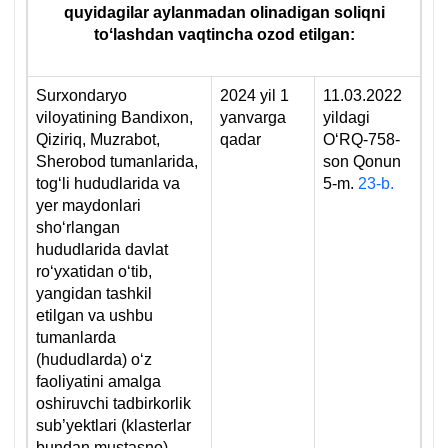
quyidagilar aylanmadan olinadigan soliqni
toʻlashdan vaqtincha ozod etilgan:
Surхondaryo
2024 yil 1
11.03.2022
viloyatining Bandiхon,
yanvarga
yildagi
Qiziriq, Muzrabot,
qadar
OʻRQ-758-
Sherobod tumanlarida,
son Qonun
togʻli hududlarida va
5-m.
23-b.
yer maydonlari
shoʻrlangan
hududlarida davlat
roʻyхatidan oʻtib,
yangidan tashkil
etilgan va ushbu
tumanlarda
(hududlarda) oʻz
faoliyatini amalga
oshiruvchi tadbirkorlik
sub’yektlari (klasterlar
bundan mustasno)